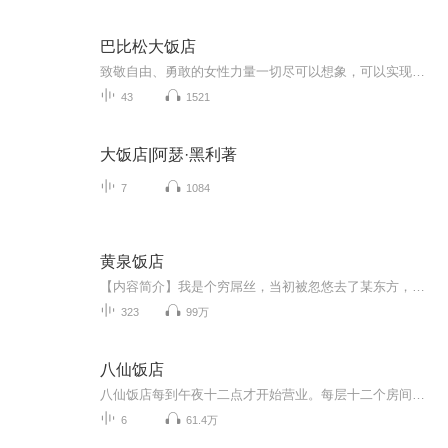
巴比松大饭店
致敬自由、勇敢的女性力量一切尽可以想象，可以实现�《纽约时报》《卫报》《纽约客》等欧美数十家媒体霸榜推荐，《福布斯》最佳必读非虚构�HBO同名美剧火热制作中，《权力的游戏》“龙妈”艾米莉亚·克拉克将担任执行制片——欢迎来到巴比松大饭店。20世...
43
1521
大饭店|阿瑟·黑利著
7
1084
黄泉饭店
【内容简介】我是个穷屌丝，当初被忽悠去了某东方，毕业之后原以为会有美女跟高薪，然而什么都没有。好不容易混到一个帮工的角色，居然还被人开除了。万般无奈之下，在好朋友的介绍下，我到“黄泉饭店”应聘，没想到老板娘无条件的就录用了我。【作者/主播简介】作者：子安主播：迦南
323
99万
八仙饭店
八仙饭店每到午夜十二点才开始营业。每层十二个房间，一个管事，每位管事都来历不明，神秘莫测，战斗力爆表。有招魂的、有写符的、有降妖的、有修道的，还有做饭虐狗的。整个饭店统共14名员工，却只有两个是活人，其中一个是伪娘前台，另一个则是挂着公职明目张胆从事封建迷信活动的老板。...
6
61.4万