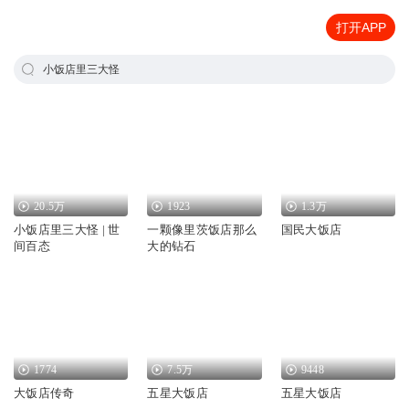
打开APP
小饭店里三大怪
20.5万
1923
1.3万
小饭店里三大怪 | 世
一颗像里茨饭店那么
国民大饭店
间百态
大的钻石
1774
7.5万
9448
大饭店传奇
五星大饭店
五星大饭店