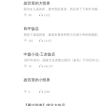
故宫里的大怪兽
因为女儿喜欢听，要求我反复讲，所以录了下来作为睡前故事。第一次录，很多瑕疵，有说错的，有不知道字的粤语发音，有背景杂音，但本着一颗不要让女儿以后不会说粤语了的心，前后用了快一年的时间，将120个小故事录了下来，当是一份送给女儿的礼物吧
80
2.5万
和平饭店
我是个谍战剧迷，最喜欢看各种势力互相斗争的电视剧。《和平饭店》虽然在逻辑推理上也有疏忽，但是同为推理悬疑作家，不得不说，它已经在最大程度上表现了人性之间的斗争。希望有喜欢这本书的小伙伴们一起积极讨论发言喲！
202
13.6万
中篇小说-工农饭店
1957年创刊，国家文化类重点期刊《参花》于2022年12月（中）头题刊发了邵卫老师的中篇小说《工农饭店》（原题：《工农兵饭店》），产生了一定的影响力。这篇小说，曾在《原野》杂志、“老家许昌”微信公众平台刊发。中篇小说《工农饭店》，作者通过局部以...
44
161.5万
故宫里的小怪兽
8
3189
【雁过留声】情定大饭店