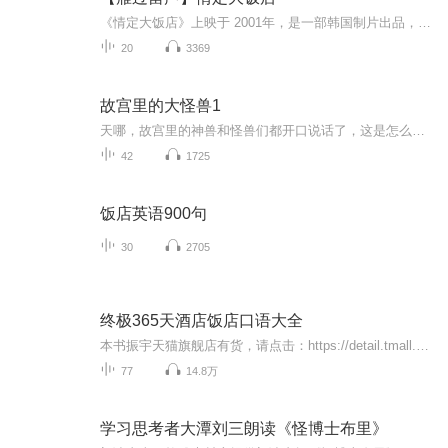
《情定大饭店》上映于 2001年，是一部韩国制片出品，由裴勇俊、宋慧乔、宋允儿、金承佑等主演的剧集南汉城饭店是一所风景秀美、有着30年历史的特级饭店，这里一向推行“微笑服务”，员工上下齐心。岂料随着时代发展，饭店的传统经营模式也受到了挑战，必须...
20
3369
故宫里的大怪兽1
天哪，故宫里的神兽和怪兽们都开口说话了，这是怎么回事呢？小学生李小雨，在故宫捡到了一支神奇的宝石耳环神奇的事情，就这样发生了，他竟然能听懂故宫里的神兽和怪兽们的语言了，于是李小雨在野猫梨花的带领下认识了哪些在故宫里生活了几百年的怪兽和他...
42
1725
饭店英语900句
30
2705
终极365天酒店饭店口语大全
本书振宇天猫旗舰店有货，请点击：https://detail.tmall.com/item.htm?_u=f10cnp7m0ceb&id=40192224038
77
14.8万
学习思考者大潭刘三朗读《怪博士布里》