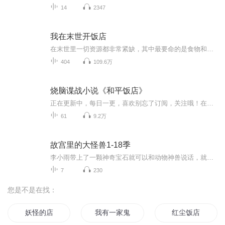
14
2347
我在末世开饭店
在末世里一切资源都非常紧缺，其中最要命的是食物和水，在一个被丧尸攻陷的城市当中出现了这样一家神奇的饭店，食物管够只要您有足够的能量！快来看看吧！免费爽文，欢迎收听！如有建议请留言，谢谢！
404
109.6万
烧脑谍战小说《和平饭店》
正在更新中，每日一更，喜欢别忘了订阅，关注哦！在中国被各国入侵之时， 拥有最强大脑的行为痕迹分析专家，陈佳影，在和平饭店，短短九天的时间里和土匪王大顶假扮临时夫妻，与一群国际间谍，广东骗子，军火贩子，更是和日本人，进行了一场斗智斗勇的博弈...
61
9.2万
故宫里的大怪兽1-18季
李小雨带上了一颗神奇宝石就可以和动物神兽说话，就要开始一场冒险了
7
230
您是不是在找：
妖怪的店
我有一家鬼饭店
红尘饭店