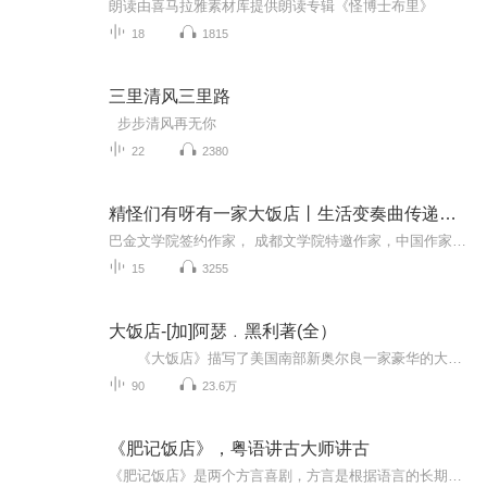
朗读由喜马拉雅素材库提供朗读专辑《怪博士布里》
18
1815
三里清风三里路
步步清风再无你
22
2380
精怪们有呀有一家大饭店丨生活变奏曲传递人生大智慧
巴金文学院签约作家， 成都文学院特邀作家，中国作家协会会员全国优秀儿童文学奖得主廖小琴新作厨房里家伙什的生活变奏曲，轻松幽默中传递人生大智慧内容简介：一群劳作于咕噜饭店的有功之臣——锅碗瓢盆，在某一个寒冷的晚上被老板扫地出门。求助老板未果...
15
3255
大饭店-[加]阿瑟﹒黑利著(全）
《大饭店》描写了美国南部新奥尔良一家豪华的大饭店，由于老板沃伦·特伦特因循守旧，管理不善，跟不上时代的发展，结果负债累累，而被迫出售的故事。阿瑟·黑利在他的这部作品里塑造了几个可爱的人物。例如小说中的主人公彼得.麦克德莫特，在黑利的笔下，是一个年富力强、精通业务、事业心强、富有远见的经理人员。另外，如认真负责的厨师长安德烈.雷米尔、忠心耿耿的垃圾工人布克.特.格雷厄姆，作者都作了比较深入的描述，给人以深刻印象。 原著由中信出版社出版，吴冠宇译。
90
23.6万
《肥记饭店》，粤语讲古大师讲古
《肥记饭店》是两个方言喜剧，方言是根据语言的长期演变而来的，根据其性质差异可分地域方言和社会方言。现代汉语共有七大方言，即北方方言、吴方言、湘方言、赣方言、客家方言、闽方言和粤方言。除上述7大方言以外，安徽皖南徽州一带、山西等地的方言也各...