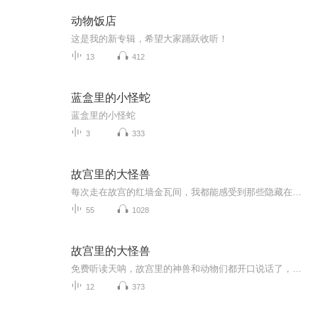
动物饭店
这是我的新专辑，希望大家踊跃收听！
13
412
蓝盒里的小怪蛇
蓝盒里的小怪蛇
3
333
故宫里的大怪兽
每次走在故宫的红墙金瓦间，我都能感受到那些隐藏在故宫里藏着好多大怪兽呢，它们都是超级可爱的小天使~，太神奇啦，一口气看完建筑中的神秘力量故宫中有许多隐藏的神秘宝藏，其中之一就是大怪兽故宫，这座古老的宫殿里藏着许多不为人知的秘密。其中之一就...
55
1028
故宫里的大怪兽
免费听读天呐，故宫里的神兽和动物们都开口说话了，这是怎么回事呢？小学生李小雨今年在故宫里捡到一个神奇的宝石耳环，神奇的事情就这样发生了，他竟然能听懂故宫里的神兽和动物们的语言了，于是李小雨在野猫梨花带领下认识了那些在故宫里生活了几百年年...
12
373