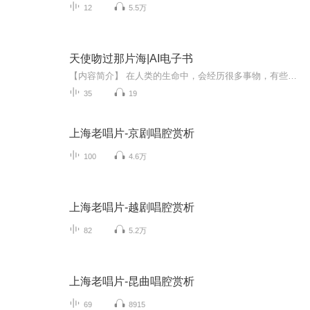
12
5.5万
天使吻过那片海|AI电子书
【内容简介】 在人类的生命中，会经历很多事物，有些可以逐渐被时光带走而淡忘，有些却历久弥新永生不忘。把这些生命中的馨香记录下来的文字，时时品读，如咀嚼生命的芬芳，每一次都会有新的感动与体悟。全书精选了五十余篇名家散文，在这些伟大的创造者笔...
35
19
上海老唱片-京剧唱腔赏析
100
4.6万
上海老唱片-越剧唱腔赏析
82
5.2万
上海老唱片-昆曲唱腔赏析
69
8915