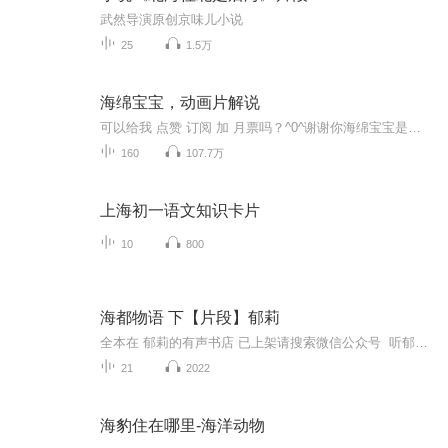
武然导演原创京味儿小说
25
1.5万
海绵宝宝，动画片解说
可以给我 点赞 订阅 加 月票吗？^0^谢谢你海绵宝宝是方块形的黄色海绵，住在比基尼海滩（裤头村、比奇堡）的一个菠萝里，他的宠物是一只会“猫~猫~”叫的海蜗牛小蜗，海绵宝宝喜欢捕捉水母，职业是蟹堡王（The Krusty Krab）里的头号厨师。派大星和珊迪都...
160
107.7万
上海初一语文知识卡片
10
800
海都物语 下【片段】郁莉
全本在 郁莉的有声书店 已上架请搜索微信公众号 听郁莉读书...
21
2022
海豹住在哪里-海洋动物