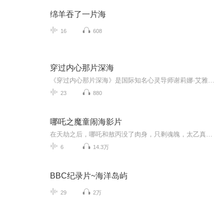
绵羊吞了一片海
16
608
穿过内心那片深海
《穿过内心那片深海》是国际知名心灵导师谢莉娜·艾雅娜的疗愈力作。作者结合自身创伤经历与上千小时心理疗愈经验，搭配23个真实案例、19个实操练习，拆解原生家庭、亲密关系中的痛苦模式，带你直面内心深处的不安、创伤与自我内耗。书中提供一套完整可落...
23
880
哪吒之魔童闹海影片
在天劫之后，哪吒和敖丙没了肉身，只剩魂魄，太乙真人是否能为他们重塑肉身？等待哪吒和敖丙的，会是什么新的挑战？主播每周六更新（学习压力大），请谅解
6
14.3万
BBC纪录片~海洋岛屿
29
2万