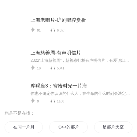
上海老唱片-沪剧唱腔赏析
91
6.8万
上海慈善周-有声明信片
2022“上海慈善周”，慈善彩虹桥有声明信片，有爱说出来 ！
10
5341
摩羯座3：寄给时光一片海
你也不确定你认识的什么人，在生命的什么时刻会决定你的一生。 ——葛颜宁青春美好之处在于，我们都在最好的时光里，守住了最好的自己！本书亮点①小MM畅销系列“浪漫星语”之摩羯座，连载5年，重磅收官！高质量与好口碑，读者自会口口相传，成长×励志×...
9
1168
您是不是在找：
在同一片月光下
心中的那片海
是那片天空的青春