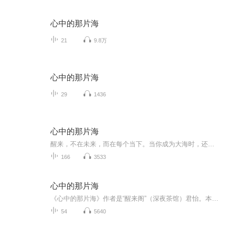
心中的那片海
21
9.8万
心中的那片海
29
1436
心中的那片海
醒来，不在未来，而在每个当下。当你成为大海时，还会在意池塘里的是是非非吗？
166
3533
心中的那片海
《心中的那片海》作者是“醒来阁”（深夜茶馆）君怡。本书主要是分享作者修行的心路历程。 字字珠玑，句句都是作者肺腑之言，整本诗集满满的爱，蕴含人生真理，震撼心灵。如能领会深悟，久而久之，亦能洞察宇宙奥妙。 作者用她修行的真实感受配以浪漫的美...
54
5640