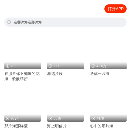
打开APP
在哪片海在那片海
298
773
41.6万
在那片你不知道的花
海选片段
送你一片海
海｜歆歆菲妍
9827
5516
4478
那片海那样蓝
海上明信片
心中的那片海