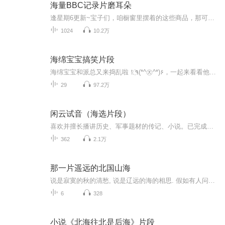
海量BBC记录片磨耳朵
逢星期6更新~宝子们，咱橱窗里摆着的这些商品，那可都是我精挑细选出来的学英语好家伙！不管是零基础入门，还是想进阶提升的，都能在这儿找到合适的。有能让孩子边玩边学的趣味单词卡，有带着纯正发音的有声绘本，还有互动性超强的英语学习软件。每一样都...
1024
10.2万
海绵宝宝搞笑片段
海绵宝宝和派总又来捣乱啦！҉٩(*^㉨^*)۶，一起来看看他们的爆笑日常叭～这次派总又会给我们带来怎么样的惊喜呢？一起来看看吧！别忘了点个关注哟～加个订阅不迷路，投个月票让更多人看到～（非yc勿喷）
29
97.2万
闲云试音（海选片段）
喜欢并擅长播讲历史、军事题材的传记、小说。已完成叶永烈散文集《历史在这里沉思》、历史题材小说《寓世圣言》的录制（懒人听书）。已上线《美国的空中战争》等多部纪实作品（喜马拉雅）及少儿科幻故事等作品。 试音的过程就是学习和交流的过程，作品均为...
362
2.1万
那一片遥远的北国山海
说是寂寞的秋的清愁, 说是辽远的海的相思. 假如有人问我的烦忧, 让我轻轻说出你的名字——辽宁一片辽远中哪里有什么好吃的好玩的？表面看起来平淡无奇又面孔相似的小村各自都有什么特色？从城市到乡村的人身上又有怎样的经历？在这个专辑里，应伦采访了数位驻村书记，他们从都市人的角度探究乡村，带你体验真实、丰富、活色生香的乡村游。每条音频都标注了地点和名字，喜欢就去走走。（辽宁广播电视台真实采访，不涉广告）
6
328
小说《北海往北是后海》片段