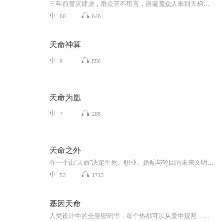
三年前雪灾肆虐，群众苦不堪言，唐凝雪众人来到天梯只为祈求四方村的平安和妹妹的健康，下着暴雪唐凝雪却跪地虔诚祈祷，跨过天梯三拜九叩，一片真心终于打动了叶萧，于是让雪灾停止，就连上山都变了叶萧决定让五家帮助自己渡劫，于是大手一挥送了他们一枚...
60
848
天命神算
9
556
天命为凰
7
285
天命之外
在一个由“天命”决定生死、职业、婚配与轮回的未来文明里，所有人的价值都被系统精确计算。洛璃，本不该存在——她诞生于六千万次死亡的残响，是无数被判定“可删除”的亡者记忆凝成的异常人格。当系统宣布她没有生命权、必须清除时，她第一次提出问题：...
53
1713
基因天命
人类设计中的全息密码书，每个热都可以从爱中观照，进入悉地境界