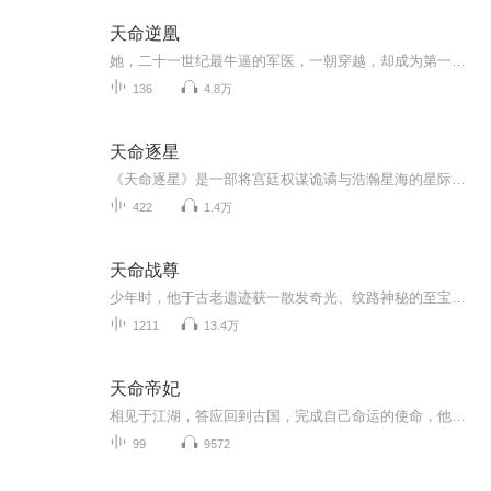
天命逆凰
她，二十一世纪最牛逼的军医，一朝穿越，却成为第一废材痴傻儿。当全身骨骼被挖掉，当母亲惨死在她的面前，当父亲为了她成为邪魔的奴隶，她浴火不死，逆天成凰！废材变成天才，总有一天，她会凌驾于九霄之上，为所有人都仰望的存在！“女人，留在我身边安...
136
4.8万
天命逐星
《天命逐星》是一部将宫廷权谋诡谲与浩瀚星海的星际史诗完美融合的独创之作。故事以一场席卷宇宙的灾难为背景，以一道来自故国末代皇帝的“画中血诏”为引，讲述了锦衣卫指挥使顾霆与神秘女子玄、李青衣，在文明倾覆之际于星河间挣扎、追寻与守护的壮烈诗...
422
1.4万
天命战尊
少年时，他于古老遗迹获一散发奇光、纹路神秘的至宝，此宝开启其无上修行路。他日夜钻研功法，历经生死考验，终修炼大成。修行途中，他邂逅绝色美人，二人情投意合，携手同行。前行之路坎坷，众多至尊强者觊觎他的至宝与功法，纷纷挑战。但他毫不退缩，凭...
1211
13.4万
天命帝妃
相见于江湖，答应回到古国，完成自己命运的使命，他不理解，与古国开战，爱恨沙场上，两人是真心相见，还是血溅沙场。
99
9572