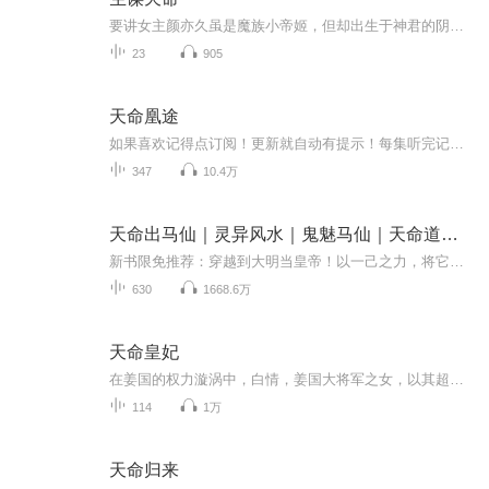
要讲女主颜亦久虽是魔族小帝姬，但却出生于神君的阴谋，待她长大之后又被神君一步步安排成为瓦解魔界的一颗棋子，万幸她的天命遂乙大神（自由神），一直常伴左右，虽天性懒散自由，不问世事，但为了她却也甘愿入世趟了这趟浑水。
23
905
天命凰途
如果喜欢记得点订阅！更新就自动有提示！每集听完记得动动手指点个赞！有礼物走一个也是极好的！各位书友要是觉得还不错的话请不要忘记向您QQ群和微博里的朋友推荐哦！...
347
10.4万
天命出马仙｜灵异风水｜鬼魅马仙｜天命道术天命老乞丐
新书限免推荐：穿越到大明当皇帝！以一己之力，将它带入了资本大时代！点击收听：大明之开局抄了满朝文武|爆笑|权谋爆爽开局就提取永久不死BUFF！什么生命禁区都不在话下！点击收听：废土，一键提取，开局永久不死buff万界求助于地球，发布种种任务，全球...
630
1668.6万
天命皇妃
在姜国的权力漩涡中，白情，姜国大将军之女，以其超群的智慧和机谋，深得先帝青睐。然而，她的心却向权倾朝野的司徒珍倾倒，助其登上皇位。不料，登基后的司徒珍为稳固权力，将白家满门抄斩。为求生存，白情被迫嫁至梁国，与冷宫囚禁的梁君轩辕毅和亲。在...
114
1万
天命归来