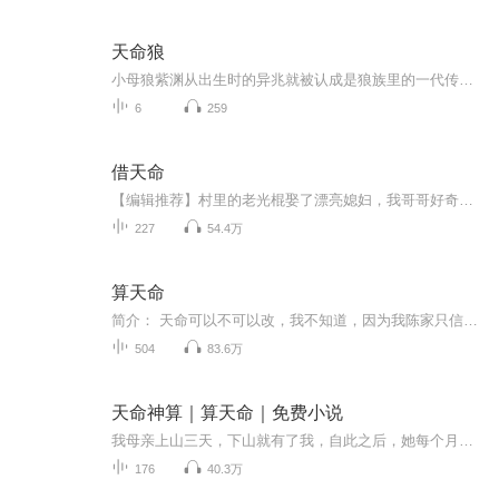
天命狼
小母狼紫渊从出生时的异兆就被认成是狼族里的一代传奇紫岚转世，然而它并不记得前世的记忆，只能通过某一个瞬间想起前世的一段记忆，那么它该如何作为一只“天命狼” 生活在狼群里呢？
6
259
借天命
【编辑推荐】村里的老光棍娶了漂亮媳妇，我哥哥好奇偷看之后......【主播简介】心无涯。【购买须知】1、本作品为付费有声书，前25集为免费试听，购买成功后，即可收听，可下载重复收听。2、严禁翻录，严禁转载传播，违者将追究法律责任。3、如在充值／购买...
227
54.4万
算天命
简介： 天命可以不可以改，我不知道，因为我陈家只信自己。吾即是天，吾即是命！ 因为吾能算天命！
504
83.6万
天命神算｜算天命｜免费小说
我母亲上山三天，下山就有了我，自此之后，她每个月三号都会上山一次，我以为她是去见我父亲，直到我有一天跟踪她……
176
40.3万