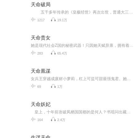
天命破局
五千多年传承的《皇极经世》再次出世，普通大三学生王九阳成为了这部天下第一奇术的传人。 平凡的他生活从此完全改变，改格局，破凶灶，逆天续命震动全国，富商，明星，达官贵人争相前来。 智斗邪恶风水师，灭天下第...
1217
19.1万
天命贵女
她是现代社会Z国的秘密武器！只因她天赋异禀，拥有着常人无法想像的异能力！可是即便是她能看到未来，结局也是一样的悲惨！一声爆炸，她和她的贴身保镖葬身于悬崖之上！再次醒来，竟然是变成了一名候府不受人待见的可怜嫡女！竟然是穿越了吗？原以为祖母不...
283
65.4万
天命凰谋
女兵王穿越成废材小萝莉，杠上可盐可甜最强鬼君。她是史上第一传奇女兵王，一朝穿越，竟被渣男给卖了！不能修炼、惨遭抛弃、百世诅咒加身，不得善终？她手持逆天命书，以天为奴，地为仆，谁人泼她以脏水，她就烧沸了泼回去。拳打渣男、脚踢白莲，左手乾坤，右手天下，她一朝逆袭，风云色变。身后，一个慵懒的声音传来。“给我站住，确认过眼神，你就是本君要撩的女人。”
69
1万
天命妖妃
皇上，十年前攻破凤栖国国都的是何人？书瑶问出藏在心中多年的秘密。 十年前，是朕……摩挲着她后背的莲花，墨昊泽回答道。 墨昊泽，原来是你杀死了我的父母，嫣红的指甲没入掌心，沁出丝丝血渍，不报此仇，誓不为人。
164
2.4万
生谋天命