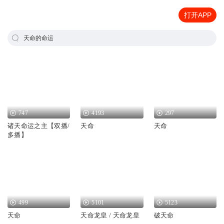
打开APP
天命的命运
747
4193
297
诸天命运之主【双播/
天命
天命
多播】
499
5101
5123
天命
天命龙皇 / 天命龙皇
破天命