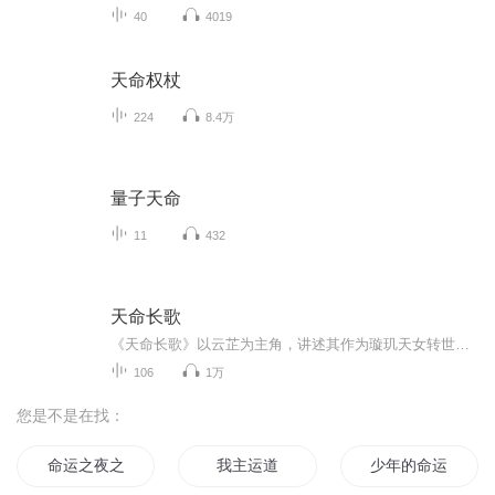
40
4019
天命权杖
224
8.4万
量子天命
11
432
天命长歌
《天命长歌》以云芷为主角，讲述其作为璇玑天女转世，为集齐九霄剑九片碎片、揭开九位女修万年冤屈，最终成为三界平衡传承者，守护三界多元共生的完整故事。
106
1万
您是不是在找：
命运之夜之美学
我主运道
少年的命运