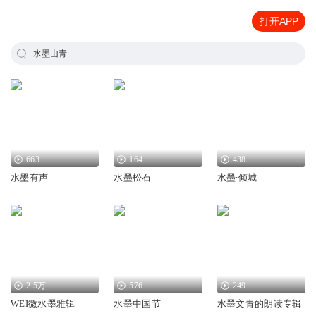
打开APP
水墨山青
663
164
438
水墨有声
水墨松石
水墨∙倾城
2.5万
576
249
WEI微水墨雅辑
水墨中国节
水墨文青的朗读专辑