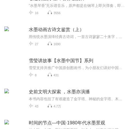
“水墨琴香”无乐谱音乐，原声都是在钢琴上即兴弹奏，即弹即录，且只弹一遍，纯纯的原创。所有作品前期没有乐谱，后期依然没有乐谱。即便部分用了ai辅助配器，原创音乐旋律、乐曲结构和情绪走向如初。
16
3556
水墨动画古诗文鉴赏（上）
用传统水墨演绎经典古诗词，一首古诗寥寥二十来字，可比一段白话文还要难记忆很多。解锁隐藏于古诗词背后的历史典故，正是孩子们学习历史、人文、哲学、社会学知识的好时机。借助语文工具，学好多学科知识，这正是大语文时代语文教学的根本目的。
27
1690
雪莹讲故事【水墨中国节】系列
雪莹支持并推广中国原创图画书，为小朋友们讲好中国故事。小猛犸原创童书《大师绘·水墨中国节》（全9册），这套绘本选取中国传统文化中颇具特色的元素，立足于真实的民间生活，自然渗透中国传统文化的内容，使读者在阅读中既感受到温暖和爱，同时也自然而然地了解中国传统文化，唤起心灵深处对中国传统文化的热爱并长存记忆之中...
8
431
史前文明大探索 ，水墨亦演播
本书内容包括了有谁建造了金字塔、神秘的金字塔、木乃伊真能转世吗、克里特文明的陷落、太平洋中的古大陆、印度洋中的古大陆、示巴女王和她的国家、沉睡在海底的古城、奥克洛原子反应堆、４２００年前的彩电、公元前的电池、撒哈拉沙漠壁画、５万年前的人...
43
4.7万
时间的节点—中国·1980年代水墨景观