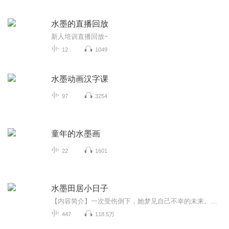
水墨的直播回放
新人培训直播回放~
12
1049
水墨动画汉字课
97
3254
童年的水墨画
22
1601
水墨田居小日子
【内容简介】一次受伤倒下，她梦见自己不幸的未来。梦醒后幡然醒悟，努力试图改变命运，并带着自己的能力寻个地方归隐山林，从此过上平淡无奇的小日子……【作者/主播简介】作者：竹子米，网络小说作家。主播：半糖之音【购买须知】1、本作品为付费有声书...
447
118.5万