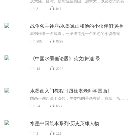
从大陆、台湾、新加坡至美国、加拿大，以及欧洲的英国、德国、法国、意大利和西班牙，“水墨”已然成为一个显学的话题，有关的展览和研讨此起彼伏。继“墨测高深——当代空间水墨展”后，2014年2月28日，上海喜玛拉雅美术馆推出“时间的节点——中国·1980...
3
841
战争领主神座/水墨岚山和他的小伙伴们演播
本书作者一夕成道，一夕成道是一个出色的小说作家。他的作品本本精品，字字珠玑！内容情节跌宕起伏，扣人心弦，情节文笔俱佳！李清降临于新纪元万年之后，看他如何踏足至高无上的战争神座！打怪升级，利用神域和专有掌中神秘空间经营神域，制霸位面！
285
9299
《中国水墨画论题》英文|舞迪-录
13
2224
水墨画入门教程《跟徐湛老师学国画》
国画一词起源于汉代，主要指的是画在绢、宣纸、帛上并加以装裱的卷轴画。国画是中国的传统绘画形式，是用毛笔蘸水、墨、彩作画于绢或纸上。工具和材料有毛笔、墨、国画颜料、宣纸、绢等，题材可分人物、山水、花鸟等，技法可分具象和写意。中国画在内容和艺术创作上，体现了古人对自然、社会及与之相关联的政治、哲学、宗教、道德、文艺等方面的认知。
24
6538
水墨中国绘本系列·历史英雄人物
2
118