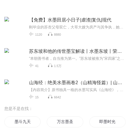
【免费】水墨田居小日子|虐渣|复仇|现代
刚毕业的苏杏父母双亡，大哥大嫂为房产与其争执，她意外受伤住院。昏睡中她梦见未来惨景，醒来后决定慎重规划人生，避开渣人，为自己而活。
1120
8880
苏东坡和他的传世墨宝解读丨水墨东坡丨荣宏君
“本朝善书者，自当推为第一。”苏东坡被推为“宋四家”之首，其诗文书画出类拔萃。那么，东坡书画究竟还有多少存世？它们的创作背景和艺术价值是什么？数百年间又历经了怎样的风雨和洗礼？ 文史学者荣宏君从艺术的角度，以苏东坡的珍贵书画作品——《黄州...
41
1.5万
山海经：绝美水墨画卷2（山精海怪篇）| 山海经｜沉浸式体验之旅
【内容简介】原书独具一格的水墨写实风《山海经》，更生动、更具视觉震撼力，精炼原文、精妙解读，凝聚《山海经》的智慧与精彩 ，书中的每个异兽都配有精炼的原文及精妙的解读，对异兽的外貌、异兆以及特殊技能，都做了详细描述，凝聚《山海经》的智慧与精...
15
6642
您是不是在找：
墨斗九天
万古墨圣
即墨时光