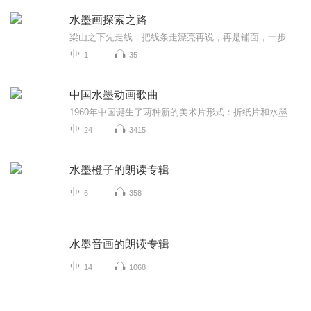
水墨画探索之路
梁山之下先走线，把线条走漂亮再说，再是铺面，一步步比较、对照、处理，达到艺术表现的效果为止。这就是我绘画创作的过程。当然也是我情感表达的过程，对生活的感怀不用想，一直有，只是用绘画的形式把它表达出来就行了。这和题材创作绘画是两回事，道不...
1
35
中国水墨动画歌曲
1960年中国诞生了两种新的美术片形式：折纸片和水墨动画片。水墨动画片可以称得上是中国动画的一大创举。它将传统的中国水墨画引入到动画制作中，那种虚虚实实的意境和轻灵优雅的画面使动画片的艺术格调有了重大的突破。水墨动画片是中国艺术家创造的动画艺术新品种。它以中国水墨画技法作为人物造型和环境空间造型的表现手段，运用动画拍摄的特殊处理技术把水墨画形象和构图逐一拍摄下来，通过连续放映形成浓淡虚实活动的水墨画影象的动画片。 1960年1月31日，陈毅副总理参观上海美术电影制片厂...
24
3415
水墨橙子的朗读专辑
6
358
水墨音画的朗读专辑
14
1068