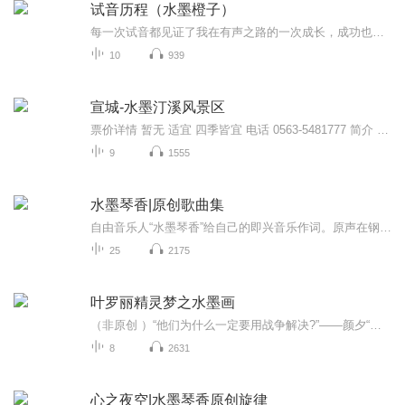
试音历程（水墨橙子）
每一次试音都见证了我在有声之路的一次成长，成功也好，失败也罢，都是一次努力。因为喜欢，愿意尝试，无惧失败。因为喜欢，所以坚持，做到极致。
10
939
宣城-水墨汀溪风景区
票价详情 暂无 适宜 四季皆宜 电话 0563-5481777 简介 亲爱的游客朋友，欢迎你来到水墨汀溪风景区。水墨汀溪风景区位于汀溪乡东南，这里包含了大南坑景区、马家岭景区、桃岭景区。景区内群山逶迤，地形呈峡谷分布，是休闲度假的胜地。这里以原生态的自然风...
9
1555
水墨琴香|原创歌曲集
自由音乐人“水墨琴香”给自己的即兴音乐作词。原声在钢琴上即兴弹奏，ai读取了原声的音乐灵魂，辅助配器、合成歌唱。音乐旋律、乐曲结构和情绪走向保持原创。
25
2175
叶罗丽精灵梦之水墨画
（非原创 ）“他们为什么一定要用战争解决?”——颜夕“不是什么都能按照我们的想法走的。”——水清漓“他们没有放弃！我也没有！”——颜夕“小夕，可我没时间了……”——韩冰晶“我还想留下，他们很好。”——颜夕“如果这样能让你开心的话”——颜爵...
8
2631
心之夜空|水墨琴香原创旋律