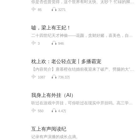
你是否也曾觉得，这个世界有时太快、太吵？ 忙碌的脚步，纷杂的信息，常常让我们忘了倾听自己内心的声音。现在，邀请你暂且关上世界的窗，为自己留出片刻的宁静。 这里是情感美文专辑——《心上有朵安静的云》
85
3271
嘘，梁上有王妃！
二十四世纪天才神偷——花颜，贪财好赌，喜美色，自恋毒舌，擅演戏，一着不慎，身穿异世，莫名其妙成为娃娃娘，还不知道孩子爹是谁…… “睡了本殿下，今后你就是本殿下的人了。” “摸了本世子，你还想跑？” “亲了本君，你敢不负责？” “颜儿乖，把儿子领回来，咱们好好过日子……！” 等等等…… 一二三四五，究竟谁才是孩子爹啊？问她？她也不知道，因为她还是清白之身呐……【收听须知】1、该专辑免费收听。2、在收听过程中，如想快速阅读小说文字版全集，或者你有其他任何问题，请在微信...
3
946
枕上欢：老公轻点宠丨多播霸宠
【内容简介】唐慕橙在结婚前夜迎来了破产、劈腿的大“惊喜”。正走投无路时，男人从天而降，她成了他的契约妻。唐慕橙以为这不过是一场无聊游戏，却没想到，婚后男人每天变着花样的攻占着她的心，让她沉沦在他的温柔中无法自拔……【作者&主播】作者：千秋...
1087
736.3万
我身上有外挂（AI）
听过在游戏中开挂，可你听过在现实中开挂吗。高三学生苏牧偶然得到无敌外挂系统，可以在现实中使用外挂，隐身挂、透视挂、加速挂、秒杀挂，一切外挂应有尽有。
550
4.4万
互上有声阅读纪
记录有声演播的成长点滴。