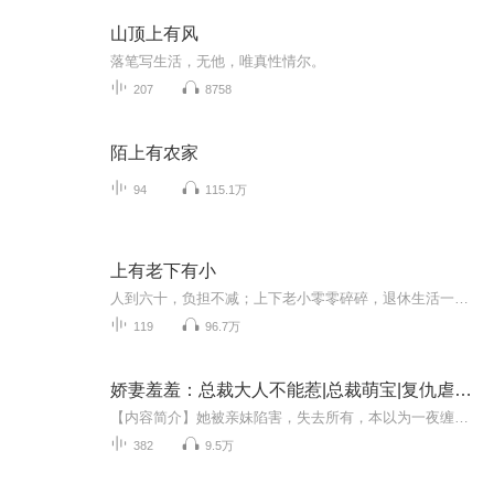
山顶上有风
落笔写生活，无他，唯真性情尔。
207
8758
陌上有农家
94
115.1万
上有老下有小
人到六十，负担不减；上下老小零零碎碎，退休生活一地鸡毛。律师田伯明在退休当晚接到九十岁老父亲心脏病危的电话，兄弟姐妹齐聚一堂，原来是八十五岁的母亲又因为一个去世的女人和父亲吵了起来。分配了照顾父母的责任后，伯明又为处理家庭的拆迁问题、代...
119
96.7万
娇妻羞羞：总裁大人不能惹|总裁萌宝|复仇虐渣|甜宠
【内容简介】她被亲妹陷害，失去所有，本以为一夜缠绵，毫无瓜葛，谁想，她竟怀了他的孩子。面对豪门总裁的逼婚，她无奈被迫接受。他宠她，护她，就在她以为，他是真心待他时，恍然发现，这场婚姻的背后，竟隐藏着巨大的阴谋……【作者简介】三三，网文热...
382
9.5万