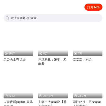
打开APP
枕上有妻老公好羞羞
2987
8万
798
老公头上有点绿
坏坏总裁：娇妻，羞
羞羞羞小剧场
羞羞
3252
217.2万
23.2万
夫妻夜话|羞羞的事儿
夫妻生活羞羞说【戴
两性秘技丨男女羞羞