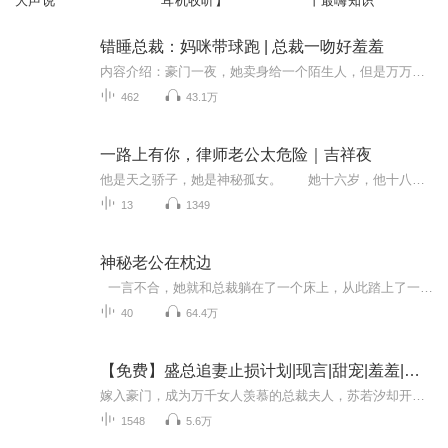
大声说
耳机收听】
丨最嗨知识
错睡总裁：妈咪带球跑 | 总裁一吻好羞羞
内容介绍：豪门一夜，她卖身给一个陌生人，但是万万没想到……她竟然上错床？床上是一个帅到外星球的暴戾男！她只好将错就错，果断携款潜逃！最终还是逃不过他布下的天罗地网，而他除了捞到了那个日思夜想的嚣张女人外，竟然还被免费附送一对天才宝宝！什...
462
43.1万
一路上有你，律师老公太危险｜吉祥夜
他是天之骄子，她是神秘孤女。 她十六岁，他十八岁，她来到他身边。从此，她过上了管家婆的生活：给他背书包，给他做饭，陪他读书，陪他练字，为他洗衣服，为他找袜子，帮他追女朋友…… 她陪着他一路成长，从中学到大学毕业，见证他无数次恋爱失恋...
13
1349
神秘老公在枕边
一言不合，她就和总裁躺在了一个床上，从此踏上了一条没羞没躁的不归路。夏晨曦背靠墙角，“傅先生，请你自重。”他缓缓吐出一口烟，低沉又暧昧：“我皮带都解了，你要我还怎么自重？”她忍无可忍的推开他，“傅先生，你想做什么，我们有话好好说……”傅南川却笑笑说道：“爱，我只做不说。”
40
64.4万
【免费】盛总追妻止损计划|现言|甜宠|羞羞|多人
嫁入豪门，成为万千女人羡慕的总裁夫人，苏若汐却开启了与总裁斗智斗勇的 “奇妙” 婚后生活。她半夜爬床佯装梦游，人前与总裁 “恩爱” 宣称演戏，甚至在床头 “上演” 激烈动作戏。当她忍无可忍提出离婚时，总裁一句 “那要问儿子愿不愿意”，瞬间打破僵...
1548
5.6万