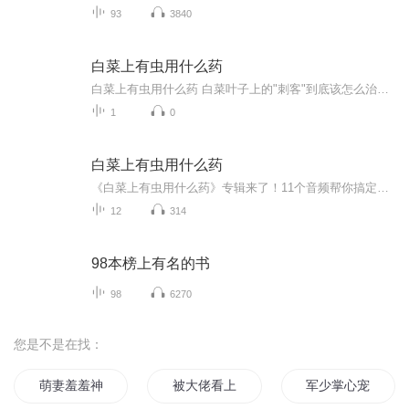
93
3840
白菜上有虫用什么药
白菜上有虫用什么药 白菜叶子上的"刺客"到底该怎么治？看完这篇你就知道该下什么药了 最近刷到不少种菜党的哀嚎：明明每天起早贪黑伺候白菜，结果叶子还是被啃得跟筛子似的。气得真想给这些虫子来一套"本草纲目"式制裁——但先别急，你手里的农药可能...
1
0
白菜上有虫用什么药
《白菜上有虫用什么药》专辑来了！11个音频帮你搞定菜虫烦恼。10个免费音频，标题带系统，内容干货满满，轻松应对白菜虫害。1个付费音频，深入分析，10篇系统文章组合，让你彻底告别菜虫困扰。快来下载，让你的白菜健康成长！
12
314
98本榜上有名的书
98
6270
您是不是在找：
萌妻羞羞神秘帝少太会撩
被大佬看上后每天都好害羞
军少掌心宠甜妻羞