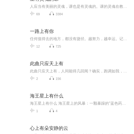
人应当有美丽的灵魂，课也是有灵魂的。课的灵魂在教材中，也在教学中，最终一切都在教师的理解好把握之中。
69
3384
一路上有你
任何值得去的地方，都没有捷径。越努力，越幸运。记录那些碎片化的学习。
12
725
此曲只应天上有
此曲只应天上有，人间能得几回闻？确实，跑调如我，能够如此坦然而自信的K歌，果真是前无古人后无来者！当您不开心的时候，来吧，咱们一起愉快的踏上K歌跑调路，听得自己都想笑时，也是一种能力吧！！COME ON，BABY！！
2
156
海王星上有什么
海王星上有什么 海王星上的风暴：一颗暴躁的"蓝色药丸"在宇宙中疯狂旋转每当深夜刷手机看到某些情感博主教人如何当"海王"时，我总会想起太阳系里那位真正的"海王"——那颗遥远的蓝色行星。作为太阳系最外围的行星之一，海王星可不是什么温柔浪漫的海洋之...
1
4
心上有朵安静的云