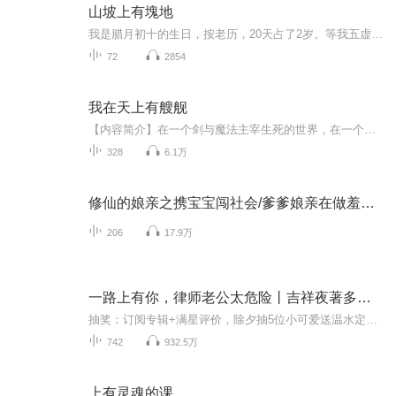
山坡上有塊地
我是腊月初十的生日，按老历，20天占了2岁。等我五虚岁的时候，其实我才三周岁而已。可是那时候，我已经记得好多事了。 每个人都会觉得自己也可以把很多有意思的事情写下来变成“作文”但不能成为“作品”作文的受众只是一个班，作品可能是一个地球人都知道的文字。 作品需要超常的洞察力，感知力，要细致入微还要宏达宽广。 一种人专注做事、一种人专注做人、一种人专注赚钱、一种人专注专权、一种人专注文字。 读史使人明鉴，专注必有回报，如果一个人专注一件事超过10000小时就会有成绩，习惯使然必有必然，若果一个人有小朋友蹲在地上看蚂蚁搬家能看一个上午的专注那么长大以后能够在自己行业里就一定会有回报，没有回报是因为分心和浮躁。
72
2854
我在天上有艘舰
【内容简介】在一个剑与魔法主宰生死的世界，在一个人类与劣化兽对抗千年的世界，林泽得到一艘半残的护卫舰，走上了举世无敌的道路。【作者/主播简介】作者：云观众，网络小说作家。主播：周同学的书【购买须知】1、本作品为付费有声书，前41集为免费试听...
328
6.1万
修仙的娘亲之携宝宝闯社会/爹爹娘亲在做羞羞事
206
17.9万
一路上有你，律师老公太危险丨吉祥夜著多人有声剧
抽奖：订阅专辑+满星评价，除夕抽5位小可爱送温水定制周边！多评论多分享就是对本书最大的支持，感恩~【内容简介】他是天之骄子，她是神秘孤女。她十六岁，他十八岁，她来到他身边。从此，她过上了管家婆的生活：给他背书包，给他做饭，陪他读书，陪他练字...
742
932.5万
上有灵魂的课