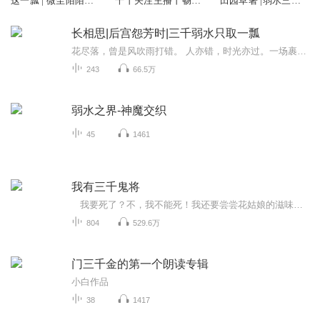
这一瓢 | 微尘陌陌演
千丨关注主播丨畅听
田园草著 |弱水三千
播
千部小说
演播
长相思|后宫怨芳时|三千弱水只取一瓢
花尽落，曾是风吹雨打错。 人亦错，时光亦过。一场裹杂着家族间势力纠葛，后宫斗争的错爱，将她的人生全盘倾覆。最终，她失了真爱，顶着旁人的姓氏，眼睁睁看着家破、人亡。为了满腔的恨意，她浴火重生。誓要将害她的人，一个一个送进阿鼻地狱后宫沉浮，她...
243
66.5万
弱水之界-神魔交织
45
1461
我有三千鬼将
我要死了？不，我不能死！我还要尝尝花姑娘的滋味。。。。妖魔鬼怪？哼，我不怕，我有三千鬼将。。。 作者：请你吃香蕉 百度文学签约作家 演播：凌妃 屌丝女主播一枚
804
529.6万
门三千金的第一个朗读专辑
小白作品
38
1417