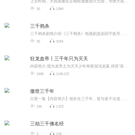
上古时期，大燕国重臣左相暗通敌国天元国，导致大燕国灭亡。傅九云救下了公主覃川。目睹了天下苍生被天元国奴役的痛苦，为解救天下百姓，覃川发誓找寻上古灵灯。覃川与傅九云相识相爱，携手找到灵灯，却获知傅九云真实身份是灵灯灯芯，灵灯开启傅九云会消...
30
1368
三千鸦杀
三千鸦杀剧情介绍《三千鸦杀》电视剧是由回宇执导，郑业成、赵露思、刘怡潼、王萌黎、蒋依依等主演的仙侠玄幻剧。该剧根据十四郎同名畅销小说改编，讲述了燕国的热血公主覃川为复国，改名字、练仙法，被傅九云守候千年更舍身成全的爱情故事。上古时期，大...
30
3184
狂龙血帝丨三千年只为灭天
内容简介;我为龙帝之为灭天少年奇获混沌龙墓,得其“吞天龙诀”传承吞噬天地,从卑微中崛起,以无敌之姿,横推万世,纳万界神族为奴,临诸天万界...特别是炼制帝丹，很多人都将希望寄托在上面，希望能缔造更多的大帝，才能应对那些敌人的进攻。 炼制成了帝丹，北...
2485
1246.6万
傲世三千年
日更一集【内容简介】他长生三千年，曾与老子论道，与始皇并肩。为了渡劫，也为了寻找那一缕残魂；九次生死灭，八世的恩怨情仇，曲离将在这一世了断。夺舍落魄公子哥，惊遇生死恋人，曲离踏步向前，未来的路，还很长！【作者/主播简介】作者：骷髅头，网络...
146
1.8万
三劫三千佛名经
3
278