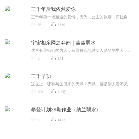
三千年后我依然爱你
三千年前一场邂逅的爱情，因为九公主的执着，而让自己的爱情轮回了三生三世。千年之后，为寻找到他，而犯了天条，永远不得踏出青楚国半步。一面是青楚国的命运，一面是自己至死不谕的爱情，最终她选择保护自己的国家。 却悄悄的将千年结一次果的仙果摘下，...
36
1430
宇宙相亲网之弃妇｜幽幽弱水
这里有最特别的男人，有最符合地球女人梦想的男人，所有安排都是免费。但先声明这些男人都是外星人！ 唯一要求就是，每次相亲你必须保密，否则别人听到后会以为你是疯子。 对于每一个能熬过五次相亲并且不死不疯的女性客户，本网站将有神秘奖励。
3
141
三千早功
这世上，哪有与生俱来的天赋？天赋，都是别人看不见的努力。
209
1.3万
攀登计划39期作业（纳兰弱水)
33
4123