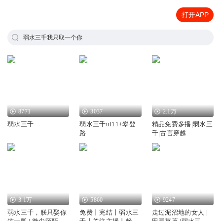
打开APP
弱水三千我只取一个你
8771
3037
2.1万
弱水三千
弱水三千ul11+攀登
精品免费多播|弱水三
路
千|古言穿越
3.1万
5860
9247
弱水三千，朕只娶你
免费丨完结丨弱水三
走过泥沼地的女人 |