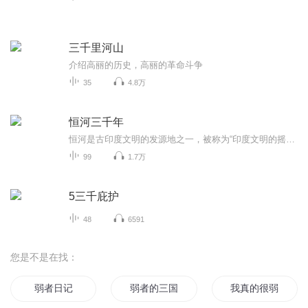
三千里河山
介绍高丽的历史，高丽的革命斗争
35
4.8万
恒河三千年
恒河是古印度文明的发源地之一，被称为“印度文明的摇篮”“印度的母亲河”。恒河，堪称印度的灵魂。 本书是英国记者马凯的最新著作，全方位讲述恒河与现代印度的关系，包括恒河对该国的历史、宗教、文学、政治以及环境的影响等。 我们将追随作者的脚步，...
99
1.7万
5三千庇护
48
6591
您是不是在找：
弱者日记
弱者的三国
我真的很弱