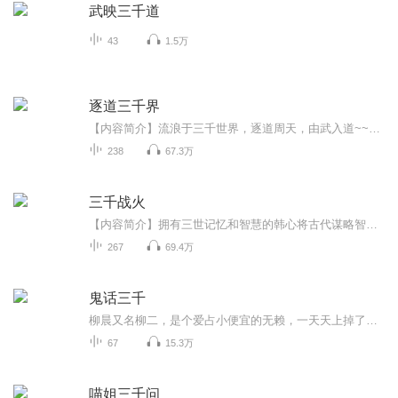
武映三千道
43
1.5万
逐道三千界
【内容简介】流浪于三千世界，逐道周天，由武入道~~~穿梭于众多世界，是机缘？是巧合？【作者/主播简介】作者：赢静风，网络小说作家。代表作品有《逐道三千界》。主播：尘埃【购买须知】1、本作品为付费有声书，前77集为免费试听，购买成功后，即可收听，...
238
67.3万
三千战火
【内容简介】拥有三世记忆和智慧的韩心将古代谋略智慧与近代热武器战争相结合，经历了长征、抗战、内战、到最后的谍战，乃是华夏成长史的见证人。打造出属于自己的传奇，是一个战绩辉煌的将军的一生写照，期间的民族情怀的深沉的眷恋、爱国精神的高尚和无...
267
69.4万
鬼话三千
柳晨又名柳二，是个爱占小便宜的无赖，一天天上掉了个大馅饼，偶尔捡来的虎崽换了块无价之宝。从此好运厄运接踵而来。柳二：自从搬到了凤头山，为什么总是有些稀奇古怪、莫名其妙的事情缠身？虎崽不吃肉只吃菜？道士骗吃骗喝?坑蒙拐骗简直是个无赖！【作者...
67
15.3万
喵姐三千问