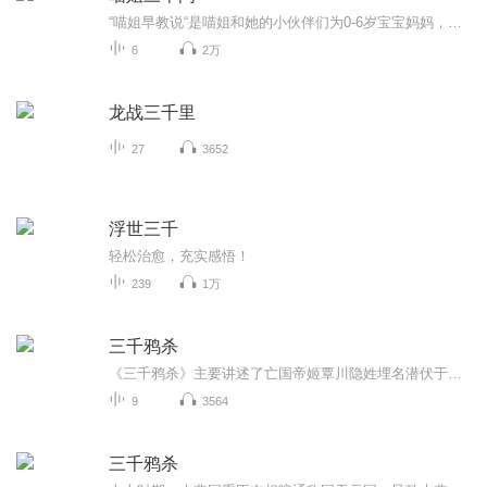
“喵姐早教说“是喵姐和她的小伙伴们为0-6岁宝宝妈妈，准备的一个解决各种育儿难题的移动互联网平台。加入了“喵姐早教说”，你就等于把拥有29年教育经验的喵姐专家团队请到了你身边，做你的贴身教育顾问，给你最靠谱的育儿知识，最落地的育儿方法。育儿路上，让你少走弯路。 ———————— 扫码加入我们吧！ ...
6
2万
龙战三千里
27
3652
浮世三千
轻松治愈，充实感悟！
239
1万
三千鸦杀
《三千鸦杀》主要讲述了亡国帝姬覃川隐姓埋名潜伏于修仙之地香取山，身为上古灵灯灯芯的傅九云救下了覃川，偷窥覃川十生十世爱上她，但是覃川上香取山只是为了盗取山主宝物上古灵灯。为了拯救苍生，覃川将要开启上古灵灯，而灵灯开启傅九云就会消失，开启灵灯者也会牺牲。他们又该如何抉择呢?三千鸦杀”出自攘夷志士高杉晋作创作的一首有名的三味线弹唱，翻译过来的一句“三千世界鸦杀尽，与君共寝到天明”。“三千鸦杀”就是指的恋人之间的誓言不可违背。而改编自同名小说的电视剧《三千鸦杀》又是讲了如何的一段虐恋呢?一起来看看吧!主播:阿染（璃裳a柒染）
9
3564
三千鸦杀