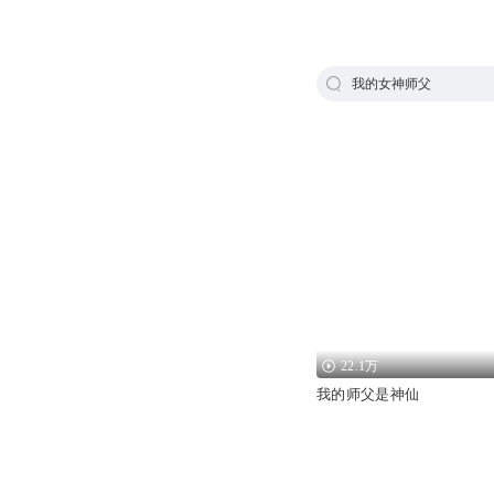
我的女神师父
22.1万
我的师父是神仙