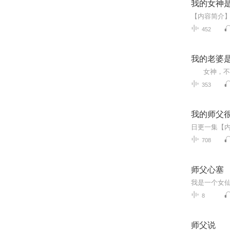
我的女神
452
我的老婆是
353
我的师父
708
师父心塞
8
师父说