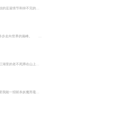
【内容简介】常言道：人穷志短不出头，路遇美女不揩油，天生的糊涂碰到作死的系统，泡妞的逗逼情节和掉不完的节操，他是打不倒的林夕，绚烂的都市，道不尽美女裙下桃花事，说不完攒钱捞金爽爽风。神一样的存在，造就了他神一样的逗逼，操蛋的碎节操系统更...
女神，不但有着完美外表，更有妖孽般的智慧。想要得到这位完美女人的青睐，只能一步步走向世界的巅峰。 一个穿越到异界的神仙，竟然成为了美女的经纪人。拍电影，写剧本，做导演，不知不觉当中身边已经围上来一大群的美女明星。 众美...
日更一集【内容简介】江湖纷争，大争之世。大秦人的老大拎着陌刀，抽得天下鼻青脸肿，江湖里的老不死蹲在山上，一回头把整个天下抛到了身下。有力士徒步丈量大地，有江湖豪侠一剑开天，可转眼便醉倒在美人的怀里。道士负剑，书生醉酒。穿着破败的叫花子，...
我是一个女仙人，江湖上说我是唯一一个修成了仙的女真人，他们把我传成了传说，在传说里我能一招斩杀妖魔而毫发无损，我能以一己之力驯服残暴凶兽并化为坐骑，这些传说都是实打实的真事，直到我收了三个徒弟，一个比一个令人心塞。