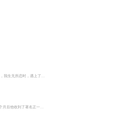
【内容简介】七年前，我为一已私欲，毁了祖业，因此承受了整整七年诡异的诅咒。 七年后，我生无所恋时，遇上了改变我一生的女人……【作者简介】凫乙：当当签约作者，80后，新疆巴音郭楞州人，资深灵异悬疑作家，擅长用华丽的笔触描绘出宏大壮观的画面，文...
石青竹是一个网游发烧友，他有一天在大型网络游戏问天当中收到了一个调查问卷，大约一个月后他收到了署名正一文化传承有限公司寄来的游戏仓。他再次进入游戏，发现他被他所在的门派龙虎山天师府收为了关门弟子。（高科技社会下收徒艰难，传统门派联合做了...