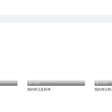
3.8万
3.2万
我的师父是厨神
我的师父阎