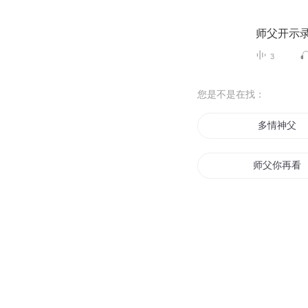
师父开示
3
您是不是在找：
多情神父
师父你再看
我有个异世
美人师父笑
我的师父是