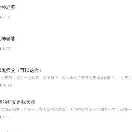
女神老婆
5.9万
女神老婆
6.9万
猛鬼师父（可以这样）
97.1万
我的师父是张天师
2861