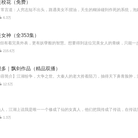
是校花（免费）
6.3万
女神（全353集）
215.6万
很多｜飘剑作品（精品双播）
12.5万
1.3万