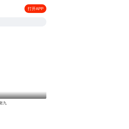
打开APP
老九