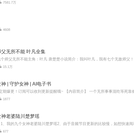
7581.7万
4608
父无所不能 叶凡全集
15.1万
 | 守护女神 | AI电子书
1877
女神老婆陆川楚梦瑶
677