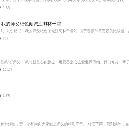
1.1万
：我的师父绝色倾城江羽林千雪
261
13.1万
1.8万