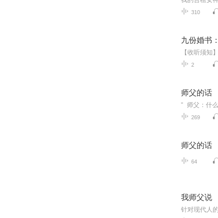
310
九份婚书
2
师父的话
269
师父的话
64
我师父说