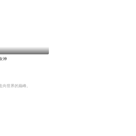
女神
走向世界的巅峰。