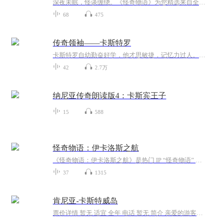
深夜未眠，怪谈缠绕。《怪奇物语》为您精选来自全国各地的真实灵异故事，从古老传说到现代奇闻，带您领略那些无法用科学解释的诡异事件。当黑暗降临，请锁好门窗，戴上耳机，让我们带您走进这些令人不寒而栗的故事里。记住，无论听到什么，都不要回头看…...
68
475
传奇领袖——卡斯特罗
卡斯特罗自幼勤奋好学，他才思敏捷，记忆力过人。他的演说极富鼓动性，语言生动活泼，说理深入浅出，常在大会或电视上讲几个小时，让观众听得如醉如痴。他早在学生时代就以运动员知名，18岁获得古巴最佳全能运动员称号。在世人心中，一身戎装、虬髯遒劲的...
42
2.7万
纳尼亚传奇朗读版4：卡斯宾王子
15
588
怪奇物语：伊卡洛斯之航
《怪奇物语：伊卡洛斯之航》是热门 IP “怪奇物语” 的衍生小说，聚焦霍金斯小镇的 “怪胎” 埃迪・芒森，讲述了他在偏见与困境中追逐梦想、挣扎成长的冒险故事。故事背景设定在 20 世纪 80 年代的霍金斯，埃迪既是高中 “地狱火俱乐部” 的地下城主，带领...
37
1315
肯尼亚-卡斯特威岛
票价详情 暂无 适宜 全年 电话 暂无 简介 亲爱的游客朋友，欢迎您来到卡斯特威岛，他又叫放逐岛，大概有174英亩，有着富饶的热带雨林和环绕着白色的沙滩，生机勃勃的珊瑚礁，以及湛蓝的海水。同时岛上有酒店，属于中上豪华度假村，2000--3000rmb每晚不等。...