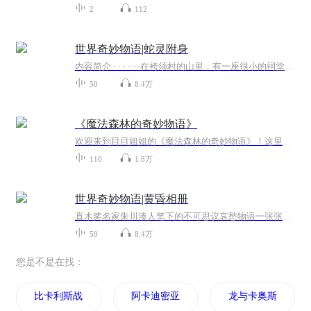
2
112
世界奇妙物语|蛇灵附身
内容简介 · · · · · ·在袴须村的山里，有一座很小的祠堂，那里面供奉着“一遍老爷”。传说一遍老爷神通广大，能实现人的一切愿望。但是，向他许愿的机会，每个人都只有一次，所以，你可千万要想好了……在每个人心底的深处，都藏着些不能说出口的愿...
50
8.4万
《魔法森林的奇妙物语》
欢迎来到目目姐姐的《魔法森林的奇妙物语》！这里有会说话的动物、神秘的魔法森林和奇妙的冒险旅程。每个故事都藏着生活的智慧，比如勇敢面对困难、学会分享和关爱他人。用声音带你进入奇幻世界，让宝贝在故事中收获成长，学会做更好的自己！快来和我们一...
110
1.8万
世界奇妙物语|黄昏相册
直木奖名家朱川湊人笔下的不可思议哀愁物语一张张泛黄照片，牵出日本昭和年代的回忆六篇充满异想的故事，六段悲欢交集的人生无法割舍、用尽谎言去保护的家人因目睹UFO而从此背道而驰的幼 时好友能拍出“灵异”照片的忧伤黄昏相机……那些被丢弃的照片，如...
50
8.4万
您是不是在找：
比卡利斯战记
阿卡迪密亚
龙与卡奥斯