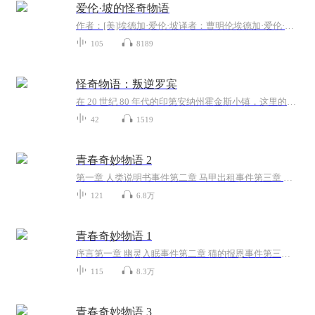
爱伦·坡的怪奇物语
作者：[美]埃德加·爱伦·坡译者：曹明伦埃德加·爱伦·坡|Edgar Allan Poe|文学天才，著名诗人，同时也是推理、科幻、惊悚小说大师，是真正的文学全才。正是站在他的肩膀上，流行文学才得以发展成今天的样子。目前，世界上最重要的悬疑小说奖项之一“爱伦...
105
8189
怪奇物语：叛逆罗宾
在 20 世纪 80 年代的印第安纳州霍金斯小镇，这里的平静之下藏着无形的枷锁 —— conformity（循规蹈矩）是生存法则，与众不同则意味着被吞噬。霍金斯高中的高二学生罗宾・巴克利，便是这个 “怪物小镇” 里格格不入的存在。她厌恶小镇的平庸乏味，反感同...
42
1519
青春奇妙物语 2
第一章 人类说明书事件第二章 马甲出租事件第三章 打工死神事件第四章 记忆玩家事件第五章 封印相机事件第六章 报应抽奖事件第七章 宅男吸血事件第八章 梦境彩排事件第九章 非常交易事件第十章 外星驾照事件第十一章 缘分牵线事件第十二章 童话联盟事件后记
121
6.8万
青春奇妙物语 1
序言第一章 幽灵入眠事件第二章 猫的报恩事件第三章 假币诅咒事件...
115
8.3万
青春奇妙物语 3