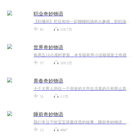
职业奇妙物语
【职播间】栏目和你一起聊聊职场热点趣闻，听职场大咖分享职场经验 【浮生记】栏目带你搜罗世间好玩的职业和兴趣，一起打开新的世界大门。节目每周三晚更新，周四更新至公众号zhiyeqimiaowuyu（职业奇妙物语小写拼音名）欢迎加微信 venaqu1004 “入职 ”我...
81
116.7万
世界奇妙物语
每周五18点准时更新，本专辑有声小说根据富士电视台制作的系列电视剧及电影《世界奇妙物语》改编而成。
57
329.5万
青春奇妙物语
十个大男人同住一个宿舍的大学生活真的只有那么简简单单吗？真的没有那些超出科学理解的奇妙物语吗？真的，真的没有，吸引你点进来的地方吗？【持续更新中，虽然主播懒癌晚期】
31
1.1万
睡前奇妙物语
我们专注于给宝宝讲最优质的故事，睡前奇妙物语，带宝贝进入一个奇妙的世界，哄宝宝们快快入睡。
12
4967