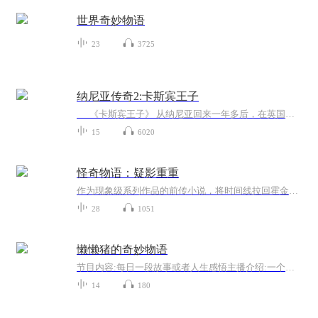
世界奇妙物语
23
3725
纳尼亚传奇2:卡斯宾王子
《卡斯宾王子》 从纳尼亚回来一年多后，在英国乡间的火车站，彼得、苏珊、埃德蒙和露西搭火车前往各自学校。突然一股神奇的力量把他们抽离，发现已经置身于一千年后的纳尼亚！ 当时纳尼亚已被入侵的提尔玛人占领数百年，经过高压和洗脑，矮人、精灵、能言兽……都逐渐绝迹，古纳尼亚历史已被淡忘。纳尼亚此时的国王米拉兹弑兄篡位，侄子卡斯宾王子一直被蒙在鼓里。得知真相后，卡斯宾立即逃走，并吹响了苏珊当年的神奇号角，将四位国王从伦敦召回纳尼亚，召集大军，准备推翻米拉兹的统治。经...
15
6020
怪奇物语：疑影重重
作为现象级系列作品的前传小说，将时间线拉回霍金斯国家实验室的秘密初创时期，揭开了超能力实验背后尘封的阴谋与人性挣扎。故事始于马丁・布伦纳博士的到来。他驾驶着黑色轿车驶入印第安纳州的偏僻公路，带着年仅五岁、拥有幻觉操控能力的小女孩卡莉（代...
28
1051
懒懒猪的奇妙物语
节目内容:每日一段故事或者人生感悟主播介绍:一个理性与感性的矛盾体。适合人群:18+你将收获:一段快乐的时光。
14
180