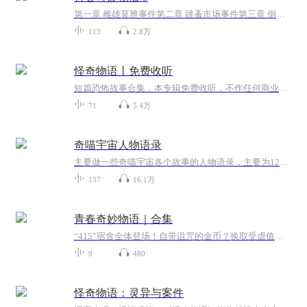
第一章 雌雄莫辨事件第二章 跳蚤市场事件第三章 倒影猜拳事件第四章 脱胎换骨事件第五章 运气盗窃事件第六章 房屋暴动事件第七章 怪盗杀手事件第八章 推销人生事件第九章 西游外传事件第十章 人情账单事件第十一章 逆转昔日事件第十二章 海市蜃楼事件后...
113
2.8万
怪奇物语丨免费收听
短篇恐怖故事合集，本专辑免费收听，不作任何商业用途，欢迎收听！演播：DJ文博。
71
5.4万
奇喵宇宙人物语录
主要做一些奇喵宇宙各个故事的人物语录，主要为12星座系列，或者一些热门的故事，有时会更一些官方出的漫画，比如时空执事
137
16.1万
青春奇妙物语｜合集
“415”宿舍全体登场！自带诅咒的金币？换取受虐值的手机？去打工成为代理死神？被汪星人咬一口变成吸血鬼等等。你见过这么离谱的大学生活吗？在那里，游戏中毒的晚年死宅，不当明星可惜的口音花美男，爱好烧水的老实青年人……十个臭男人爆笑上演离谱的青...
9
480
怪奇物语：灵异与案件