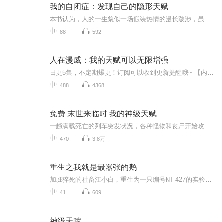
我的自闭症：发现自己的隐形天赋
本书认为，人的一生貌似一场假装热情的漫长跋涉，虽然现在的生活很艰难，但也应该努力真实地生活。作者希望每一个自闭症患者都能感受到巨大的解脱，通过认清自己和摘下面具，向世界展示真实的、内心残疾的自己，建立属于自己的人际关系、发现自己的独特价...
88
592
人在漫威：我的天赋可以无限增强
日更5集，不定期爆更！订阅可以收到更新提醒哦~ 【内容简介】 在一个神秘的魔法圣地卡玛泰姬，平凡少年王秧意外被传送至此。初到此地，他便展现出惊人的魔法天赋，仅一天时间便能凝聚出强大的魔法盾牌，令所有人大吃一惊。在资深大师卡米达尔的指导下，王...
488
4368
免费 末世来临时 我的神级天赋
一趟满载死亡的列车突发状况，各种怪物和丧尸开始攻击旅客，撕咬人类，断肢断躯鲜血满地大量的死亡，活着的人也失去了理性开始互相残害。如何猎杀丧尸，18岁的高中生林凡手无寸铁，但神级天赋让他挺身而出。。。。
470
3.8万
重生之我就是最嚣张的鹅
加班猝死的社畜江小白，重生为一只编号NT-427的实验室大鹅，却意外觉醒“下蛋异能”——酸液蛋、石头蛋、辣椒炸弹，甚至能孵出核弹？！为了对抗企图控制全球的邪恶组织天启生物，他率领一群变异动物兄弟，展开一场又燃又沙雕的农场大作战！核心看点：爆笑...
41
609
神级天赋