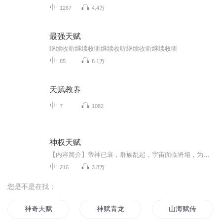
1267
4.4万
最强天赋
继续收听继续收听继续收听继续收听继续收听
85
8.1万
天赋教养
7
1082
神权天赋
【内容简介】帝神已衰，群族乱起，宇宙面临坍塌，为拯宇宙，帝子降临！ “你就一乌鸦嘴，啥不好的事，从你嘴里说出来，就会应验！” “邪神真的不是盖的，这都第多少把了！还是你赢，你能给弟兄们留个活路不？” “幸运神，来，这次彩票号码是多少？随便报...
216
3.8万
您是不是在找：
神奇天赋
神赋青龙
山海赋传