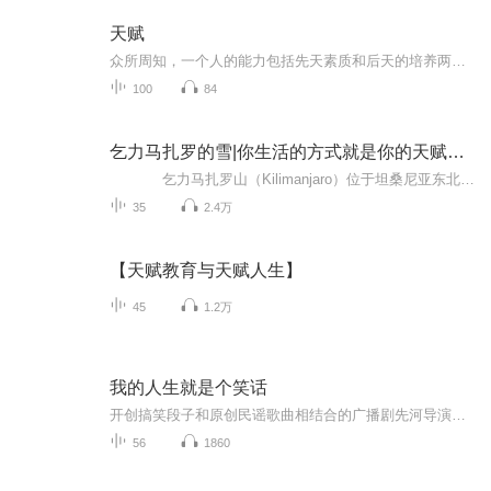
天赋
众所周知，一个人的能力包括先天素质和后天的培养两种。先天素质很多都是与身俱来的，而后天素质如各种知识，技能和思维方式是可以通过后天的学习培养的。如果这个人具有的成长潜力和可能性已经在他的人生中表现化了的话，那么他就具备了该方面的天赋器量”。
100
84
乞力马扎罗的雪|你生活的方式就是你的天赋所在
乞力马扎罗山（Kilimanjaro）位于坦桑尼亚东北部及东非大裂谷以南约160公里，奈洛比以南约225公里，赤道与南纬3°之间，是坦桑尼亚和肯尼亚的分水岭，非洲最高的山脉，也是同时是火山和雪山。该山的主体沿东西向延伸将近80公里，主要由...
35
2.4万
【天赋教育与天赋人生】
45
1.2万
我的人生就是个笑话
开创搞笑段子和原创民谣歌曲相结合的广播剧先河导演：三两三编剧：三两三剪辑：三两三音乐：三两三作词：三两三美工：三两三
56
1860