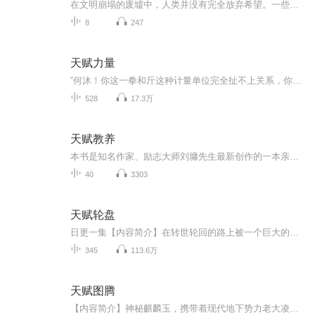
在文明崩塌的废墟中，人类并没有完全放弃希望。一些科学家和幸存者聚集在一起，试图寻找拯救人类的办法。经过多年的研究，他们发现了一个神秘的方块世界。这个世界拥有丰富的资源和独特的生态系统，或许可以成为人类新的家园。于是，全球联合系统应运而生...
8
247
天赋力量
“何沐！你这一拳和斤这种计量单位完全扯不上关系，你为何要叫它十斤之拳？”“哦，是这样的，这一拳出去，我当场瘦了十斤，所以叫它十斤之拳。” 电子音更新快电子音更新快电子音更新快电子音更新快电子音更新快电子音更新快电子音更新快电子音更新快电子音更新快电子音更新快电子音更新快电子音更新快电子音更新快电子音更新快电子音更新快电子音更新快电子音更新快电子音更新快电子音更新快电子音更新快电子音更新快电子音更新快电子音更新快电子音更新快电子音更新快电子音更新快电子音更新快电子音更新...
528
17.3万
天赋教养
本书是知名作家、励志大师刘墉先生最新创作的一本亲子教育书。在本书中，刘墉先生现身说法，以一双优秀儿女考入世界名校的成长经历为蓝本，细说朝夕相伴言传身教的心得，用深入浅出的40堂亲子课，化解0--12岁孩子家长的教育困惑。
40
3303
天赋轮盘
日更一集【内容简介】在转世轮回的路上被一个巨大的轮盘砸中，周浩来到了另一个世界，会有什么样的故事等着他呢？请期待！【作者/主播简介】作者：断剑沉心，网络小说作家。主播：哲睿，播音员主持人，用声音让你体会故事，感受主角的光环。【购买须知】1...
345
113.6万
天赋图腾
【内容简介】神秘麒麟玉，携带着现代地下势力老大凌青的灵魂来到了这个崇尚至高武力的崇武大陆。这一世，他名为凌青衍。崇武大陆，恒古至今，流传着一句话：天赋图腾者，天地的宠儿。【作者/主播简介】作者：有时有点邪，网络小说作家。主播：春儿【购买须...