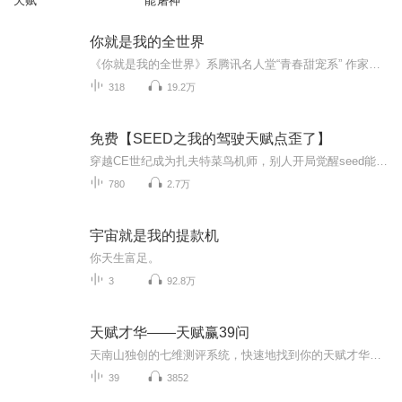
天赋
能屠神
你就是我的全世界
《你就是我的全世界》系腾讯名人堂“青春甜宠系” 作家忘记呼吸的猫 口碑之作，总点击逾亿，甜蜜爆棚！！！对这个世界来说，你可能只是一个人，但对我来说，你就是我的全世界。那年他四岁，她两岁，她口齿不清地跟在他身后叫：“老公……老公……”他奶声奶气地问：“你知道老公是用来干嘛的么？”“用来亲的！”说着他直接将他扑倒。那年他十四岁，她十二岁，她已经知道老公是什么意思，不敢再乱叫，他却将她抵在墙上，邪魅地笑着：“最近怎么不叫我老公了？”说着唇瓣朝她而去。那年他二十四岁，她二十二岁，他将她压在身下，深深地吻住，声音蛊惑的轻叹，“想要吗？…叫我老公…”喜欢此书的听友，请关注、订阅、评论、分享，你们的支持是主播前进的动力哟，谢谢大家！！
318
19.2万
免费【SEED之我的驾驶天赋点歪了】
穿越CE世纪成为扎夫特菜鸟机师，别人开局觉醒seed能力，我却只会用MS跳机械舞？ 当基拉在战场开无双，阿斯兰玩深情，真飞鸟搞自闭时—— 身为全队战绩垫底的'吉祥物'，我的强袭短剑竟被敌人当成扫地机器人！ 直到某天，系统终于加载了...最弱鸡的...
780
2.7万
宇宙就是我的提款机
你天生富足。
3
92.8万
天赋才华——天赋赢39问
天南山独创的七维测评系统，快速地找到你的天赋才华，找准人生努力方向，用合适的方式方法，因材施教，因材而用，提高人生价值。成功方程式：发现——选择——努力——成功。全方位地找到你的人生剧本，即人生说明书， 做人生发展规划！鹤鸣通华简介人生规...
39
3852