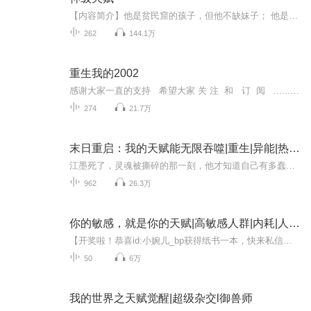
【内容简介】他是贫民窟的孩子，但他不缺妹子； 他是功夫高手，他是杨氏太极传人，他是杀手之王的弟子…… “由于您接受了终极任务——【诸神的回归】，获得唯一终极技能——【诸神的祝福】。” 技能效果：使用技能之后，在五秒内幸运值增加10000点。每使...
262
144.1万
重生我的2002
感谢大家一直的支持 希望大家 关 注 和 订 阅 ............【重生我的2002】（每晚10-11点更新 本书免费）章节待定 ，每天最少1更，时间多的话就多更些。本书是我的第四本书，本书已完本了。交流群 还是 用 这个QQ交流群 953624767重生我的2002作者：掌鱼 逆流重启，青春飞扬岁峥嵘。第一炸，一鸣惊人高考震，顶尖学府踏进门。第二炸，再年赚了半个亿，剁手难挡买买买。第三炸，落雪纷飞隐衷情，但羡鸳鸯不羡仙。第四炸，第五炸，第六炸...；且看李孟如何顺时势，乘风破浪！重铸今生，潇洒少年行！！--------（卷纲·简语）一·路起松城：春雷响，万物生；朝天阙，渐起行！二·两树生花：孰伤歉，雪幡情；握先机，掌树双！三·乘缘破空：缘生起，空入灭；乘风动，破有浪！四·双鱼浅底：积小流，汇江海；雪情隐，眷属成！五·业情东升：业蒸上，情厚浓；圆满月，隐有缺！六·眷青西憾：青春眷，语憾别；叹回首，梦牵萦！七·鱼跃龙腾：少年行，意渐远；骥伏枥，志千里！八·振翅扶摇：天振翅，扶升摇；阙通天，齐九霄！九·天鸿海阔：海凭跃，天任舞；春沐晖，照吾今！
274
21.7万
末日重启：我的天赋能无限吞噬|重生|异能|热血|末世危机|科幻
江墨死了，灵魂被撕碎的那一刻，他才知道自己有多蠢！重生回到末世前一天，他发誓这一世绝不重蹈覆辙。神秘声音警告他别让神仙知晓他是转世之人，而他正躺在医院，脑袋缠着纱布。想起被牛炎陷害、与傅雪分手的屈辱，他冷笑一声：这一世，我要你们血债血偿...
962
26.3万
你的敏感，就是你的天赋|高敏感人群|内耗|人际关系
【开奖啦！恭喜id:小婉儿_bp获得纸书一本，快来私信猫猫领取奖品吧！】即日起截至12月8日，订阅+收听+评论专辑，我们将根据用户收听时长+评论走心程度，在“专辑评价区”随机抽取1位真爱粉送出《你的敏感，就是你的天赋》纸书1本！快来评论区留下您的收听...
50
6万
我的世界之天赋觉醒|超级杂交l御兽师