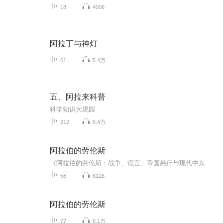
18
4006
阿拉丁与神灯
61
5.4万
五、阿拉来科普
科学知识大观园
212
5.4万
阿拉伯的劳伦斯
《阿拉伯的劳伦斯：战争、谎言、帝国愚行与现代中东的形成》是美国安德森创作的传记。 该书已经被翻译成多国语言文本在世界范围内进行传播，西方多家主流媒体如《纽约时报》《基督教科学蔑言报》《泰晤士报》等都进行了深度报道并刊发书评。
58
8128
阿拉伯的劳伦斯
77
6.1万