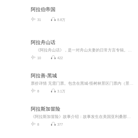
阿拉伯帝国
31
8.8万
阿拉舟山话
《阿拉舟山话》，是一对舟山夫妻的日常方言专辑。没有华丽台词，不搞复杂剧本，只用最地道、最本土的舟山闲话，记录柴米油盐里的家长里短、说说笑笑。从早上出门、买菜做饭，到屋里聊天、日常拌嘴，全是普通人最真实的生活场景。 每一段...
10
422
阿拉善-黑城
票价详情 无需门票。包含在黑城-怪树林景区门票内（景区门票120元，大巴车30元（目前只在国庆节期间提供） 适宜 四季皆宜 电话 0483-6525815 简介 游客朋友，这里就是融西夏文化和元代文化为一体的神秘的黑城。特别提醒您的是：景区内的陶瓷片、瓦当等古遗...
8
3.1万
阿拉斯加冒险
《阿拉斯加冒险》故事介绍：故事发生在美国亚利桑那州的凤凰城。16岁的凯伦·帕克是一个热爱动物、梦想成为兽医的高中女生。她每个周六都在当地的动物收容所担任志愿者。她的哥哥，17岁的贾斯汀·帕克，是学校篮球队的明星队员，同时也是校刊记者团的成员...
8
377