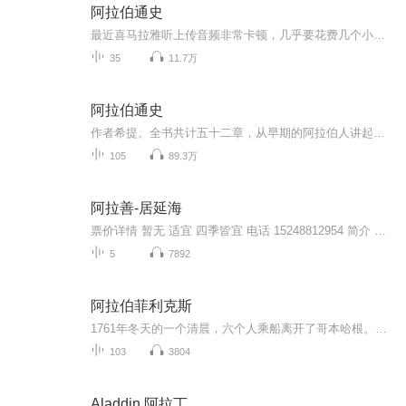
阿拉伯通史
最近喜马拉雅听上传音频非常卡顿，几乎要花费几个小时。实在是打击读书的兴趣！投诉数次无果，不知道这个平台现在究竟发生了什么？希望赶快改进！！！
35
11.7万
阿拉伯通史
作者希提。全书共计五十二章，从早期的阿拉伯人讲起，叙述了伊斯兰教的兴起，阿拉伯国家的诞、兴衰。这部书的史料丰富，脉络清楚，文笔生动，是了解阿拉伯历史的佳品。
105
89.3万
阿拉善-居延海
票价详情 暂无 适宜 四季皆宜 电话 15248812954 简介 游客朋友，居延海又称“苏泊淖尔”，为古弱水归宿地，也是额济纳土尔扈特部落繁衍发展的摇篮。居延海有着许多动人的传说和辉煌的历史：骠骑将军霍去病和“飞将军”李广曾在此饮马，马可波罗赞誉这里的...
5
7892
阿拉伯菲利克斯
1761年冬天的一个清晨，六个人乘船离开了哥本哈根。一个植物学家，一个语言学家，一个天文学家，一个医生，一个艺术家，还有为他们提供服务的侍仆，组成了从一开始就不喜欢更不彼此信任的小团体。他们属于那个既是启蒙也伴随殖民的时代，属于这期间涌现的...
103
3804
Aladdin 阿拉丁