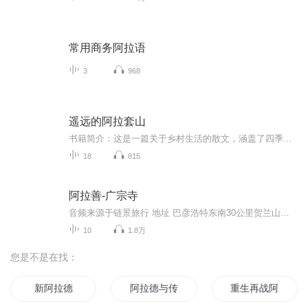
常用商务阿拉语
3
968
遥远的阿拉套山
书籍简介：这是一篇关于乡村生活的散文，涵盖了四季乡村的自然风光、农事活动及人们的生活状态。从春天的田园初醒，到夏日的忙碌与宁静，从秋天的收获到冬日的回忆，展现了乡村的变迁和作者对乡村生活的眷恋，包括田野劳作、磨坊记忆、乡野趣事、不同季节...
18
815
阿拉善-广宗寺
音频来源于链景旅行 地址 巴彦浩特东南30公里贺兰山南寺旅游区 票价描述 旺季（5月-10月）80元，淡季（11月-次年4月）40元。 开放时间 8:00-17:00 乘车信息 1. 目前景区没有公共交通到达，游客可以在阿拉啥左旗巴彦呼特镇包车前往，全程耗时约30-40分钟，...
10
1.8万
您是不是在找：
新阿拉德
阿拉德与传说
重生再战阿拉德