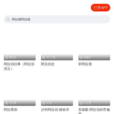
打开APP
阿拉德阿拉德
90万
57.7万
6363
阿拉伯往事（阿拉伯
阿拉伯史
听阿拉善
演义）
1159
174
1.2万
阿拉斯加
沙特阿拉伯-德钦寺
安德森/阿拉伯的劳倫