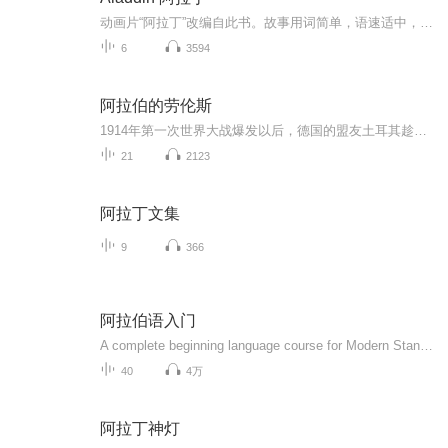
动画片“阿拉丁”改编自此书。故事用词简单，语速适中，适合初学者。
6
3594
阿拉伯的劳伦斯
1914年第一次世界大战爆发以后，德国的盟友土耳其趁机侵入阿拉伯半岛，而该地区的各个部族处于一盘散沙的状态，无力抵抗土耳其侵略军。英国军方派了“阿拉伯通”陆军情报军官劳伦斯到那里进行活动。英国在阿拉伯半岛的意图是给阿拉伯人有限的枪支弹药，使...
21
2123
阿拉丁文集
9
366
阿拉伯语入门
A complete beginning language course for Modern Standard Arabic!This is an ideal introductory textbook–quickly teaching you everything you need to get started learning this beautiful and popular language. Spoken by over 400 million peop...
40
4万
阿拉丁神灯