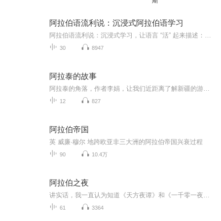
斯
阿拉伯语流利说：沉浸式阿拉伯语学习
阿拉伯语流利说：沉浸式学习，让语言 “活” 起来描述：依托 AI 智能纠音、阿拉伯语母语者对话视频与社区互动，打造沉浸式学习环境，告别 “哑巴外语”，实现自信开口表达。
30
8947
阿拉泰的故事
阿拉泰的角落，作者李娟，让我们近距离了解新疆的游牧族人的，自然淳朴的原生态的生活。
12
827
阿拉伯帝国
英 威廉·穆尔 地跨欧亚非三大洲的阿拉伯帝国兴衰过程
90
10.4万
阿拉伯之夜
讲实话，我一直认为知道《天方夜谭》和《一千零一夜》是一本书的人就算是文化人了，没想到，还有一个名字叫《阿拉伯之夜》……这个原著的内容真是不老正经的，这是删除了很多精彩内容才敢讲出来的哈，而且感觉就算是改动了一些内容，还是不太适合小孩子听...
61
3364