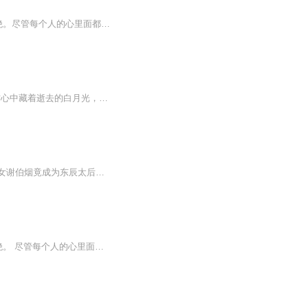
“孤最后说一遍，退！”满带着冷酷和威严的声音在这深深宫墙之内响起，仿佛透着彻骨的决绝。尽管每个人的心里面都有些千般不愿，可是终究，他们服从了命令。十万大军，尽数退出。当皇宫的大门再次被重重关上之时，顾无景只身站在数百御林军面前，却始终，...
双生妹妹婚前受辱身亡，她褪去戎装，替妹出嫁成为一国之后。福利领取，V：shiql_77暴君心中藏着逝去的白月光，后宫妃嫔多是替身，唯独专宠一人。她与白月光毫无相似之处，人人都料定她必遭厌弃、迟早被废。婚后第二年，帝后决裂 —— 并非皇后被废，而是皇...
免费多播古代言情虐情剧，日更两集，感谢关注订阅哦！作品简介：造化弄人，一代名门贵女谢伯烟竟成为东辰太后，而等待她的却是四面楚歌。家族利益、恩怨情仇、权势威望、她将何去何从？
“孤最后说一遍，退！”满带着冷酷和威严的声音在这深深宫墙之内响起，仿佛透着彻骨的决绝。 尽管每个人的心里面都有些千般不愿，可是终究，他们服从了命令。十万大军，尽数退出。 当皇宫的大门再次被重重关上之时，顾无景只身站在数百御林军面前，却始终...