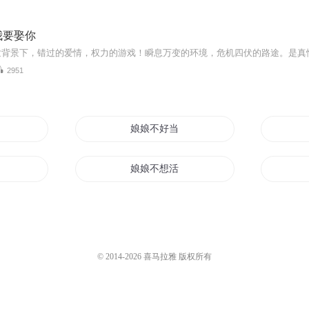
我要娶你
2951
娘娘不好当
嫁去
娘娘不想活
替嫁娘子很威武
又重生了
王妃娘娘至尊天下
© 2014-
2026
喜马拉雅 版权所有
花姑娘嫁到