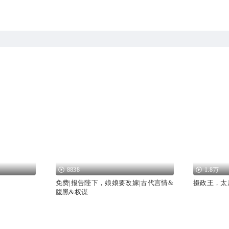
8838
1.8万
免费|报告陛下，娘娘要改嫁|古代言情&
摄政王，太
腹黑&权谋