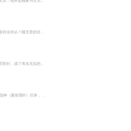
她本是谢氏贵女，却为了保全家族利益放弃感情进宫成为妃子，之后阴差阳错成为了东辰的太后；他本是顾家与世无争的小侯爷，却为了向爱人证明自己，杀出一条血路，一跃成为东辰的摄政王；一边是家族使命，一边是年少情深，他们将如何选择？
那个曾经给她许下一世承诺的男人，确在她进宫后，一切都变了！一段无法自拔的感情，她该何去何从？顾无景的目光牢牢的锁在谢泊烟的脸上，嘴角，带上了淡淡的苦笑，“阿烟，孤做不到！” 一开始，参与朝政，成为手揽大权的摄政王是因为她。 再后来，不顾骂...
他们本是青梅竹马，两小无猜。奈何造化弄人，为了保全家族利益，她不得不遵从安排，入宫听封，成了有名无实的太后娘娘。而他，背负杀母血仇，一路披荆斩棘，一跃成为皇帝都忌惮摄政王。身份的悬殊，立场的对立。这对昔日的恋人又该何去何从？
稳定日更5集，不定期爆更，AI主播良心又迷人，订阅追更不迷路！ 【内容简介】 天晋战神（夏侯瑾轩）归来，偶遇杀手皇后（宁为璇），幼年时一面倾心，再见时一眼倾情，在他的强烈攻势下，他成功的挑起了她的好奇心。 红墙之内的地下恋情该何去何...