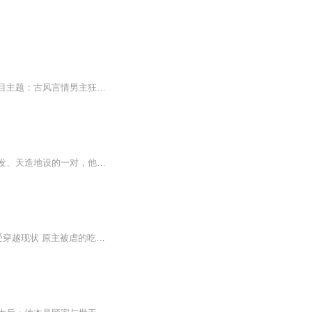
是喜是悲仅是一念之差。权势情仇是执着还是放下那个冥冥之中的答案，用一生去寻找。节目主题：古风言情男主狂傲不羁但太虐，情到深处心在颤抖。主播介绍:迎新方好喜马A+优质主播声音舒缓/酸菜豆腐优质男频cv/冰心血液声音好听酥骨
内容简介：背弃爱情谋求权贵，如愿以偿后却陷入两难境地，何去何从？豆蔻年华、英姿勃发、天造地设的一对，他们之间却有着怎样的爱恨纠葛？CAST：嘻黛：旁白/谢泊烟等青年阿柒：风晟等司徒知远：顾无景/林大夫STAFF：作者：江灵后期：嘻黛画本：嘻黛特别鸣...
被陛下厌气了两年的纳兰才人重新获宠了 后宫佳丽的瓷器整整碎了一整天 纳兰徽音安然接受穿越现状 原主被虐的吃不饱，穿不暖 可是她穿越而来 性格活泼不做作 偶尔神经大条 偏偏皇帝就喜欢她(不定时更新呦！)