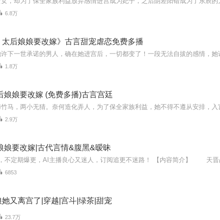
6.8万
，太后娘娘要改嫁》古言甜宠虐恋免费多播
1.8万
后娘娘要改嫁 (免费多播)古言宫廷
2.9万
娘娘要改嫁|古代言情&腹黑&暧昧
6853
她又离宫了|穿越|宫斗|绿茶|甜宠
23.7万