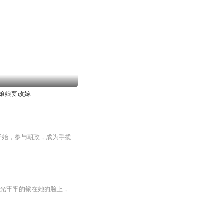
娘娘要改嫁
顾无景的目光牢牢的锁在谢泊烟的脸上，嘴角，带上了淡淡的苦笑，“阿烟，孤做不到！”一开始，参与朝政，成为手揽大权的摄政王是因为她。再后来，不顾骂名，起兵叛乱，也只是想要证明给她看，他会赢得东辰的天下。而现在，他才发觉，在自己心里面，不管是...
为了家族荣耀进宫为妃，皇帝驾崩前封她为后，而他却因此成为权倾朝野的摄政王。 他的目光牢牢的锁在她的脸上，嘴角，带上了淡淡的苦笑，“阿烟，孤做不到！”一开始，参与朝政，成为手揽大权的摄政王是因为她。再后来，不顾骂名，起兵叛乱，也只是想要证明...