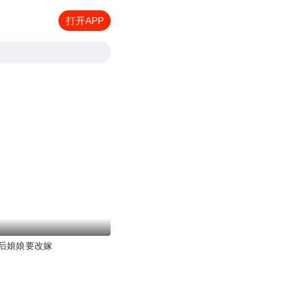
打开APP
后娘娘要改嫁