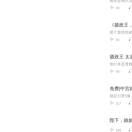
49
《摄政王
50
摄政王 太
49
免费|中宫
217
陛下，娘娘
265