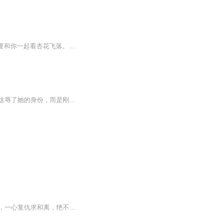
谢泊烟：“顾无景，你就是个傻子，天底下最大的傻子。”“我说，今后的每一个春日，我都想要和你一起看杏花飞落。顾无景，你说过，若是古树不灵，还有你，你一定会替我实现的，你不可以食言，绝对不可以食言！”顾无景：“阿烟，对不起，这辈子，孤要食言...
谢泊烟接过顾无景命人送来的侍女衣裙的时候，指尖都有些忍不住的颤抖。倒不是因为觉得这辱了她的身份，而是刚才，顾无景那样冰冷的眼神和语气，让她的心中忍不住阵阵刺痛。换上衣服，谢泊烟随意的挽了一个发髻。看着铜镜中的自己，谢泊烟很清楚，碧玉石在...
内容简介长歌县主宋昭歌前世错付渣男，惨遭家破人亡。重生后她锋芒尽露，手撕渣男恶婆，一心复仇求和离，绝不恋爱脑。现代精英韩末魂穿成落魄皇子，凭谋略夺嫡登基，腹黑狠绝，却独独痴迷清醒飒爽的宋昭歌。一纸婚约，她日日闹和离，他次次强挽留。两人强...