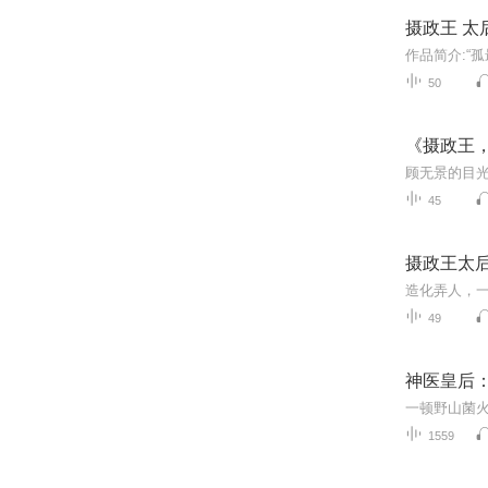
摄政王 太
50
《摄政王
45
摄政王太后
49
神医皇后
1559