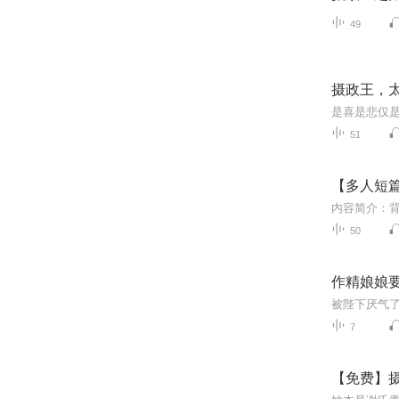
49
摄政王，
51
【多人短
50
作精娘娘
7
【免费】摄