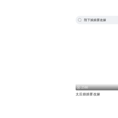
陛下娘娘要改嫁
2580
太后娘娘要改嫁