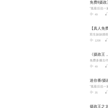
免费‖摄政
49
【真人免费
1208
《摄政王
49
迷你番/摄
35
摄政王之太