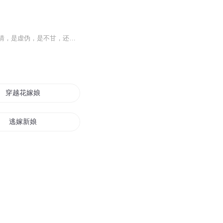
在皇权和乱世背景下，错过的爱情，权力的游戏！瞬息万变的环境，危机四伏的路途。是真情，是虚伪，是不甘，还是骗局？尔虞我诈加上复仇的火焰，摄政王自私而蛮横不讲理的爱，最终能抱得美人归吗？一段凄美的爱情故事等你倾听！
穿越花嫁娘
逃嫁新娘
穿越之娘娘要上天
后娘嫁到
重生之七世嫁娘