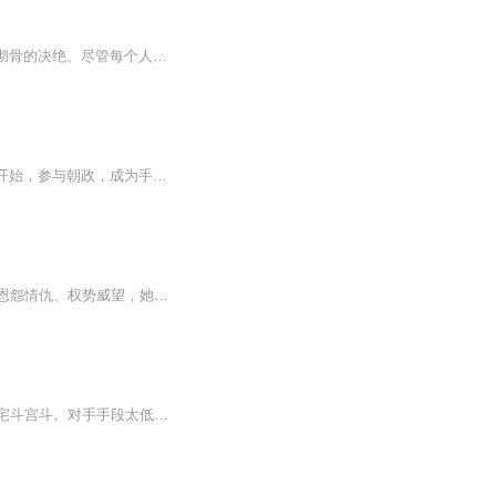
作品简介:“孤最后说一遍，退！”满带着冷酷和威严的声音在这深深宫墙之内响起，仿佛透着彻骨的决绝。尽管每个人的心里面都有些千般不愿，可是终究，他们服从了命令。十万大军，尽数退出。当皇宫的大门再次被重重关上之时，顾无景只身站在数百御林军面前，...
顾无景的目光牢牢的锁在谢泊烟的脸上，嘴角，带上了淡淡的苦笑，“阿烟，孤做不到！” 一开始，参与朝政，成为手揽大权的摄政王是因为她。再后来，不顾骂名，起兵叛乱，也只是想要证明给她看，他会赢得东辰的天下。而现在，他才发觉，在自己心里面，不管...
造化弄人，一代名门贵女谢泊烟竟成为东辰太后，而等待她的，确是四面楚歌。家族利益、恩怨情仇、权势威望，她将何去何从？本剧为精品免费多播剧，后续还会继续为大家录制免费小说剧，喜欢请关注我哦，也欢迎大家留言、评论，虚心改进，只为奉献更满意的作品。作者：江灵录制主播介绍：泡椒羊羊（全部女声角色）曾为众多工作室录制多本有声小说剧，点击量近百万。 刻梦（除风晟全部男角色） 声音可塑性强，声线多变，曾多次录制有声小说。特别感谢：人到中年的李皮（饰演风晟一角），《声临其境》第二季...
一顿野山菌火锅，沐云清成了异时空的王府小姐，父母早亡哥哥失踪奶奶中风，她被迫开始宅斗宫斗。对手手段太低级，她斗得很无聊，一日终于受不了，跑到蜈蚣山决定占山为王，劫富济贫，逍遥快活。可谁知第一次吃大户，竟是被燕王李怀瑾给缠上了。山顶上，沐...