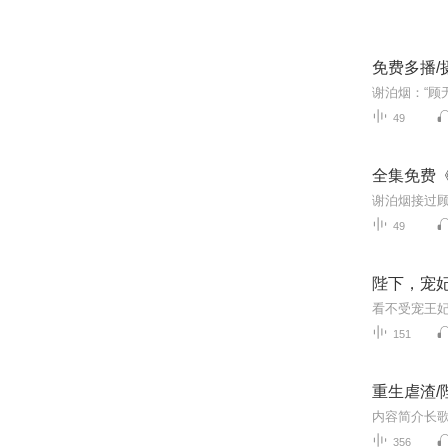
免费多播/
49
全集免费
49
陛下，宠
看不受宠王
151
重生虐渣/
356