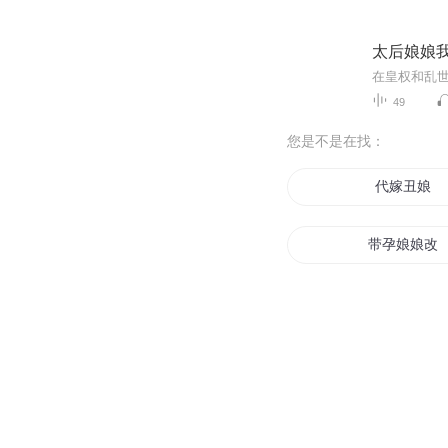
太后娘娘
49
您是不是在找：
代嫁丑娘
带孕娘娘改
替嫁新娘
娘娘她又又
娘娘嫁到