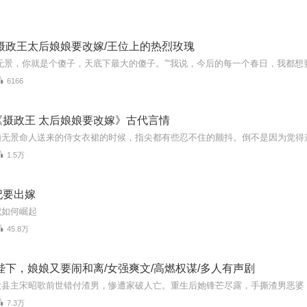
摄政王太后娘娘要改嫁/王位上的热烈玫瑰
6166
《摄政王 太后娘娘要改嫁》古代言情
1.5万
妃要出嫁
妃如何崛起
45.8万
陛下，娘娘又要闹和离/女强爽文/高燃权谋/多人有声剧
7.3万