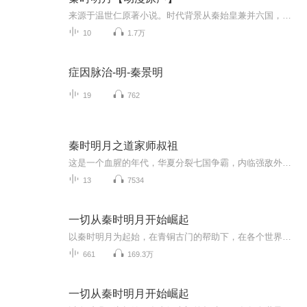
来源于温世仁原著小说。时代背景从秦始皇兼并六国，建立中国首个帝国开始，到咸阳被楚军攻陷结束，时间跨度30年(包括回忆)，讲述一个体内流淌英雄之血的少年——荆天明，最终成长为盖世英雄，凭一己之力改变历史进程的热血励志故事。剧情并非采用一部一个...
10
1.7万
症因脉治-明-秦景明
19
762
秦时明月之道家师叔祖
这是一个血腥的年代，华夏分裂七国争霸，内临强敌外有匈奴，征伐不断。这是一个辉煌的年代，诸子百家争鸣，道儒法墨等个流派为文明开启了新的篇章。这一年，十三岁的嬴政扬起稚嫩的脸庞，登上了秦国的王座。这一年，一名面容冷峻的少年被鬼谷子领进了山门...
13
7534
一切从秦时明月开始崛起
以秦时明月为起始，在青铜古门的帮助下，在各个世界成长，达到永恒。
661
169.3万
一切从秦时明月开始崛起