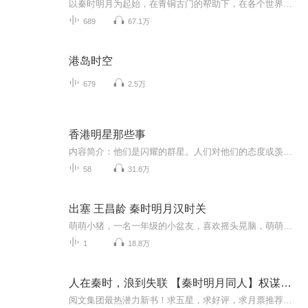
以秦时明月为起始，在青铜古门的帮助下，在各个世界成长，达到永恒。PS；会写国漫有秦时明月、纳米核心、斗罗、斗破、狐妖小红娘、星辰变、超兽武装、星游记、超神学院等等.....。
689
67.1万
港岛时空
679
2.5万
香港明星那些事
内容简介：他们是闪耀的群星。人们对他们的态度或羡艳或狂热，更有些许好奇。每个人都是一段传奇。明星，更是如此吧！本专辑所讲述的，是他们的故事。他们的成长，他们的生活，他们的星途。真实的他们。
58
31.8万
出塞 王昌龄 秦时明月汉时关
萌萌小猪，一名一年级的小盆友，喜欢摇头晃脑，萌萌哒天天背诵古诗给你听。 快来听听，我背的古诗是不是很有味道滴哦？？？ 喜欢萌萌小猪背诗给你听的大朋友、小朋友们，来给小猪点赞吧！！！ 萌萌小猪好期待大家的鼓励哦！ 订阅！点赞！go 妈妈说：腹有诗书气自华 萌萌小猪说：小荷才露尖尖角
1
18.8万
人在秦时，浪到失联 【秦时明月同人】权谋多女主
阅文集团最热潜力新书！求五星，求好评，求月票推荐！7.22-8.21新书上架首月好评有礼啦！活动详情请看下方海报↓内容简介 穿越时空,重生战国。谁能想到,张机这个少年竟与名动一时的武信君张仪有着血脉相连?他能看到幽灵,得到已故墨家钜子鲁勾践的真传,潜心...