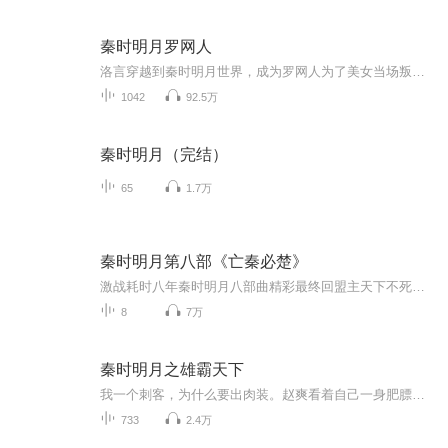
秦时明月罗网人
洛言穿越到秦时明月世界，成为罗网人为了美女当场叛出罗网。辅助贏政，横扫天下，一统六国，狂收各路美女。这个战乱纷飞的世界。无数人在生死存亡中挣扎。有的人为了权利，有的人为了生存，有的人为了天下。。。。。。。在那个下雨天。洛言就这么冒冒失失...
1042
92.5万
秦时明月（完结）
65
1.7万
秦时明月第八部《亡秦必楚》
激战耗时八年秦时明月八部曲精彩最终回盟主天下不死药英雄的决断！高月的生死相随辛雁雁的柔情似水荆天明究竟情归何处？始皇之死，亡秦必楚？秦王、项羽、荆天明，三强鼎立，请看今日之域中，竟是谁家之天下！御赐的五色令牌，使荆天明大秦二皇子的身份曝光。圣域里，荆天明与始皇“父子相会”，秦王目若豺狼，气势勃发：“仙药行将修成正果，届时我将不再是人间始皇，我将成为天上的王！而你，天明，鬼谷谷主、武林盟主，当然就是你！”难道这鬼谷、这仙山、这一切的一切，是一场精心策划的局？随着长生不老药炼成，...
8
7万
秦时明月之雄霸天下
我一个刺客，为什么要出肉装。赵爽看着自己一身肥膘，无语凝咽。
733
2.4万