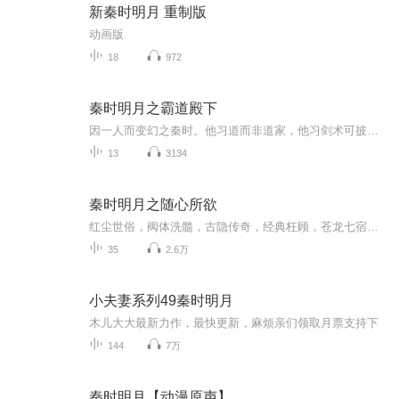
新秦时明月 重制版
动画版
18
972
秦时明月之霸道殿下
因一人而变幻之秦时。他习道而非道家，他习剑术可披靡鬼谷，他的背后有着整个楚国，人人皆称他麟仙。因为他是麟宗创始人！天明，少羽，韩信，田言等皆是我麟宗中人！霸气小殿下的传奇之路！
13
3134
秦时明月之随心所欲
红尘世俗，阀体洗髓，古隐传奇，经典枉顾，苍龙七宿，七个星辰，混元至尊天下无敌
35
2.6万
小夫妻系列49秦时明月
木儿大大最新力作，最快更新，麻烦亲们领取月票支持下
144
7万
秦时明月【动漫原声】