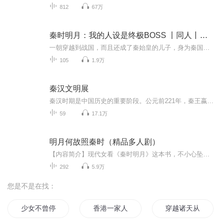
812
67万
秦时明月：我的人设是终极BOSS 丨同人丨仙侠丨秦时明月
一朝穿越到战国，而且还成了秦始皇的儿子，身为秦国公子的主角本以为能享受荣华富贵，突然又冒出个大反派系统。主角：“反派嘛...我觉得枭雄更适合我。”
105
1.9万
秦汉文明展
秦汉时期是中国历史的重要阶段。公元前221年，秦王嬴政统一六国，建立秦朝。秦朝创建文官体系，推行郡县制度，采取了统一文字、度量衡等措施，推动中国形成统一多民族国家。汉朝在继承和完善秦朝创立的各项制度的同时，于政治、经济、文化、思想、对外交流等领域都有发展和创新，取得了辉煌成就。秦汉王朝经过四个多世纪的经营与沉淀所建立的政治、经济与思想体系不但为后世历代王朝所取法借鉴，也为中华文明的持续发展奠定了坚实的基础。 “秦汉文明”展从全国各文物收藏机构精选出170 件组300 多件展品，既包括秦始皇兵马俑、金缕玉衣、长信宫灯、“皇后之玺”玉印等家喻户晓的精品文物，也有海昏侯墓和大云山江都王陵等地出土的最新考古成果。通过这些珍贵文物，展览对秦汉文明进行全景式深入解读，以诠释其厚重内涵及深远影响。
59
17.1万
明月何故照秦时（精品多人剧）
【内容简介】现代女看《秦时明月》这本书，不小心坠楼穿越到书中，投胎成了书中的人物！她，一朝穿越，蝴蝶效应扇得历史脱离了轨道。她，古灵精怪，惹得墨家高层对她是又恨又爱。她，极度护短，敢伤到自家人者统统吃不了兜着走。她，智谋卓绝，众多能人异...
292
5.9万
您是不是在找：
少女不曾停港的私人物语
香港一家人
穿越诸天从港片开