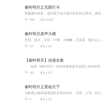
秦时明月之无限打卡
穿越秦时世界，成为荀子的大弟子韩非的大师兄，原本想要当个文抄公混吃等死，然而就在即将出师之时，瘫痪了十年的系统却突然有了反应。“打卡地点已更新，燕国蓟城！奖励天魔琴，天龙八音……
508
63.9万
秦时明月原声大碟
天明、高月、少羽、小黎、小貔貅、吕某某、楼兰众人、石兰、小黑、盖聂、卫庄、历代鬼谷子、黑麒麟、紫女、隐蝠、赤练、韩王、机关无双、端木蓉、造剑徐、盗跖、范增、项氏一族众人、大铁锤、大铁锤在燕国的兄弟、雪女、雁春君、绝影、高渐离、荆轲、燕丹...
19
2.6万
【秦时明月】动漫全集
动画《秦时明月》系列灵感来源于温世仁创作的长篇武侠小说《秦时明月》。历史背景从秦灭六国之战、建立中国首个帝国开始，到秦朝灭亡，时间跨度三十年，讲述一个体内流淌英雄之血的少年荆天明，最终成长为盖世英雄，影响历史进程的热血励志故事。...
161
1.3万
秦时明月之君临天下
为躲避公输家族霸道机关兽的追杀，天明、少羽、石兰三人误打误撞，登上了停泊在海边的蜃楼。这艘始终停留在远处，可望而不可即的神秘巨舰，终于第一次近距离展现在三人面前，它华丽的外表之下，隐藏着天大的秘密。为躲开蜃楼上阴阳家弟子的追捕，三人逐渐深入到这座谜城一般的巨舰内部，开始了奇幻莫测的探险逃亡之旅。
6
2.1万