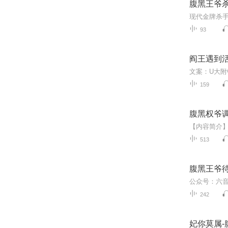
腹黑王爷
93
阎王遇到
159
腹黑权爷
513
腹黑王爷
242
妃你莫属-