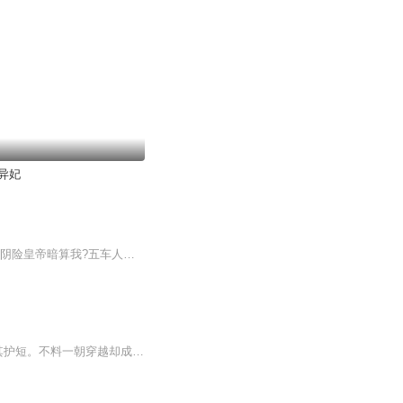
异妃
庶母庶妹想害我?打你个满脸开花,随时腿颤抖!渣皇子想退婚?当着天下人,休了你这只王八蛋!阴险皇帝暗算我?五车人头送给你!超级门派要挟我?灭你宗门轻飘飘!哎呦,那个冰块世子玉佩好特别!什么?玉佩离了冰块身上就实效?那冰块世字子你就从了我吧!这是一个欢脱逗比的吃或带领蠢萌一路斩杀的甜宠爽文!
作者:纳兰夜樱内容简介:她是夜煞，黑暗之王，为人狂妄霸道且没心没肺，腹黑狡诈却又极其护短。不料一朝穿越却成为将军府的花痴废柴小姐。被嫡姐虐打，大娘算计嫁给傻子。再次睁眼，却看到一双纯真的眼眸。他，天辰王朝痴傻王爷，殊不知，痴傻只是他的面具。真正的他，嗜血冷漠，狂妄霸道，却独独给了她一世独宠。她要杀人，他腾地方，她要整太子，他便堵了太子所有活路。为他，她双手沾满鲜血；为他，遇佛杀佛，遇神杀神，为他，他愿意退却一身傲骨甘愿绕指柔。为他，她甘愿化身成魔与他一起弑杀天下。为她，他亦倾尽所有，江山不要，性命不要， 血海深仇可以放弃；所有的付出都只为了她，一个绝代风华的人儿。