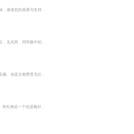
现代金牌杀手穿越古代公主，腥风血雨即将拉开帷幕，敬请关注……欢迎关注主播、订阅专辑，谢谢您的喜爱与支持哦(●'◡'●)
文案：U大附中的阎澄，红三代，长得帅，性格不骄不 躁，脾气偶尔略爆插班生纪悄，孤僻症，见光死，同学眼中的活死人，老师眼中的优等生。说的是外号"阎王"的高富帅看上了班里新来的白面书生，于是强取豪夺之。本以为那人最多是一个阴郁虚弱的白无常，却不知人家才是冷面冷心的活阎王。一句话文案：阎王遇上活阎王。 属性：对外霸气侧漏对受狗腿攻X对外阴郁刻薄对攻彪悍受
【内容简介】外界传，她仗着郡主身份，不敬祖母不睦姐妹，毒打姨娘残害府中子嗣，恶毒至极。他是京都尊贵无比，出入如众星捧月捧着，太后千般恩宠着的爷，无人敢忤逆的主子，九王爷赵曦！他说，“天底下向来无人敢给本王眼色瞧！受了委屈，就给本王欺负回...
公众号：六音阁 如果喜欢记得点订阅！更新就自动有提示！ 每集听完记得动动手指点个赞！ 有礼物走一个也是极好的！ 各位书友要是觉得还不错的话请不要忘记向您QQ群和微博里的朋友推荐哦！ 纵然时间流逝，我们依然年轻。 如果你愿意分享你自己的故事，我们将录制关于你的故事，给更多人分享不一样的生活感悟。 赶紧私信我们吧，接下来一起来听听我为你们分享小说吧！ 中西医学博士穿越成宰相府庶出五小姐，凭借着前世所学的武功和医术，惩治嫡出姐姐，斗倒嫡母，本以为一切都做得神不知鬼不觉，却早已被某个腹黑深沉的家伙所看透。 既然如此，那不妨一起联手，在这个阴谋环绕暗杀遍地的世界里，我助你成就伟业，你护我世世生生！