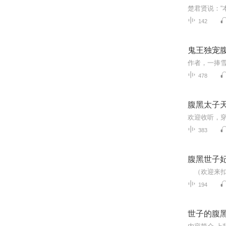
142
鬼王独宠
478
腹黑太子
383
腹黑世子
194
世子的腹