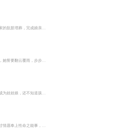
重生归来，沈清墨再不是温婉大方，端庄娴静的深闺女子。虐继母惩渣妹，脱离家族，将沈家的肮脏埋葬，完成娘亲临终前的嘱托，这才是她要做的事情！ 可，不小心惹到某只王爷，高冷王爷强取豪夺不说，分明还是个醋坛子，小心眼加变态狂！ 夜色深深，芙蓉帐内，沈清墨欺身上前，一脸挑衅。 “王爷，你今天晚上想！歇！息！” “本王不累，再来！”男人的语气充满了危险。 “去死！” ……
皇妃苏常在，温柔贤淑，却遭南王利用，皇后与太后陷害，声名狼藉，惨受暴刑。一朝重生，她誓要翻云覆雨，步步为营，揭开重重迷雾，仇敌作茧自缚，一败涂地.....更多精彩，每日更新，欢迎收听，评论
二十四世纪天才神偷——花颜，贪财，自恋毒舌，擅演戏，一着不慎，身穿异世，莫名其妙成为娃娃娘，还不知道孩子爹是谁…… “今后你就是本殿下的人了。” “惹了本世子，你还想跑？” “你敢对本君不负责？” “颜儿乖，把儿子领回来，咱们好好过日子……！” 等等等…… 一二三四五，究竟谁才是孩子爹啊？问她？她也不知道，因为她还是清白之身呐……【收听须知】1、该专辑免费收听。2、在收听过程中，如想快速阅读小说文字版全集，或者你有其他任何问题，请在微信中搜索公众号【热文坊】，关注...
苏意颜何许人也？教导媚术的杀手组织第一人，传闻她调教的女杀人皆有倾国倾城，令人心甘情愿奉上性命之能事，更传言她本人百般姿态，面面惹人心醉神迷，微微一笑夺人心，艳名如织，使得有人将请动苏意颜出任务奉为男人荣耀，即便她出手绝无活口。问：当此...