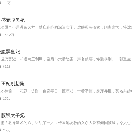
1.6万
：盛宠腹黑妃
152.2万
宠腹黑皇妃
6122
：王妃别想跑
1551
丨腹黑太子妃
2.7万