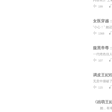
199
女医穿越
1368
腹黑帝尊
107
调皮王妃
115
《凶萌王妃