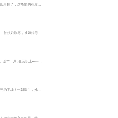
楚君贤说：“本王风流倜傥玉树临风，某日去剿匪遇到一女土匪，二话不说就上来把本王的衣服给扒了，这热情的程度令本王不敢回想......”唐梦幽反瞪：“自恋不是病，而是神经病，本小姐那日穿着比基尼，能下山见人吗？不扒你的衣服扒谁的？小气，王爷这么没...
作者，一捧雪。她，21世纪绝世神偷，却穿越为墨府人人欺凌的四小姐。 身为太子的未婚妻，被姨娘欺辱，被姐妹毒打，被叔婶陷害，被太子退婚。 当她成为她，双眸睁开，豁然重生，打姨娘斗姐妹，废兄长，搅的墨府翻天覆地。 他，战神王爷，面冷心冷，人称鬼王...
欢迎收听，穿越奇情 · 甜宠 · 幻想《腹黑太子天降萌妃》，作者清溯，演播/后期，阿欣宝宝。基本一周5更及以上-----------------仅限练习！！无任何商业用途！！他是夏国太子，素有仙人之姿，聪明绝顶，年纪轻轻就带兵亲临战场，威慑天下。他不苟言笑，手...
（欢迎来扣群：棉花糖牧场-顺顺的群）前世，她错信渣男渣妹，落得个身败名裂、不得好死的下场！一朝重生，她誓要血债血偿，痛打蛇蝎庶妹，智斗狠毒姨娘，狂虐负心皇子，她冷眼相对，笑的一脸狂妄！然并卵，半路杀出个纨绔世子爷，她紧紧趴在他的胸膛，纤...