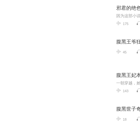
邪君的绝
因为这部小
175
腹黑王爷
45
腹黑王妃
143
腹黑世子
18