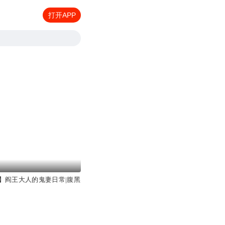
打开APP
】阎王大人的鬼妻日常|腹黑
播