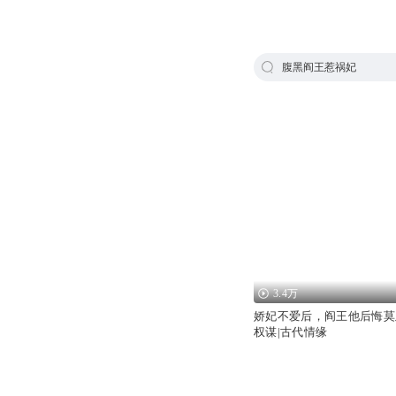
腹黑阎王惹祸妃
3.4万
娇妃不爱后，阎王他后悔莫
权谋|古代情缘