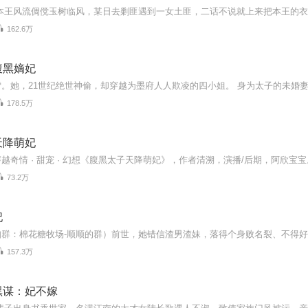
162.6万
腹黑嫡妃
178.5万
天降萌妃
73.2万
妃
157.3万
黑谋：妃不嫁