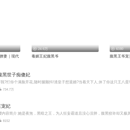
24.6万
6380
撩妻｜现代
毒媚王妃腹黑爷
腹黑王爷宠
腹黑世子痴傻妃
734.7万
狂宠妃
8152