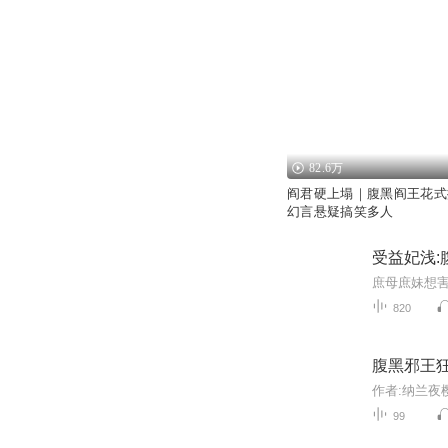
82.6万
阎君硬上塌｜腹黑阎王花式
幻言悬疑搞笑多人
受益妃浅:
820
腹黑邪王
99