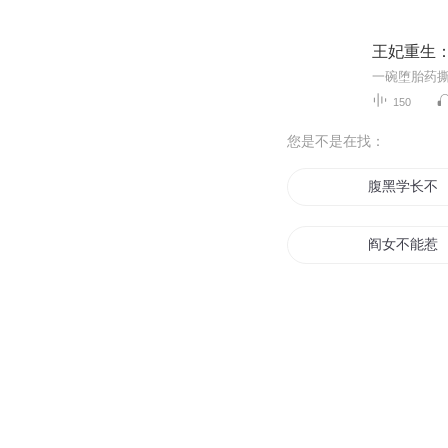
王妃重生
150
您是不是在找：
腹黑学长不
阎女不能惹
都是阎王惹
系统咱别惹
重生之遇上