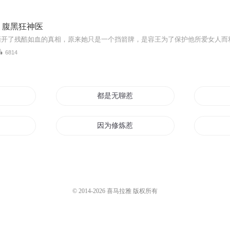
：腹黑狂神医
6814
好惹
都是无聊惹的祸
因为修炼惹的祸
的祸
全是相亲惹的祸
祸了
重生之祸水惹红颜
© 2014-
2026
喜马拉雅 版权所有
腹黑阎王
都是老哥惹的祸