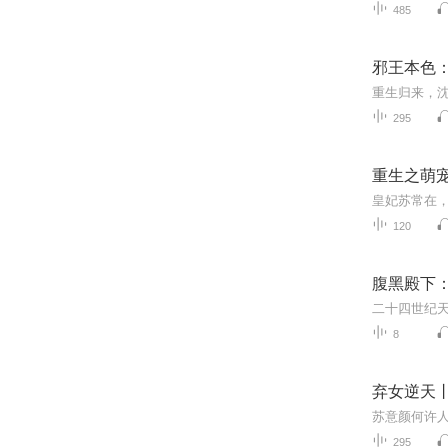
485
邪王本色
295
重生之萌
120
腹黑殿下
8
弃女逆天
295