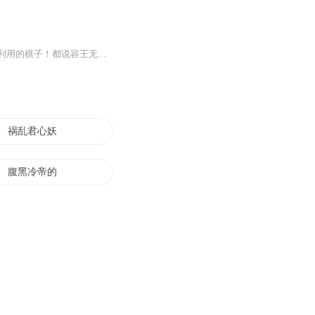
一碗堕胎药撕开了残酷如血的真相，原来她只是一个挡箭牌，是容王为了保护他所爱女人而利用的棋子！都说容王无情、冷血残暴，也都说容王有情，宁可负尽天下人却绝不负卿，只可惜她不是楚青卿。被虐惨死，再睁开眼，竟然重生回到她还不曾遇见容王的时候，这...
祸乱君心妖后惹不得
腹黑冷帝的妖娆祸妃
都是地府惹的祸
半妖惹的祸
天降萌妃阎王不好惹