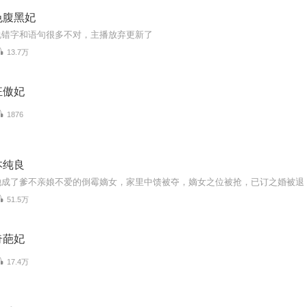
色腹黑妃
说错字和语句很多不对，主播放弃更新了
13.7万
狂傲妃
1876
本纯良
51.5万
奇葩妃
17.4万