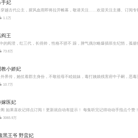
杀手妃
1.1万
活阎王
73.8万
调教小娇妃
10.7万
待嫁医妃
3065.9万
腹黑王爷 野蛮妃