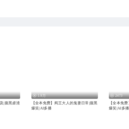
1.9万
2473
及|腹黑虐渣
【全本免费】阎王大人的鬼妻日常|腹黑
【全本免费
爆笑|AI多播
爆笑|AI多