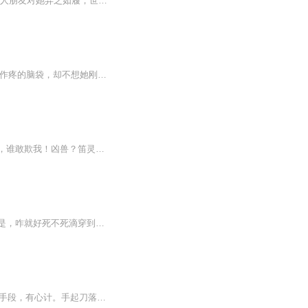
内容简介 上辈子出身书香世家，名满江南的大才女陆长歌遇人不淑，致使家族门风被污，亲人朋友对她弃之如履，世人对她嘲讽谩骂，唯一疼爱她的父母忧虑而亡。意外重生的陆长歌面对身边的豺狼虎豹，渣男痴女，为了破除上一世的凄惨结局，坚决表示要走一条不同...
“小心！” 她还没来得及睁开眼睛，一声惊呼就传入耳中。 乔语下意识地想要抬手揉一揉隐隐作疼的脑袋，却不想她刚刚抬手，顿觉胸口一阵锥心刺骨的痛传遍全身，随即她的手腕被人一把抓住。 什么人？ 出于本能，她一把反手抓住那人的手腕，却因为这一用力，...
一代绝色佳人，一场穿越生机。亲娘早逝？亲爹不爱？继母谋害？庶妹抢婚？哼，异能在手，谁敢欺我！凶兽？笛灵？遇到我百里妃叶，算你们倒霉！乖乖的听话服从命令！只是这个变态帝尊怎么回事？干嘛总是跟着她！“来，来，本尊罩着你！呵呵！”“哼，流氓滚...
无意中撞破了男友出轨，严小欣意外地被贱男一脚踹到魂穿，有谁比她悲剧？，可更悲剧的是，咋就好死不死滴穿到一堆儿王爷中间捏？……俗话说的好，要想死得早，王爷丛中跑！，更让她想不到是，穿越之后，还附赠狠毒姨娘一枚，腹黑妹妹一个，宅斗？不怕，斗...
她，有幸重活一世，一改之前风格，宅斗满级，装傻充愣，扮猪吃老虎，装疯卖傻，有手段，有心计。手起刀落，无人能挡； 他，令人闻风丧胆，心机深沉，腹黑无道。身为摄政王，权倾天下，手段狠辣。他的眼里只有她~