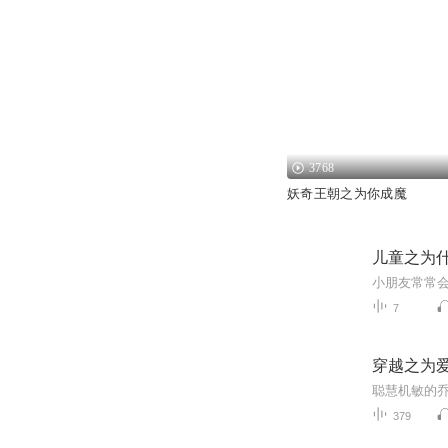
3768
妖奇王朝之为你成魔
儿童之为
小朋友常常
7
穿越之为
379