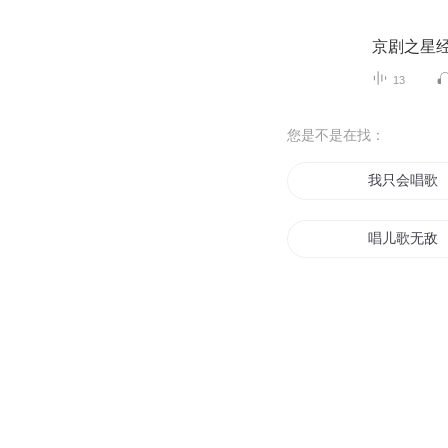
京剧之星
13
您是不是在找：
我只会唱歌
唱儿歌无敌
谁把爱情唱
天空的歌唱
神明的歌唱