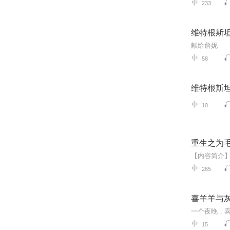
233
维特根斯坦
献给詹妮
58
维特根斯坦
10
重生之为
265
喜羊羊与
15