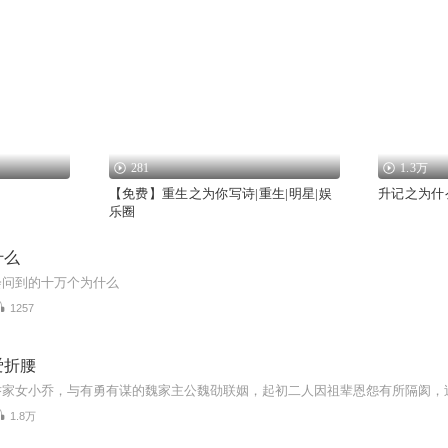
281
1.3万
【免费】重生之为你写诗|重生|明星|娱
升记之为什
乐圈
什么
会问到的十万个为什么
1257
爱折腰
1.8万