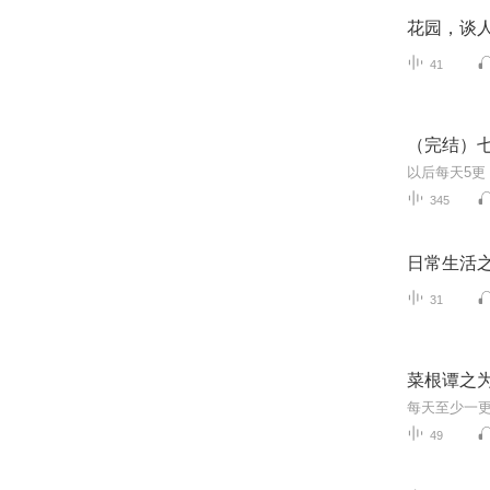
花园，谈
41
（完结）
345
日常生活
31
菜根谭之
每天至少一更
49