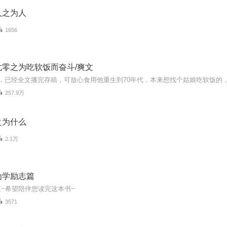
人之为人
1656
七零之为吃软饭而奋斗/爽文
257.9万
之为什么
2.1万
为学励志篇
~希望陪伴您读完这本书~
3571