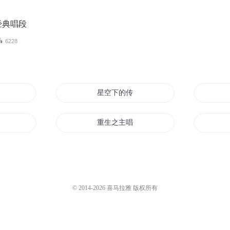
经典唱段
6228
星空下的传唱
了
重生之主唱
成歌
时间在唱歌
倾城绝唱
© 2014-
2026
喜马拉雅 版权所有
一唱成名