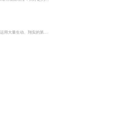
本书是迄今为止最具权威性的维特根斯坦传记，自出版以来广受赞誉。 本书以时间为线索，运用大量生动、翔实的第一手资料描绘维特根斯坦独特的精神世界以及传奇的一生，堪称一流的思想传记。