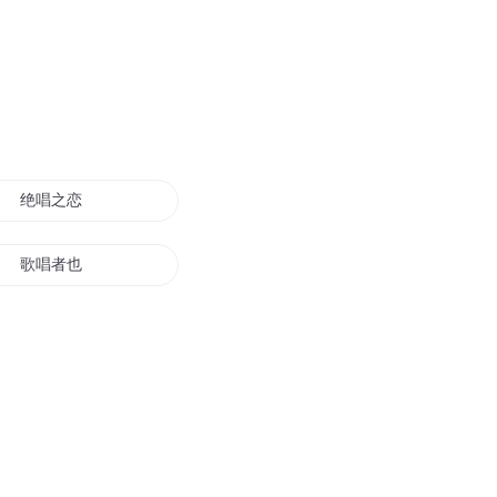
绝唱之恋
歌唱者也
会唱歌的修罗
把爱唱成歌
国民时代主唱男神是女生