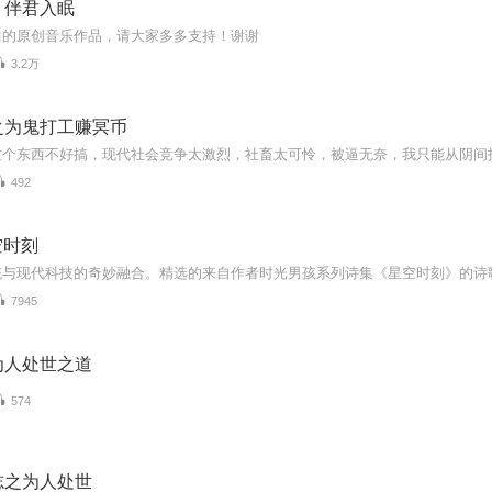
，伴君入眠
曲的原创音乐作品，请大家多多支持！谢谢
3.2万
之为鬼打工赚冥币
492
空时刻
7945
为人处世之道
574
志之为人处世