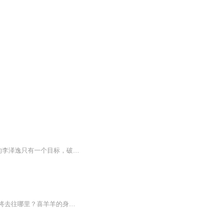
【内容简介】重生后的林灼华只有三个目标，护家人，惩渣男贱女,觅得如意郎君。 重生后的李泽逸只有一个目标，破坏林灼华的一切桃花将她娶回家，护她一世周全，保她一生无忧。 可看着眼前灵动狡猾的小姑娘，似乎和记忆中的她有些不同，难道是他打开的方式不...
一个夜晚，喜羊羊陆续几天做了同一个噩梦，那个噩梦意味着什么？会发生什么？小羊们又将去往哪里？喜羊羊的身份又是什么？去听一听吧！