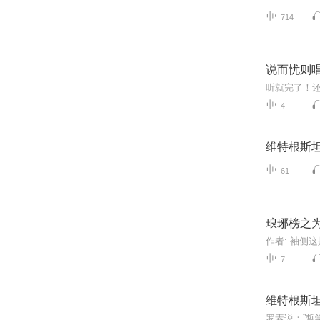
714
说而忧则
听就完了！
4
维特根斯
61
琅琊榜之为
7
维特根斯