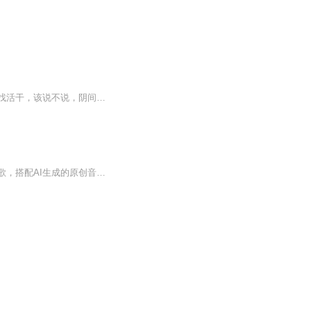
我就说副业这个东西不好搞，现代社会竞争太激烈，社畜太可怜，被逼无奈，我只能从阴间找活干，该说不说，阴间管理还可以，起码不用天天打卡，真的是哪里赚钱哪里花，阴间有钱，一样花花花！
这是一场传统与现代科技的奇妙融合。精选的来自作者时光男孩系列诗集《星空时刻》的诗歌，搭配AI生成的原创音乐，每句诗词都辅以唯美的画面，通过AI技术，将诗歌转化为悠扬旋律，以AI的细腻演绎，带您领略诗歌的韵律之美和深邃意境。让机器的声音穿越文字...