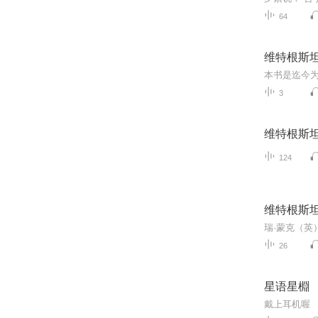
64
维特根斯
3
维特根斯坦
124
维特根斯
瑞·蒙克（英
26
星语星棩
戴上耳机喔