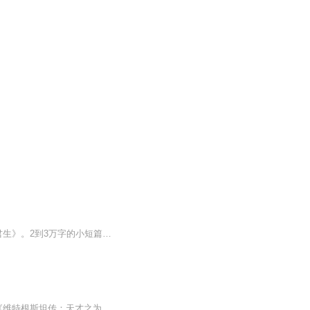
作者: 袖侧这是作者君不务正业放着正经文不去更跑来写的《琅琊榜》同人。梅长苏篇《为君生》。2到3万字的小短篇。牡丹花下死，做鬼也风流！
罗素说：”哲学是一位不情愿的女士——只有激情之手握住的冰冷的剑，才能触动她的心。“《维特根斯坦传：天才之为责任》（英）瑞.蒙克 著 王宇光 译浙江大学出版社2011版