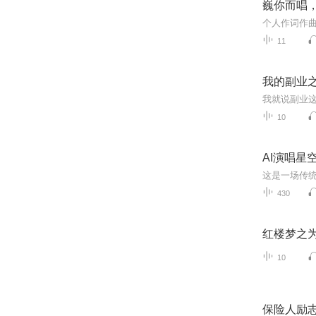
巍你而唱
个人作词作
11
我的副业
10
AI演唱星
430
红楼梦之
10
保险人励