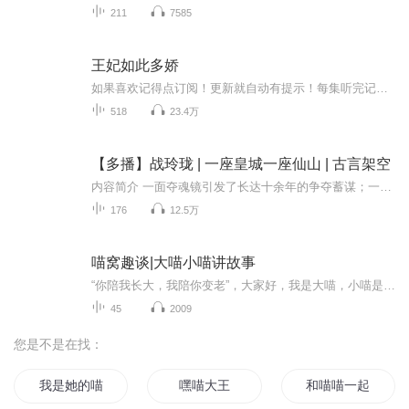
211
7585
王妃如此多娇
如果喜欢记得点订阅！更新就自动有提示！每集听完记得动动手指点个赞！有礼物走一个也是极好的！各位书友要是觉得还不错的话请不要忘记向您QQ群和微博里的朋友推荐哦！...
518
23.4万
【多播】战玲珑 | 一座皇城一座仙山 | 古言架空
内容简介 一面夺魂镜引发了长达十余年的争夺蓄谋；一段悲惨身世致使一人被骗误入歧途；因一念执着而坚持的救赎；因爱而背负所有默默守护的付出；一场生死较量后胜利的黎明。配音团队 墨脱Nancy 饰 旁白 / 战玲珑剧舞吧平头哥 饰 轩辕瑾 / 渡广o八月微风o ...
176
12.5万
喵窝趣谈|大喵小喵讲故事
“你陪我长大，我陪你变老”，大家好，我是大喵，小喵是我的女儿，和小喵同学一起听故事，讲故事是我们最开心的时刻！童年总是在不经意间悄悄溜走，所以，珍惜和孩子在一起的时光吧。新年伊始，由喵窝出品，大喵小喵，还有许多好朋友共同带来的亲子故事会...
45
2009
您是不是在找：
我是她的喵
嘿喵大王
和喵喵一起成仙