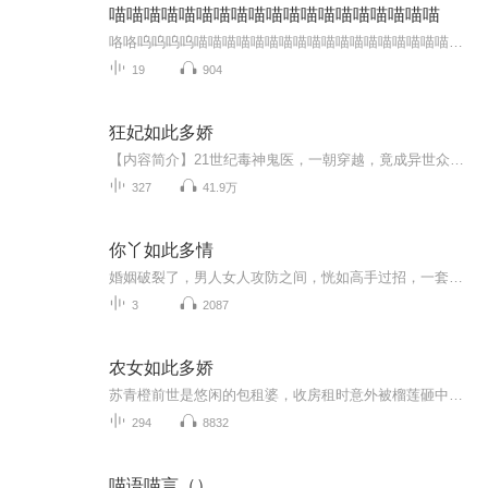
喵喵喵喵喵喵喵喵喵喵喵喵喵喵喵喵喵喵喵
咯咯呜呜呜呜喵喵喵喵喵喵喵喵喵喵喵喵喵喵喵喵喵喵喵喵喵喵喵喵喵喵喵喵喵喵喵
19
904
狂妃如此多娇
【内容简介】21世纪毒神鬼医，一朝穿越，竟成异世众所周知的花痴废材？花痴？那个所谓天才皇子她根本看不上！废材？洗灵脉炼神药斗强权，看她如何大放光彩！惩极品虐白莲抢神器，人生如此多娇，引冰山美男折腰。 “既然小白叫我爹了，不如你嫁我把名分做实...
327
41.9万
你丫如此多情
婚姻破裂了，男人女人攻防之间，恍如高手过招，一套降龙十八掌打下来，不知道是碎了一地鸡毛，还是重塑了一个泥娃娃。 苏铮和秦斌是一对青梅竹马的离异夫妻。 青梅竹马的恋爱，行将夭折的婚姻，离异夫妻的命。 苏铮十三岁的时候改名叫苏筝，因为她要做秦斌手里的风筝。不知道谁规定十三是个不好的数字，反正事实证明，这个十三岁时做的决定奇蠢无比------秦斌觉得他成了苏铮手里的风筝，一放就是二十年。 于是，他决定------剪断！
3
2087
农女如此多娇
苏青橙前世是悠闲的包租婆，收房租时意外被榴莲砸中，穿越到古代农家，成为一岁半的女婴。她所在的苏家看似普通，实则暗藏家底，父母精明能干、家人宠爱有加，还有三个哥哥、一个姐姐相伴，生活低调富足。然而平静之下危机四伏，二哥家的女儿苏萍（重生者...
294
8832
喵语喵言（）