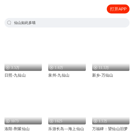
打开APP
仙山如此多喵
3.5万
1.6万
11.5万
日照-九仙山
泉州-九仙山
新乡-万仙山
1073
1625
1.5万
洛阳-荆紫仙山
乐游长岛—海上仙山
万福碑：望仙山旧梦