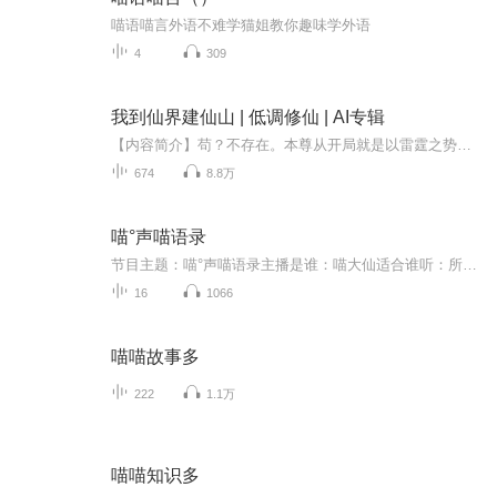
喵语喵言外语不难学猫姐教你趣味学外语
4
309
我到仙界建仙山 | 低调修仙 | AI专辑
【内容简介】苟？不存在。本尊从开局就是以雷霆之势崛起。本尊也想低调，但实力也不允许。修炼？不存在。本尊平日里喝喝茶，发发呆，只要座下万千弟子修炼不停，本尊修为自然就跟着一日千里。弟子没天赋？不存在。本尊神之右手逆天改命，天山派最不缺的就...
674
8.8万
喵°声喵语录
节目主题：喵°声喵语录主播是谁：喵大仙适合谁听：所有无聊的人主播的话：人有时不必过于执著，一条笔直的路，固然工整美观，但九曲十八弯的羊肠小径，未尝不是一种美丽。无论什么样的路，只要我们用心去走，就是好的。每一段路途，都不会白走，因为里面...
16
1066
喵喵故事多
222
1.1万
喵喵知识多