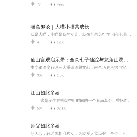
77
4926
喵窝趣谈｜大喵小喵共成长
我是大喵，小喵是我的女儿。就像苹果苏打在《陪伴,是给孩子最好的教育》所说，我不是个十全十美的妈妈，她也不是个十全十美的孩子，但我们互相信任，彼此了解，在不完美之中，一起成长。当小小的人儿有一天对我说：“妈妈，你陪我长大，我陪你变老。”她看...
4
1200
仙山宫观启示录：全真七子仙踪与龙角山灵应秘史
本专辑深度解码三大重磅道藏文献，融合历史考据与实修指引，为当代修真意向者构建从理论到实证的完整路径：全真道脉的全景溯源：以《甘水仙源录》为纲，全景呈现重阳祖师开宗立派、全真七子弘道天下的传奇历程。从王重阳甘河遇仙得传真诀，到丘长春 "一言...
337
1.6万
江山如此多娇
这是发生在明朝中叶时间的一个充满离奇、香艳而且十分具有江湖色彩的传奇故事。那时，正是邪教魔门，被正派武林联合围剿而解散后的五十年。少林武当已经成为武林的仲裁，大江盟一统江南武林，和江北的慕容世家、蜀中唐门一道挟庞大资金和实力...
504
32.1万
师父如此多娇
苏天心，轩瑶国相府独女，为助爱人孟沥登上帝位，不惜一切代价。然而五年后，她却被爱人与心腹联手背叛，遭受屠身之痛，甚至亲生子也被残忍杀害。就在她濒临绝望之际，却意外重生回到五年前。这一次，她不再是那个单纯信任他人的少女。面对步步为营的阴谋...