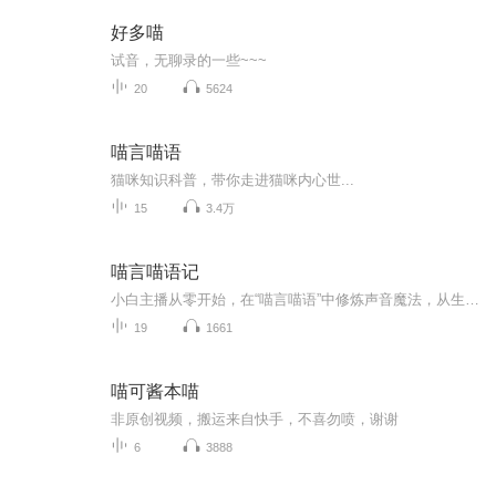
好多喵
试音，无聊录的一些~~~
20
5624
喵言喵语
猫咪知识科普，带你走进猫咪内心世...
15
3.4万
喵言喵语记
小白主播从零开始，在“喵言喵语”中修炼声音魔法，从生涩到灵动，成长全记录。
19
1661
喵可酱本喵
非原创视频，搬运来自快手，不喜勿喷，谢谢
6
3888