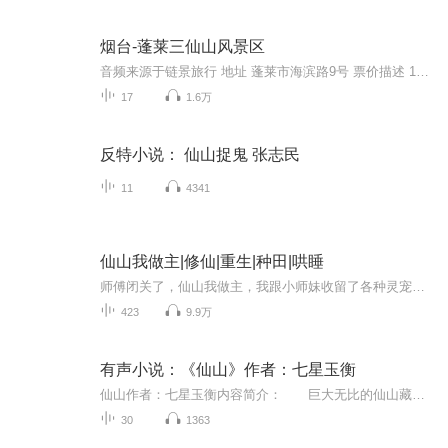
烟台-蓬莱三仙山风景区
音频来源于链景旅行 地址 蓬莱市海滨路9号 票价描述 120元/人次 开放时间 全天 乘车信息 乘飞机、火车、轮船到烟台，转乘烟蓬快车直达蓬莱市长途汽车站。可乘出租车抵达景区。在蓬莱长途汽车站十字路口有蓬莱八仙过海景区的旅游观光车，前去游览的乘客免费...
17
1.6万
反特小说： 仙山捉鬼 张志民
11
4341
仙山我做主|修仙|重生|种田|哄睡
师傅闭关了，仙山我做主，我跟小师妹收留了各种灵宠，没事就种种田。
423
9.9万
有声小说：《仙山》作者：七星玉衡
仙山作者：七星玉衡内容简介： 巨大无比的仙山藏在小小的玉坠之中，这玉坠是高枫世代相传的祖物，高枫进入山中，发现每上一层山，就有奇遇和至宝，有无数闻所未闻的好处，他想知道下一层山是怎样的风光，高枫奋进不停，想要一直向上，看看巅峰…… ...
30
1363