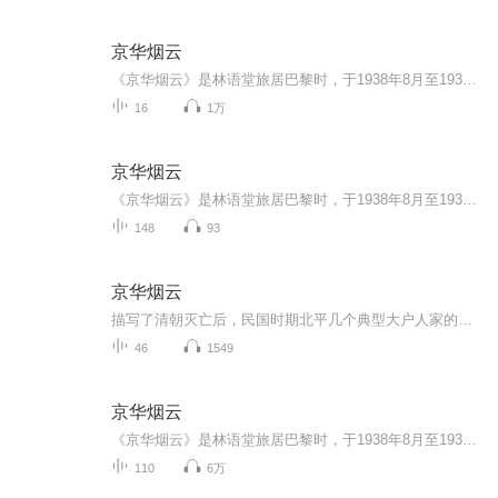
京华烟云
《京华烟云》是林语堂旅居巴黎时，于1938年8月至1939年8月间用英文写就的长篇小说，英文书名为《Moment in Peking》，《京华烟云》是其转译为中文后的书名，中文版首次出版时间为2005年，由台湾学者张振玉先生所译。全书分为上、中、下三卷，共四十五章节...
16
1万
京华烟云
《京华烟云》是林语堂旅居巴黎时，于1938年8月至1939年8月间用英文写就的长篇小说，英文书名为《Moment in Peking》，《京华烟云》是他转译为中文后的书名，也有译本将这本书译为《瞬息京华》，1939年发布首版英文版。《京华烟云》讲述了北平曾、姚、牛三...
148
93
京华烟云
描写了清朝灭亡后，民国时期北平几个典型大户人家的生活，逼真的再现了那个时代的生活画卷。
46
1549
京华烟云
《京华烟云》是林语堂旅居巴黎时，于1938年8月至1939年8月间用英文写就的长篇小说，《京华烟云》讲述了北平曾、姚、牛三大家族从1901年义和团运动到抗日战争三十多年间的悲欢离合和恩怨情仇，并在其中安插了袁世凯篡国、张勋复辟、直奉大战、军阀割据、五...
110
6万