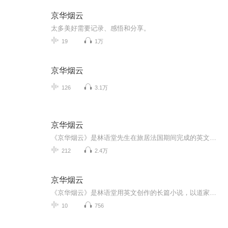
京华烟云
太多美好需要记录、感悟和分享。
19
1万
京华烟云
126
3.1万
京华烟云
《京华烟云》是林语堂先生在旅居法国期间完成的英文原著，后译为《京华烟云》，初衷是向西方介绍中国文化。故事从1901年义和团运动延续至抗日战争爆发，横跨近40年，穿插袁世凯篡国、五四运动等重大历史事件。以姚、曾、牛三家家族史映射近代中国动荡，被...
212
2.4万
京华烟云
《京华烟云》是林语堂用英文创作的长篇小说，以道家思想为内核，通过北平姚、曾、牛三大家族的生活变迁，展现从清末到抗日战争期间的社会图景，描绘了木兰、荪亚等人物的情感纠葛与人生选择。该书将中国传统文化与西方叙事结合，被称为“现代《红楼梦》”...
10
756