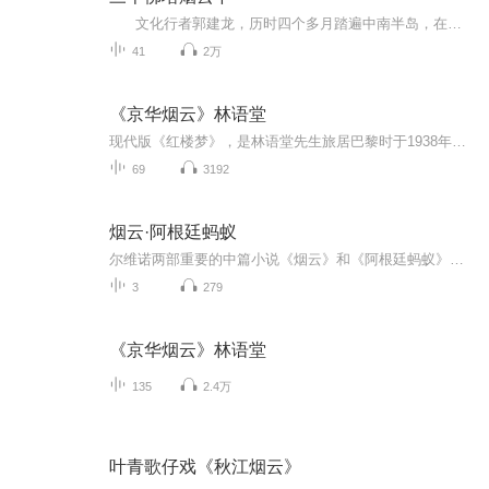
文化行者郭建龙，历时四个多月踏遍中南半岛，在行走中探求东南亚五国的历史沿革和文化变迁，拼凑起东南亚五国近千年的历史图景，在风景之外为我们呈现了一个新鲜且独特的东南亚。
41
2万
《京华烟云》林语堂
现代版《红楼梦》，是林语堂先生旅居巴黎时于1938年8月到1939年8月间用英文写的长篇小说，并题献给“英勇的中国士兵”，英文名为moment in Peking。讲述了北京曾、姚、牛三大家族从1901年义和团运动到抗日战争30多年的悲欢离合和恩怨情仇，并在其中安插了...
69
3192
烟云·阿根廷蚂蚁
尔维诺两部重要的中篇小说《烟云》和《阿根廷蚂蚁》一并收录本书,是因为它们在结构和道德意义上彼此呼应，《烟云》以社会学随笔或隐秘日记的笔调，呈现了现代工业社会中人们所面对的世界图像和表意符号就是烟，那渗透着工业城市的化学废弃物的烟雾无所不在...
3
279
《京华烟云》林语堂
135
2.4万
叶青歌仔戏《秋江烟云》