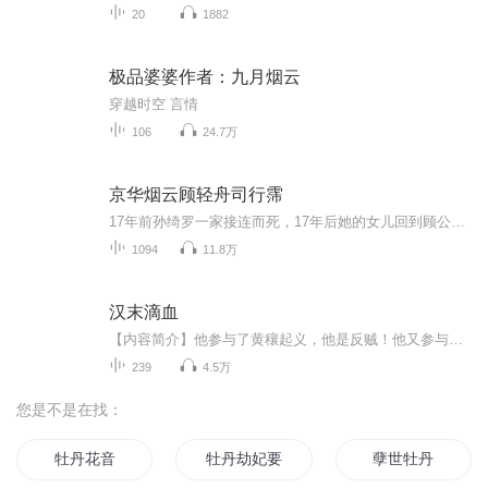
20
1882
极品婆婆作者：九月烟云
穿越时空 言情
106
24.7万
京华烟云顾轻舟司行霈
17年前孙绮罗一家接连而死，17年后她的女儿回到顾公馆为母报仇！落魄少女顾轻舟来到岳城与司行霈的爱恨纠葛
1094
11.8万
汉末滴血
【内容简介】他参与了黄穰起义，他是反贼！他又参与了黄巾起义，他还是反贼！在四处漏风的汉末，哪里有战争，他就会出现在哪里！战争将他练就成一员猛将！且看他是如何在战争中成长？且看他如何在汉末挽救万千汉人？~开道场、救灾民！他将豪强忽悠瘸了！他...
239
4.5万
您是不是在找：
牡丹花音
牡丹劫妃要金牌
孽世牡丹