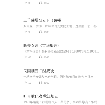
38
1657
三千佛塔烟云下（独播）
东南亚，仿佛一片与时间无关的土地，这里的一切，都带着热带独有的温暖。这片充满着阳光、繁花与纯真微笑的土地上，处处流传着为爱甘愿牺牲的公主的故事.......作者简介郭建龙，旅行者，文字工作者，社会观察者，辗转经济、媒体、探险等多个领域，长期游历于世界各地。曾出版小说《告别香巴拉》和经管图书《势在人为》。
9
1186
听美女读《京华烟云》
《京华烟云》是林语堂旅居巴黎时于1938年8月至1939年8月间用英文写就的长篇小说，并题献给“英勇的中国士兵”，英文书名为Moment in Peking，《京华烟云》是它转译为中文后的书名，也有译本将本书译为《瞬息京华》。林语堂原本打算将《红楼梦》译作英文介...
45
4066
民国烟云|口述历史
一档文学专题类电台节目。通过该节目的制作与播出，让更多的人了解民国文人事迹思想，了解战火纷飞年代的生活环境和大时代背景，从他们的故事中，唤起对于生活的热爱和思考，以前人的生活经历和经验为基础，追求更高的生活目标和人生意义。
12
8962
叶青歌仔戏 秋江烟云
1991年编剧：狄珊制作人：蔡见贤、李勋男导演：陈聪明一江烟水情万千，双双蝴蝶舞翩翩杏花春雨芙蓉面，心事天涯向谁言亲情如山永不变，离情如丝绕心田一抹斜阳残花片，英雄岁月锦华年耶律克威 - 叶青（陆天俊）陆天逸 - 杨怀民贺莲莲 - 狄 莺...