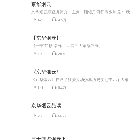
京华烟云
京华烟云顾轻舟简介：主角：顾轻舟司行霈少帅说：“我家夫人是乡下女子，不懂时髦，你们不要欺负她！”那些被少帅夫人抢尽了风头的名媛贵妇们欲哭无泪：到底谁欺负谁啊？少帅又说：“我家夫人娴静温柔，什么中医、枪法，她都不会的！”那些被少帅夫人治好过的病患、被少帅夫人枪杀了的仇敌：少帅您是瞎了吗？“我家夫人小意柔情，以丈夫为天，我说一她从来不敢说二的！”
42
4.5万
【京华烟云】
另一部“红楼”著作，且看三大家族兴衰。
10
2501
《京华烟云》
《京华烟云》描述了社会大动荡和历史变迁中几个大家族的荣辱兴衰，如史诗般波澜壮阔，同时又蕴含着极其深刻的文化内涵，是一本译介和弘扬中国文化的经典佳作。
345
8.1万
京华烟云品读
26
6655
三千佛塔烟云下