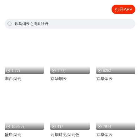
打开APP
铁马烟云之滴血牡丹
1.7万
1.7万
6262
湖西烟云
京华烟云
京华烟云
109.8万
417
7944
盛唐烟云
云烟畔见烟云色
京华烟云