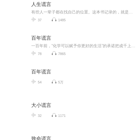
人生谎言
有些人一辈子都在找自己的位置。这本书记录的，就是一个人从“被安排”到“自己说了算”的过程。一些小地方的人情冷暖，和一些渐渐想明白的事。
37
1485
百年谎言
一百年前，“化学可以赋予你更好的生活”的承诺把成千上万的人造化合物引入了我们的生活，包括食品、饮料、药品及家具环境中。之后的一百多年，我们一步一步地成为这场大规模化学实验的试验品。
78
7865
百年谎言
54
5万
大小谎言
32
1171
致命谎言