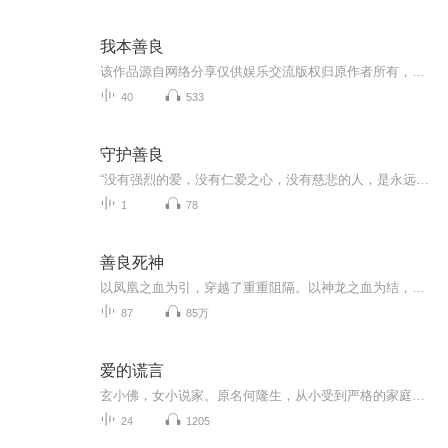
我本善良
该作品源自网络分享仅供娱乐交流版权归原作者所有，如有侵权请联系删除！
40
533
守护善良
“没有强烈的爱，没有仁爱之心，没有慈悲的人，是永远得不到幸福的。”一百多年前，25岁的狄更斯在《雾都孤儿》里写下这句话，由此引出了孤儿奥利弗·特威斯特感人至深的故事。小说里，这个可怜的孩子在凶猛的人世间历尽苦难，见识过最恶毒的人心，经历过...
1
78
善良死神
以凤凰之血为引，穿越了重重阻隔。以神龙之血为结，爱之永生。
87
85万
爱的谎言
玄小佛，女小说家。原名何隆生，从小受到严格的家庭教育。十七岁时发表处女作《白屋之恋》，一炮打响，当时她还在读高中。获文艺创作奖。毕业于世界新闻专科学校。此后，陆续出版了数十部长篇小说，成为与琼瑶、三毛等齐名的畅销书作家。
24
1205