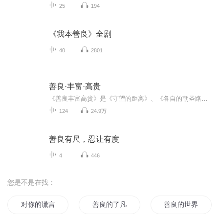
25
194
《我本善良》全剧
40
2801
善良·丰富·高贵
《善良丰富高贵》是《守望的距离》、《各自的朝圣路》、《安静》之后的第四个散文结集。历经两年，周国平作了最新修改，增添了并收入了周国平自2002年8月到2006年12月所写的文章，本书的书名原是书中一篇文章的标题，这六个字是作者这些年思考的一个总结，...
124
24.9万
善良有尺，忍让有度
4
446
您是不是在找：
对你的谎言
善良的了凡
善良的世界