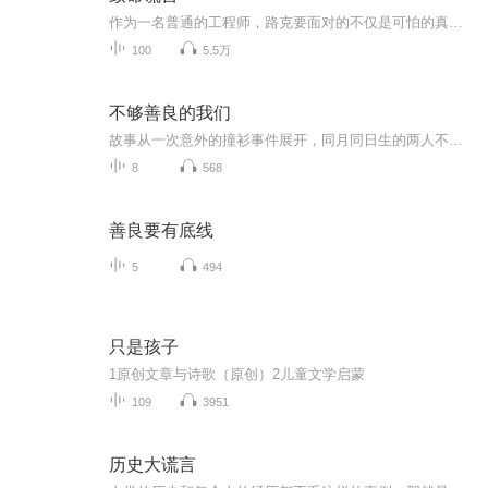
作为一名普通的工程师，路克要面对的不仅是可怕的真相，还有需要重新选择的人生！在公共厕所惊醒的路克，失去了所有记忆。当他漫无目的在街上游走时，却发现自己被一个神秘男子跟踪！这让路克产生了怀疑——我真的只是一个流浪街头的醉汉吗？路克决定找出...
100
5.5万
不够善良的我们
故事从一次意外的撞衫事件展开，同月同日生的两人不只爱上了同一个男人，还经常买了同一款服饰。年轻时曾互为情敌，10年来一直透过脸书的蛛丝马迹，幻想对方活得更好而感到嫉妒，没想到却意外重逢。
8
568
善良要有底线
5
494
只是孩子
1原创文章与诗歌（原创）2儿童文学启蒙
109
3951
历史大谎言