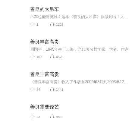
善良的大吊车
吊车也能当英雄？这本《善良的大吊车》就做到啦！大吊车帮鸟妈妈照顾小鸟，温暖又治愈，超适合亲子共读哦
1
1202
善良丰富高贵
周国平，1945年生于上海，当代著名哲学家、学者、作家
107
4528
善良丰富高贵
《善良丰富高贵》收入了作者自2002年8月到2006年12月所写的文章，是《守望的距离》、《各自的朝圣路》、《安静》之后我的第四个散文结集。如果我是一个从前的哲人，来到今天的世界，我会最怀念什么？一定是这六个字：善良，丰富，高贵。我听见一切世代的哲人在向今天的人们呼唤：人啊，你要有善良的心，丰富的心灵，高贵的灵魂，这样你才无愧于人的称号，你才是作为真正的人在世间生活。
34
1441
善良需要锋芒
23
983