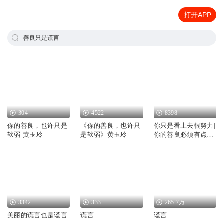
打开APP
善良只是谎言
304
4522
8398
你的善良，也许只是
《你的善良，也许只
你只是看上去很努力|
软弱-黄玉玲
是软弱》黄玉玲
你的善良必须有点锋
芒
3342
333
265.7万
美丽的谎言也是谎言
谎言
谎言