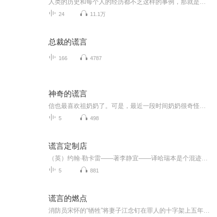
人类的历史和每个人的经历都不乏这样的事例，那就是真相容易被扼杀，精心编造的谎言却千古永存。 ——马克·吐温 许多人类成就的顶峰与无耻的谎言联系在一起，密不可分。这些谎言曾经导致人类的巨大灾难、引发战争或对人权的侵犯。事实上，欺骗在塑造历史进程和决定国家命运方面一直起着重要作用。谎言被用来证明战争的正义，以及夺取权力、奴隶、食物、金钱、土地等。撒谎是为了把梦想、意识形态或个人、群体的宗教信仰强加于人。本专辑旨在剖析世界上一些重大的、从一开始就被歪曲的历史...
24
11.1万
总裁的谎言
166
4787
神奇的谎言
信也最喜欢祖奶奶了。可是，最近一段时间奶奶很奇怪，有时候竟会忘记他是信也，把他错认作祖奶奶的弟弟信夫。祖奶奶不记得他了，这让信也很委屈。妈妈却说：“偶尔撒个小谎也没关系。”不知道该如何是好的信也只好来到苗木园子找“吹牛伯伯”指点人生....
5
498
谎言定制店
（英）约翰·勒卡雷——著李静宜——译哈瑞本是个混迹伦敦的骗子，辗转来到巴拿马后，凭着过去所学成为裁缝。因为深谙聆听闭嘴的重要，颇得上流社会主顾的信赖。原本以为就这样可以抹掉不为人知的过去，没想到，在一个最平常不过的星期五，一个从地狱来的...
5
881
谎言的燃点
消防员宋怀的“牺牲”将妻子江念钉在罪人的十字架上五年。直到他与青梅林长夏孩子的百日宴上，江念才撞破这场精心策划的假死骗局。同一场葬送她人生的大火，却是他们新生活的开端。背负愧疚几近毁灭的江念，在心理医生沈明洲的专业守护下，开始艰难地回溯...