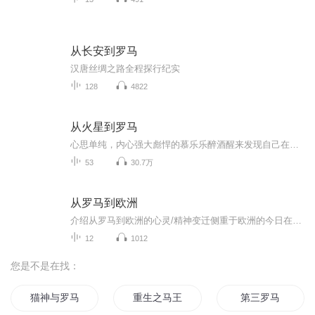
从长安到罗马
汉唐丝绸之路全程探行纪实
128
4822
从火星到罗马
心思单纯，内心强大彪悍的慕乐乐醉酒醒来发现自己在班主任老师狄南的房间，误以为狄南和自己发生过什么，加之自己对老师一直有好感，赌上终生幸福。涉世未深的她一脚踏入未知的婚姻路，从此改变人生。淡定，冷漠，睿智的丈夫。妖孽，腹黑，玩世不恭专以掠...
53
30.7万
从罗马到欧洲
介绍从罗马到欧洲的心灵/精神变迁侧重于欧洲的今日在思想文化上是如何而来的喜欢历史的我，喜欢琢磨历史的变化
12
1012
您是不是在找：
猫神与罗马
重生之马王传奇
第三罗马