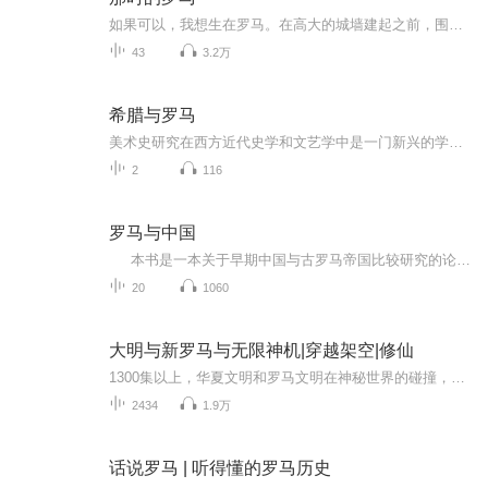
如果可以，我想生在罗马。在高大的城墙建起之前，围坐在篝火旁听首领讲特洛伊的故事，听喝醉酒的埃涅阿斯，吹嘘自己是女神维纳斯的儿子。听执政官说自己以一敌十打败高卢人，听凯撒和埃及艳后的花边新闻。还能亲眼看见台伯河上的浮桥，三巨头的豪奢，和奥古斯都封神的庙宇。如果这些都见不到，也不要紧。任何一项开始都是生命中最伟大的时刻，从今天起我们也要开启一段新旅程，一起聊聊古罗马的故事。主讲人：明渠映月、马师傅预计每周更新~公众号：那时的罗马（nashideluoma）会不...
43
3.2万
希腊与罗马
美术史研究在西方近代史学和文艺学中是一门新兴的学、科。它的开始可举德国温克勒曼在1764年发表《古代艺术史》为标志，继19世纪的发展，美术史在西方学术界和文化教育生活中都占据了引人注目的地位,各大学设立了美术史系或专业，随着博物馆和旅游事业的兴...
2
116
罗马与中国
本书是一本关于早期中国与古罗马帝国比较研究的论集，收录了七位不同作者撰写的专论，其中的五篇为提交给斯坦福大学2005年名为“帝国研究：比较视野下的古代中国与地中海文明史”国际会议的论文。各论内容涉及政治、法律、社会经济和思想文化等多个向度，提供了重新观察、审视和反思中西方中古历史的新视角与新方法。
20
1060
大明与新罗马与无限神机|穿越架空|修仙
1300集以上，华夏文明和罗马文明在神秘世界的碰撞，您不会看到的：几千年不知道活到哪里去的换皮山大王×“顺我者昌逆我者亡”的戾气×打怪升级换地图。木棍打小龙虾，法杖打变异龙虾，强化法杖打强化龙虾×数据化的修仙×（我倒是也很喜欢数据化的修仙，...
2434
1.9万
话说罗马 | 听得懂的罗马历史