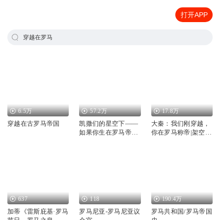
打开APP
穿越在罗马
6.5万
57.2万
17.8万
穿越在古罗马帝国
凯撒们的星空下——
大秦：我们刚穿越，
如果你生在罗马帝国
你在罗马称帝|架空历
丨罗马穿越指南
史
637
118
190.4万
加蒂《雷斯庇基·罗马
罗马尼亚-罗马尼亚议
罗马共和国/罗马帝国