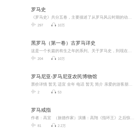
罗马史
《罗马史》共分五卷，主要描述了从罗马风云时期的动荡年代：公元前6世纪的罗马，有了最原始的王政—选举产生的国王、所有家主组成的元老院、公民大会三位一体。正是这样的政权奠定了后来罗马的基本原则：行政长官具有绝对的号令权。而元老院作为国家的最高...
297
10万
黑罗马（第一卷）古罗马详史
这是一个长篇的有生之年的系列。关于罗马史，到现在我还没见过一个从远古讲到1453年东罗马帝国灭亡的系列。我想一点一点串起这么长的一段历史，但是可能需要听众有点耐心，一周五更，什么时候讲完可就不好说了。
204
10万
罗马尼亚-罗马尼亚农民博物馆
票价详情 暂无 适宜 全年 电话 暂无 简介 亲爱的游客朋友您好，欢迎您来到罗马尼亚农民博物馆。您知道吗，罗马尼亚是个农业大国，农村居民约占人口总数的45.6％，它一直都是欧洲主要的粮食生产国和出口国，所以有着“欧洲粮仓”的美誉。对于一个国民收入的...
2
53
罗马戒指
作者：高宜 （旅德作家）演播：高翔《指环王》之后惊现的大片：2000年前的罗马古戒惊现当世，有人100万欧元巨款收购!盗墓者却死于离奇车祸!层层迷雾笼罩的是什么?一个家庭传承了2000年的承诺，一笔巨大的财富继承的信物。
81
2.2万