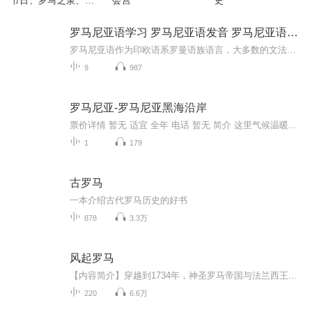
节日、罗马之泉、罗
会宫
史
马之松》
罗马尼亚语学习 罗马尼亚语发音 罗马尼亚语自学
罗马尼亚语作为印欧语系罗曼语族语言，大多数的文法规则和词汇都同其他罗曼语族语言相近，但是罗马尼亚语还是有不少独有的文法现象。罗马尼亚语学习 罗马尼亚语发音 罗马尼亚语自学
9
987
罗马尼亚-罗马尼亚黑海沿岸
票价详情 暂无 适宜 全年 电话 暂无 简介 这里气候温暖，有连绵不尽的金色的沙子，干净的海滩，这里有繁多的运动设施，有传统的村庄、葡萄园，以及各种古迹，这就是您心目中的度假天堂。亲爱的游客朋友，欢迎您来到罗马尼亚黑海沿岸。罗马尼亚黑海沿岸范围...
1
179
古罗马
一本介绍古代罗马历史的好书
878
3.3万
风起罗马
【内容简介】穿越到1734年，神圣罗马帝国与法兰西王国的波兰继承战的战场上。连马都不会骑的王少宇，有三个选择：当逃兵，当逃兵，当逃兵。面对双重死亡危机，他最终还是……“我，欧根·哈布斯堡，打完仗就要回老家结婚。”之前所有说过类似话的军士，无...
220
6.6万