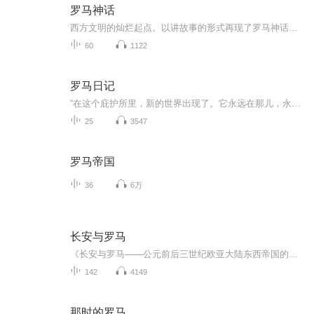
罗马神话
西方文明的灿烂起点。以讲故事的形式再现了罗马神话中众神和英雄们的传奇经历，以东方式的情感重新演绎西方古代文明。
60
1122
罗马日记
“在这个庇护所里，新的世界出现了。它永远在那儿，永远与我相关。”《罗马日记》是美国著名小说家裘帕·拉希莉用意大利语书写的最新随笔集，一共二十三篇文章，记录了她学习用另一种语言进行表达、寻找一种“新的声音”的漫长过程。这不是一本枯燥的语言...
25
3547
罗马帝国
36
6万
长安与罗马
《长安与罗马——公元前后三世纪欧亚大陆东西帝国的双城记》长安是一座回不去，却又一直存在于梦里的城。而作为城的罗马仍活着，徜徉在弥漫柠檬香气的城中，鸽子在石板上漫步，阳光洒过、海风吹过的风景，不经意就是十几个世纪的时光沉积。
142
4149
那时的罗马