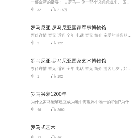
一部全新的播客： 古罗马— 像一部小说娓娓道来。 围绕罗马的一个家族 千余年的世代变迁， 曾穷困潦倒，也曾财运亨通， 以至于纸醉金迷，数典忘祖； 曾顺风顺水，也曾四处碰壁。 他们中...... 有的人成为达官显贵， 而有的人却沦为奴隶； 有的人成为基督徒， 而有的人却专门迫害基督徒； 有的人成为角斗士， 而有的人却丧命狮口。 在听故事的同时， 置身于“七丘之城”罗马的真实故事中， 亲眼见证古罗马从国王，执政官，到皇帝朝代更替。 史实与虚构，真相与谎言， —尽在《话说罗马》。
32
21.5万
罗马尼亚-罗马尼亚国家军事博物馆
票价详情 暂无 适宜 全年 电话 暂无 简介 亲爱的游客朋友您好，您现在来到的就是罗马尼亚国家军事博物馆。罗马尼亚国家军事博物馆隶属于国防部文化部，别看这博物馆规模虽然不大，但历史却十分悠久。这座军事博物馆的历史可以追溯到1870年，那时就有一个陈...
2
122
罗马尼亚-罗马尼亚国家艺术博物馆
票价详情 暂无 适宜 全年 电话 暂无 简介 游客朋友，如果您对罗马尼亚的艺术感兴趣的话，那么就一定不能错过罗马尼亚国家艺术博物馆。罗马尼亚国家艺术博物馆是1948年在旧王宫原址上建立的，这里可是罗马尼亚最大、艺术价值最高、最具代表性的艺术博物馆，...
1
102
罗马兴衰1200年
为什么罗马能够建立成为地中海世界中唯一的帝国?为什么罗马帝国难逃衰落的宿命帝国之光最终归于黯淡?为什么罗马帝国最终走向了灭亡?1200年的漫长历史岁月用四个阶段完美诠释了这一切。
46
2692
罗马式艺术
13
491