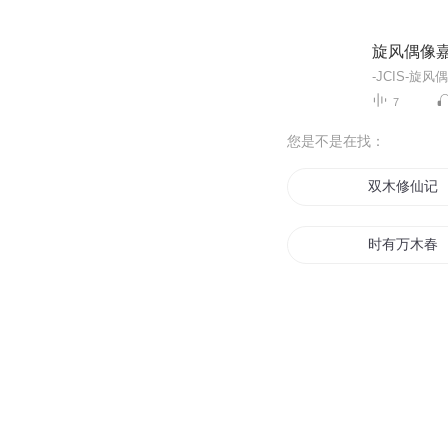
旋风偶像
7
您是不是在找：
双木修仙记
时有万木春
神木之天灵
木下之影
木灵修仙传