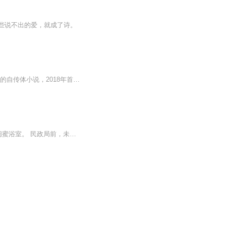
些说不出的爱，就成了诗。
《你当像鸟飞往你的山》（英文原名：Educated: A Memoir）是美国作家塔拉·韦斯特弗创作的自传体小说，2018年首次出版 。故事主线：讲述作者塔拉从美国爱达荷州山区一个与世隔绝的极端摩门教家庭出走，通过自学考入大学，最终获得剑桥大学历史学博士学位的...
欢迎关注微信公众号【云梦文学】，更多精品小说免费观看~【简介】新婚前夜，未婚夫和闺蜜浴室。 民政局前，未婚夫推脱不来，丢她一人在风中凌乱。 面对相似遭遇的男人，她主动凑过去，“江总，如果你暂时找不到新娘子的话，不如考虑下我如何？” 他欣然应允，两个熟悉的陌生人从此被捆绑在一起。 她对他没有爱，和他结婚的初衷也只是为了报复未婚夫。 却不想爱情来的太快就像龙卷风……