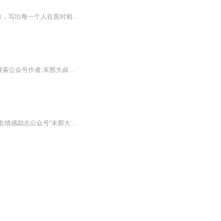
“末那大叔”首本图书作品集，全书分为情话、前任、治愈、情商、解忧、厨房与爱，六个章节，写出每一个人在面对相聚和离散，爱的时候好好相爱，散的时候不计前嫌。面对前任互不打扰，对待爱人不离不弃。人生就像是一场消耗之旅，愿你能把好的时光，耗在自...
爱情答案之声温暖治愈系声音，让你久久不能忘怀公众号:酥音女友企鹅群:994729300Vx群搜索公众号作者:末那大叔播讲:酥音
每个人心里都这样爱过一个人，不知疲惫，不问归期。《我喜欢你，像风走了八千里》是知名情感励志公众号“末那大叔”首本图书作品集，全书分为情话、前任、治愈、情商、解忧、厨房与爱，六个章节，写出每一个人在生活里不可或缺的主题。面对相聚和离散，爱的时候好好相爱，散的时候不计前嫌。面对前任互不打扰，对待爱人不离不弃。人生就像是一场消耗之旅，愿你能把好的时光，耗在自己喜欢的人和事上。