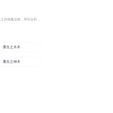
-JCIS-旋风偶像嘉年华首个线上Project 「旋风偶像嘉年华 on Radio」致力于打造属于中国本土的偶像品牌。用耳朵和爱豆相遇，恋上爱豆的声音。臣服于你的颜值下，沦陷在你的旋律里。欢迎收听《旋风偶像嘉年华》！！
重生之木木城主
重生之神木
木可为家
重生若木
斗神木木