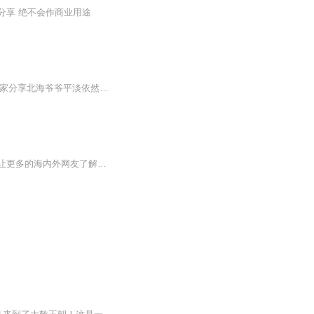
分享 绝不会作商业用途
内容简介：把喜欢的书和故事分享给你，这本书是2019年10月在厦门高崎机场收的，想和大家分享北海爷爷平淡依然令人动容的爱情和生活，愿你能在迷茫中找到爱的方式️！每个人心里都这样爱过一个人，不知疲惫，不问归期。《我喜欢你，像风走了八千里》是知名...
《帧像》，通过纪实视频、图片、文字结合社会热点、反应发生在我们身边精彩的人和事。让更多的海内外网友了解一个生动又充满正能量的时代中国。