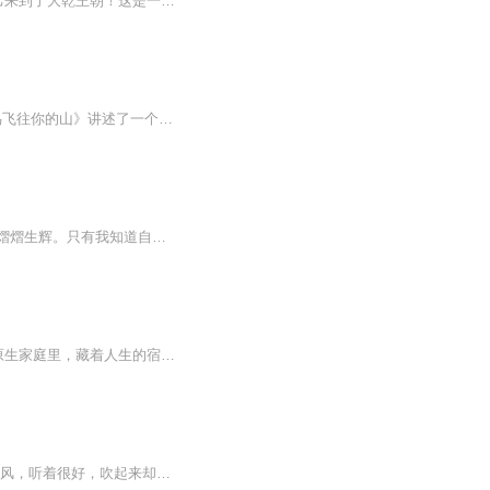
“无量天尊”卫易迷迷糊糊的醒来，发现自己身处一个黑暗又陌生的地方，后来才发现原来自己来到了大乾王朝！这是一个光怪陆离的世界！杀人放火金腰带，修桥补路无尸骸。他们家法师单传，虽然说并不是传说之中的三清门下，也不是什么大乘佛法。但是在民间教...
《你当像鸟飞往你的山》是塔拉·韦斯特弗创作的自传体小说，2018年首次出版。《你当像鸟飞往你的山》讲述了一个出生在美国爱达荷州山区的姑娘塔拉，通过自己不断的学习，挣脱了原生家庭的伤痕与束缚，在对自己的过往进行反思时得到救赎与解放的故事
们只看到我的与众不同：一个十七岁前从未踏入教室的大山女孩，却戴上一顶学历的高帽，熠熠生辉。只有我知道自己的真面目：我来自一个极少有人能想象的家庭。我的童年由垃圾场的废铜烂铁铸成，那里没有读书声，只有起重机的轰鸣。不上学，不就医，是父亲要...
如果说有一本书能被称为“结满疮疤的愈疗”之作的话，那一定是《你当像鸟飞往你的山》。原生家庭里，藏着人生的宿命，真正的强大不是原谅别人，而是放过自己！塔拉曾自卑、崩溃、自我怀疑，内心里像有什么东西腐烂了，恶臭熏天，直到她逃离大山，打开另一...
二零一零年的夏末，陈屹在出国之前收到一条陌生号码发来的短信——“暗恋很苦，像夏季的风，听着很好，吹起来却满是燥热。于是夏天结束了，我也不喜欢你了。”“陈屹，祝你一路平安，前程似锦。”彼时十七岁的陈屹，书香世家出生，颜正性子野，是八中的风...