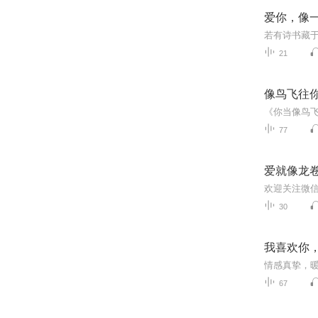
爱你，像
若有诗书藏
21
像鸟飞往
77
爱就像龙
30
我喜欢你
情感真挚，
67