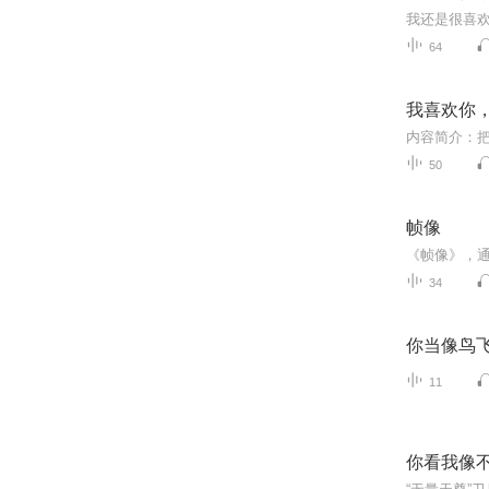
我还是很喜
64
我喜欢你
50
帧像
34
你当像鸟
11
你看我像