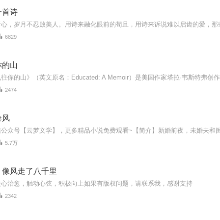
一首诗
于心，岁月不忍败美人。用诗来融化眼前的苟且，用诗来诉说难以启齿的爱，那
6829
你的山
2474
卷风
5.7万
，像风走了八千里
暖心治愈，触动心弦，积极向上如果有版权问题，请联系我，感谢支持
2342