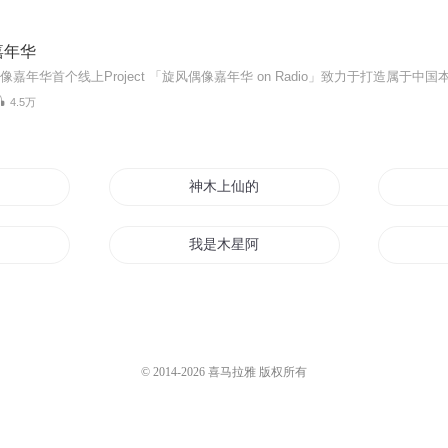
嘉年华
4.5万
神木上仙的二哈
我是木星阿木木
剑
木兮君兮
木凡修神
© 2014-
2026
喜马拉雅 版权所有
木战仙游