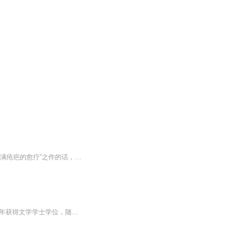
山不过来，我就过去。真正的强大不是原谅别人，而是放过自己如果说有一本书能被称为“结满疮疤的愈疗”之作的话，那一定是《你当像鸟飞往你的山》。这本书一经上市，便立即登上《纽约时报》畅销榜，全美销量破百万册。作者塔拉·韦斯特弗用平淡的笔触，真...
本书作者出生在美国爱达荷州山区，十七岁前没上过学。通过自学考取了杨百翰大学，2008年获得文学学士学位，随后获得盖茨剑桥奖学金，2009年获得剑桥哲学硕士学位，2010年获得奖学金赴哈佛访学，2014年获得剑桥大学历史学博士学位。2018年出版处女作《你当...