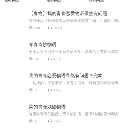
然有问题
然有问题
然有问题
【春物】我的青春恋爱物语果然有问题
渡航作品《我的青春恋爱物语果然有问题。》是轻小说家渡航著作，插画家Ponkan⑧负责插画，GAGAGA文库所属的轻小说。该作品亦改编成TV动画和漫画。繁体中文版由尖端出版社发行，简体中文版由安徽少年儿童出版社发行，电子版由轻文轻小说发布。作品已经三年...
214
50.4万
青春奇妙物语
十个大男人同住一个宿舍的大学生活真的只有那么简简单单吗？真的没有那些超出科学理解的奇妙物语吗？真的，真的没有，吸引你点进来的地方吗？【持续更新中，虽然主播懒癌晚期】
31
1.1万
我的青春恋爱物语果然有问题？完本
别扭的，没有朋友，没有女朋友，对着那些讴歌青春的同学吐槽着“他们都是骗子，都在说谎，快点爆发把我”的男主角的爱情物语，将来的梦想是“不工作”—— 这样的高中生八幡被生活指导老师的带到了学校第一美少女雪乃所属的“侍奉部”，与美少女意想...
30
1.5万
风的青春残酷物语
这里有青春的酷烈，无奈的伤痛，懵懂时期的爱情和友谊，叛逆年代的幻想和渴望。直面人性，震撼人心。
90
3148