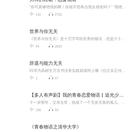
“你可真够绝情的啊！你就不想再当我女朋友吗？” “我绝情也绝情不过你这位花花公子啊！” 看着眼前这位当红炸子鸡兼前男友，许倾熙只想躲得远远的。 当年，要不是他为了事业弃她而去，她也不会 恨他恨得咬牙切齿。 那个时候，她正值青春年华，就为了姜辰...
142
2752
世界与你无关
《世界与你无关》是十万字写给世界的狠话，也是六十个和你有关的片段及观点。故事是你们的，道理是大家的，并早已存在。丁丁张负责将它们收集起来，变成了这本书。书中所探讨的无非还是那些破事儿，却也关乎如何在爱里过得更好，如何失去也不难看，如何在...
54
2623
辞退与能力无关
01华为高材生万言书没有实践就请闭上嘴《任正非正传》一书里记录了这样一个故事：华为一个新员工，北大毕业。刚到华为时，就公司的经营战略问题，洋洋洒洒写了一封“万言书”给任正非。原本以为自己独到的见地能够打动领导，但结果任正非批复：“此人如果...
1
57
【多人有声剧】我的青春恋爱物语▏追光少年▏从深渊到山顶的逆袭青春▏
十一岁那年，父亲去世，他成了一个无依无靠的孤儿。寄人篱下，被同学欺凌，被命运一次次击倒——但他从未放弃自己。他拼命学习，从年级倒数逆袭到第一名；他苦练小提琴，用才华赢得所有人的尊重；他白手起家，从夜市洗碗工做到影视公司董事长。他爱过、痛...
156
93
《青春物语之清华大学》