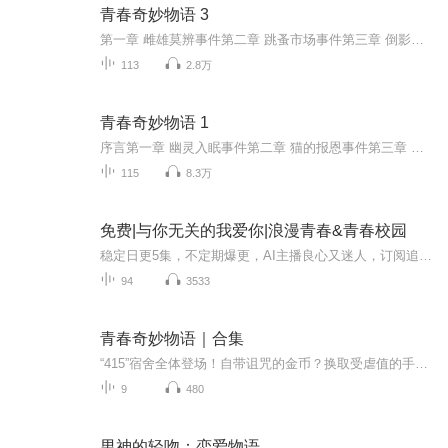
青春奇妙物语 3
第一章 雌雄莫辨事件第二章 跳蚤市场事件第三章 倒影猜拳事件第四章 脱胎换骨事件第五章 运气盗窃事件第六章 房屋暴动事件第七章 怪盗杀手事件第八章 推销人生事件第九章 西游外传事件第十章 人情账单事件第十一章 逆转昔日事件第十二章 海市蜃楼事件后...
113
2.8万
青春奇妙物语 1
序言第一章 幽灵入眠事件第二章 猫的报恩事件第三章 假币诅咒事件...
115
8.3万
免费|与你无关的我爱你|浪漫青春&青春校园
稳定日更5集，不定期爆更，AI主播良心又迷人，订阅追更不迷路！ 【内容简介】 我们都会在简单的人生中遇见这样一个人，你很爱他，但是他却不爱你。或者你们相爱过，他不爱了，你却依然爱着他。不管怎么样，就是有那么一个你爱他却不爱的人这就是我要写...
94
3533
青春奇妙物语｜合集
“415”宿舍全体登场！自带诅咒的金币？换取受虐值的手机？去打工成为代理死神？被汪星人咬一口变成吸血鬼等等。你见过这么离谱的大学生活吗？在那里，游戏中毒的晚年死宅，不当明星可惜的口音花美男，爱好烧水的老实青年人……十个臭男人爆笑上演离谱的青...
9
480
男神的轻吻：恋爱物语