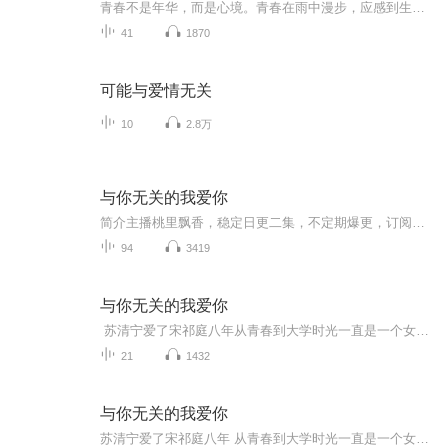
青春不是年华，而是心境。青春在雨中漫步，应感到生命的葱郁；青春在落叶面前，亦无衰败的叹息：青春在夜空下，只有无尽的遐想：青春在音乐中，总生美妙的随想。站在青春里，只见有美好，只享受快乐。青春是一棵树苗，只有笔直地向上，在未来才能获得更多的阳光：青春是一条小河，只有奔流不息，才能投入到大海的怀抱。没有梦的青春，是枯萎的青春；不愿拼搏的青春，是消极的青春。
41
1870
可能与爱情无关
10
2.8万
与你无关的我爱你
简介主播桃里飘香，稳定日更二集，不定期爆更，订阅追更不迷路内容介绍我们都会在简单的人生中遇见这样一个人，你很爱他，但是他却不爱你。或者你们相爱过，他不爱了，你却依然爱着他。不管怎么样，就是有那么一个你爱他却不爱的人，这就是我要写的故事。...
94
3419
与你无关的我爱你
苏清宁爱了宋祁庭八年从青春到大学时光一直是一个女孩最美好的一个年代，她都赋予了他。可他离开之后，她与他再无任何联系再无相见。于她，他也没有任何怜惜甚至没有一点点的动容，哪怕这个女孩，曾经为了他放弃了一切，其中包括差一点点失去了性命而保住了一个孩子，他们共同的孩子七年之后，他步入婚姻的殿堂，她自杀，孩子的身世，他才逐渐明白真相。...
21
1432
与你无关的我爱你
苏清宁爱了宋祁庭八年 从青春到大学时光一直是一个女孩最美好的一个年代，她都赋予了他。 可他离开之后，她与他再无任何联系再无相见。于她，他也没有任何怜惜甚至没有一点点的动容，哪怕这个女孩，曾经为了他放弃了一切，其中包括差一点点失去了性命而保住了一个孩子，他们共同的孩子 七年之后，他步入婚姻的殿堂，她自杀，孩子的身世，他才逐渐明白真相。 原来一个女人的爱，真的可以蔓延时光，要可以拼尽生命去成全。 而那个男人有过懊恼？有过疼惜？有过后悔？这就苏清宁和宋祁庭的故事······ 当你们缘分到了的时候，拦都拦不住。好像全世界都在帮着你们在一起。 可是，当缘分尽了的时候，好像全世界都在阻止你们在一起。 耳语的第三个故事，第一本有声多人小说剧。由清浅大大倾心撰写的现代都市言情小说《与你无关的我爱你》。耳语联合多名主播呕心之作，未你演绎我们每个人都曾遇到过关于爱情傻傻的故事。 主播：白陌晨 出品：耳语·留声记 后期：君 玖