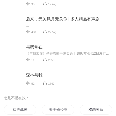
95
17.4万
后来，无关风月无关你 | 多人精品有声剧
...
438
22.5万
与我常在
《与我常在》是香港歌手陈奕迅于1997年4月12日发行的第二张粤语专辑，由华星唱片发行。专辑同名歌曲《与我常在》荣获第二十届十大中文金曲颁奖音乐会的最佳创作歌曲。《与我常在》是陈奕迅在华星唱片时期发行的第二张粤语专辑，亦是第三张正式发行的专辑。...
11
2658
森林与我
52
1742
您是不是在找：
边关战神
关于她和他
双恋关系