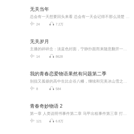
无关当年
总会有一天想要回头来看 总会有一天会记得不那么清楚 想说现在的一切都与当年无关 但往事总像尾巴一样休想甩掉 断了它究竟有多疼 估计只有狐狸爸爸知道 这是我的青春故事 不是你的 也不是你的 不用全世界陪我怀念 只想有天能念给你听 祝你晚安 有个好梦
24
7.2万
无关岁月
主播的碎碎念：淡蓝色封面，宁静扑面而来随意翻开一页，石头记，作者蒋勋老师写道：这块石头，是多前去龙坑旅行带回来的瞬间拉回了我的记忆2018年2月，我也去了龙坑，我记得，那儿有许多珍稀植物，两面刺，林投，白水木……，那可以看到未经破坏的珊瑚礁地...
14
8628
我的青春恋爱物语果然有问题第二季
别扭又孤僻的高中生比企谷八幡，继续和完美冰山雪之下雪乃、温柔开朗的由比滨结衣在侍奉部处理各类校园委托；修学旅行的假告白风波、新角色一色彩羽的登场与学生会竞选的漩涡，彻底打破三人表面的平和。八幡那套自我牺牲的处事方式不断刺痛同伴，他开始直...
8
584
青春奇妙物语 2
第一章 人类说明书事件第二章 马甲出租事件第三章 打工死神事件第四章 记忆玩家事件第五章 封印相机事件第六章 报应抽奖事件第七章 宅男吸血事件第八章 梦境彩排事件第九章 非常交易事件第十章 外星驾照事件第十一章 缘分牵线事件第十二章 童话联盟事件后记
121
6.8万