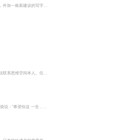
穿越过来就被合伙人扫地出门，到达了人生低谷。回到了家中，发现家里有三十三栋出租楼，外加一栋新建设的写字楼。摇身一变成了包租公，还出去做生意，脑子被驴踢了吧？每天收收租，过上咸鱼生活，收租它不香吗？
版权说明：老爸老妈出国英语系本人独立原创作品。欢迎大家一起学习。有意合作者，请私信联系恩维空间本人。任何人如借此非法牟利，本人保留依法维权的权利。 写给听众的话： 老爸老妈们辛苦了一辈子，现在又忙着上老年大学学出国英语。不管是为爱好、圆梦...
我叫宁不凡。 这名字是我妈起的。⼩时候我问过她，为啥给我取这么个名字，她摸着我的脑袋说：“希望你这 ⼀⽣，平平凡凡，安安稳稳。” 可我妈⾃⼰，却从来不是个平凡的⼈。 在我们⽼家那个巴掌⼤的村⼦⾥，我妈是出了名的出⻢仙。谁家丢了⽜⽺，谁家得了...