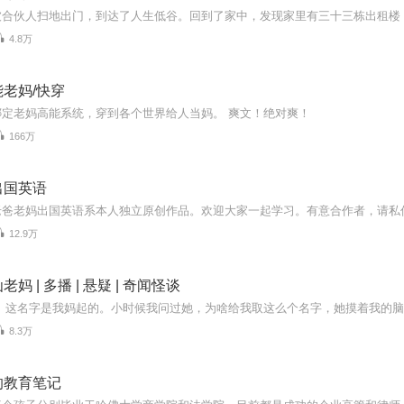
4.8万
老妈/快穿
绑定老妈高能系统，穿到各个世界给人当妈。 爽文！绝对爽！
166万
出国英语
12.9万
妈 | 多播 | 悬疑 | 奇闻怪谈
8.3万
的教育笔记