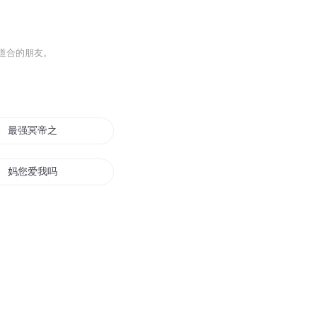
道合的朋友。
最强冥帝之一纸大纲
妈您爱我吗
本草纲目
我的生存纲领
大罗天纲