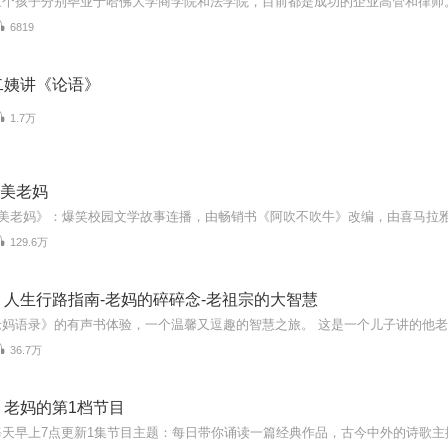
6819
二姨讲《论语》
1.7万
 美老妈
129.6万
人生行路指南-老妈的碎碎念-老祖宗的大智慧
36.7万
｜老妈的第1档节目