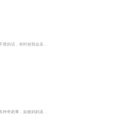
这里将陆续收藏一些关于我老妈弹琴，吐槽的一些音频，哈。老妈很逗，经常说些让人忍俊不禁的话，有时候我会采访她，有时候会和她弹个小曲。
讲述了小逗与父母、奶奶等家人之间发生的一系列搞笑又温馨的故事。小逗在生活中会遇到各种奇葩事，如被妈妈逼迫学习、遭遇爸妈的压岁钱套路等，但他总能凭借自己的机智化解难题或带来惊喜。