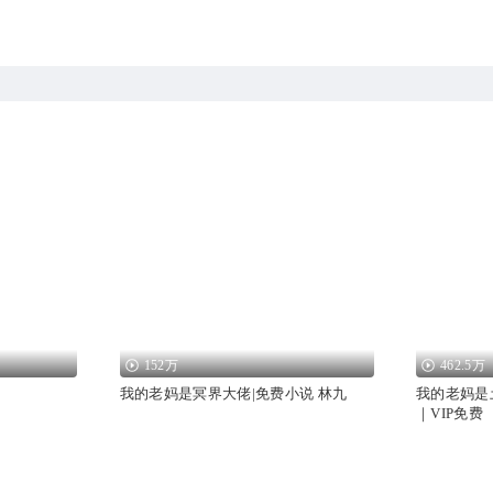
152万
462.5万
我的老妈是冥界大佬|免费小说 林九
我的老妈是
｜VIP免费