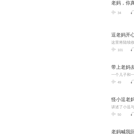
老妈，你
34
逗老妈开
101
带上老妈
一个儿子和一
49
怪小逗老
50
老妈喊我