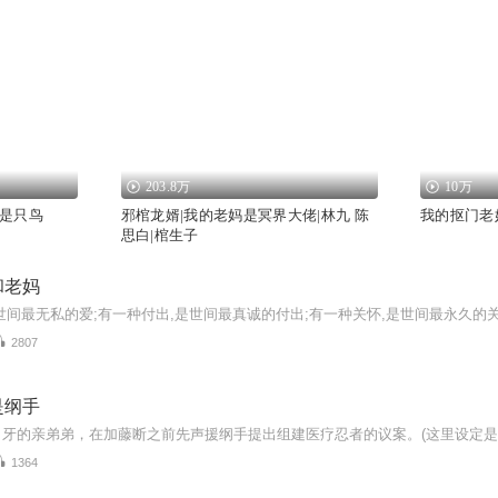
203.8万
10万
是只鸟
邪棺龙婿|我的老妈是冥界大佬|林九 陈
我的抠门老
思白|棺生子
和老妈
2807
是纲手
1364