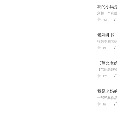
我的小妈
651
老妈讲书
49
【芭比老
173
我是老妈
70