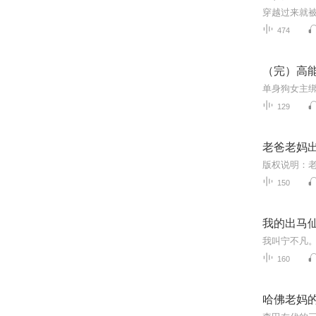
474
（完）高能
单身狗女主
129
老爸老妈
150
我的出马仙老
160
哈佛老妈