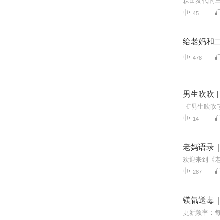
45
给老妈和
478
男生吹吹 |
14
老妈语录｜
287
镁氜送毒