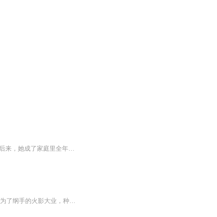
你以为她的人生，只有灶台、拖把、老公和孩子？她曾是商场上叱咤风云的连锁品牌CEO，后来，她成了家庭里全年无休的“老妈子”。直到有一天，她看着镜子里那个眼神黯淡、只会围着老公孩子转的自己，猛地按下了人生的暂停键。“这一次，我的KPI，只为自己。...
穿越到火影忍者，成为纲手的男朋友。这个世界，战乱连绵不休，神经病天才执着又奇葩。 为了纲手的火影大业，种花家自身的天赋觉醒，他手握屠龙之术决定开展一场轰轰烈烈的改……哦不对，种田。于是一场特殊的变化在忍界悄然发生。：宇智波止水、鼬、带土全...