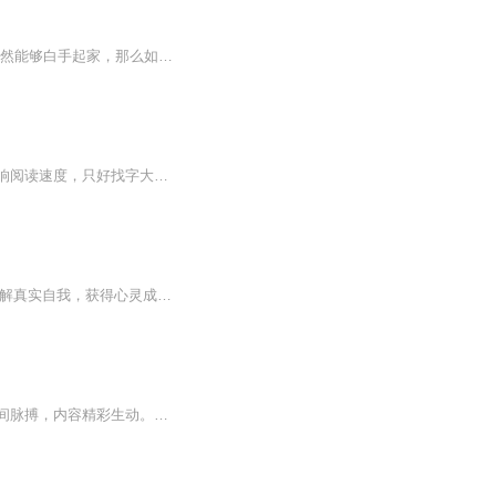
穿越一个利益至上的世界三年，张成白手起家。三年后，却遭遇暗算，一贫如洗。“我当初既然能够白手起家，那么如今，我也一定能东山再起！”就在张成有了如此决心的时候，他却收到了，来自自己神秘小妈的财富传承…
很荣幸和老妈一起读书，当过一辈子数学老师的她字正腔圆，很有派头，就是视力减退，影响阅读速度，只好找字大些的书，比如这本给小朋友编辑的诗集，正好我也一起学习一下
【芭比老妈说】由芭比老妈主讲星相学知识以及星相给个人内在潜力所带来的成功机遇---“了解真实自我，获得心灵成长”。芭比老妈，辽宁沈阳人。1978年就读于辽宁大学历史系，1982年毕业后从事历史档案工作，1985年开始在大学任教，后到复旦大学新闻系学习。20世纪90年代初成为我国第一位公共关系学副教授，届时在企业、机关、部队、学校等全国各地演讲上千场。1993年5月末《新华每日电讯》、《光明日报》、《深圳特区报》、新加坡《财经时报》香港《明报》等海内外报刊纷纷进行报道...
一部经典作品推存，绝对震撼您的心灵。商品质获奖小说。。大家多支持，小说情节进口时间脉搏，内容精彩生动。人物刻画细腻到位。给您一种身临其境的感觉，也欢迎多提建议和意见。我们将不断改进学习，争取带给大家优秀的作品。您的第一次聆听都是对我们最大的支持和厚爱一部经典作品推存，绝对震撼您的心灵。商品质获奖小说。。大家多支持，小说情节进口时间脉搏，内容精彩生动。人物刻画细腻到位。给您一种身临其境的感觉，也欢迎多提建议和意见。我们将不断改进学习，争取带给大家优秀的作品。您的第一次聆听都是对我们最大的支持和厚爱。谢谢。。。。谢谢。。。