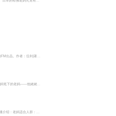
森田友代的三个孩子分别毕业于哈佛大学商学院和法学院，目前都是成功的企业高管和律师。日本的哈佛老妈究竟有何神奇之处，竟然能把三个孩子全部送进哈佛大学并且全部如此成功？本书从哈佛老妈自身的经验出发，不讲空话，不说废话，讲述了她的“放任式”家...
《“男生吹吹”美老妈》：爆笑校园文学故事连播，由畅销书《阿吹不吹牛》改编，由喜马拉雅FM出品。作者：伍剑|著名儿童文学作家，中国热闹派儿童幽默小说的代表人。演播：甜甜阿姨|童声配音演员，喜马拉雅FM明星主播，亲子阅读权威推广人，亲子教育节目讲...
欢迎来到《老妈语录》的有声书体验，一个温馨又逗趣的智慧之旅。 这是一个儿子讲的他老妈笔下的老妈——他姥姥的语录。记录了那些在日常生活中耳熟能详的老话，融合了家传智慧和温暖。这些老话不仅是文化传承的载体，也是生活智慧的宝库。本书旨在通过亲切...
更新频率：每天早上7点更新1集节目主题：每日带你诵读一篇经典作品，古今中外的诗歌主播介绍：老妈适合人群：没有不适合的