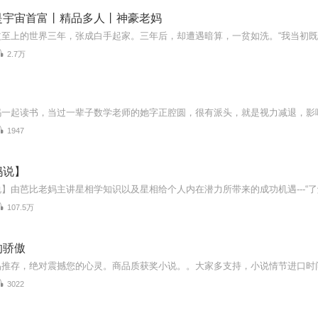
是宇宙首富丨精品多人丨神豪老妈
2.7万
1947
妈说】
107.5万
的骄傲
3022