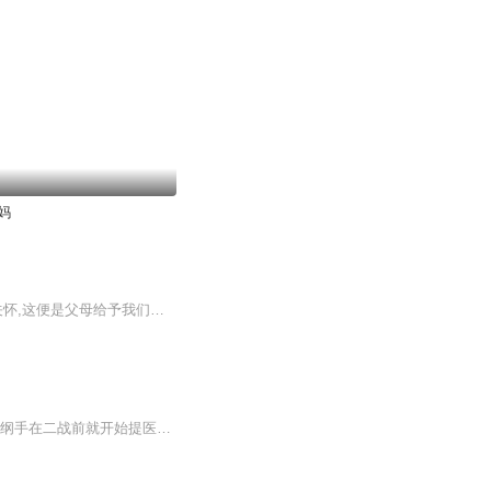
妈
有一种爱,是世间最无私的爱;有一种付出,是世间最真诚的付出;有一种关怀,是世间最永久的关怀,这便是父母给予我们的一切。父母为我们操劳一辈子尝尽辛酸苦辣，感恩父母，思念家乡的爸爸和想念的妈妈。庞小辉最新单曲EP《我的老爸和老妈》深情演绎，...
男主穿越成白牙的亲弟弟，在加藤断之前先声援纲手提出组建医疗忍者的议案。(这里设定是纲手在二战前就开始提医疗忍者的事情，所以绳树还没死。)看旗木川枫如何在忍界煽动自己的蝴蝶翅膀。灭团藏，赶日斩，娶纲手，收影级弟子，弥补原著遗憾，打造最强木叶...