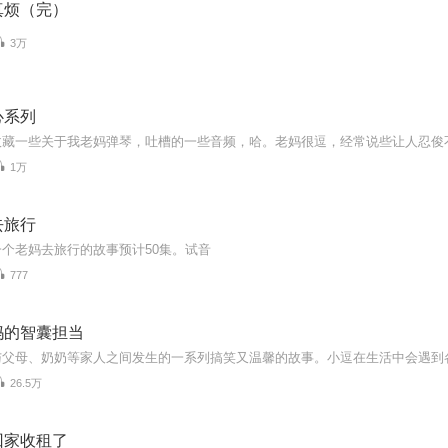
真烦（完）
3万
心系列
1万
去旅行
个老妈去旅行的故事预计50集。试音
777
妈的智囊担当
26.5万
回家收租了