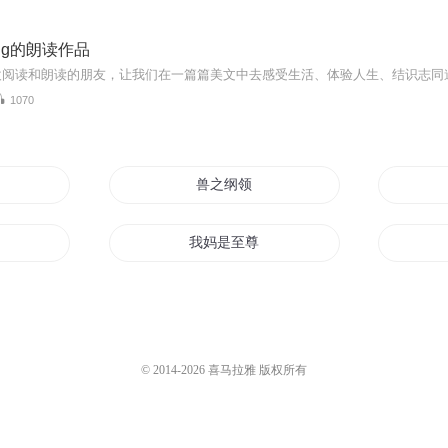
ng的朗读作品
欢阅读和朗读的朋友，让我们在一篇篇美文中去感受生活、体验人生、结识志同
1070
兽之纲领
超纲
我妈是至尊
猫妈日记
想重生了
明星妈妈
© 2014-
2026
喜马拉雅 版权所有
是我姐
武纲长存