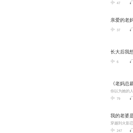
47
亲爱的老妈
37
长大后我
6
《老妈总
79
我的老婆
247