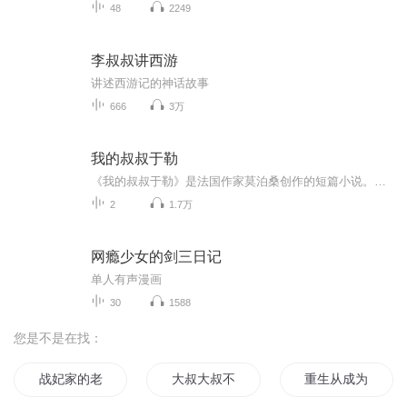
48
2249
李叔叔讲西游
讲述西游记的神话故事
666
3万
我的叔叔于勒
《我的叔叔于勒》是法国作家莫泊桑创作的短篇小说。这篇文章主要写“我”一家人在去哲尔赛岛途中，巧遇于勒经过，刻画了菲利普夫妇在发现富于勒变成穷于勒的时候的不同表现和心理，通过菲利普夫妇对待于勒的不同态度揭示并讽刺了在阶级社会中，人与人之间...
2
1.7万
网瘾少女的剑三日记
单人有声漫画
30
1588
您是不是在找：
战妃家的老皇叔
大叔大叔不要不要
重生从成为三叔开