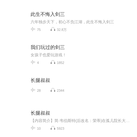
此生不悔入剑三
六年独步天下，初心不负江湖，此生不悔入剑三
75
32.8万
我们玩过的剑三
女孩子也爱玩游戏！
4
1852
长腿叔叔
28
2344
长腿叔叔
【内容简介】简·韦伯斯特(后改名：荣蒂)在孤儿院长大，对孤儿院生活感到很厌倦，渴望美好的生活。因为自己写的一篇文毫，她受到孤儿院一位匿名理事的资助而上了大学。茱蒂没有见过这位理事，只是偶然看见理事瘦长的身影，所以戏称他为“长腿叔叔”。作为...
10
5923