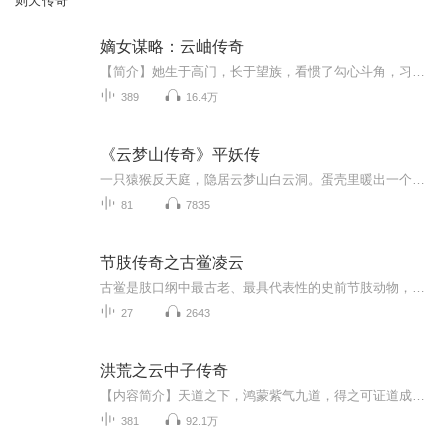
则天传奇
嫡女谋略：云岫传奇
【简介】她生于高门，长于望族，看惯了勾心斗角，习惯了权力厮杀。从王府到深宫，从倾国倾城的高门嫡女到尊贵无比的后宫之主，她可以把自己深爱的男人送上龙椅，也可以用铁血手腕翻覆乱世！天下为局，江山为子，芊芊素手拨动暗涌风云。王府魑魅魍魉蛰伏，...
389
16.4万
《云梦山传奇》平妖传
一只猿猴反天庭，隐居云梦山白云洞。蛋壳里暖出一个小和尚，历经万难三盗天书。狐狸精修道，辅助王则造反。包文正推荐文彦博平乱，与妖魔展开一场大战。最终老狐狸战败，被天庭降罚，去云梦山白云洞替老猿猴看管天书。
81
7835
节肢传奇之古鲎凌云
古鲎是肢口纲中最古老、最具代表性的史前节肢动物，横跨奥陶纪至二叠纪，包含板足鲎（海蝎）与早期剑尾类两大支系。它们体型差异极大，小者十余厘米，大者可达两米以上，曾是志留纪海洋与淡水生态中的顶级掠食者，凭借强壮螯肢、流线躯体与敏锐感官称霸水...
27
2643
洪荒之云中子传奇
【内容简介】天道之下，鸿蒙紫气九道，得之可证道成圣，不死不灭，洪荒生灵不知几何，为一道鸿蒙紫气，多少强大生灵疯狂杀戮，想要将鸿蒙紫气据为己有，证道成圣，不做任圣人摆布的蝼蚁。这是一个蝼蚁证道成圣的故事，也是一段属于云中子的传奇之路。【作...
381
92.1万