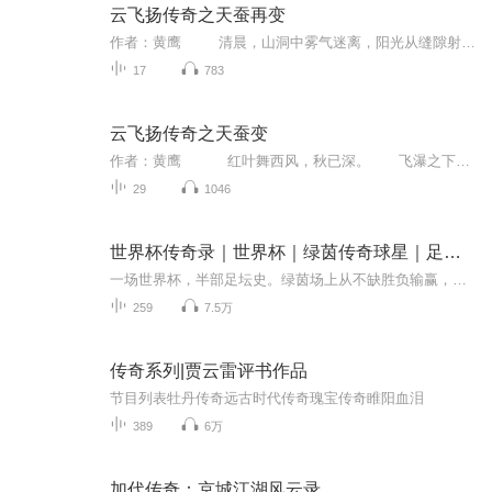
云飞扬传奇之天蚕再变
作者：黄鹰 清晨，山洞中雾气迷离，阳光从缝隙射进来，有如一条光柱从雾气中穿过，又增加了三分神秘的气氛。 山洞到处都是奇形怪状的钟乳石，阳光落在钟乳石上，色彩变幻缤纷。 越到里边阳光便越弱，钟乳石也逐渐失色，虽仍然晶莹，那种色泽...
17
783
云飞扬传奇之天蚕变
作者：黄鹰 红叶舞西风，秋已深。 飞瀑之下，枫林之旁，激流之中一方巨石之上，孤鹤般立着一个白衣人。 白衣如飞雪，这个人的一头散发亦是白雪般飞舞在西风中。
29
1046
世界杯传奇录｜世界杯｜绿茵传奇球星｜足坛往事
一场世界杯，半部足坛史。绿茵场上从不缺胜负输赢，更藏着无数热血滚烫、跌宕动人的传奇往事。《世界杯传奇录-足坛往事闲谈》以轻松闲谈的口吻，褪去赛事解说的紧绷节奏，带你慢品百年世界杯的风云变迁。这里没有枯燥的数据堆砌，只讲深入人心的足球故事。...
259
7.5万
传奇系列|贾云雷评书作品
节目列表牡丹传奇远古时代传奇瑰宝传奇睢阳血泪
389
6万
加代传奇：京城江湖风云录