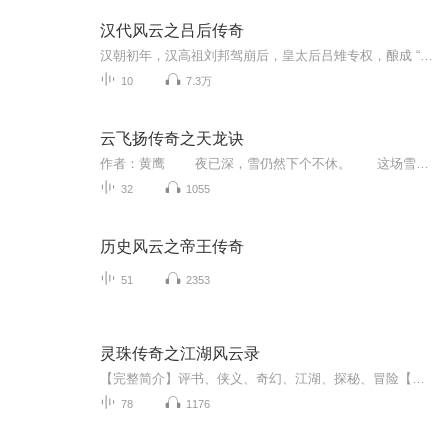
汉代风云之吕后传奇
汉朝初年，汉高祖刘邦驾崩后，皇太后吕雉专权，酿成 “诸吕之乱”。今天如何重新认识吕后这个人物？学术小生武黎嵩 带我们重审一桩历史大案。请听 南大历史学系讲师、历史学博士武黎嵩 讲述《汉代风云之吕后传奇》。
10
7.3万
云飞扬传奇之天龙诀
作者：黄鹰 夜已深，雪仍然下个不休。 这场雪由黄昏开始，已经下了两个时辰，傅香君跪在苦修庵的前院地上到现在却已经三天。 积雪盖过了她的膝盖，她的面庞已因为寒冷变苍白，可是神情仍然那么坚决，眼珠仿佛已冰桔，凝望着那紧闭的门户。 ...
32
1055
历史风云之帝王传奇
51
2353
灵珠传奇之江湖风云录
【完整简介】评书、侠义、奇幻、江湖、探秘、冒险【内容简介】《灵珠传奇之江湖风云录》是一部扣人心弦的评书，讲述了一段充满奇幻与侠义的江湖冒险。 萧逸尘、柳逸飞与苏婉三人，因机缘巧合登上神秘岛屿，发现水晶球隐藏着上古邪恶力量封印的秘密。为拯...
78
1176