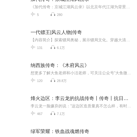
《加代传奇：京城江湖风云录》以北京年代江湖为背景，讲述一个草根人物在时代浪潮中起落沉浮的故事。这里没有简单的打打杀杀，更多的是饭局、人情、面子、义气和选择。胡同深处的旧事，酒桌背后的局，兄弟之间的情，都在一段段往事里慢慢展开。听懂加代，...
5
280
一代镖王|风云人物|传奇
【内容简介】探索镖局奥秘，展示镖局文化。穿越大清帝国，再现保镖历史。《一代镖王》以真实的历史事件为基础，描写了华中地区唯一的大镖局“广盛镖局”的创办和延续，以及镖局的歇业。以广盛镖局创办人戴二闾为主要描写对象，记述了他以武扬名，以仁保镖...
131
6.1万
纳西族传奇：《木府风云》
想更多了解大鱼老师和小洁老师，可关注公众号“大鱼微课”（ID：dayuweike），或加工作人员私人微信：jiebaobao815一座土司府，半部纳西史。内容来源于《木府风云》，根据同名电视剧改编的长篇小说，王倦改编，赵梦媛整理，中国友谊出版社出版。
120
28.8万
烽火边区：李云龙的抗战传奇丨传奇丨抗日丨免费收听
李云龙一脸嫌弃的说：“这边区造质量真不怎么样，有时候爆炸只有两半。” 张万和说：“嫌弃啊，嫌弃你就别要。” “那不行，这次说什么也要给我十箱。”李云龙立马缓和语气说：“能拔浓的就是好膏药，咱们部队没有这玩应还真不行。” 这时王兴国一手举着56...
467
7.1万
绿军荣耀：铁血战魂燃传奇