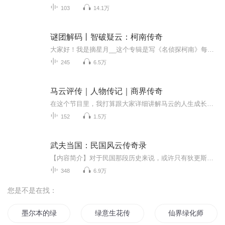
103
14.1万
谜团解码丨智破疑云：柯南传奇
大家好！我是摘星月__这个专辑是写《名侦探柯南》每一集的解说，是我个人见解，有局限性，可能不准确，还请点评和指教，谢谢了。第一次做这类的，会有很多不足，虚心求教！
245
6.5万
马云评传｜人物传记｜商界传奇
在这个节目里，我打算跟大家详细讲解马云的人生成长过程，创业历程，以及分析一些他的名言警句。但这绝对不是什么心灵鸡汤节目哈，而是要教给大家一些实实在在的知识，让大家的人生也少走点弯路。首先请允许我做个简单的自我介绍。我是一位传统国学文化的...
152
1.5万
武夫当国：民国风云传奇录
【内容简介】对于民国那段历史来说，或许只有狄更斯在《双城记》中所说的那段话为贴切：“这是睿智的时代，这也是蒙昧的时代；这是笃信的时代，这也是怀疑的时代；这是希望的春天，这也是绝望的冬天……”在这个风范十足的时代，文人与大师们挥动衣袖，铸...
348
6.9万
您是不是在找：
墨尔本的绿光
绿意生花传
仙界绿化师