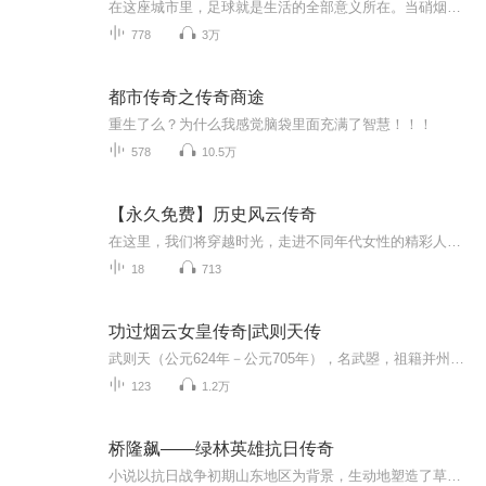
在这座城市里，足球就是生活的全部意义所在。当硝烟与战火远离，和平的日子里，唯有足球能够承载人们心中目空一切的豪情壮志，能够给予他们征服一切酣畅淋漓之感。大街小巷，处处都弥漫着对足球的狂热气息，它已然成为这座城市至高无上的信仰。 然而，就...
778
3万
都市传奇之传奇商途
重生了么？为什么我感觉脑袋里面充满了智慧！！！
578
10.5万
【永久免费】历史风云传奇
在这里，我们将穿越时光，走进不同年代女性的精彩人生。她们在历史的洪流中坚守、奋斗，书写着属于自己的传奇。通过生动的声音，为您展现那些充满波折与希望的岁月，一同感受女性的力量与魅力。
18
713
功过烟云女皇传奇|武则天传
武则天（公元624年－公元705年），名武曌，祖籍并州文水县（现成山西文水县东），生于长安（今陕西省西安市），中国历史上唯一得到普遍承认和众人皆知的女皇帝。唐朝功臣武士彟次女，母亲杨氏。十四岁入后宫为唐太宗的才人，唐太宗赐号“武媚”，唐高宗时...
123
1.2万
桥隆飙——绿林英雄抗日传奇
小说以抗日战争初期山东地区为背景，生动地塑造了草莽抗日英雄桥隆飙这一艺术形象，描述了他从自发的革命斗争到接受党领导的曲折复杂过程。小说充满了一个个起伏跌宕的情节，有很强的故事性，充分展现了桥隆飙与飙字军对日寇及其爪牙坚决斗争的英雄气概。...