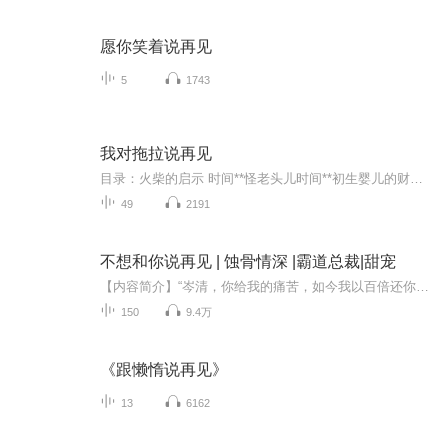
愿你笑着说再见
5
1743
我对拖拉说再见
目录：火柴的启示 时间**怪老头儿时间**初生婴儿的财富*珍贵的礼物成长小魔棒四兄妹的故事时间的秘密拒*美食的人成功的公式了不起的银行时间是棵奇迹树他给世界带来光明寸金难买寸光阴**的谜语*长又*短它叫潇洒哥时间去哪儿了黑名单上的人时间偷手之一：缺乏时间观念不一样的暑假时间偷手之二：缺乏计划寒号鸟的故事时间偷手之三：拖延写不完的作业时间偷手之四：缺乏效率班长的秘密口诀时间偷手之五：不分轻重缓急爱尔斯的五分钟时间偷手之六：不重视零碎时间比钟表还准的康德拥有好多头衔的小姑娘神奇的时间表居里夫人的成功秘诀严格执行计划“下次开船”港***重要和时间赛跑跑在时间前面忘我写作的巴尔扎克守财奴的“聚宝盆”效率专家爸爸眨眼之间我的禁令时间之网我叫“找东西”井井有条结语**48小时......
49
2191
不想和你说再见 | 蚀骨情深 |霸道总裁|甜宠
【内容简介】“岑清，你给我的痛苦，如今我以百倍还你！”侯景擎最恨岑清。恨不得将她囚禁在身边，永远折磨她，永远控制她！六年后……“总裁，夫人跟圈子里的小鲜肉单独去吃饭了。”侯景擎：“封杀他！”“总裁，夫人说她不想见您，说您是渣男。”男人跪...
150
9.4万
《跟懒惰说再见》
13
6162