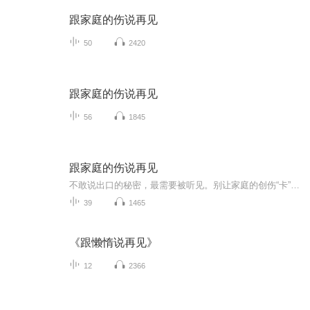
跟家庭的伤说再见
50
2420
跟家庭的伤说再见
56
1845
跟家庭的伤说再见
不敢说出口的秘密，最需要被听见。别让家庭的创伤“卡”住你！开口说自己的故事，让自己被聆听，被理解，也被疗愈。
39
1465
《跟懒惰说再见》
12
2366