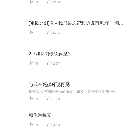
58
2179
[連載の劇]原来我只是忘记和你说再见.第一期.凌霄剧团
2
5705
2《和坏习惯说再见》
46
2.2万
与成长死循环说再见
想交流和进我读书群的听友，威X，j629962x想获得更多的智慧，拥有富人思维，成功思维吗？快来和我们一起交流和探讨吧！！智慧是分辨差异的能力智慧是解决问题的能力智慧是运用知识的能力智慧是正确选择的能力智慧是克服恐惧的关键智慧是制造财富的工场我们...
50
1589
和你说晚安
88
3263