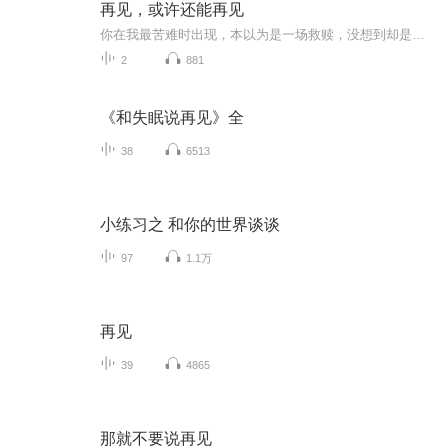
再见，或许还能再见
你在我最苦难时出现，本以为是一场救赎，没想到却是一场可笑的误会，我把引起误会的印记洗了，回归本该属于我的生活，你找到正确的人，去报对的恩，我们不要在见了，好不好？你们的恩怨，本与我无关。
2
881
《和失眠说再见》全
38
6513
小练习之 和你的世界谈谈
97
1.1万
再见
39
4865
那就不要说再见