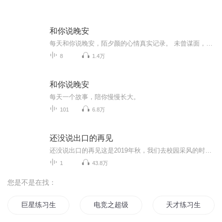
和你说晚安
每天和你说晚安，陌夕颜的心情真实记录。 未曾谋面，谢谢你们收听，因为声音遇见过。 新浪微博：NJ陌夕颜； 微信公众号：陌颜细语（metmoyanxiyu）； QQ听友交流群：488591211； 投稿合作请发：cxianian@163.com
8
1.4万
和你说晚安
每天一个故事，陪你慢慢长大。
101
6.8万
还没说出口的再见
还没说出口的再见这是2019年秋，我们去校园采风的时候写下的歌。那天周末，校园里没什么人，我和经纪人漫无目的的走着，聊着，看着那些好像离我好远，但又正真是我经历过的，类似的场景。那时候湖畔边总有情侣坐在长椅上，旁若无人的你侬我侬跑道上的体育生也好像永远都不会累一样，一直奔跑翘课的顽皮孩子一边嘲笑傻傻学习的三好学生，一边小心翼翼地翻过院墙，却没曾想，教导主任就在他们落下的地方。那时候老师说，你们不珍惜现在的校园时光，当你们长大以后，一定会想念这里....
1
43.8万
您是不是在找：
巨星练习生
电竞之超级练习生
天才练习生我家老