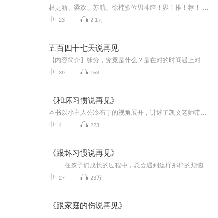
林更新、梁欢、苏航、徐楠多位男神跨！界！推！荐！ 【内容简介】 新锐作家高捷动人心弦的爱情小说集，25篇直抵人心的故事，25段速食时代下的爱情，每一个人，每一分钟，都能在书中找到自己。 《那就不要说再见》独家收录了25篇关于爱情的短篇小说，讲述了在速食时代下，都市男女们如何邂逅爱、面对爱、告别爱、逃避爱的故事，以及爱情的保质期除了彼此心中有爱，还需要用最好的方式来相处等等一系列关乎爱情的现实问题。 你可能是曾经拥有过老萧的老杨，也可能是浪子回头的大长脸，更可能是一直在寻找真爱的吨吨；你可能像杜小姐那样犹豫不定过，也可能像路霓一样赴汤蹈火过，你也许也像静一样一直在等待你的辜先生。你可能并不是看客，你就在书中。 谨以本书，献给那些在茫茫都市中寻找真爱的男女们，唯愿你们永远不必对你爱的人说再见。
23
2.1万
五百四十七天说再见
【内容简介】缘分，究竟是什么？是在对的时间遇上对的人。那一年他14岁，遇见了14岁的她，她的笑脸恍惚了他的眼。那张脸刻在脑海，一直不曾磨灭。那一年他独自漂泊，看见她站在远处冲他微笑，他以为那是一个梦，转眼，却没有任何人。他以为他和她再也不会...
39
153
《和坏习惯说再见》
本书以小主人公冷布丁的视角展开，讲述了凯文老师带领他与他的同学们参与的5堂不可思议的奇趣健康课。他们去了色彩缤纷的零食博物馆，见到了零食的制作过程；坐上飞船去到太空，却惊讶地发现时空来到了十年以后；掉到肚子里，与肠胃里辛勤工作的小精灵们打...
4
223
《跟坏习惯说再见》
在孩子们成长的过程中，总会遇到这样那样的烦恼和困惑。而解决这些烦恼和困惑，关系到孩子们健全的心智、为人处世的智慧以及对梦想的态度。本套书精选小朋友们喜闻乐见的小故事，从多个视角给出了切实可行的解决方案。希望孩子们在阅读中学会自我管理、自我完善，树立信心，走向成功。 青少年成长必读励志书 资深教育专家鼎力推荐！ 满满正能量，做自信、自强、自爱、自立的...
27
23万
《跟家庭的伤说再见》