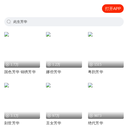
打开APP
此生芳华
1.7万
1.2万
1515
国色芳华 锦绣芳华
娜些芳华
粤韵芳华
3.1万
97万
9073
刻世芳华
丑女芳华
绝代芳华