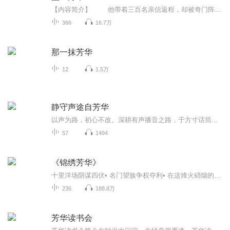
【内容简介】 他带着三百名亲信返程，却被奇门阵法困在一处深山老林，七天七夜走不出去，身边的人不停死亡，人心惶惶。 一个骑着骡子的少女，闯入阵中，轻松将阵法破除，救了他和他下属的性命。 他望着少女娇嫩的脸，懊恼的说：“怎么我...
366
16.7万
那一抹芳华
12
1.5万
静守声途自芳华
以声为路，初心不改。深耕有声播音之路，于方寸话筒间品读文字、演绎百态故事。不问喧嚣，只守本心，在日复一日的演播里沉淀自我、慢慢成长。用温柔声线治愈时光，以匠心坚守有声征途，让声音自带芳华，一路从容绽放。
57
1494
《锦绣芳华》
十里洋场阴谋四伏• 名门望族争权夺利• 在这烽火硝烟的民国乱世• 演绎芳华绝代的锦绣传奇……
236
188.8万
芳华读书会