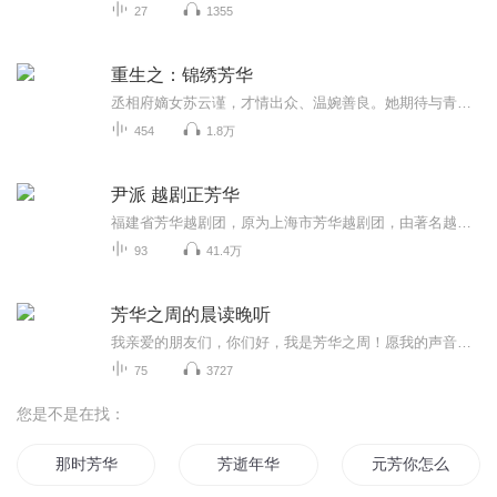
27
1355
重生之：锦绣芳华
丞相府嫡女苏云谨，才情出众、温婉善良。她期待与青梅竹马的未婚夫共度一生，却因府中姨娘勾结外人陷害，被污蔑失了清白，父亲听信谗言，将她囚禁柴房，青梅竹马也抛弃她，迎娶了她的庶妹。苏云谨在绝望中含恨而终，却意外重生回到及笄之年。这一世，她决...
454
1.8万
尹派 越剧正芳华
福建省芳华越剧团，原为上海市芳华越剧团，由著名越剧表演艺术家尹桂芳于1946年在上海创建的，1959年1月支援到福建，现越剧团主要演员有王君安、李敏、王一敏、郑全、陈丽宇等。
93
41.4万
芳华之周的晨读晚听
我亲爱的朋友们，你们好，我是芳华之周！愿我的声音如一缕微风，轻轻拂去你今日的疲惫。在这片属于你的宁静时光里，让思绪沉入温柔的夜色，让呼吸随着星光的节奏缓缓流淌，带给您舒心的每一个昼夜。
75
3727
您是不是在找：
那时芳华
芳逝年华
元芳你怎么看