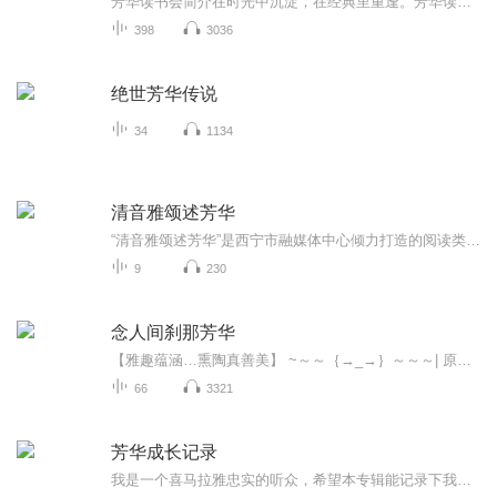
芳华读书会简介在时光中沉淀，在经典里重逢。芳华读书会，是一处为心灵辟出的安静角落，旨在与同道好友一同走进中华文明的智慧源头——四书五经。我们相信，真正的“芳华”，并非仅是外在的繁盛，更是内在生命的蓬勃与优雅。那些穿越千年的字句，关乎修身...
398
3036
绝世芳华传说
34
1134
清音雅颂述芳华
“清音雅颂述芳华”是西宁市融媒体中心倾力打造的阅读类新媒体传播品牌。账号内容坚守“以声传情、以文润心”的创作理念，摒弃宏大叙事，聚焦平凡生活中的细微意趣，通过经典诵读、美文分享、本土佳作品读等形式，以清越之声传递文字力量，以雅颂篇章书写...
9
230
念人间刹那芳华
【雅趣蕴涵…熏陶真善美】 ~～～｛→_→｝～～～| 原创曲调，灵感旋律！|| 即兴编制，深情韵味！|| 诗词歌赋，音符跳跃！|| 温言软语，低吟浅唱！| 。。｡(≧∇≦)。。。
66
3321
芳华成长记录
我是一个喜马拉雅忠实的听众，希望本专辑能记录下我由听到说的点点滴滴的精彩瞬间。让它见证我的成长！