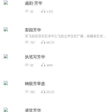
越剧·芳华
31
1.5万
梨园芳华
宋飞创意语言艺术中心飞悦之声文艺广播，收藏老艺术家珍藏声音，传承中华国粹艺术，戏曲世界的斑斓精彩，品味梨园芳华，一段戏曲结缘的传奇！...
767
68.7万
执笔写芳华
62
2004
轉眼芳華盡
251
25.1万
盛世芳华