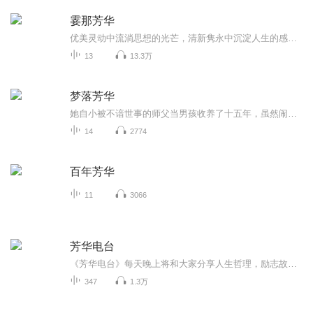
霎那芳华
优美灵动中流淌思想的光芒，清新隽永中沉淀人生的感悟。
13
13.3万
梦落芳华
她自小被不谙世事的师父当男孩收养了十五年，虽然闹得笑话百出，但她与师父之间的感情融洽，日子也过得安逸。直到太子介入，她不得不隐于江湖。五年后名声大噪的她进宫成了皇妃，却又被人布局谋害，弃于荒野。当她被人救醒后，却忘了眼前这位有着仙人之姿...
14
2774
百年芳华
11
3066
芳华电台
《芳华电台》每天晚上将和大家分享人生哲理，励志故事，成长感悟。温暖的声音治愈你的心灵，陪伴你走过人生中的每段芳华岁月，助你轻松入眠。
347
1.3万