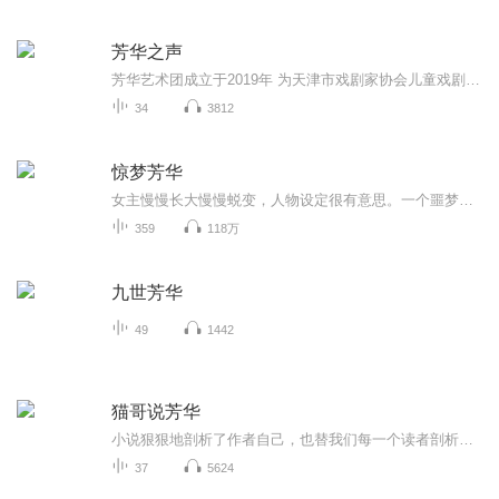
芳华之声
芳华艺术团成立于2019年 为天津市戏剧家协会儿童戏剧教育专业委员会下属艺术团，艺术团成立后先后应邀出席乌镇戏剧节、中日韩国际戏剧节、南山戏剧节等全国多家戏剧节演出，表演节目深受评委及观众好评
34
3812
惊梦芳华
女主慢慢长大慢慢蜕变，人物设定很有意思。一个噩梦让她虐掉人渣，俘获男神，走上人生巅峰。本书有思想，有内容，有亲情，友情，爱情，有理想和信念，也有欺骗与背叛，让人感悟良多。前期女主有些蠢萌，到中后期机智果决的蜕变，经历了复杂的心路历程。需要听友有耐心哦，否则会看不到后面精彩的故事的。文案构思巧妙，情节跌宕起伏。
359
118万
九世芳华
49
1442
猫哥说芳华
小说狠狠地剖析了作者自己，也替我们每一个读者剖析了自己。我们是不是每天以为自己心向阳光，却不知道内心充满自私与恶欲
37
5624