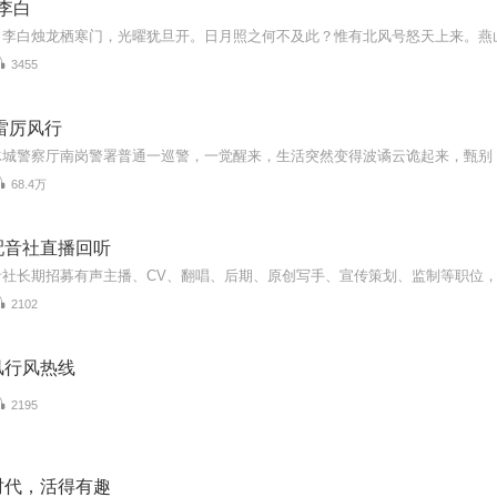
 李白
3455
雷厉风行
68.4万
配音社直播回听
2102
风行风热线
2195
时代，活得有趣