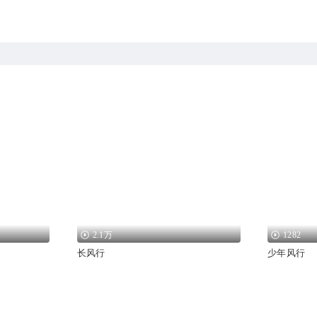
2.1万
1282
长风行
少年风行