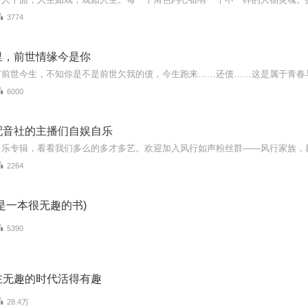
3774
里，前世情缘今是你
有前世今生，不知你是不是前世欠我的债，今生跑来……还债……这是属于青春
6000
配音社的主播们自娱自乐
自乐专辑，看看我们多么的多才多艺。欢迎加入风行如声粉丝群——风行家族，
2264
是一本很无趣的书)
5390
在无趣的时代活得有趣
28.4万