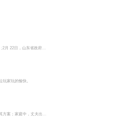
今年2月4日，中共中央国务院发布1号文件《中共中央国务院关于实施乡村振兴战略的意见》;2月 22日，山东省政府召开“山东省全面展开新旧动能转换重大工程动员大会”，提出农村产业经济的新旧动能转换是全省工作的重要组成部分。 对于自主汽车品牌而言，随着城市市场的逐渐饱和，如何在农村经济起飞的当下，有效的开发农村市场需求，寻找新的行业增势迫在眉睫。 在新的政策环境下，如何抓住农村产业变革的实际，抢先渗透县域市场，实施汽车下乡等一系列营销下沉动作尤为关键。此次“山东新动能·美丽新乡村”--中国汽车自主品牌助力齐鲁崛起之旅的大型巡回活动将会走进德州、日照、潍坊、济宁、临沂五站。特邀东风风行加入自主品牌巡回阵营，一同深耕农村市场。
位玩家玩的愉快。
苏子舟在制造业企业拼搏多年成高管，却面临诸多困境。职场上，男性同事因性别歧视否定其方案；家庭中，丈夫出轨致婚姻破裂，离婚纠纷牵扯精力。她在社交场合亦受冷遇，供应商也常轻视她。但苏子舟凭借坚韧毅力，用专业能力证明自己，妥善处理离婚事宜，重...