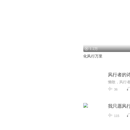
1.2万
化风行万里
风行者的
懒散，风行
36
我只愿风
115