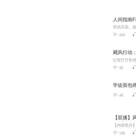
人间指南F
205
飓风行动：
90
学徒面包师
48
【双播】风
136