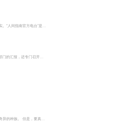
学历不高，阅历不少，急眼了骂街，高兴了喝酒，挣得不多但活的讲究，离经叛道但保持真实。“人间指南官方电台”是4位“社会闲散人员”组成的聊天类脱口秀播客。自由散漫，不干不净，是野路子的真实碰撞，给你最真实的内容和最简单的快乐。
公安厅厅长对这场“春雷行动”异乎寻常地重视，不但先后多 次听取各级公安机关和公安厅各部门的汇报，还专门召开收网行动动员部署会。“春雷行动”收网 期间，李春生亲自在广东省公安厅指挥中心坐镇指挥，郭少波等几位副厅长则在位于揭阳普宁 市的前线指...
【内容简介】这是一个大航海的时代，除了人类的生活外，更是有着凶猛的野兽和其他各种奇异的种族。 但是，要真的比起来的话，人类，依旧是万物的主宰。 海洋，本来就是生命的起源，而人们对于海洋更是有一种热爱之情，由此，海贼和海军便是诞生了。 在这一...