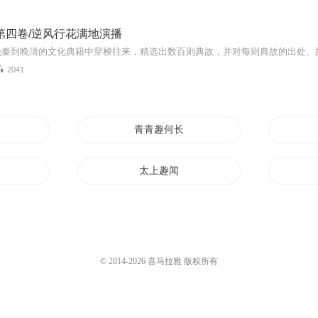
第四卷/逆风行花满地演播
2041
青青趣何长
太上趣闻
生不会无趣
仙家志趣
趣问修真
© 2014-
2026
喜马拉雅 版权所有
时空的乐趣