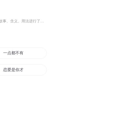
本书编者在先秦到晚清的文化典籍中穿梭往来，精选出数百则典故，并对每则典故的出处、故事、含义、用法进行了详解。为了方便读者查阅，根据含义的异同对这些典故进行了分类，使读者用起来方便快捷、得心应手。一书在手，尽览中国语言文化的博大精深。
一点都不有趣的世界
恋爱是你才有趣
风趣的日本战国
趣味三国
灵通趣事