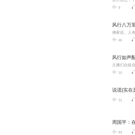
8
风行八万
佛家说，人
46
风行如声
主播们自娱
10
说谎(实在
31
周国平：
83