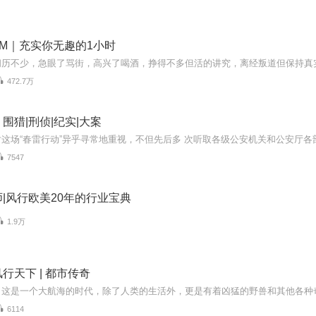
M｜充实你无趣的1小时
472.7万
围猎|刑侦|纪实|大案
7547
|风行欧美20年的行业宝典
1.9万
行天下 | 都市传奇
6114