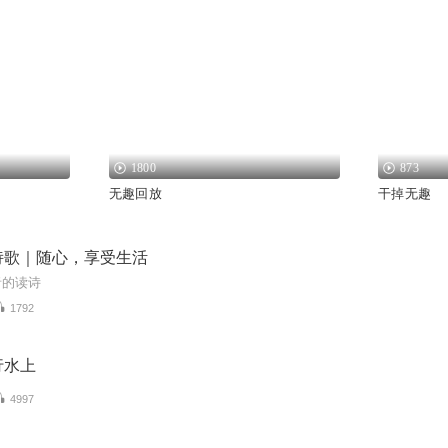
1800
873
无趣回放
干掉无趣
诗歌｜随心，享受生活
者的读诗
1792
行水上
4997