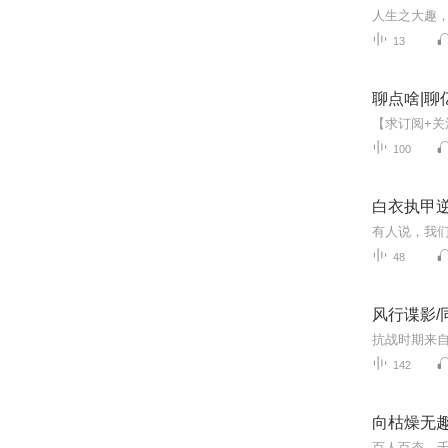
13
聊点啥|聊
【求订阅+关
100
白衣执甲
48
风行谍影/
142
向枯燥无趣