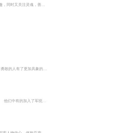
人生之大趣，第一源自生命，第二源自灵魂。一个人只要热爱生命，善于品位生命固有的乐趣，同时又关注灵魂，善于同人类历史上伟大的灵魂交往，即便在一个无趣的时代，仍然可以生活得有趣。做自己是一件特别不容易的事，但我更愿意做自己。真性情，愿你体会...
有人说，我们中国人总是被我们当中最勇敢的一群人保护着！ 经历过2020年，让我们对这群勇敢的人有了更加具象的理解。我们十分庆幸，也十分感恩，庆幸自己与这群勇敢的人活在同一个时代，感恩自己被他们守护着。 虽然我们不能上阵杀敌，不能救死扶伤，但是...
抗战时期来自沛县中学的一帮同学因一场校园群殴事件使得人生轨迹发生了翻天覆地的变化。 他们中有的加入了军统，有的加入了中统，有的是中共地下党，有的投靠日本人…… 在这场波诡云谲的谍战中，他们展开了一场忠诚与良知、理智与信仰、利益与爱情等的殊...
百人百态，千人千面，人生如戏，戏如人生。每一个角色内心都有一个不一样的人物灵魂。探索人物内心，体验百变人生。倘若不能惟妙惟肖，那就塑造妙趣横生。只有小演员，没有小角色。过瘾！