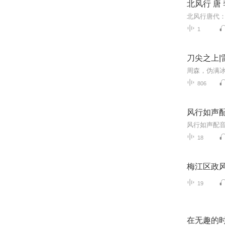
北风行 唐
1
刀尖之上|
806
风行如声
18
梅江区政
19
在无趣的