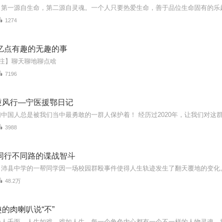
1274
亿点有趣的无趣的事
注】聊天聊地聊点啥
7196
逆风行—宁医援鄂日记
3988
同行不同路的谍战智斗
48.2万
的肉喇叭说“不”