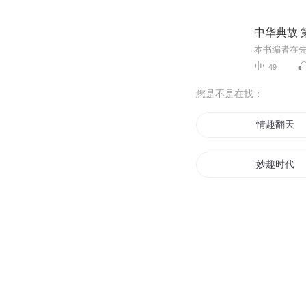
中华典故 
49
您是不是在找：
情趣翻天
妙趣时代
我的将棋人
无趣日志
趣味世界