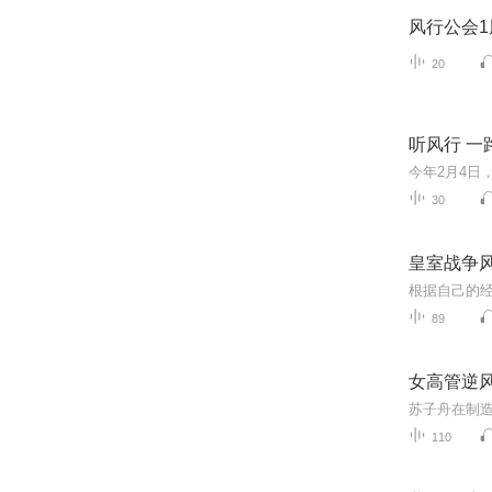
风行公会1
20
听风行 一
30
皇室战争
根据自己的
89
女高管逆
110