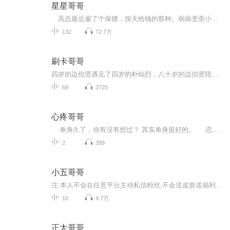
星星哥哥
高总最近雇了个保镖，按天给钱的那种。病病歪歪小白脸，还没有高总壮实，一看就不是什么正经保镖。高雨笙（攻）X翟辰（受）非主流霸道总裁俏保镖，少量悬疑推理
132
72.7万
刷卡哥哥
四岁的边伯贤遇见了四岁的朴灿烈，八十岁的边伯贤陪伴着八十岁的朴灿烈。跟着时光轴走向未来的路上，一直做着彼此枕边最甜的那颗糖。嘿，你愿意和我分享你的养老金吗?
69
3725
心疼哥哥
单身久了，你有没有想过？ 其实单身挺好的。 恋爱久了，你一定会想，吵吵闹闹很正常吧？ 很多人还羡慕呢…… 谭杰希的这首歌里，用好几个再熟悉不过的爱情片段描绘了男孩和女孩之间永远是隔着火星和金星的那段距离。爱的路上，有人还在寻寻觅觅，有人已经修成正果，甚至有人放弃等待。但，都希望你是快乐的。 这首歌的神来之笔来自胡老板胡夏，他在听完第一版demo之后，脱口而出——【心疼哥哥】。活在当下，请你心疼自己多一点。
2
399
小五哥哥
注:本人不会在任意平台主动私信粉丝,不会送皮肤送福利,小心被骗!!
10
4.7万
正太哥哥