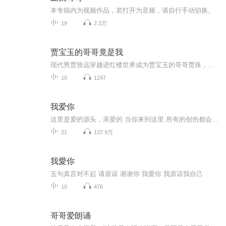
本专辑内为视频作品，若打开为音频，请自行手动切换。
19
2.3万
贾宝玉的哥哥竟是我
现代男贾致远穿越进红楼世界成为贾宝玉的哥哥贾珠，借助随身空间的加持，努力考取科举，获得皇家的信任，力图改变《红楼梦》的悲剧结尾。让黛玉和宝玉有情人终成眷属，让宝钗顺利进宫，让迎春不再嫁给中山狼。至于哪位美人会成为男主最爱，那就拭目以待吧……
10
1247
我爱你
这里是爱的源头，亲爱的 当你来到这里 所有的创伤都会得到疗愈。。。 生活中不只有各种各样的伤害、挫折、不如意 还有我在这里等您
21
137.9万
我愛你
五句真言对不起 请原谅 谢谢你 我愛你 我原谅我自己
10
476
哥哥爱朗诵