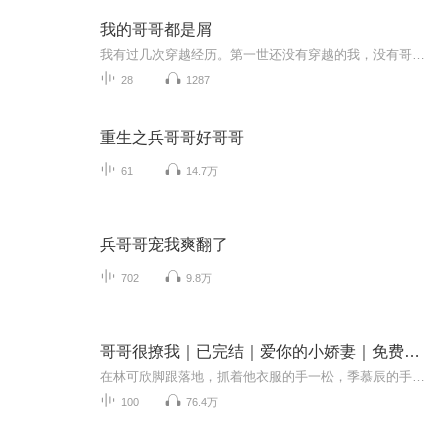
我的哥哥都是屑
我有过几次穿越经历。第一世还没有穿越的我，没有哥哥。第二世我有两个哥哥，我的大哥拿了屠全家的剧本，只留下了我的二哥。第三世我虽然只有一个哥哥，但他很屑，他抢了汉尼拔人设，还很强，最后我也是因为他而死。于是我悟了。哥哥不是什么好玩意，都是屑。
28
1287
重生之兵哥哥好哥哥
61
14.7万
兵哥哥宠我爽翻了
702
9.8万
哥哥很撩我｜已完结｜爱你的小娇妻｜免费｜多人有声剧
在林可欣脚跟落地，抓着他衣服的手一松，季慕辰的手也松了。外套掉落，雨水穿过枝叶而下，林可欣整个人被他抱起来，双脚离地，一瞬间，身子被他抵在了后侧粗壮的树干上。 他一只手按着她腰上，一手抚着她的后脑勺，偏头，吻住了她。 热烈，迫切，用力—— ...
100
76.4万