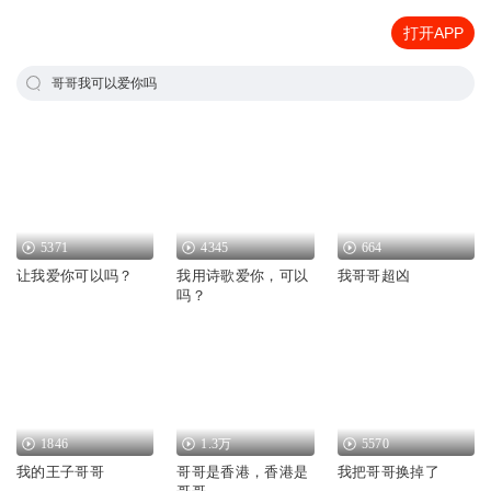
打开APP
哥哥我可以爱你吗
5371
4345
664
让我爱你可以吗？
我用诗歌爱你，可以
我哥哥超凶
吗？
1846
1.3万
5570
我的王子哥哥
哥哥是香港，香港是
我把哥哥换掉了