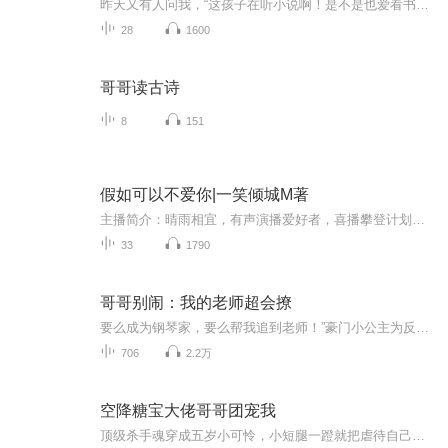
昨天又有人问我，“这孩子在听小说啊！是不是也爱看书？成绩不错吧？我家大的就不爱看书，怎么才能让小孩子喜欢读书呢？……”首先，越早越好，几岁都不晚。再者，家长要身先士卒，这是最重要的。最简单的就是：从玩具书开始，然后看似随意实则引诱的，引...
28
1600
哥哥读古诗
8
151
假如可以不爱你|一笑倾城M著
主播简介：晴雨相宜，有声演播爱好者，喜播攀登计划优秀学员。声线甜美，音质纯净，总被身边的朋友戏谑为“说得比唱得好听”。希望通过不断努力，能跟大家分享更多精彩的有声书，也让越来越多的人喜欢上自己的声音。
33
1790
哥哥别闹：我的老师超会撩
要么成为钢琴家，要么帮我追到老师！”豪门小公主为反抗母亲的“才艺压榨”，用整蛊计划绑定全校最难搞的音乐老师。谁知这位毒舌老师竟是哥哥留学时的死对头？当腹黑继承人、叛逆萌娃与隐藏大佬组成“临时同盟”，他们不仅要应对家族宴会的钢琴对决危机，...
706
2.2万
空降糖宝大佬哥哥团宠我
顶级杀手魂穿成五岁小可怜，小短腿一蹬就把虐待自己的极品亲戚按在地上摩擦！锄头挡路？直接掰断；想卖她当童养媳？先吃顿扫把抽背套餐！被豪门沈家捡回家后，糖宝一边啃红烧肉找回杀手尊严，一边用萌娃外表当伪装——和傲娇二哥斗智斗勇，把校园恶霸拧成...