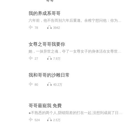
哥哥
我的养成系哥哥
六年前，他不告而别六年后重逢。余稚宁想问他：你为什么不回来？时竞捏着她小脸说：“为了有一天能名正言顺地娶你为妻。”
78
3942
女尊之哥哥我要你
她，一抹异世之魂，夺了一女尊女子的身体活在女尊世界。无欲无求的她，本是顶替原身体主人的责任照顾着她的“哥哥”，却不知何时一颗心总是不受控制地为他所牵动。……他，女尊国的柔弱男子，却爱上了自己的亲生妹妹，这可如何是好？饱受不伦之恋的痛苦的他原以为幸福不再，却不料幸福来得如此突然…
27
7.9万
我和哥哥的沙雕日常
80
40.2万
哥哥最寵我 免費
●不熟悉的两个人,阴错阳差的打在一起,没想到成就了日后的佳话~
524
2.5万