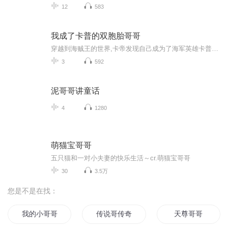
12
583
我成了卡普的双胞胎哥哥
穿越到海贼王的世界,卡帝发现自己成为了海军英雄卡普的双胞胎哥哥。并且,他是一个被关押在海底大监狱的,比罗杰还要恐怖的大海贼!就这样,苏醒过来的卡帝,直接推平...
3
592
泥哥哥讲童话
4
1280
萌猫宝哥哥
五只猫和一对小夫妻的快乐生活～cr.萌猫宝哥哥
30
3.5万
您是不是在找：
我的小哥哥是明星
传说哥传奇
天尊哥哥