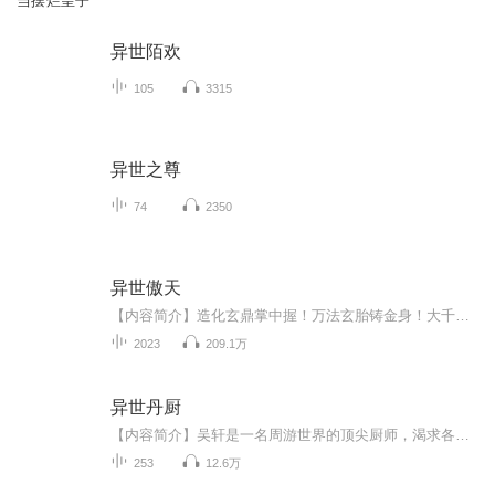
当摆烂皇子
异世陌欢
105
3315
异世之尊
74
2350
异世傲天
【内容简介】造化玄鼎掌中握！万法玄胎铸金身！大千宇宙！万千世界！无尽浩渺！龙傲天，于微末之中崛起！与人斗、与天斗！征战诸天万界！问天地谁主沉浮！以无敌之姿问鼎不朽之巅峰！【作者/主播简介】作者：傲月长空，网络小说作家，代表作《异世傲天》《...
2023
209.1万
异世丹厨
【内容简介】吴轩是一名周游世界的顶尖厨师，渴求各种食材，却因意外来到异世。可他发现自己还是个普通厨师，双手却是多了特殊的能力！ 什么？你问我会不会炼丹？抱歉，我不会炼丹，只会把各种灵草灵果做成菜，并且效果超过炼成丹药的效果！什么？你说炼丹...
253
12.6万