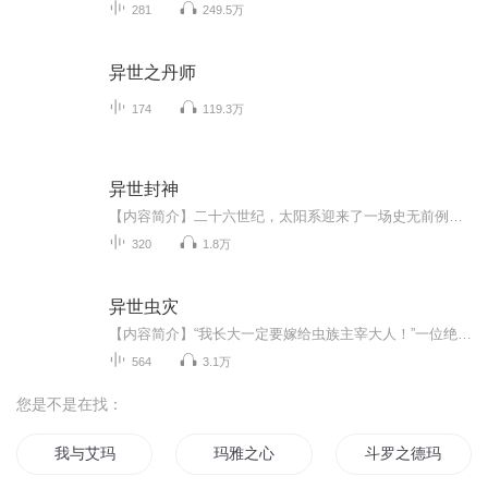
281
249.5万
异世之丹师
174
119.3万
异世封神
【内容简介】二十六世纪，太阳系迎来了一场史无前例的大爆炸，无数星球化作尘埃，而曾盛极一时的人类文明也走到了尽头…..然而，古老文明的传承并未断绝，星星之火，可以燎原，来自地球的灵魂，在异世界之中大放异彩，直至走向封神！
320
1.8万
异世虫灾
【内容简介】“我长大一定要嫁给虫族主宰大人！”一位绝美的小LOLI憧憬的说道。那一日，人们不知道，也不记得，当年，祖先们面对如此可怕的虫海的崩溃，无力，恐惧。那一日，人们重新想起了，比亡灵天灾更可怕的灾难，因为，无可抵挡。【作者/主播】作者：...
564
3.1万
您是不是在找：
我与艾玛
玛雅之心
斗罗之德玛西亚