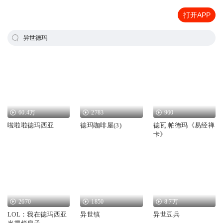
打开APP
异世德玛
60.4万
2783
960
啦啦啦德玛西亚
德玛咖啡屋(3)
德瓦.帕德玛《易经禅
卡》
2670
1850
8.7万
LOL：我在德玛西亚
异世镇
异世豆兵