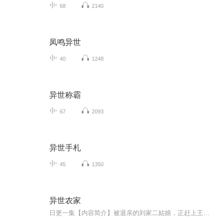
68
2140
凤鸣异世
40
1248
异世称霸
67
2093
异世手札
45
1350
异世农家
日更一集【内容简介】被退亲的刘家二姑娘，正赶上王家给大儿子求亲，求的是刘家三姑娘。可惜的是刘家三姑娘没有看上王家。刘家长辈便和王家提议结亲刚被退亲的二姑娘。王家勉勉强强的答应了。谁知，等到二姑娘嫁过去了，一家子竟然会横眉冷对二姑娘。一个...