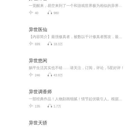
一觉醒来，易空来到了一个和游戏世界极为相似的异界， 他有着游戏人物中的各种技能； 他有着鉴定物品使之成为自己装备的能力； 他的身体素质也会同游戏人物一般随着等级提升而增强； 在面对异界的强者，魔兽，巨龙时，他可以毫无畏惧，轻松屠杀...... 可是...
40
980
异世医仙
【内容简介】最强修真者，被数以千计修真者围攻，最终转世异世。对方云来说，没有治不好的病，只要你能付出相应的代价。他炼制出来的丹药可以垄断整个漠北，他炼制的低级法宝更是被奉为神器。大魔法师向他请教魔法阵，炼金师向他请教炼器，炼药师向他请教...
699
18.3万
异世悠闲
躺平生活其实也不错……请关注，订阅，评论，5星好评！
246
43.9万
异世调香师
一部经典作品！人物刻画细腻！情节起伏吸引人。根据听众的喜好而精选，声音清晰，感染力强。感情色彩浓厚。。就是对我们的最大支持和厚爱。每天加班很辛苦，您就动动手指支持一下吧！一部经典作品！人物刻画细腻！情节起伏吸引人。根据听众的喜好而精选，...
135
1.7万
异世天骄