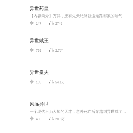
异世药皇
【内容简介】万祥，患有先天绝脉就连走路都累的喘气的家伙，却是武林中人人畏惧的用毒行家——生死阎王！因眼馋唐门绝学《五毒真经》，成功后，却不幸流落异世。为了能在异世继续自己的巅峰之旅，他按照《五毒真经》上的记载，把自己练成了毒体。毒体，一...
147
2748
异世贼王
769
2.7万
异世皇夫
133
54.1万
风临异世
一个现代不为人知的天才，意外死亡后穿越到异世成了一个游魂，却在机缘之下找了一个超级的纨绔子弟做自己的替身。 用天才的大脑来练习斗气，用现代的记忆来运用武技，用特殊的方式来释放魔法，用脑中的技术来打造兵器。
40
20.8万