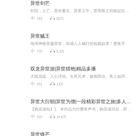
异世剑芒
剑毁，人亡，意外重生。异界之中，雷蒂斯之剑掀起狂潮。大地战士、狂血战士、魔法战士、兽战士谁强谁弱？魔法师、暗黑巫师、无系法师如何演绎交织。蛮荒大野、兽人山脉、魔兽之森、冰封雪域危险重重。且看拥有雷蒂斯之剑的他，如何在这片大地上驰骋，写下...
193
6271
异世贼王
地球神偷穿越异世，却成人人喊打的低贱奴隶！楚夜手握神级窃天系统，偷功法、窃机缘，连强者的气运都能偷来为己所用。从最底层的奴隶牢笼，到神秘莫测的上古秘境，再到主宰大陆的至尊之巅，他一路偷天换日，打脸无数天骄，将 “贼” 字刻入每一个敌人的心...
770
5.3万
双龙异世游|异世猎艳|精品多播
大陆混战，人心浮动。生死兄弟，修炼阵法。美人如同妖姬，混战更似鬼魔……唯有至强至圣者，才能获得这片天地
151
13万
异世大衍朝|异世为僧|一段精彩异世之旅|多人有声剧
【购买须知】1、本作品为付费有声书，购买成功后，即可收听。2、版权归原作者所有，严禁翻录成任何形式，严禁在任何第三方平台传播，违者将追究其法律责任。3、如在充值／购买环节遇到问题，您可通过页面右上方按钮，将页面分享至微信内使用微信支付完成购...
370
14.6万
异世锋芒