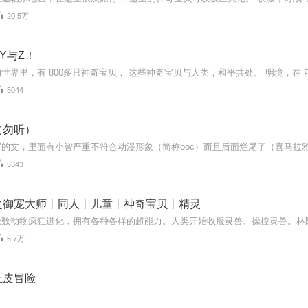
20.5万
Y与Z！
5044
（勿听）
5343
之御宠大师丨同人丨儿童丨神奇宝贝丨精灵
6.7万
汪皮冒险