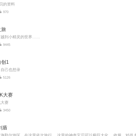
宝贝的资料
970
之旅
穿越到小精灵的世界……
9445
创1
目自己也想录
5126
K大赛
战大赛
3450
剑盾