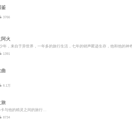
图鉴
3766
之阿火
1391
歌曲
6.1万
之旅
小卡与他的精灵之间的旅行…
8734