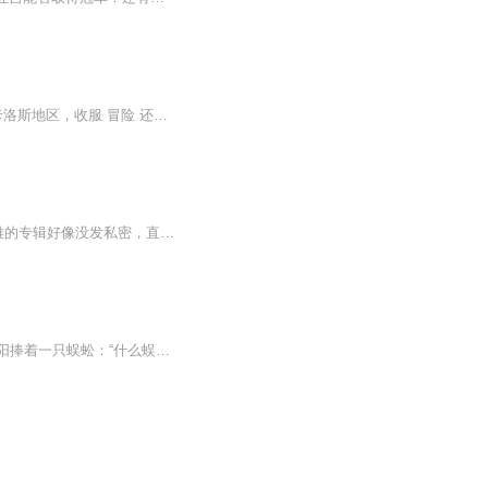
在神奇宝贝的世界里，有 800多只神奇宝贝， 这些神奇宝贝与人类，和平共处。 明境，在卡洛斯地区，收服 冒险 还有一场大危机等着他。
小时候发疯写的文，里面有小智严重不符合动漫形象（简称ooc）而且后面烂尾了（喜马拉雅的专辑好像没发私密，直接删了我又舍不得）所总之不要听啊！！！
蓝星异变，无数动物疯狂进化，拥有各种各样的超能力。人类开始收服灵兽、操控灵兽。林阳捧着一只蜈蚣：“什么蜈蚣？明明是遨游九天的神龙！”