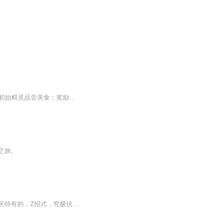
【饲育屋系统觉醒中……】【任务列表开启】：“收服第一只精灵；获得奖励1000经验！”“带初始精灵品尝美食；奖励神秘精灵蛋！”“参加三方竞技；获得奖励……”“饲育屋等级提升之Lv2，获得奖励‘风妖精花园’”
之旅。
小智，旅行了很多个地方，在阿罗拉地区，他又开始了一段新的旅途，在这里有，阿罗拉地区特有的，Z招式，究极伏特狂雷闪，日光轮回下苍穹，超强极限爆炎弹，等等，各种强大的z招式应有尽有，他还与红吉一起开启了一趟成神之路。作者：星辰丶羽焰