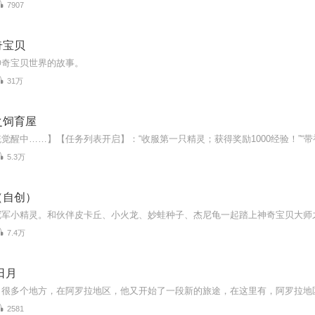
7907
奇宝贝
神奇宝贝世界的故事。
31万
之饲育屋
5.3万
（自创）
冠军小精灵。和伙伴皮卡丘、小火龙、妙蛙种子、杰尼龟一起踏上神奇宝贝大师
7.4万
日月
2581