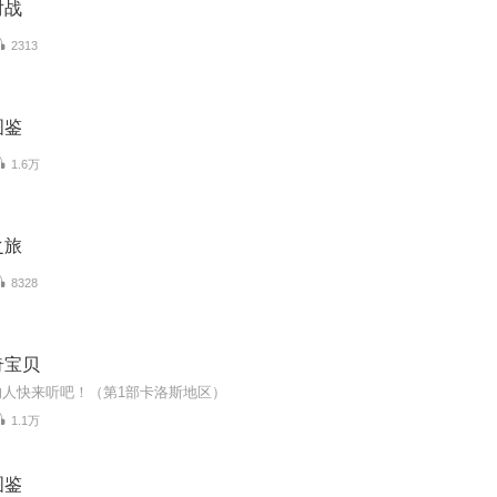
对战
2313
图鉴
1.6万
之旅
8328
奇宝贝
的人快来听吧！（第1部卡洛斯地区）
1.1万
图鉴