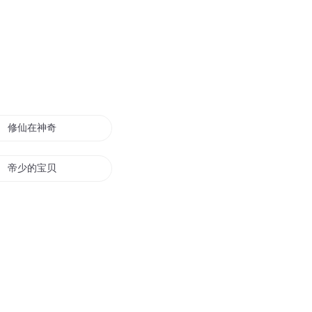
修仙在神奇宝贝
帝少的宝贝宠妻
神奇宝贝之小修
宝贝我宠你
我的世界之神奇宝贝大师