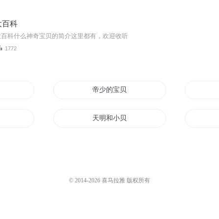
大百科
大百科什么神奇宝贝的简介这里都有，欢迎收听
1772
帝少的宝贝
世界
天明和小贝
超能帝王
宝贝你是谁
华夏
神奇宝贝之神奇宝贝大师之
© 2014-
2026
喜马拉雅 版权所有
阿血
小异与神奇宝贝