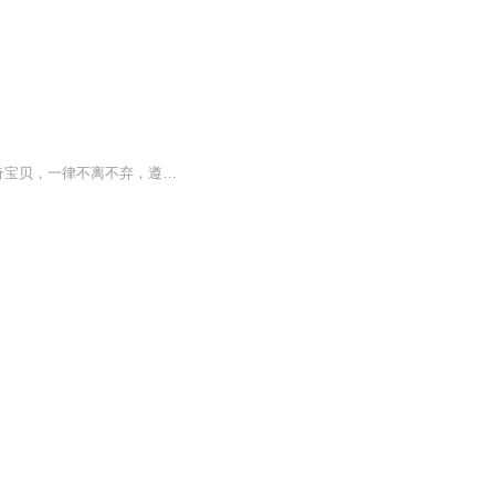
名为“逆火”的少年，来自于异世界，一年多的旅行生活，七年的销声匿迹生存，他和他的神奇宝贝，一律不离不弃，遵从所望，主人公终成为一位强者。野望与野心，行动与行为，看法与做法，支持着主人公的究竟是什么？作者：阿火播讲：霜灵感谢大家收听订阅