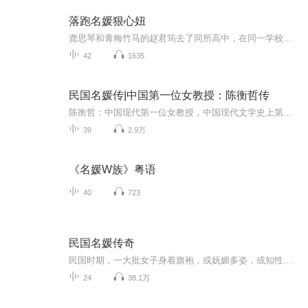
落跑名媛狠心妞
龚思琴和青梅竹马的赵君筠去了同所高中，在同一学校，同一班级，围绕他们演绎出跌宕起伏的青春少女的爱恋故事，共三十三集。本专辑为免费订阅，欢迎听众朋友收听。
42
1635
民国名媛传|中国第一位女教授：陈衡哲传
陈衡哲：中国现代第一位女教授，中国现代文学史上第一位女作家，中国早期的女留学生之一，北大第一位女教授，女学者、作家、诗人任鸿隽之妻、胡适“早期的同志”…… 事业，家庭、爱情，友情在她身上得到了完满的统一 她是中国知识女性与中国妇女界...
39
2.9万
《名媛W族》粤语
40
723
民国名媛传奇
民国时期，一大批女子身着旗袍，或妩媚多姿，或知性博学，走上历史大舞台，留下许多耐人寻味的故事……
24
38.1万