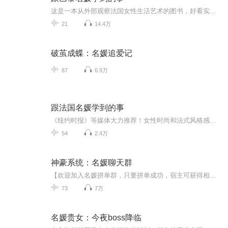
这是一本从外部观察法国女性生活艺术的图书，好看实用，文笔见解都不落俗套。
21
14.4万
破茧成蝶：名媛追爱记
87
6.9万
跟法国名媛学到的事
《纽约时报》等媒体大力推荐！女性时尚和法式风格感兴趣的人的必读之作，一本书将巴黎式风情和时尚搬回家！一个美国的年轻学生，到法国做交换生，发现法国女性的生活艺术和自己习惯的有着天差地别。法国式的生活艺术显然更有品质，更优雅，更精致。她写下...
54
2.4万
神豪系统：名媛聊天群
【欢迎加入名媛拼单群，只要拼单成功，宿主可获得相应数十倍奖励！】一顿奢华的下午茶、名牌包包、乃至穿过的旧丝袜……只有你想不到，没有名媛们拼不到。自此周岩靠着拼单群成功跻身富豪，香车美女，滚滚而来。 周岩：就让我来终结你们的虚荣人生吧，美女...
73
7万
名媛贵女：今夜boss降临