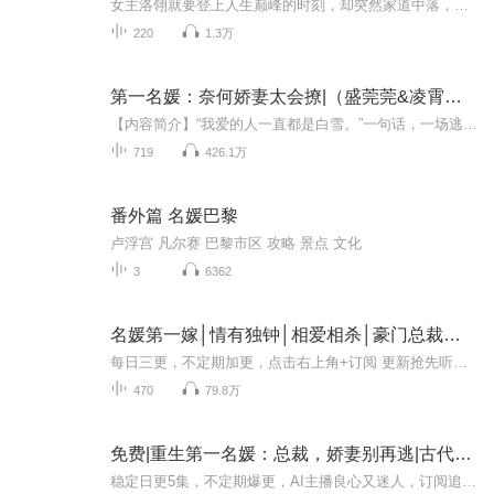
女主洛翎就要登上人生巅峰的时刻，却突然家道中落，洛翎却阴差阳错的嫁给了洛家的死对头北城第一公子薛少霆，本文有宅斗、有文斗、有武斗，还有狗血的职场斗，是居家旅行快速听书的必备之选，不费脑、不烧脑，反正从小学生到年轻的老年人都可以听听。
220
1.3万
第一名媛：奈何娇妻太会撩|（盛莞莞&凌霄）总裁甜宠男女双播
【内容简介】“我爱的人一直都是白雪。”一句话，一场逃婚，让海城第一名媛盛莞莞沦为笑话，六年的付出最终只换来一句“对不起”。盛莞莞浅笑，“我知道他一定会回来的，但是这一次，我不想再等了。”父亲车祸昏迷不醒，奸人为上位种种逼迫，为保住父亲辛...
719
426.1万
番外篇 名媛巴黎
卢浮宫 凡尔赛 巴黎市区 攻略 景点 文化
3
6362
名媛第一嫁│情有独钟│相爱相杀│豪门总裁丨多人有声剧
每日三更，不定期加更，点击右上角+订阅 更新抢先听哦 内容简介一场关于阴谋与商战关于争夺和猎爱的故事。他的人生道路顺得连老天都看不过去。随着一个不可告人的惊天秘密意外曝光，他的世界，全部失衡。好友反目，危情告急，相恋十年的女友离他而去，他不...
470
79.8万
免费|重生第一名媛：总裁，娇妻别再逃|古代言情&豪门恩怨&重生
稳定日更5集，不定期爆更，AI主播良心又迷人，订阅追更不迷路！ 【内容简介】 前世因秦时娅重病，不得不上门去莫家寻求帮助，却被莫家人百般羞辱。他们羞辱她如乞丐一般乞求不属于自己的东西，看她就如同看一条狗！重活一世，她不再去求别人，既然他们...