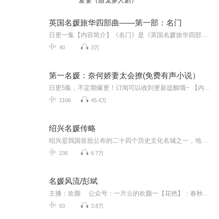
爱妻（甜宠多人剧）
英国名媛旅华四部曲——第一部：名门
日更一集【内容简介】《名门》是《英国名媛旅华四部曲》的第一部。故事始于辛亥前后，作者刚由剑桥毕业，追随父母脚步重回中国，在北京创办贵族女校。作者以两个世交的士大夫家庭宫家与骆家为故事载体，记录了满汉两个家族的家庭生活及身处时代转折的他们...
40
3万
第一名媛：奈何娇妻太会撩(免费有声小说）
日更5集，不定期爆更！订阅可以收到更新提醒哦~ 【内容简介】 海城名媛盛莞莞，与残疾青年慕斯青梅竹马，十六岁生日宴上，她毅然选择他为终身伴侣。六年深情，却在婚礼当天遭遇晴天霹雳——慕斯的青梅白雪现身，揭露盛家旧事。慕斯逃婚，盛莞莞的爱情如梦...
2106
45.4万
绍兴名媛传略
绍兴是我国首批公布的二十四个历史文化名城之一，地灵人杰，名人荟萃。数千年来，涌现了大禹、勾践、王羲之、贺知章、陆游、徐渭、蔡元培、鲁迅、周恩来、竺可桢等一大批名垂千古、蜚声中外的著名人士，也涌现出了一大批名彪史册、万古流芳的杰出女性。绍...
236
6.7万
名媛风流/彭斌
主播：欢颜 公众号：一片云的欢颜一【花艳】：春秋时代，哪家夫人为情生？西施貂蝉，千古绝唱虞美人，文君沽酒，谁是曹操流泪人！柔情贞烈，西域和亲汉公主⋯⋯。 二【花恵】：罗敷若兰，《陌上桑》与《璇玑图》，惊天动地，窈娘殉身写贞情，江东二乔...
63
3.8万