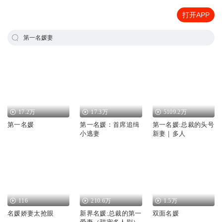
打开APP
第一名媛妻
17.2万
17.3万
5109.2万
第一名媛
第一名媛：首席追缉
第一名媛:总裁的头号
小逃妻
新妻｜多人
116
210.6万
1.5万
名媛娇妻太抢眼
新界名媛:总裁的第一
双面名媛