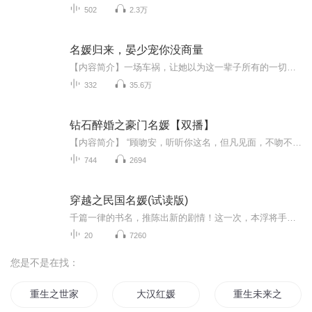
502
2.3万
名媛归来，晏少宠你没商量
【内容简介】一场车祸，让她以为这一辈子所有的一切都因此而画上了句号，却没想到命运之神神奇的莅临在了她的身上。她重生了！从此她决定掌握自己的人生，夺回属于她自己的一切！却不想复仇路上遇到了他……从此，她以为只有黑暗的复仇生活中多了一缕灿烂阳光。【主播简介】薄荷甜糕，有声小说播讲者，代表作品《名媛归来，晏少宠你没商量》【作者简介】轻陌，代表作品《名媛归来，晏少宠你没商量》【购买须知】1、《名媛归来，晏少宠你没商量》为付费有声书，单集0.2喜币，日更2集。前31集为免...
332
35.6万
钻石醉婚之豪门名媛【双播】
【内容简介】 “顾吻安，听听你这名，但凡见面，不吻不安生？”彼时，他嗓音慵懒，眼神狷郁。 她以名媛的高贵优雅扬名，以新晋女导演的才华让人拜服，她的乖更是名媛圈典范。 男人矜贵薄唇一扯，“十八岁就秘密纹身也叫乖？”【作者/主播简介】作者简介：...
744
2694
穿越之民国名媛(试读版)
千篇一律的书名，推陈出新的剧情！这一次，本浮将手伸向时尚圈~(hhh)女主沈浮(同名纯属巧合)是21世纪的时尚界女魔头，砸中吊顶灯穿进狗血民国小说，成为被重生女主折磨报复致死的女配沈浮。全书侧重独立自主发展打造时尚帝国，主角光环浓重，有男主一枚风流倜傥，却不邪魅狂狷，愿意默默支持和尊重女主的事业。感情戏不多，不腻歪绝对不腻歪！
20
7260
您是不是在找：
重生之世家名媛
大汉红媛
重生未来之名媛