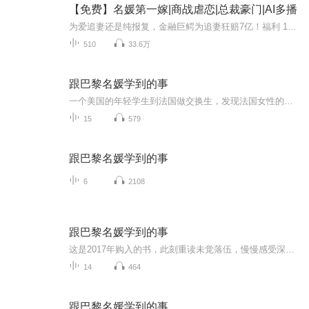
【免费】名媛第一嫁|商战虐恋|总裁豪门|AI多播
为爱追妻还是纯报复，金融巨鳄为追妻狂赔7亿！福利 1，首发60，日更5，每日早上7点更新2，月票到50，加更10集，月票100加更15集3，播放量首次超30万，加更10集4，听友打赏，并有五星的专辑评价+1张月票的小耳朵可为其冠名更新主播专辑介绍 1.即将见面的是...
510
33.6万
跟巴黎名媛学到的事
一个美国的年轻学生到法国做交换生，发现法国女性的生活艺术和自己习惯的有着天差地别，法式生活艺术显然更有品质、更优雅、更精致。她写下对自己最有冲击的20项重要发现。这是一本从外部观察法国女性生活艺术的图书，好看实用，文笔见解都不落俗套。原版...
15
579
跟巴黎名媛学到的事
6
2108
跟巴黎名媛学到的事
这是2017年购入的书，此刻重读未觉落伍，慢慢感受深深受益，希望用录音的形式督促自己重新学习并分享大家。
14
464
跟巴黎名媛学到的事