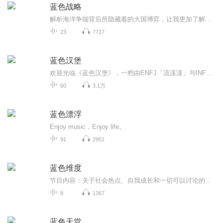
蓝色战略
解析海洋争端背后所隐藏着的大国博弈，让我更加了解中国目前所处的国际环境...
23
7717
蓝色汉堡
欢迎光临《蓝色汉堡》，一档由ENFJ「流漾漾」与INFJ「汉宝堡」共同主持的，融合悬疑案件、都市怪谈与海龟汤的限定播客。 【更新时间】每周三准时更新，陪伴听众度过“周中灵感荒”。 【收听场景】通勤路上：用30分钟破解一桩谜案；深夜失眠时：让怪谈故...
60
3.1万
蓝色漂浮
Enjoy music，Enjoy life。
91
2951
蓝色维度
节目内容：关于社会热点、自我成长和一切可以讨论的内容的抽象的和真实的思考节目形式：偶尔圆桌，偶尔自言自语更新时间：不定期更想说的话：观点仅是瞬间的火花，不代表长久的状态；欢迎理性探讨和感性订阅，需要一些鞭策和很多鼓励，例如在评论区留言参与互动...
8
1367
蓝色天堂