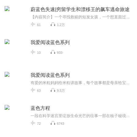
蔚蓝色失速|穷留学生和漂移王的飙车逃命旅途
【内容简介】一个寻找救赎的短发女孩，一个想直面过往的失势富二代，他们的协议旅途被一部只有一个号码的手机变得诡谲、失速。而爱情如同海面上的飓风终将抵达蔚蓝色的海岸。人话版简介：穷留学生和漂移王的飙车逃命旅途。【作者简介】小重峦
61
1.2万
我爱阅读蓝色系列
10
933
我爱阅读蓝色系列
有爱的米粒妈妈给米粒讲故事，每个故事都是母亲给宝宝的爱。米粒妈妈念的是《我爱阅读丛书-蓝色系列》，都是精心挑选的适合3-6岁儿童阅读的生活故事、魔法故事和童话故事。文章篇幅较短，文字琅琅上口，内容主要涉及学龄前儿童的心理发育和成长生活小事，...
63
9.5万
蓝色方程
一段在科学迷宫里绽放生命光芒的往事一部在核子秘境中书写真情大义的杰作在大时代的洪流中，有无数承受着生的苦难，却又包含激情与热爱的一个又一个的平凡人物。海桀以一部《蓝色方程》，为特殊年代里的平凡人竖起了“耸立天际的无字碑塔”。
72
6743