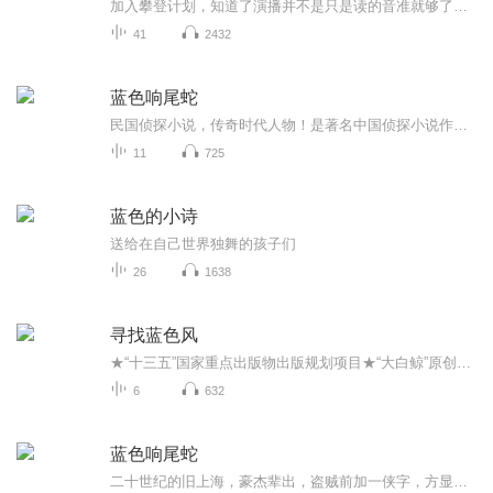
加入攀登计划，知道了演播并不是只是读的音准就够了，短短一周而已，实在感叹要学得真是太多了，特别是文本分析、音效，还有后期制作，每一样都要一一打磨。每一个行当都有它独特的魅力，而有声书，不仅可以演而且可以播，能够通过自己的声音传播快乐，也正是这魅力吸引我来到了这里，如果听到了感觉到了我的进步，就为我打CALL吧...
41
2432
蓝色响尾蛇
民国侦探小说，传奇时代人物！是著名中国侦探小说作家孙了红所著，讲述了鲁平潜入日本走狗陈妙根的洋楼，企图盗窃“二层楼上某一角隅中的一支保险箱”，却意外发现了陈妙根的尸体，保险箱内也空空如也。出于兴趣，鲁平决定自己破案，顺便捞一把外快。鲁平...
11
725
蓝色的小诗
送给在自己世界独舞的孩子们
26
1638
寻找蓝色风
★“十三五”国家重点出版物出版规划项目★“大白鲸”原创幻想儿童文学优秀作品“钻石鲸”作品★著名儿童文学评论家汤锐、李利芳、李红叶诚挚推荐★小伙伴们的精神成长之旅，每个人都从旅程中获得让生命更充实更有意义的东西★将中国传统文化元素有机植入，充分体现儿童文学艺术精神★中国当代童话的重要收获内容简介女娲造人时被丢弃的泥娃阿丑在三百万年后苏醒，为了获得女娲口中曾经吹过的蓝色风，变成真正的人，阿丑开始了一场寻找灵魂的奇幻旅程。古怪的牙婆婆、吝啬的蓝尾狐以及快乐的小老鼠船长先生一起加入了这场冒险之旅，他们怀着各自的梦想踏上了去往风之城的路。一路上，他们经历了许多离奇古怪的事，困难重重，却又充满奇幻色彩……媒体评论这一趟冒险之旅，也是小伙伴们的精神成长之旅，虽然每个人未必实现了加入小团队的初衷，但是每个人都从旅程中获得了让生命更充实更有意义的东西。——著名儿童文学评论家 汤锐这部童话从语言表达、故事架构、人物设置到主题呈现均浑然天成，笔法老到。毫无疑问，《寻找蓝色风》是中国本土原创童话的重要收获。——著名儿童文学评论家 李红叶作品将中国传统文化元素有机植入，塑造出以阿丑为代表的一系列独具魅力的童话人物形象，是一部充分体现儿童文学艺术精神的精彩之作。
6
632
蓝色响尾蛇
二十世纪的旧上海，豪杰辈出，盗贼前加一侠字，方显此人的不一般，这边是作者的那位神秘朋友——鲁平。他总是隐藏在黑夜里活动，他却有着自己独一的特征——胸前一条艳红的红领带，耳上一颗少有的痣，指间一枚鲤鱼型的戒指从不离手。其所到之处总让警探伤...