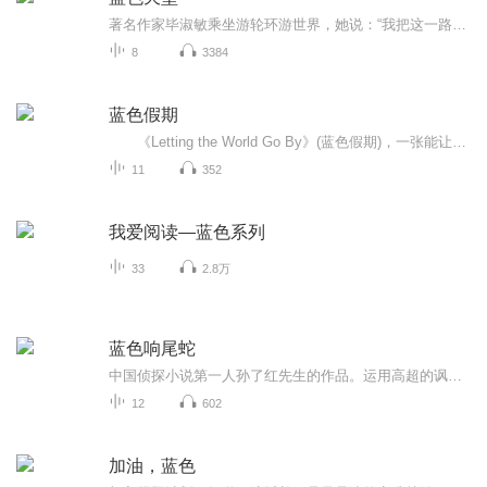
著名作家毕淑敏乘坐游轮环游世界，她说：“我把这一路的所见所闻所思所想写出来，不一定正确，但都是真情实感。翻江倒海这一趟，我用了100多天，你只需用几个小时。我买那张船票，花费了半生积蓄。而你花几十块钱，就可以沿着海路，听素颜的地球在悄声述说...
8
3384
蓝色假期
《Letting the World Go By》(蓝色假期)，一张能让你心境平和，怡情悦性的发烧美乐，由世界著名的发烧名厂Real Music录制，多位新纪元音乐名家：钢琴家Kevin Kern，Danny Wright，Berward Koch，吉他手Govi，竖琴家Hilary Stagg等，倾情演奏十一首醉人...
11
352
我爱阅读—蓝色系列
33
2.8万
蓝色响尾蛇
中国侦探小说第一人孙了红先生的作品。运用高超的讽刺手法，反映出旧社会的腐败与黑暗。
12
602
加油，蓝色