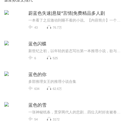
虐渣|职业文|现代
蔚蓝色失速|悬疑*言情|免费精品多人剧
一本看了之后激动到睡不着的小说。【内容简介】一个寻找救赎的短发女孩，一个想直面过往的失势富二代，他们的协议旅途被一部只有一个号码的手机变得诡谲、失速。而爱情如同海面上的飓风终将抵达蔚蓝色的海岸。人话版简介：穷留学生和漂移王的飙车逃命旅途。【作者/主播简介】作者：小重峦 一位出色的小说作者，富有丰富的历史底蕴和对于人物精准的揣度描写，另有代表作品包括：《赐支曲》。演播人员：《半纸婚爱》原班人马旁白+坦坦：桐掌门（喜马拉雅新人主播，代表作：《半纸婚爱》。毕业于上海戏剧学院，曾经从事商业广告、纪录片、微电影导演工作，作品曾入围全球华人非常短片大赛、第三届中国国际微电影节、台北国际短片电影节展映影片等。）许衡：星落（音色动人、角色代入感极强，演绎生动自然，代表作：《半纸婚爱》。是你们喜欢的小哥哥类型哦~）其他参演人员：将在每个单集标题中介绍。片花/后期：桐掌门
43
76.7万
蓝色闪蝶
新世纪之初，以年轻的姿态写出第一本推理小说，欲与福尔摩斯等经典侦探比较，写出自己的侦探，后续会继续创作本系列的故事。
6
525
蓝色的你
多部推理女王的推理小说合集
634
62.6万
蓝色的雪
一张神秘纸条，贯穿两代人的悲剧…四位儿时好友被卷入命运的漩涡中，谎言织成巨网，信任分崩离析…层层反转的背后，谁是凶手？谁是骑士？
54
3172