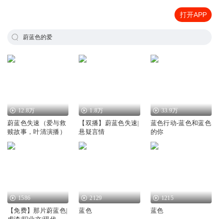
打开APP
蔚蓝色的爱
12.8万
1.8万
33.9万
蔚蓝色失速（爱与救
【双播】蔚蓝色失速|
蓝色行动-蓝色和蓝色
赎故事，叶清演播）
悬疑言情
的你
1586
2129
1215
【免费】那片蔚蓝色|
蓝色
蓝色