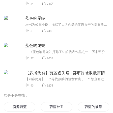
24
7.8万
蓝色响尾蛇
本书为侦探小说，描写了大名鼎鼎的侠盗鲁平的探案故事。 鲁平是一名侠盗，与普通小偷、扒手大相径庭。民国期间，社会动荡。鲁平出身寒微，因此深知社会底层人民疾苦，对那个动荡时代里为富不仁的人对民众的欺凌压榨怀着无限的仇恨。他盗窃那些土...
6
248
蓝色响尾蛇
《蓝色响尾蛇》是孙了红的代表作品之一，历来评价较高。鲁平潜入日本走狗陈妙根的洋楼，企图对“二层楼上某一角隅中的一支保险箱”，却意外发现了陈妙根的尸体，保险箱内也空空如也。出于兴趣，鲁平决定自己破案，顺便捞一把外快。鲁平轻松地把凶手...
27
2035
【多播免费】蔚蓝色失速 | 都市冒险浪漫言情
【内容简介】一个寻找救赎的短发女孩，一个想直面过往的失势富二代，他们的协议旅途被一部只有一个号码的手机变得诡谲、失速。而爱情如同海面上的飓风终将抵达蔚蓝色的海岸。 原著作者：小重峦晋江文学作者。文笔细腻、人物刻画生动，丰富的知识底蕴总能...
43
9275
您是不是在找：
魂源蔚蓝
蔚蓝护卫
蔚蓝的彼岸