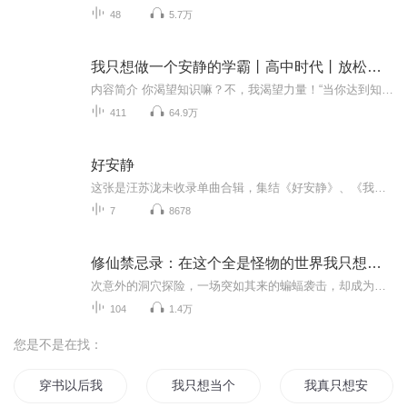
48
5.7万
我只想做一个安静的学霸丨高中时代丨放松诙谐丨有声剧
内容简介 你渴望知识嘛？不，我渴望力量！“当你达到知识的巅峰时，无论什么都能轻而易举的得到”“我要为华夏崛起而读书”制作团队 版权方：掌阅作者：林中路画本：猫咪下凡间美工：扭蛋对轨：科切拉后期：兮夭夭演播团队 京九门：旁白CV白忘川：系统再呆...
411
64.9万
好安静
这张是汪苏泷未收录单曲合辑，集结《好安静》、《我也不知道》、《累不累》、《不分手的恋爱》、《苦笑》、《三国杀》、《某人》等七首原创作品，皆由汪苏泷一人包办词曲。 《好安静》首发于2011年8月3日，歌曲发行时间临近七夕节。时间温暖的声音，安静的...
7
8678
修仙禁忌录：在这个全是怪物的世界我只想长生
次意外的洞穴探险，一场突如其来的蝙蝠袭击，却成为了顾若一命运的转折点。死亡并非终结，而是另一段离奇旅程的开端。他穿越了时空的界限，降临到一个未知的异世界，更令人惊骇的是，他竟在一系列诡异的转化中，变成了传说中的血族！初来乍到，异变突生，...
104
1.4万
您是不是在找：
穿书以后我只想安静修仙
我只想当个安静的美少年
我真只想安静修个