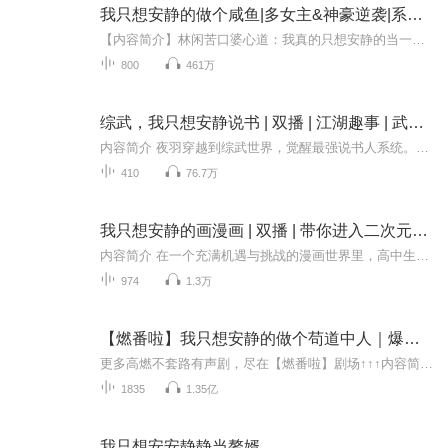
我只想安静的做个咸鱼|多女主&神豪逆袭|系统开挂|多人有声剧
【内容简介】林闲苦口婆心道：我真的只想安静的当一个神豪。系统：不，你不想！恭喜宿主打开VIP特权礼包，获得技能【单手法拉利】……恭喜宿主获得道具【绝对专注】……恭喜宿主获得道具，【消费返利暴击卡】…………在系统的推动下，林闲发现自己似乎在全...
800
461万
综武，我只想安静说书 | 双播 | 江湖趣事 | 武侠世界融合
内容简介 夜羽穿越到综武世界，觉醒最强说书人系统。说书就有奖励，人气值越高，奖励越丰厚。于是夜羽便成了一名说书人。“三十年河东三十年河西，莫欺少年穷！”“修我战剑，杀上九天！洒我热血，一往无前。”“重瞳已是无敌路，何需再借他人骨！”前世一...
410
76.7万
我只想安静的画漫画 | 双播 | 带你进入二次元的世界 | 系统 | 逆袭成长
内容简介 在一个充满机遇与挑战的漫画世界里，高中生楚俞意外获得了系统绑定，成为了一名潜力无限的漫画家。尽管出身平凡，但他凭借坚韧不拔的精神和对漫画的热爱，创作出了备受瞩目的作品《言叶之庭》。然而，投稿之路并不平坦，一次次的拒绝与质疑让他陷...
974
1.3万
【燃番啦】我只想安静的做个苟道中人｜爆笑&系统｜轻松魔道修仙｜精品多人有声剧 平分仙道
更多高燃不套路有声剧，尽在【燃番啦】剧场↑↑↑内容简介 “叮咚！智能修真系统竭诚为您服务！”“我尼玛天津卫来的系统！？”裴凌深谙苟之一道，得到“智障”修真系统后，飞速成长，准备就这样一直苟到成仙～“叮咚！一键托管，智能升级！现在开始托管修...
1835
1.35亿
我只想安安静静当赘婿