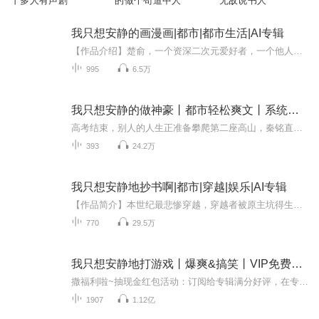
丨多人有声剧
的做个苟道中人
无敌说书人
我只想安静的画漫画|都市|都市生活|AI专辑
【作品介绍】楚俞，一个资深二次元爱好者，一个他人眼中的死宅，一个读者眼中的坑爹漫画作者！那一天，他获得了承载着平行世界地球上众多优秀漫画作品的系统.....开始了他自认传奇，实则坑爹的漫画家人生！读者甲，“老师，拜托了，请先把全职猎人画完再开...
995
6.5万
我只想安静的做神豪丨都市轻松爽文丨系统开挂
高考结束，别人的人生正准备攀爬第二座高山，秦铭直接开着外挂站在了山巅。当其他人还在上学，他已经成为了福布斯排行榜上最年轻的富豪。记者：秦先生，大家都说你是商业奇才，这样的年龄登上福布斯富豪榜，您能说说为何能这么成功吗？秦铭：运气运气，都...
393
24.2万
我只想安静地抄书啊|都市|穿越|娱乐|AI专辑
【作品简介】本世纪最悲惨穿越，穿越者被原主坑得生活不能自理生活中到处都是坑，每次出现一个美女，都要担心会不会被对方打一个耳光其实我真的只想安静地抄书啊什么音乐教父，什么影帝，什么鬼才编剧，什么传奇导演，不要随意给我安这种头衔啊（无系统，...
770
29.5万
我只想安静地打游戏丨爆爽&搞笑丨VIP免费有声剧
撒福利啦~抽现金红包活动：订阅给专辑满分好评，在专辑评价区抽5个88现金红包新书上架前一周从每集优质的评论的听友中抽奖送喜马拉雅vip月卡一张，共8张！一定要订阅啊！日更5集起点大神重磅作品：一滴血一条命，别人打游戏爆肝，我打游戏爆血。【内容简介...
1907
1.12亿