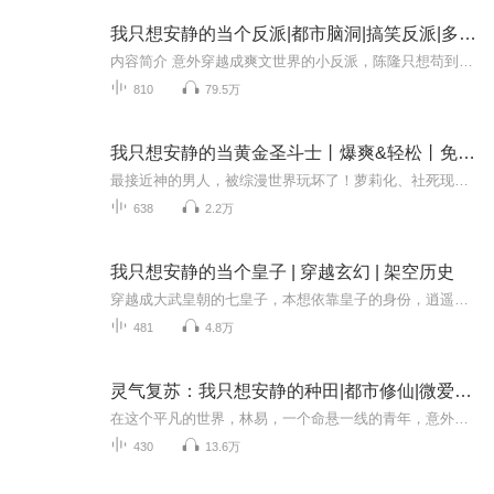
我只想安静的当个反派|都市脑洞|搞笑反派|多人有声
内容简介 意外穿越成爽文世界的小反派，陈隆只想苟到大结局，可是这些女主都能追自己，是怎么回事？拿错剧本了吗？喂，你不要过来啊，我不喜欢女主！作者/主播作者：景孤城主播：呼晓噜购买须知1、本作品为付费有声书，购买成功后，即可收听。2、版权归原...
810
79.5万
我只想安静的当黄金圣斗士丨爆爽&轻松丨免费有声剧
最接近神的男人，被综漫世界玩坏了！萝莉化、社死现场、世界重启、英灵契约、诅咒缠身、复活死人、骑士团造反…… 阿释密达：我真的只想安静当圣斗士啊！！
638
2.2万
我只想安静的当个皇子 | 穿越玄幻 | 架空历史
穿越成大武皇朝的七皇子，本想依靠皇子的身份，逍遥自在，愉快躺平的度过一生。却没想到一睁眼，怎么人人看我的眼神都不对劲？为什么每一个人都想将我占为己有？浓烈的贪婪化作无边的恶意，欲将陆扬牢牢的禁锢这方寸之间，如此危机下，陆扬以恶意为引，贪...
481
4.8万
灵气复苏：我只想安静的种田|都市修仙|微爱情|猥琐发育
在这个平凡的世界，林易，一个命悬一线的青年，意外获得了修真大师青木真人的残余记忆与神晶。命运的转折让他踏入了修真之路，借助稀有星元草的力量，加速修炼，击败并驯服了凶猛野兽。在自家小院，林易不断积累灵力，掌握法术，目标从治愈绝症变为追求长...
430
13.6万