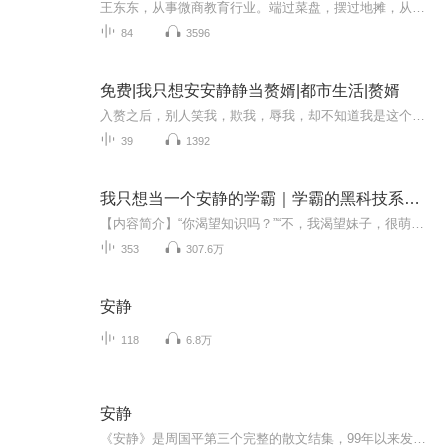
王东东，从事微商教育行业。端过菜盘，摆过地摊，从无背景没人脉，迷茫无望到找到方向死磕2年坚持不懈，凭借真实，坚持，抓住移动互联网机遇，帮助服务影响千万微商人次,专注服务于一线拼搏的个人微商找到方向，实现自我价值。2015年创建王东东商学院，拥有几千位付费学员。微信：370840134 添加备注（学习）无备注不通过！
84
3596
免费|我只想安安静静当赘婿|都市生活|赘婿
入赘之后，别人笑我，欺我，辱我，却不知道我是这个世界最富有的人……
39
1392
我只想当一个安静的学霸｜学霸的黑科技系统千万点击神作
【内容简介】“你渴望知识吗？”“不，我渴望妹子，很萌的那种！”“当你触及到人类的知识巅峰，无所不能的你想要什么就有什么。”“那我渴望知识！”看一代学渣偶得学霸系统，如何完成逆袭，成就学途霸业。【作者/主播简介】作者：术小城，超人气网络小说...
353
307.6万
安静
118
6.8万
安静
《安静》是周国平第三个完整的散文结集，99年以来发表的文章都尽收于此，还包括了一些在大学和其它场合所做讲座的讲稿。近年来，周国平的书实在是被滥出得太多，而作者本人也已意识到此种盛名之累，在《安静》里，他说：“我当然不是一个脱俗到了拒绝名声...