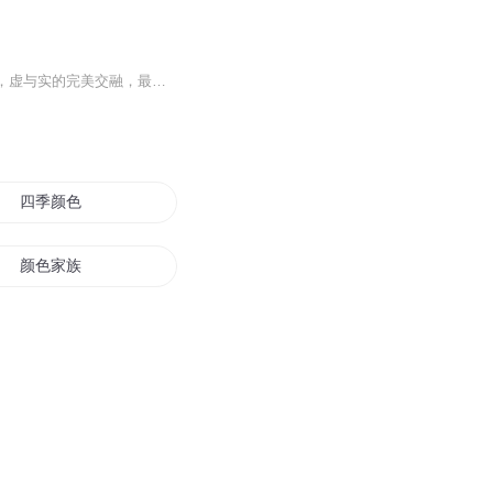
周海亮小小说的特点，在于其简散的句式，典雅的意蕴，精致的画面感，丰富大胆的想象，虚与实的完美交融，最为可贵的是，周海亮的小小说所体现出向善的生命与力量的品质向度。善是生活的一种本质，是人的一种本性，也是伦理秩序和社会秩序得以维持的...
四季颜色
颜色家族
颜色猎人
重生的颜色
荒芜开始有了颜色