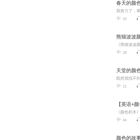
春天的颜
我努力了，希
10
熊猫波波颜
28
天堂的颜
既然我找不
21
【英语+颜
44
颜色的故事