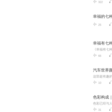
322
幸福的七
25
幸福有七
66
汽车世界
10
色彩构成
31