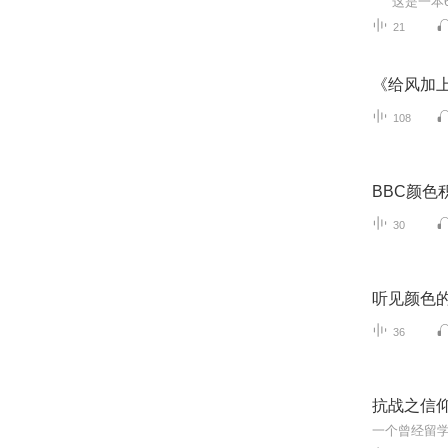
21
《给风加
108
BBC颜色积木
30
听见颜色
36
抗战之信