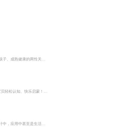
《幸福有七种颜色》这本书融合了作者色彩治疗和芳香疗法的实践心得，内容包括如何养育孩子、成熟健康的两性关系、职场必胜EQ、人际关系的技巧等等，简单、实用、唯美，闲暇时可在消遣中聆听欣赏。
这部超有趣的色彩启蒙动画《汽车世界之颜色乐园第7季》全新上线！缤纷童趣满满，陪伴宝贝轻松认知、快乐启蒙！全新一季解锁欢乐满满的汽车彩色乐园！超多可爱呆萌的工程车齐聚一堂，趣味滑梯、梦幻泳池、缤纷彩色车库等超多场景轮番上线，每一处都藏着意想...
色彩已经与人力的血液融为一体。影响着人的整个生命机能和深层心理。不仅在绘画，在设计中，应用中甚至是生活里都有十分重要的作用。要做一个知道色，了解色，会使用色彩的人。这里为大家推荐这本书《形态构成 色彩》希望通过我的朗读让大家对色彩有更多的了解。友情提示，配合书籍边听边看效果更好。