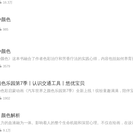
16.3万
种颜色
985
种颜色
3579
颜色乐园第7季丨认识交通工具丨悠优宝贝
1902
｜颜色解析
9.1万