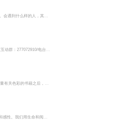
人一生会遇到约2920万人，两个人相识的概率只有千万分之五，相知的概率只有十亿分之三。会遇到什么样的人，其实完全在于你的选择。其实，一个成熟的人，就是要接受这个世界上的一切都是不完美的，都留有遗憾。当你做好了这些准备，能够接受这样的爱情和人...
出品：士兵小站音乐台/主编/美工/文案/剪辑：子恒/监制：浩然/外宣：向南/播音：游牧/听友互动群：277072910/电台招聘群：277072003/只有你想不到的，没有你听不到的，士兵小站，你我的心灵驿站。
维多利亚·芬利从小痴迷色彩，自童年时代就立志探究每一种颜色的起源与变迁。她在阅读大量有关色彩的书籍之后，不辞劳苦走访世界各地，寻取色彩的第一手资料，足迹遍及南美、澳大利亚、阿富汗、伊朗、印度等地，她甚至到过中国的敦煌和法门寺。沿途的发现常常让她大吃一惊：洋红原本出自南美洲仙人掌上的一种寄生虫——胭脂虫的鲜血，而昂贵的紫色则来自海蜗牛的眼泪！她在讲述每一种色彩的来龙去脉的同时，又穿插进旅途中的逸闻趣事，使得阅读这本书的过程如同一次轻松迷人、多姿多彩的色彩旅行。
《爱情的颜色》爱情是一幅画满色彩的油画，每一种颜色都鲜艳和美好，每一笔色彩都浓重和感性。我们用生命和阅历来慢慢描绘，感受爱情、经历爱情、写意爱情。愿每个人，用心描画和珍惜爱情的每一笔色彩，不愧于心，不困于情，不畏分离，不惧伤痛，终其一生...