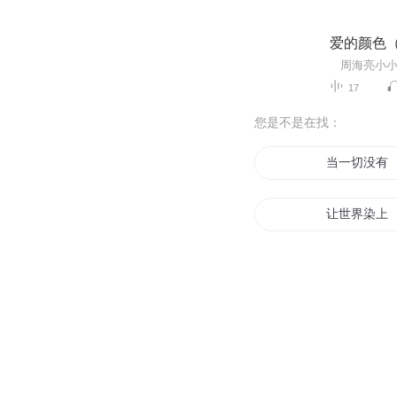
爱的颜色
17
您是不是在找：
当一切没有
让世界染上
丑颜倾城王
天赐倾城好
蔚蓝色海的