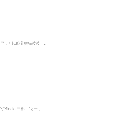
《熊猫波波颜色乐园》是一部主要面向0-6岁儿童的色彩认知动画，小观众们在这个颜色乐园里，可以跟着熊猫波波一起认识许多生活中常见的物品，如水果、蔬菜、狮子、火车、飞机……以及各种的颜色，帮助美商的提升和对世界基本认知的形成。
《颜色积木》（Colourblocks）是BBC儿童频道CBeebies推出的现象级早教动画，属于知名的“Blocks三部曲”之一，和《字母积木》《数字积木》同属一个“积木学习宇宙”，自2022年首播以来全球播放量超10亿次，是0-8岁儿童艺术启蒙与英语学习的标杆资源。