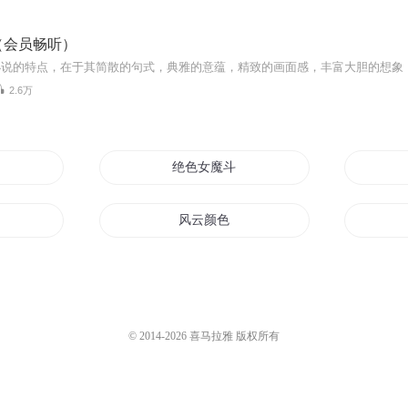
（会员畅听）
2.6万
颜色以后
绝色女魔斗狼王至尊红颜
我的颜色
风云颜色
妃太好色
记忆中的颜色
颜色
颜色精灵
© 2014-
2026
喜马拉雅 版权所有
颜色
颜色不一样的烟火