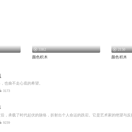
3382
2150
颜色积木
颜色积木
贼
界，也偷不走心底的希望。
3173
事
9239