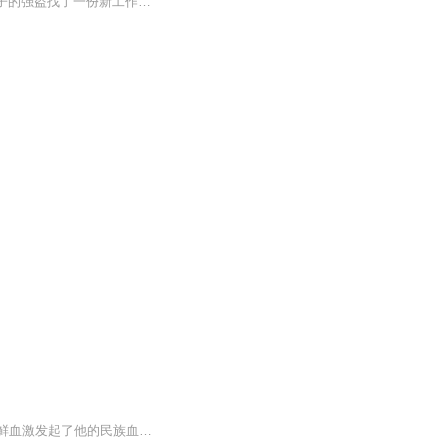
这是一本6-8岁孩子听的丛书，里面有小蝌蚪寻亲记、花瓣鱼的奇妙变化、菊奶奶帮吹笛子的强盗找了一份新工作，你想知道是什么工作吗、巨人在太阳的帮助下走上了新的岗位，还有外太空的神秘电话等等，很多有趣的故事，可以启动孩子的大脑大胆的想象力...
一个曾经留学岛国的军校生，回到被日寇铁蹄践踏的祖国，只想做个小市民，然而爱国者的鲜血激发起了他的民族血性，使他投身到隐蔽战线的对敌斗争中，一场场与敌伪的战斗随即展开！