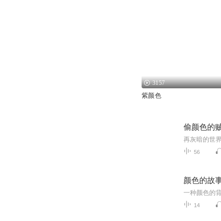
3157
紫颜色
偷颜色的
再灰暗的世
56
颜色的故
14