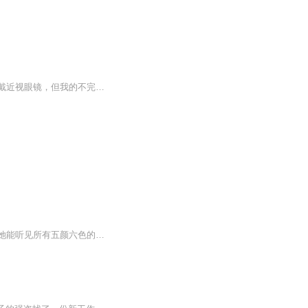
国际名校名师推荐美国《科克斯书评》最佳童书每个人都不完美有的人要戴牙套，有的人要戴近视眼镜，但我的不完美有点特别：我能听见所有五颜六色的话，我能像摄像机一样把它们全部记下来，但无法把它们转述出来。我是学校里最聪明的孩子，但没人知道。要是...
每个人都不完美，有的人要戴牙套，有的人要戴近视眼镜，但美乐笛的不完美有点特别——她能听见所有五颜六色的话，能像摄像机一样把它们全部记下来，但无法把它们转述出来。她是学校里最聪明的孩子，但没人知道。要是她能告诉他们这一切，该有多好。而当她如愿以偿，等待她的，是更大的挑战…… 著名儿童文学作家曹文轩 感动推荐 一个关于宽容、理解与接纳的成长故事，一段感动整个美国的心灵悲欢……