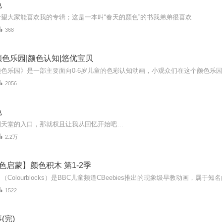
色
望大家能喜欢我的专辑；这是一本叫“春天的颜色”的书我弟弟很喜欢
368
色乐园|颜色认知|悠优宝贝
2056
色
到天堂的入口，那就权且让我从回忆开始吧…
2.2万
色启蒙】颜色积木 第1-2季
1522
(完)