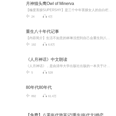
月神猫头鹰Owl of Minerva
【極度害臊SUPERSHY】是三个中年害臊女人的自白栏目。酒壮怂人胆，我们趁机观察自身，也审判世界，直面所有幽微的情绪、羞怯的困惑、晦暗的过往。微醺时刻到，我们在这里没羞没臊，坦白从宽。【主播】耿直剽悍金融搬砖工好人好豹 微博@叔丁基理刚健朴实科...
24
4万
重生八十年代记事
【内容简介】生活不如意的林琳没想到自己会重生到八十年代，还只有十八岁的母亲谢元琅身上。身处这样的身份，面对谢家极度重男轻女的父母，心中暗自打着小算盘的各个姐妹，谢元琅抓住一切可以利用的机会想要摆脱农家女的身份。但前进的路上出现各种诱惑，...
192
6.8万
《人月神话》中文朗读
《人月神话》，是由清华大学出版社出版的一本关于计算机软件的图书，作者是布鲁克斯(Frederick P. Brooks) ，译者是汪颖。作者Brooks曾荣获美国计算机领域最具声望的图灵奖（A.M.TURING AWARD）桂冠。《人月神话》内容源于作者Brooks在IBM公司任System计算...
5
528
80年代80年代
892
61.4万
【免费】八零年代致富记|重生|年代文|婚恋