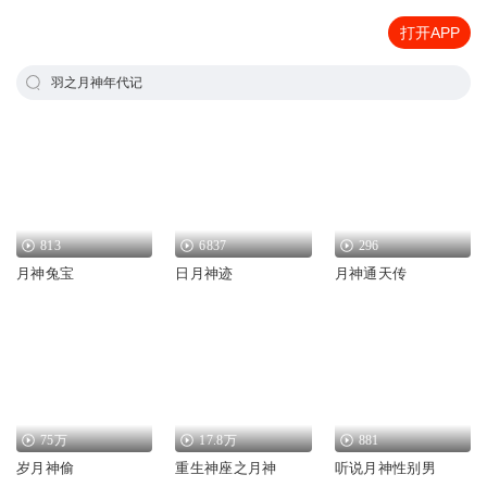
打开APP
羽之月神年代记
813
6837
296
月神兔宝
日月神迹
月神通天传
75万
17.8万
881
岁月神偷
重生神座之月神
听说月神性别男