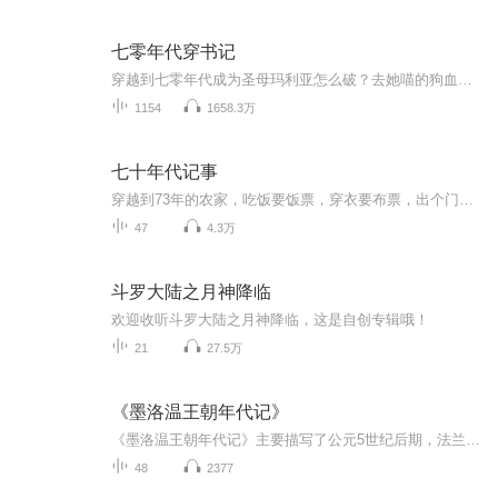
七零年代穿书记
穿越到七零年代成为圣母玛利亚怎么破？去她喵的狗血剧情吧!粮食自己吃不香吗？票子自己花不美吗……答谢大家对主播VIP书的捧场和支持，特此献上免费书。时间有限，每天抽出时间来更新2-3集。喜欢就订阅了慢慢听吧~~
1154
1658.3万
七十年代记事
穿越到73年的农家，吃饭要饭票，穿衣要布票，出个门还要介绍信，经商是投机倒把，找工作还要城镇户口，而她一个农村的小丫头，上面有偏心的娘，下面有下绊子的二哥，大姐时不时出个馊主意，这日子实在没法过了。上辈子的事情是忘得七七八八，储物戒里一大堆的东西让她奇怪不已，可是身边这个男人更是神秘的不要不要的！～～～～～～～～～～
47
4.3万
斗罗大陆之月神降临
欢迎收听斗罗大陆之月神降临，这是自创专辑哦！
21
27.5万
《墨洛温王朝年代记》
《墨洛温王朝年代记》主要描写了公元5世纪后期，法兰克人在今日法国的领土上建立政权，史称墨洛温王朝。王朝开创者克洛维死后，国家被其子孙瓜分为数个王国。各王国之间合纵连横，勾心斗角，上演了一幕幕政治大戏。该书依据各类第一手史料，妙趣横生地描述...
48
2377