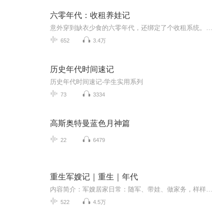
六零年代：收租养娃记
意外穿到缺衣少食的六零年代，还绑定了个收租系统。别人挣工分、挖野菜勉强糊口，我靠着收租稳稳攒下钱粮，日子过得悠闲富足。一边拉扯着几个软糯萌娃，细心照料他们长大，一边应对邻里琐事、时代风波。凭着一身本事和底气，在艰苦岁月里把小日子打理得井...
652
3.4万
历史年代时间速记
历史年代时间速记-学生实用系列
73
3334
高斯奥特曼蓝色月神篇
22
6479
重生军嫂记｜重生｜年代
内容简介：军嫂居家日常：随军、带娃、做家务，样样是能手：吃吃吃，喝喝喝，买买买！军嫂遇事日常：忍让、大度、讲道理；拍飞他，击垮他，弄死他！某男：拯救俺媳妇的人生观，任重道远啊！
522
4.5万