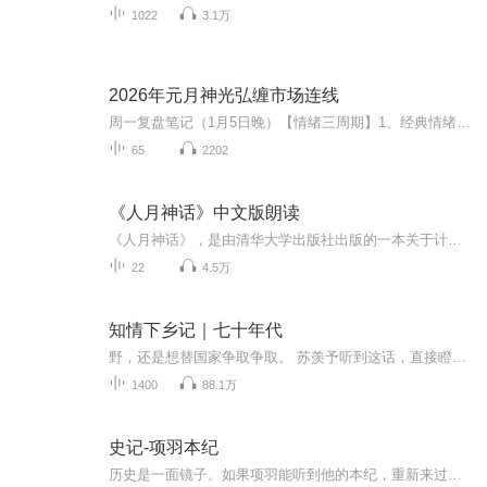
1022
3.1万
2026年元月神光弘缠市场连线
周一复盘笔记（1月5日晚）【情绪三周期】1、经典情绪方面。高位震荡期，围绕商业航天展开操作。吹哨人风险过去。2、高位情绪方面。赚钱效应。周二看大业股份和胜通能源，大跌转亏钱效应。3、短线情绪方面。强势延续。预期转弱。4、指数与量。放量大阳，判...
65
2202
《人月神话》中文版朗读
《人月神话》，是由清华大学出版社出版的一本关于计算机软件的图书，作者是布鲁克斯(FrederickP.Brooks.Jr.) ，译者是汪颖。 《人月神话》内容源于作者Brooks在IBM公司任System计算机系列以及其庞大的软件系统OS项目经理时的实践经验。《人月神话》探索了达成一致性的困难和解决的方法，并探讨了软件工程管理的其他方面。作者Freder ick P.Brooks，Jr. 曾荣获美国计算机领域最具声望的图灵奖（A.M.TURINGAWARD）桂冠。本内容仅供学习交流，如有需要请购买正版书籍。
22
4.5万
知情下乡记｜七十年代
野，还是想替国家争取争取。 苏羡予听到这话，直接瞪了一眼江野，咬牙切齿道：“得加钱！” 江野这狗比，还想白嫖她，不可能！ 听到苏羡予的话，江野也知道只要钱不到位，这件事情大概是没门了。 雅叔见状，“小苏，你说的那几种能不能确保比国外的先进？...
1400
88.1万
史记-项羽本纪
历史是一面镜子。如果项羽能听到他的本纪，重新来过，刘邦还能敌否？