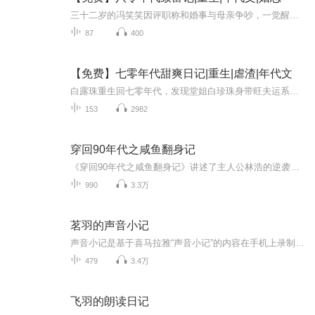
三十二岁的冯笑笑因评职称和婚事与母亲争吵，一觉醒来竟重生回八十年代，成为刚失去丈夫、怀有身孕的母亲裴月珍。面对年轻的外婆和牺牲的父亲，她将如何改写命运，开启新人生？
87
400
【免费】七零年代甜爽日记|重生|虐渣|年代文
白露珠重生回七零年代，发现堂姐白珍珠身带旺夫运系统，靠陷害她来吸纳气运。重生后的她不再任人欺负，面对白珍珠的算计巧妙应对，同时珍惜与家人相处的时光，开启甜爽人生。
153
2982
穿回90年代之咸鱼翻身记
《穿回90年代之咸鱼翻身记》讲述了主人公林浩的逆袭故事。林浩意外重生回到1990年代，以高中生的身份开启新的人生。拥有成年人灵魂的他，凭借对未来的了解，在学业上轻松应对，在商业领域大展拳脚，抓住时代机遇赚取财富。他不仅在学业和事业上取得巨大成...
990
3.3万
茗羽的声音小记
声音小记是基于喜马拉雅“声音小记”的内容在手机上录制的。文本内容都很好。美中不足，人声受到手机收音限制、配乐音量也不能调节，整体音质上会小有遗憾。
479
3.4万
飞羽的朗读日记