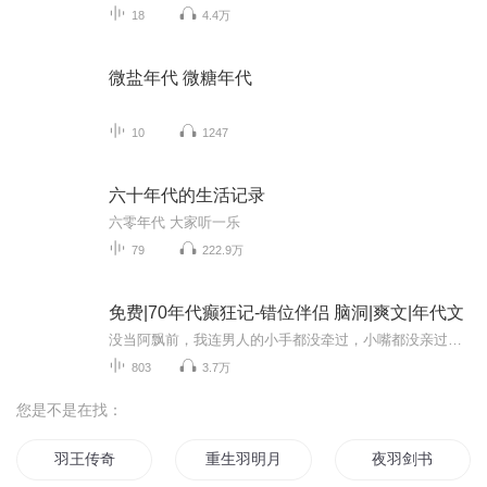
18
4.4万
微盐年代 微糖年代
10
1247
六十年代的生活记录
六零年代 大家听一乐
79
222.9万
免费|70年代癫狂记-错位伴侣 脑洞|爽文|年代文
没当阿飘前，我连男人的小手都没牵过，小嘴都没亲过。好不容易附身到人身上，让我好好过日子吧！
803
3.7万
您是不是在找：
羽王传奇
重生羽明月
夜羽剑书