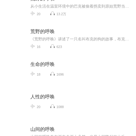
从小生活在温室环境中的巴克被偷着拐卖到原始荒野当雪橇狗。残酷的现实触动了巴克由于人类文明的长久熏陶而向大自然回归的本能和意识。恶劣的生存环境锻炼了巴克，他在历练中不断成长.最终通过战胜狗王斯匹茨而赢得了拉雪橇狗群中的头把交椅。当残暴的哈尔将巴克打得遗体鳞伤、奄奄一息时，约翰·桑顿的解救让巴克感受到温暖并决定誓死效忠恩主，但恩主的遇害彻底打碎了巴克对于人类社会的留恋，从而促使巴克坚定决心，毅然走向荒野，回归自然。
20
13.2万
荒野的呼唤
《荒野的呼唤》讲述了一只名叫布克的狗的故事，布克出生在文明开化、生活优裕的美国南部地区，后来被贩卖到寒冷的北方，成了一只雪橇狗。为了生存，布克身上的原始本能复苏了。它逐渐学会了祖先的生存方式，懂得了棒子和牙齿的法则，最终回归荒野，成为狼...
16
623
生命的呼唤
18
1696
人性的呼唤
20
1088
山间的呼唤