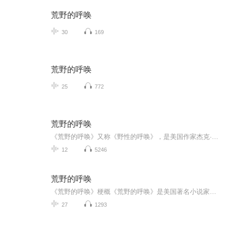
荒野的呼唤
30
169
荒野的呼唤
25
772
荒野的呼唤
《荒野的呼唤》又称《野性的呼唤》，是美国作家杰克·伦敦的一部中篇力作。在小说中，巴克只是一只狗，但是杰克·伦敦运用拟人手法，拟人化了它以及它周围的环境，把巴克眼中的世界及人类的本质刻画的淋漓尽致，反映了资本主义社会冷酷的现实和优胜劣汰、适者生存的客观现实。巴克渴望并奔向了自由，这也正是杰克·伦敦追求和理想的体现。《荒野的呼唤》试图告诉人们，环境改变的不仅仅是生活的方向。
12
5246
荒野的呼唤
《荒野的呼唤》梗概《荒野的呼唤》是美国著名⼩说家杰克-伦敦发表于1903年的⼀本⼩说。讲述了⼀只名叫巴克的狗历经磨难，最终回归⾃然的野性环境中的故事。巴克是⼀条体型庞⼤的杂交狗，本是南⽅⽶勒法官家的⼀只狗，在温暖的南⽅过着舒适的⽣活。然⽽，有...
27
1293