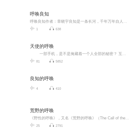
呼唤良知
呼唤良知作者：章晓宇良知是一条长河，千年万年自人心中流过它有昆仑雪之高洁，黄河水之雄浑可洗世间污浊，能涤心头恶念轻轻一挥便拂去千秋孤独良知是灵魂与肉体之间交谈的语言是天国之上喃喃的妙音良知吮吸着真善美的乳汁长大却成为假丑恶的审判者它生长...
1
638
天使的呼唤
一部手机，是不是掩藏着一个人全部的秘密？ 互相拿错的手机，决定了他们终将相遇的命运，无论他们在哪里，将要到哪里去。圣诞节假期，在纽约肯尼迪机场，乔纳森和玛德琳娜因意外错拿了对方的手机。乔纳森曾是一位明星厨师，现在面临破产；玛德...
81
5852
良知的呼唤
4
410
荒野的呼唤
《野性的呼唤》，又名《荒野的呼唤》（The Call of the Wild），是美国作家杰克·伦敦创作的中篇小说。 作品讲述巴克原是米勒法官家的一只爱犬，经过了文明的教化，一直生活在美国南部加州一个温暖的山谷里。后被卖到美国北部寒冷偏远、盛产黄金的阿拉斯加...
25
2791