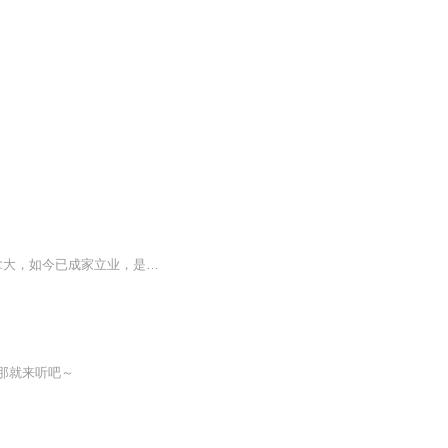
八十年代初，一个出生在中国北方的普通女孩，童年成长的点点滴滴，她6岁随父母移民加拿大，如今已成家立业，是一个孝敬父母的女儿、一双儿女称职的母亲，也是一名出色的职场精英-金融公司副总裁。日记也折射出那个没有尿不湿、百姓没有电话没有相机的年代，两地分居的父母如何带娃。
那就来听吧～