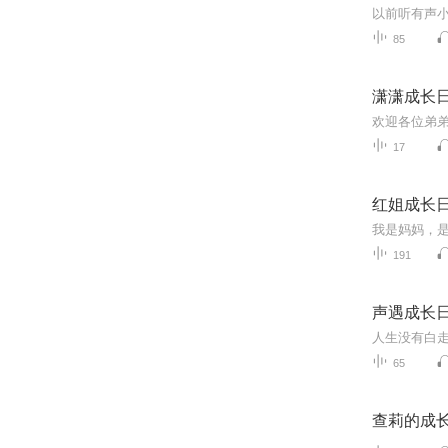
以前听有声
85
潇潇成长
17
红姐成长
191
声遇成长
65
查莉的成