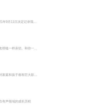
这是一份来自灵魂的声音，可能有你想要的答案，也可能没有没关系，这是我的答案我在2021年9月11日决定记录我每天的改变我希望你们不要只关注我此刻的样子，请看看我那时的狼狈我在努力，我在为自己人生负责我不劝人怎么做，我只想告诉自己，我想要什么，就...
有声成长日记，收录成长里的迷茫、试错与小确幸，每段声音都带着生活的烟火气，像和朋友唠嗑一样亲切。和你一起解锁成长的N种模样！在这里，我们用声音记录生活里的点滴变化：第一次尝试新事物的紧张，攻克难题后的雀跃，偶尔emo又快速自愈的瞬间……每一...
妈妈在家中扮演重要角色，每天都要经历各种起起伏伏的高兴和思路，如何带好自己的情绪对家庭和孩子都有巨大影响。没有人天生是合格的妈妈，我们需要自我救赎，学习沉淀，智慧成长，这才能够为家庭撑一片天 ，成为孩子的坚强后盾。
在有声领域的成长历程