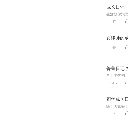
成长日记
生活就像滚
37
女律师的
80
菁菁日记-
377
莉丝成长
嗨！大家好
14