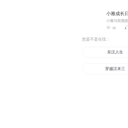
小雅成长
39
您是不是在找：
东汉人生
穿越汉末三
大汉国手
汉三传记
星汉时代