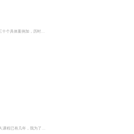
一个合格的职场人需要具备各方面能力，尹铮铮老师根据自身三十年的职场经验，结合三十个具体案例加，历时半年做出这套职场成长日记。 从认清你和你的处境，正确理解职场中的几个角色，掌握职场的基本功，构建自己的职场地位，如何处理...
节目内容：声音成长日记主播介绍：我是豆豆姥姥，豆豆目前上小学二年级，她学习小主持人课程已有几年，我为了跟上豆豆的步伐，也行动起来，学习喜马拉雅的声音训练营、攀登计划，这个专辑就是我每天成长的过程记录适合人群：你将收获：