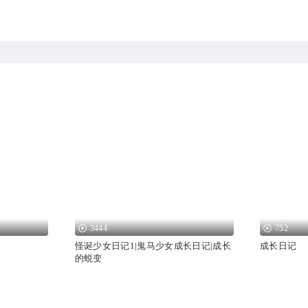
3444
752
怪诞少女日记1|鬼马少女成长日记|成长
成长日记
的蜕变