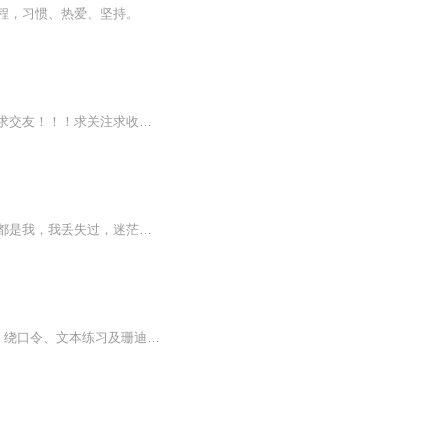
程，习惯、热爱、坚持。
欢迎各位弟弟妹妹哥哥姐姐前来倾听！求关注求评论求收藏求交友！！！求关注评论求收藏求交友！！！求关注求收藏求交友！！！重要的事情讲三遍！！！
我是妈妈，是妻子，是女儿，是儿媳，是姐姐，是嫂嫂，是姨妈，是舅妈……我是我，从来都是我，我丢失过，迷茫过，我回来了，谨以记录个人成长。
人生没有白走的路，每一步都算数！“声遇文化”有声演播的日常作业。内容主要包括四声歌、绕口令、文本练习及珊迪老师的点评。每天进步一点点，几年后就会迈出人生的一大步。感谢老师的指导！感谢同学的陪伴！感谢您的收听！