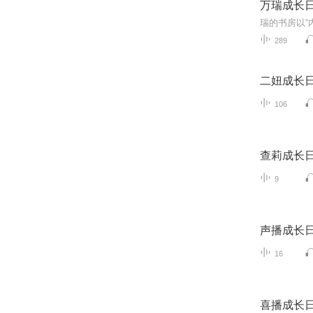
万瑞成长
289
二妞成长
106
查莉成长
9
声播成长
16
喜播成长