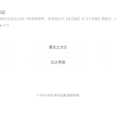
日记
3.7万
重生之大汉天子
国时
汉之帝国
异世之汉家天子
大汉名将
© 2014-
2026
喜马拉雅 版权所有
新汉无双