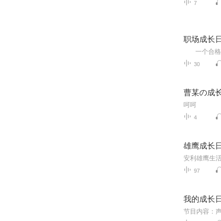
7
职场成长
30
曹某の成
呵呵
4
雄鹰成长
安利雄鹰生活
97
我的成长