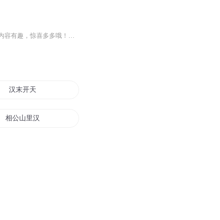
小雅与双胞胎的生活会怎么样？快来听听吧。本专辑分为【生活篇】与【上学篇】两部分，内容有趣，惊喜多多哦！主要写作与演播为糖糖，有时播讲为茉莉，投稿为童幽幽，喜马拉雅账号为：《Stars糖糖》，《Moon_茉莉》与《童幽幽》， 欢迎前来关注哦~(点击蓝色...
汉末开天
相公山里汉
后汉三国
星汉传奇
汉家天下之我是成帝