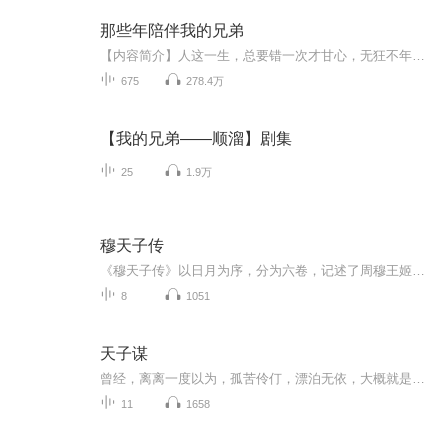
那些年陪伴我的兄弟
【内容简介】人这一生，总要错一次才甘心，无狂不年少，有志纵天行，当混子末路的挽歌响起，谁还曾会记得以前陪伴过你的兄弟？【作者/主播简介】作者：贝爸，网络小说作家。主播：心悦向阳，青年男播音，声线干净温暖，演播的作品更将人物刻画的生动形象，...
675
278.4万
【我的兄弟——顺溜】剧集
25
1.9万
穆天子传
《穆天子传》以日月为序，分为六卷，记述了周穆王姬满游历天下之事。前四卷详细记载了周穆王驾八骏西巡天下，行程三万五千里，会见西王母之事。周游路线自宗周北渡黄河，逾太行，涉滹沱，出雁门，抵包头，过贺兰山，经祁连山，走天山北路至西王母之邦；又...
8
1051
天子谋
曾经，离离一度以为，孤苦伶仃，漂泊无依，大概就是她这一生既定的命运。一部《天子策》，引得父母惨死，家破人亡，各方势力觊觎，她不得不隐姓埋名，隐于闹市，插科打诨，谋求片刻安宁。如果说祈凤翔之于她，是危险的曼陀沙华，让她敬而远之，那么，江秋...
11
1658