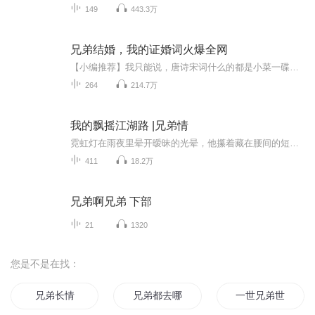
149
443.3万
兄弟结婚，我的证婚词火爆全网
【小编推荐】我只能说，唐诗宋词什么的都是小菜一碟！作品简介：【飞卢小说网独家签约作品】一段证婚词，震惊全网数百万人。本是寻常大学生的林铭，意外穿越到平行世界。这个世界文化断层，世人不识李白杜甫，更不读四书五经，就连音乐电影都无人知晓。激...
264
214.7万
我的飘摇江湖路 |兄弟情
霓虹灯在雨夜里晕开暧昧的光晕，他攥着藏在腰间的短刀，踩着潮湿的柏油路，踏入了这片被利益与暴力裹挟的黑色地带。有人说这里是弱肉强食的角斗场，有人说这里是吞噬良知的深渊，而对他而言，这条道是没得选的生路 —— 或许是为了替兄弟偿还巨额赌债，或...
411
18.2万
兄弟啊兄弟 下部
21
1320
您是不是在找：
兄弟长情
兄弟都去哪了
一世兄弟世世兄弟