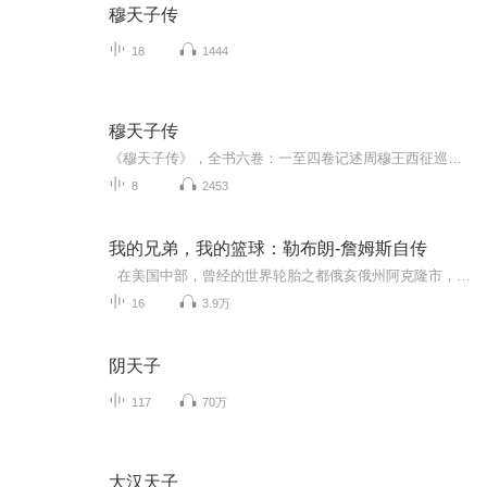
穆天子传
18
1444
穆天子传
《穆天子传》，全书六卷：一至四卷记述周穆王西征巡游之事，五卷记述周穆王东巡河南诸地之事，六卷记述周穆王在东巡过程中为美人盛姬办理丧葬之事。内容涉及先秦时期各族的分布、迁徙、交流等情况。是西周的历史典籍之一。
8
2453
我的兄弟，我的篮球：勒布朗-詹姆斯自传
在美国中部，曾经的世界轮胎之都俄亥俄州阿克隆市，少年勒布朗。詹姆斯和他的几个有着出色篮球天赋的小伙伴，组成了一支叫做“流星”的球队，执著地追求着他们的冠军梦想。贫穷、动荡和缺少父母的关爱，让这帮少年早早地就面临着人生的种种挑战。他们视彼此为亲人，在一位严父般的教练带领下，历经磨练，并且收获友谊和荣耀。在七年级结束后的夏天，“流星”获得了参加全国锦标赛的资格。但初尝荣耀让孩子们飘飘然，失去了在赛场上应有的专注，早早便铩羽而归。他们相互承诺，不离不弃，誓夺全国冠军。但他们不知道实现这一承诺会是何等艰辛。随后的几年里.随着詹姆斯声名日盛，他们不得不忍受嫉妒和敌意，商业的利用，以及黑人社区的憎恨.还要咽下他们自己骄傲自大的苦果。靠着团结一心和对梦想的专注，最终他们夺取了高中锦标赛的全国冠军。曾经的懵懂少年也成长为懂得爱、忠诚与尊重的男人。
16
3.9万
阴天子
117
70万
大汉天子