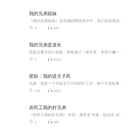
我的兄弟姐妹
《我的兄弟姐妹》在浩瀚的网络海洋中，我们这些来自不同岗位的人，因为一个共同的目标——有声，汇聚到了一起。每个人的声音，都是一个独特的灵魂的载体，而在这个特殊的领域里，我们学会了如何用声音去塑造世界，去讲述故事。学习有声演播的过程并不轻松...
3
632
我的兄弟是道长
我是古董店的小老板，冒险做了一单生意，本想小赚一笔，却得到了难以想象的神通。从此，恐怖事件接踵而来，各种妖魔鬼怪纷纷出现：尸蛮子、猥琐道人、僵尸、蛇妖、将军墓、降头术、白骨夫人、阴阳家族……我不得不踏上征途，行走于天地间各个阴暗的角落，一路除魔卫道，爱恨情仇，实现自我救赎！
7
4115
星际：我的逆天子民
玩家：我是一个月薪五千不到的打工仔，每个月房租要交掉自己一半的工资，没有女朋友还天天被上司训，但我很快乐，因为最近有一款虚拟游戏，在游戏里面我拥有强大的血统，不仅拥有自己的舰队还有一颗领主赏赐我的殖民星球，虽然知道是假的，但在里面，我找...
132
5252
农民工我的好兄弟
《农民工我的好兄弟》 作词：康世进 作曲：耿志杰 演唱：刘建东 伴诵：西北汉 抖落满身的黄尘 怀揣美好的愿景 背起简单的行囊 告别家乡亲人 告别亲人 大街小巷里 有你留下的脚印 高楼大厦里 有你打造的风景 宽阔的街道上有你播种的绿色 都市的天空里有你点亮的星星 叫一声农民工 我怦然心动 叫一声农民工 的热泪滚滚 城市的蓝图因你放大延伸 城市的丰碑里刻下你的姓名 抖落满身的黄尘 怀揣美好的愿景 背起简单的行囊 告别家乡亲人 告别亲人 虽然你还蜗居在低矮的工棚 可你筑起了 楼群挺拔高耸 虽然你没有一张都市的身份证 可你却成了这里难舍的亲人 叫一声农民工 我怦然心动 叫一声农民工 我热泪滚滚 唱一支赞美的歌送给你听 千言万语道不尽你的光荣 叫一声农民工我的好兄弟 叫一声农民工我热泪滚滚 千言万语道不尽你的光荣
1
955