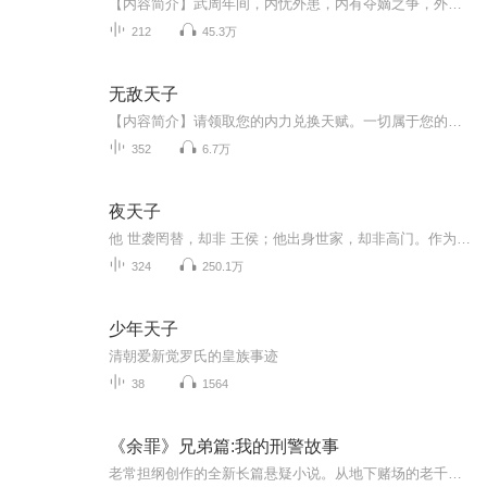
【内容简介】武周年间，内忧外患，内有夺嫡之争，外有后突厥、吐蕃、阿拉伯帝国为患……杨辰来到这个武氏横行，李氏势危的多事之秋，成了少年李隆基，他该如何登上帝位？如何开创“开元盛世”？【作者/主播简介】作者：殷扬，网络小说作家。主播：恋恋有声...
212
45.3万
无敌天子
【内容简介】请领取您的内力兑换天赋。一切属于您的东西，都可兑换为真气。您身中奇毒，获得四十年功力。您沐浴在辐射里，感受着锕钍钚镅锔铀的温暖，功力飘红：+3年，+3年，+3年...您吞噬了龙气，请停止继续吞噬，否则人类气运即将消亡。夏极认为，这世上...
352
6.7万
夜天子
他 世袭罔替，却非 王侯；他出身世家，却非高门。作为 六扇门中的一个牢头儿，他本想老老实实把祖上传下来的这只铁饭碗一代代传承下去，却不想被一个 神棍忽悠出了那一方小天地，这一去，便是一个太岁横空出世。他自诩义薄云天，为人四海，是个可以托妻献子的好朋友，可他所到之处，却是家有佳妇贵女者统统藏之深闺不敢示人；他自称秉性纯良，与人为善。可是只为逃避做他的上司，堂堂江宁布政便打起“丁忧”的幌子，欢天喜地的辞官归故里了；他自谓忠臣，光霁日月，可一向勤政的 万历皇帝却因他而再不早朝。杨凌人称杨砍头， 杨帆人称瘟郎中，他却有着更多的绰号，疯 典史、驴 推官、夜 天子……，每一个绰号，都代表着他的一个传奇。
324
250.1万
少年天子
清朝爱新觉罗氏的皇族事迹
38
1564
《余罪》兄弟篇:我的刑警故事
老常担纲创作的全新长篇悬疑小说。从地下赌场的老千，天上人间的保安，到混迹人群的扒手，乞丐、妓女、流氓、瘾君子，再到凶狠狡猾的黑帮老大，神出鬼没的小王爷……以及一群传奇的热血警察，通过形形色色的人，带你认识一个真实又残酷、光怪又陆离的灰色...