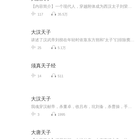
【内容简介】一个现代人，穿越附体成为西汉太子刘荣以后的故事。醒掌天下权，醉卧美人膝。一个男人的逆天之路。【作者/主播简介】作者：魔帅，网络小说作家。主播：叁拾刻度。【购买须知】1、本作品为付费有声书，前18集为免费试听，购买成功后，即可收听...
117
35.5万
大汉天子
讲述了汉武帝刘彻在年轻时依靠东方朔和“太子”们排除窦太后等后宫势力，并奋发图强，内平叛乱，北胜匈奴，结束了只靠“和亲”维持屈辱和平的七十年汉朝历史，把汉朝推向最强盛的峰巅的故事。故事跌宕起伏，耐人寻味。
25
5.1万
须真天子经
14
511
大汉天子
我魂穿汉献帝，杀董卓，收吕布，坑刘备，杀曹操，手打十八路联军，脚踢叛国逆贼
3
1995
大唐天子