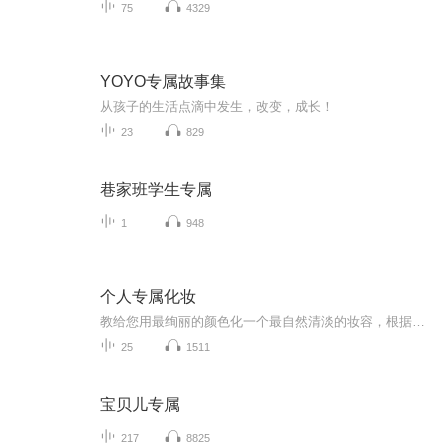
75
4329
YOYO专属故事集
从孩子的生活点滴中发生，改变，成长！
23
829
巷家班学生专属
1
948
个人专属化妆
教给您用最绚丽的颜色化一个最自然清淡的妆容，根据您的最佳色彩和风格为您确定最适合的粉底、眼影、眼线、睫毛、腮红、口红、唇线的颜色，并教会给您一套专属您的日常工作淡妆和晚妆的最佳实用化妆方法，并为您找到一套适合您用色范围的专用化妆用品，从而达到精描细化后却如清水芙蓉般自然、无痕的化妆最高境界。
25
1511
宝贝儿专属
217
8825