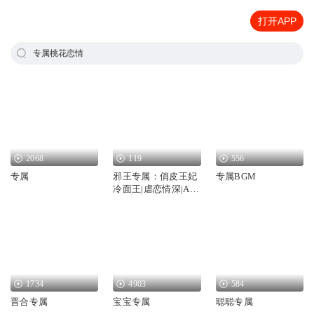
打开APP
专属桃花恋情
2068
119
556
专属
邪王专属：俏皮王妃
专属BGM
冷面王|虐恋情深|AI
电子书
1734
4903
584
晋合专属
宝宝专属
聪聪专属