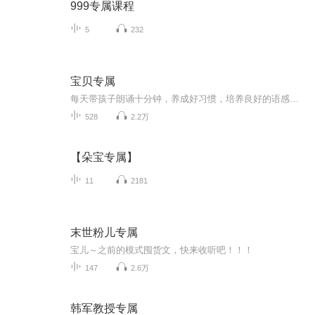
999专属课程
5
232
宝贝专属
每天带孩子朗诵十分钟，养成好习惯，培养良好的语感和阅读理解能力！
528
2.2万
【朵宝专属】
11
2181
末世粉儿专属
宝儿～之前的模式囤货文，快来收听吧！！！
147
2.6万
韩军教授专属