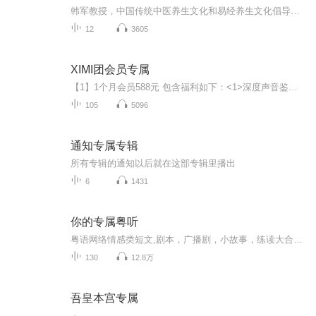
韩军教授，中国传统中医养生文化和易经养生文化倡导者和实践者，精通中医药理和养生文化，研究面诊、手诊、痣诊、耳诊、虹膜诊等诊疗方法，结合当下最流行的养生学说，传递健康，播撒爱心，全国健康讲座超过4000多场，受众上百万人，长期致力于用大爱为大...
12
3605
XIMI团会员专属
【1】1个月会员588元 包含福利如下：<1>深度声音鉴定 指明方向少走弯路<2>每周1节直播课 <3>每周1次一对一点评<4>授权2本版权书 2本价值1000元以上<5>源源不断的试音机会<6>享有海量学习资料【2】6个月1588元除1个月所有福利外，新增 <7>普通话专业课，...
105
5096
通知专属专辑
所有专辑的通知以后就在这部专辑里播出
6
1431
你的专属粤听
粤语网络情感类短文,剧本，广播剧，小故事，练读大合辑……（愿往后的时光里，有你相伴，有你陪我疯，陪我傻，陪我玩，我还想跟你说一句：有你在，真好。）
130
12.8万
吾皇本宫专属