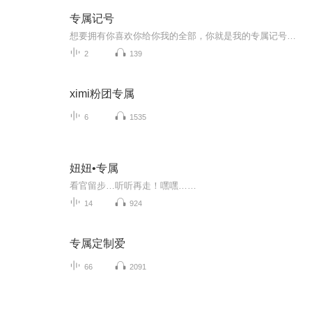
专属记号
想要拥有你喜欢你给你我的全部，你就是我的专属记号，刻在骨子里永不遗忘！...
2
139
ximi粉团专属
6
1535
妞妞•专属
看官留步…听听再走！嘿嘿……
14
924
专属定制爱
66
2091