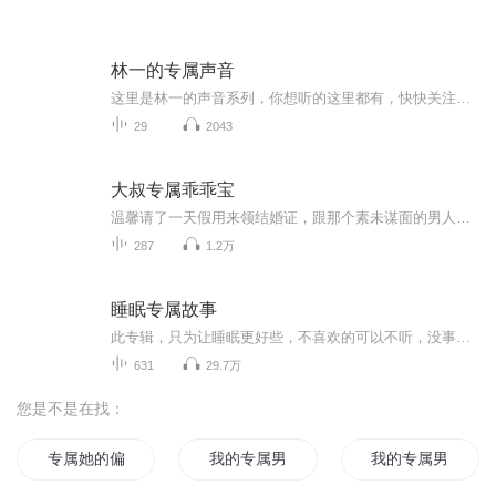
林一的专属声音
这里是林一的声音系列，你想听的这里都有，快快关注，一起聆听这动听的声音吧
29
2043
大叔专属乖乖宝
温馨请了一天假用来领结婚证，跟那个素未谋面的男人，听说他有三十多岁，人长得帅，有房有车，温馨骑着小黄车来到民政局按照跟君老太太的约定找到拿着一只玫瑰的男人，他一身西装，双手自然的垂在侧身，手上的玫瑰盛开的娇艳，鲜花刷哥相得益彰.......
287
1.2万
睡眠专属故事
此专辑，只为让睡眠更好些，不喜欢的可以不听，没事勿喷
631
29.7万
您是不是在找：
专属她的偏爱
我的专属男神
我的专属男孩