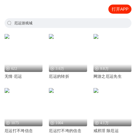
打开APP
厄运游戏城
622
3.6万
9.8万
无情·厄运
厄运的转折
网游之厄运先生
1075
1004
4.1万
厄运打不垮信念
厄运打不垮的信念
戒邪淫 除厄运