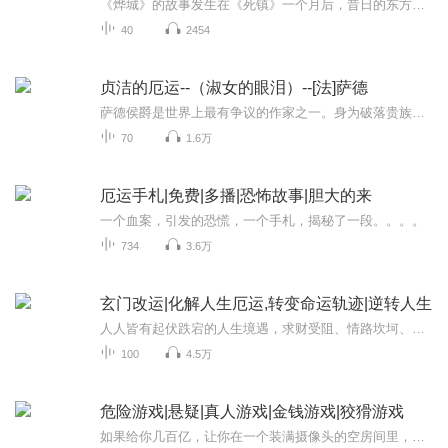
《烨城》的故事发生在《死镇》一个月后，昔日的东方重镇，今朝的破落之城。寻仇的少主，“影”幕后的真身，以及那看似正义凛然的新势力，纷纷出现在舞台之上。 一个月前庞镇发生的那件事，已悄然引起了微妙的变化，谁是设局者，谁是闯局者，谁是陷局者，谁是破局者？他毅然踏入了“局”中，作为棋子，也作为棋手。而与此同时，因为“组织”的内乱所致，武林局势发生了剧烈的变化……手握“黑伤”，能否改变自己命运和整个江湖的走向？为了反抗“组织”的追杀，魂接受了神医“鬼手”的“毒心之术”，虽然迅速恢复了...
40
2454
贞洁的厄运--（淑女的眼泪）--[法]萨德
萨德侯爵是世界上最有争议的作家之一。身为破落贵族，他一生充满动荡、激进、丑闻和牢狱之灾。 其作品大多写于狱中，且因情色内容较重而难以出版发表，直至20世纪30年代方见天日。 萨德之作品想象奇特，文思诡异，充满叛逆精神和反理性倾向。 在描述离奇荒...
70
1.6万
厄运手札|免费|多播|恐怖故事|胆大的来
一个血案，引发的恐慌，一个手札，揭秘了一段。。。。
734
3.6万
玄门改运|化解人生厄运,转变命运轨迹|逆转人生
人人皆有起伏跌宕的人生境遇，求财受阻、情路坎坷、事业停滞、灾祸缠身、身心郁结，诸多不顺接踵而至时，多数人只会归咎于时运不济，却不知命运藏着可调和、可扭转的底层规律。本专辑摒弃虚妄鬼神之说，立足传统修身因果与正统玄门处世智慧，拆解厄运缠身...
100
4.5万
危险游戏|悬疑|真人游戏|金钱游戏|狡猾游戏
如果给你几百亿，让你在一个装满摄像头的空房间里，生活100天，你愿意吗？这里是大型直播真人秀金钱游戏，参加者一共8名，100天后，所有剩余的玩家将会平分448亿奖金。在这里，你可以通过私人房间内的对讲机，购买大部分物品，购物金额将从奖池余额扣除，...