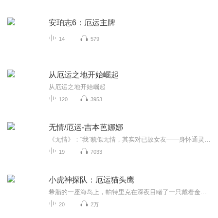
安珀志6：厄运主牌
14
579
从厄运之地开始崛起
从厄运之地开始崛起
120
3953
无情/厄运-吉本芭娜娜
《无情》：“我”貌似无情，其实对已故女友——身怀通灵异能的千鹤饱含深情。“我” 对两人的分手心怀内疚，始终难以释怀。当“我”再次来到分手的地方时，离奇遭遇到诸 多灵异事件。此时千鹤出现在“我”的梦境中，送来温暖的慰藉。现实中已经死去的千鹤 甚至直接和“我”通电话，解开“我”的心结。暗夜过去，清晨来临，“我”又有了再次 上路的力量。《厄运》：姐姐“小邦”结婚前突然倒下，仅靠仪器维持生命体征。全家本应悲痛无比， 却渐渐发现了这段时间的奇妙，每个人都开始认真思考一些平时无暇顾及的事...
19
7033
小虎神探队：厄运猫头鹰
希腊的一座海岛上，帕特里克在深夜目睹了一只戴着金色面具的巨型猫头鹰。金面猫头鹰、夜游的怪异观星者，猫头鹰现身时神秘失踪的萤火虫专家……这一切都给小虎们的希腊之旅蒙上了诡异的阴影。岛上古老的猫头鹰神庙遗址中，考古活动履遭横祸，金面猫头鹰是否带来了厄运？小虎们的调查步步深入，确落入陷阱…
20
2万