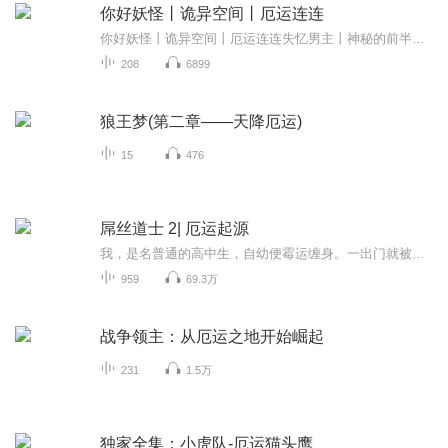
你好妖怪丨诡异空间丨厄运连连
你好妖怪丨诡异空间丨厄运连连失忆男主丨神秘的前半生欢迎评论，关注，订阅
208
6899
狼王梦(第二章——天降厄运)
15
476
屌丝道士 2| 厄运起源
我，是名普通的高中生，自幼便霉运缠身。一出门就被狗咬！无限次掉进水坑！自从我捡到一本笔记后，一切都改变了！原来柳叶泡水可以见到鬼，灵异事件也接二连三找上门来，我该如何面对……
959
69.3万
战争领主：从厄运之地开始崛起
231
1.5万
独家全集：小虎队-厄运猫头鹰