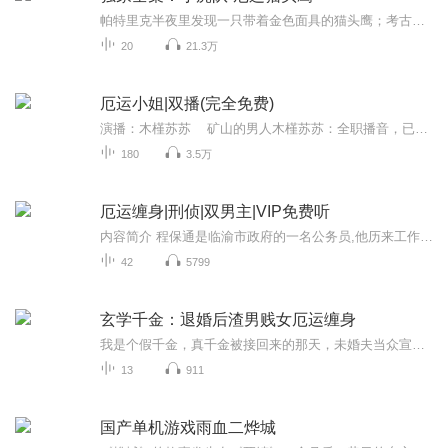
帕特里克半夜里发现一只带着金色面具的猫头鹰；考古学家奇怪的被埋在地下；碧吉又被人催眠。一个个奇怪的事件都和金色面具猫头鹰有关，我们一起来揭破迷案吧！
20
21.3万
厄运小姐|双播(完全免费)
演播：木槿苏苏 矿山的男人木槿苏苏：全职播音，已录制多部有声作品，配音风格多变，讲述代入感极强。角色塑造生动立体，声音有力而不失柔和。。可驾驭搞笑、温柔、恐怖、霸气等不同类型风格古言悬疑现言小说~（木有人夸我，使劲自夸~嘿嘿嘿）内容简...
180
3.5万
厄运缠身|刑侦|双男主|VIP免费听
内容简介 程保通是临渝市政府的一名公务员,他历来工作勤奋,即将获得晋升。可是,就在此关键时刻,他开车不慎而出了车祸,不幸将人撞伤。从此,他的命运遭遇了巨大的转折……作者/主播作者：蜀山湛然主播：紫叶俊杰购买须知1、本作品为付费有声书，购买成功后，...
42
5799
玄学千金：退婚后渣男贱女厄运缠身
我是个假千金，真千金被接回来的那天，未婚夫当众宣布和我解除婚约。他搂着楚楚可怜的真千金，递给我一张银行卡：「这些钱，够你下半辈子衣食无忧了，别再来纠缠我们。」我看着他俩头顶上那根紧紧纠缠在一起的黑色霉运线，笑了：「钱我收下，祝你们，百年...
13
911
国产单机游戏雨血二烨城