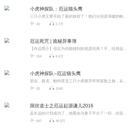
小虎神探队：厄运猫头鹰
三只小虎又要开始了新的旅程了！他们分别是强健的帕特里克、迅捷的碧吉、机智的路克，小虎迷们快来呀！喜欢探险、破案的小伙伴们更是不容错过！希腊的一座海岛上，帕特里克在深夜目睹了一只戴着金色面具的巨型猫头鹰。金面猫头鹰、夜游的怪异观星者、猫头鹰现身时神秘失踪的萤火虫专家……这一切都给小虎们的希腊之旅蒙上了诡异的阴影。岛上古老的猫头鹰神庙遗址中，考古活动屡遭横祸，金面猫头鹰是否带来了厄运？小虎们的调查步步深入，却落入了陷阱……快来跟小虎们一起探险吧！人物介绍：帕特里克——强健如虎 碧吉——迅捷如虎 路克——机智如虎
20
2.7万
厄运死咒 | 诡秘异事簿
【作品简介】你以为你能猜到的就是结局？不，结局远远不止如此。你以为鬼怪只存在于传说中？不，它就在你的身边。你以为武术只能打人？不，我家的武术可以打鬼。我叫余白，是一名网络写手，这是发生在我身上的诡密故事。请和我一起，推开这扇恐怖的大门，追寻余白的诡事。本书由多个故事组成，一卷更比一卷精彩。【主播简介】殊彦。录制有声作品《厄运死咒》。【作者介绍】王子的花生。鬼姐姐签约作家。著有《厄运死咒》。【友情提示】在购买过程中，如果您有任何问题，可以按以下步骤咨询在线客服：第一步：您可在喜马拉雅APP【账号】-【帮助与反馈】”中咨询在线客服第二步：如果您无法联系上APP内在线客服，可关注【喜马拉雅付费精品】公众号，通过下方菜单栏里咨询在线客服第三步：如果在线客服都未取得联系，也可拨打客服电话：400-838-5616第四步：本专辑可全球范围内下载收听哟。
154
6.4万
小虎神探队--厄运猫头鹰
碧吉、路克、帕特里克三只小虎展开环球冒险之旅，从神秘的埃及到繁华的美国，从热情如火的西班牙到浪漫优美的挪威……看似平静的生活中，往往隐藏着不为人知的秘密，不寻常的事件全逃不过三只小虎的眼睛！明察秋毫的观察力，抽丝剥茧的分析力，当机立断的...
20
1549
屌丝道士之厄运起源谦儿2016
孟长远的计划成功了，他看似与妻子平分了一切，但实际上他已经得到了最宝贵的地皮，价值远超过婚姻期间的利益。这一切背后隐藏着什么秘密？他到底是如何做到的？这个谜团让人无法预测下一步会发生什么，充满了紧张和悬疑。
947
46.9万