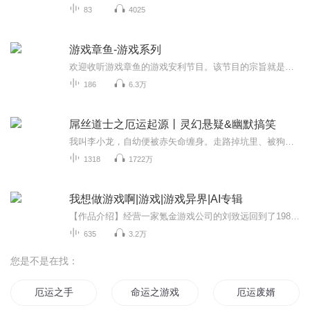
83
4025
游戏章鱼-游戏系列
欢迎收听游戏章鱼的游戏安利节目。该节目的宗旨就是为大家安利好玩的游戏。
186
6.3万
屌丝道士之厄运起源丨灵幻悬疑&幽默搞笑
我叫李小龙，自幼便被赤矢命缠身。走路掉坑里、被狗追着咬、喝水被呛到都是再寻常不过的事情！从小到大一身的霉运连连导致我没有小伙伴！直到我捡到了一个笔记本之后，一切都变了。
1318
1722万
我想做游戏啊|游戏|游戏异界|AI专辑
【作品介绍】经营一家氪金游戏公司的刘致远回到了1985年这个年代没有大家来找茬，宠物连连看，松鼠大作战，电子鸡，口袋精灵，魔法门之英雄无敌，跳舞机，暗黑破坏神，星际争霸，魔兽世界，CS，英雄联盟...一部部经典大作，提前降生刘致远率领汉王朝众人击...
635
3.2万
您是不是在找：
厄运之手
命运之游戏
厄运废婿