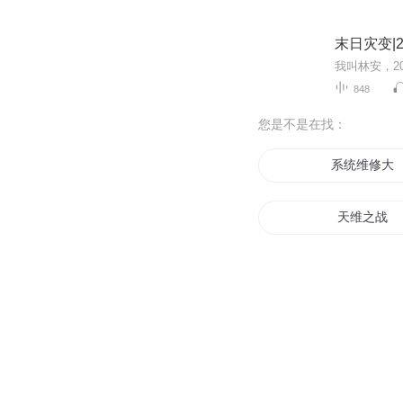
末日灾变|
848
您是不是在找：
系统维修大
天维之战
龙战天维
二维世界的
超维之越维