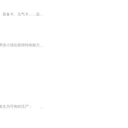
【内容简介】从天而降的卡片带来了末日灾难，也将世界带入了新的纪元。食物卡、生物卡、装备卡、元气卡……这是一个崭新的世界，作为一个在新世界有着三年生存经验的人来说，重新回到起点，他的人生路会不会大不一样？【作者/主播简介】作者：暗黑茄子主播...
末世降临，全世界被大量的丧尸、进化丧尸、变异兽占据着，它们不断吞噬幸存的人类。宅男张小强在获得特殊能力之后，带着他的爱人和追随者将在这末世杀出个黎明………
《末日天渊》内容简介：末世猝不及防的降临，巨大的红毛怪物在文明的废墟间出没，死者复生为可怖的活尸； 翼龙与苍鹰共舞，恐龙和猛兽荒野咆哮，蓝鲸蛇颈龙在深海游弋； 金属却莫名消失，现代科技瞬间崩溃，人类文明何去何从？ 沈弈辰从黄河边的古村走出，古老棺椁，神秘雾区，通天神木，泱泱河洛，在浩劫废土中挣扎辗转，斥问上苍！！！