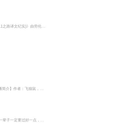
日更5集，不定期爆更！订阅可以收到更新提醒哦~ 【内容简介】 《末日巨塔(基地组织与9·11之路译文纪实)》由劳伦斯·赖特著，记述的是：2001年9月11日，美国本土遭遇***严重的恐怖袭击。四架波音客机被劫，先后撞击世贸中心双塔和国防部五角大楼，从而...
日更3集【内容简介】末世三年，一朝重生。末日堡垒在手，这地球，我说了算！【作者/主播简介】作者：飞猫鼠，网络小说作家。主播：迦南love【购买须知】1、本作品为付费有声书，前43集为免费试听，购买成功后，即可收听，可下载重复收听。2、版权归原作者...
这是一个重生后反派大魔王意外变成忠犬小可怜的故事。楚千寻重生回末日之初，她发誓这一辈子一定要过好一点，活久一点，离那些危险的人和事都远远的。某日她无意间救了一个不死系的男人，洗白白之后，楚千寻惊悚的发现此人便是末日后期臭名昭著，冷血无情...