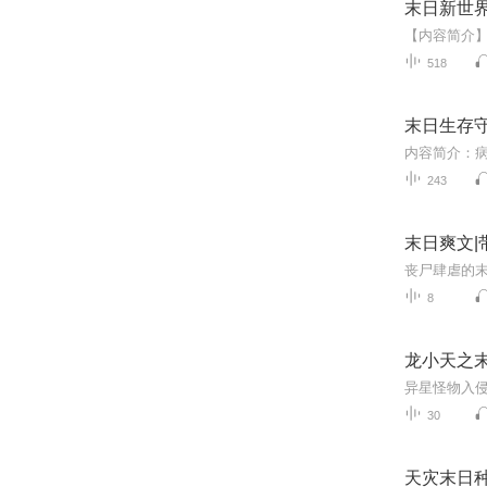
末日新世
518
末日生存
243
末日爽文|
8
龙小天之
30
天灾末日种