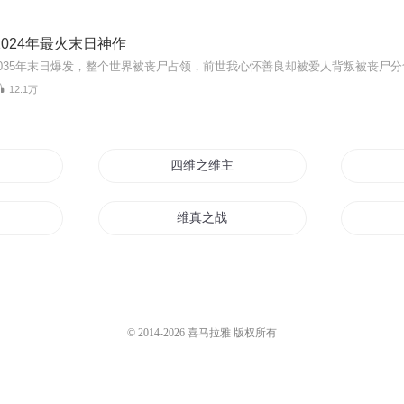
2024年最火末日神作
12.1万
师
四维之维主
维真之战
武神赵维传
真相
超维圣魔
© 2014-
2026
喜马拉雅 版权所有
者
五维生命