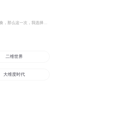
我叫林安，2035年末日爆发，整个世界被丧尸占领，前世我心怀善良却被爱人背叛被丧尸分食，那么这一次，我选择杀戮。 我于死亡中重生，亦如烈日下的罪恶，欢迎收听末日灾变，期待您的点赞，收藏和评论。非常感谢
二维世界
大维度时代
超维之道
三维之内
维灵时空