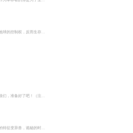
【内容简介】末日病毒爆发后的三百年，和平、繁荣和人类越来越遥远，人类不但没能夺回地球的控制权，反而生存的问题越来越严峻。幸存者活在高高的巨壁内，建立新的秩序。三百年的安稳让大部分的人认为巨壁内是绝对的安全，所以人们开始为了权力和金钱明争...
故事梗概：人性，在末世中沦丧，女人在痛苦的呻吟，血腥暴力充斥着大地每一个角落，血狼们，准备好了吧！（注：胆小或有心脑血管疾病者甚入，未成人者慎入）人性，在末世中沦丧，女人在痛苦的呻吟，血腥暴力充斥着大地每一个角落，血狼们，准备好了吧！（注：胆小或有心脑血管疾病者甚入，未成人者慎入）...
【内容简介】神威莫测的武学，神秘的玄晶科技。独特的岩系异能，诡异的特长丧尸。强悍的特征变异兽，诡秘的时空遗迹。尽在，末日岩帝！【作者/主播简介】作者：墨来疯，网络小说作家。主播：驴蛋先生。【购买须知】1、本作品为付费有声书，前105集为免费试...