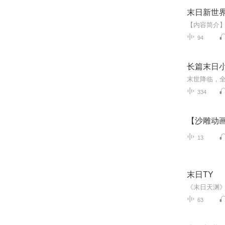
末日新世界
94
长篇末日
334
【沙雕动
13
末日TY
63