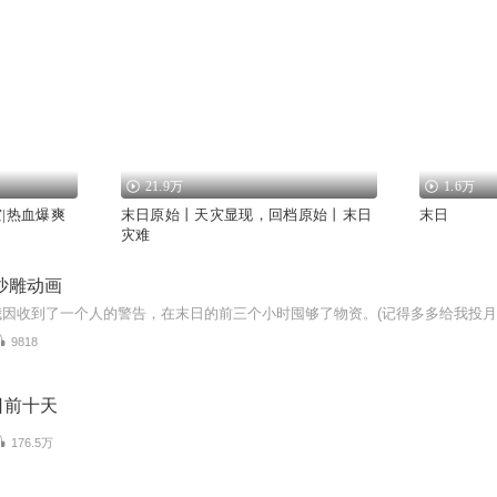
21.9万
1.6万
|热血爆爽
末日原始丨天灾显现，回档原始丨末日
末日
灾难
沙雕动画
我因收到了一个人的警告，在末日的前三个小时囤够了物资。(记得多多给我投
9818
日前十天
176.5万