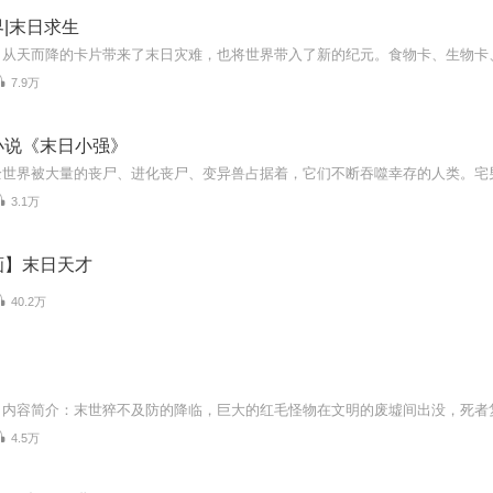
|末日求生
7.9万
小说《末日小强》
3.1万
画】末日天才
40.2万
4.5万