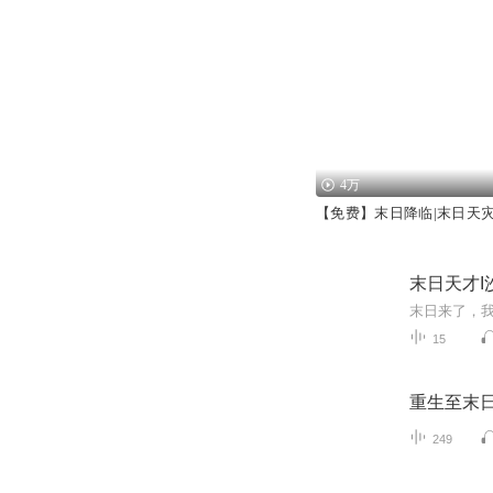
4万
【免费】末日降临|末日天灾
末日天才I
末日来了，
15
重生至末
249