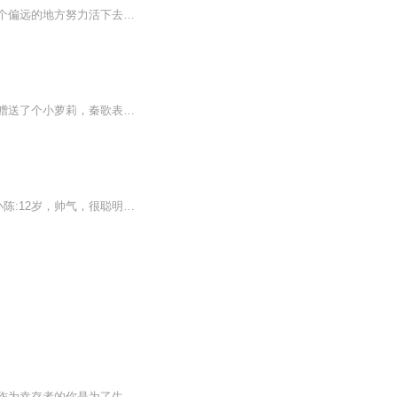
天灾频发，环境剧变，物种变异，人类的生存越来越艰难。觉醒了预知能力的秦笙只是想找个偏远的地方努力活下去，没想到被一肚子黑水的前夫萧先生拐回了家继续结伴过日子。你挑水来我浇园，勤勤恳恳把活干，末世里也能经营出美丽的桃源。...
前30集为免费试听，第31集起为付费音频0.2元/集，会员免费收听；【内容介绍】 开局赠送了个小萝莉，秦歌表示愁白了头。好在咱们有厨艺傍身，操碎了老父亲的心。眼瞧着餐馆的生意越来越好，天天种种地、养养花、做做菜、带带女儿，生活美滋滋！没...
节目主题：原创专辑，超万人收听。 小陈知道末日到来提前发育，统治世界。人物介绍： 小陈:12岁，帅气，很聪明。在末日爆发时期的团队领导作用。 吴泽:13岁，实力派，说啥就干啥，超级发育超级猛 白浩:11岁，很胖，力气特别大，后期发育比较慢 郭某人:人物...
无异能，更没有超能力，只有适者生存，挣扎求生，为生存拼尽全力。末日突然降临，作为幸存者的你是为了生存不择手段，随意剥夺别人的生存机会；还是人不犯我我不犯人，人若犯我我必犯人；还是努力帮助弱者，展现自己的仁慈之心？ 在末日世界，没有法律的制裁，没有道德的准绳，没有舆论的谴责，更没有对错，一切只是为了人类最原始的本能——活下去。本书的主人公刘小米只是一个普普通通踏入社会不久的普通上班族，作为一个小人物，他没有什么雄心壮志，甚至有点安于现状，不思进取，当被毫无准备地扔进末世这...