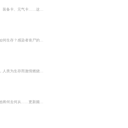
【内容简介】从天而降的卡片带来了末日灾难，也将世界带入了新的纪元。食物卡、生物卡、装备卡、元气卡……这是一个崭新的世界，作为一个在新世界有着三年生存经验的人来说，重新回到起点，他的人生路会不会大不一样？文字版权方：阅文听书【作者/主播简介...
内容简介：病毒悄悄地来临让人们毫无准备地进入了一个暗黑的时代！这样的时代中究竟要如何生存？感染者丧尸的突然出现和人类究竟有这怎样千丝万缕的关系？这是一个暗黑的时代！这是一个疯狂的时代！这里有最真的兄弟情！有最动人心弦的爱情！还有最默契的...
丧尸肆虐的末世，人类正处于生死存亡之际，一个普通现代人来到这个世界，在他的带领下，人类为生存而激情燃烧的战斗，脆弱却充满活力！生命的升华来自与恶劣环境的搏斗，书中有你我想要的激情与热血！末日 丧尸 小说交流群334242775
异星怪物入侵，兽人几乎灭绝，少年不得不背负起拯救兽人的重任，并在末日绝境中求生，他将何去何从……更新频率：下午5点，随机更新