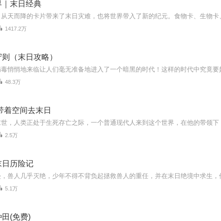
界｜末日经典
1417.2万
守则（末日攻略）
48.3万
带着空间去末日
2.5万
末日历险记
5.1万
田(免费)