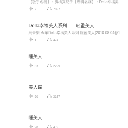
【歌手名稱】：廣橋真紀子【專輯名稱】：Della幸福美人系列-香氛美人【專輯類型】：純音樂 / Instrumental【唱片公司】：金革...
7
7897
Della幸福美人系列——轻盈美人
純音樂-金革Della幸福美人系列-輕盈美人(2010-08-04@126MB@320K@3免空) 【歌手名稱】：久米由基 【專輯名稱】：Della幸福美人系列-輕盈美人 【唱片公司】：金革 【音樂格式】：MP3 VBR 320K 【檔案大小】：126MB 【專輯介紹】： 感受由內而外的美麗，做個...
1
474
睡美人
33
2229
美人谋
90
3167
睡美人
20
4万