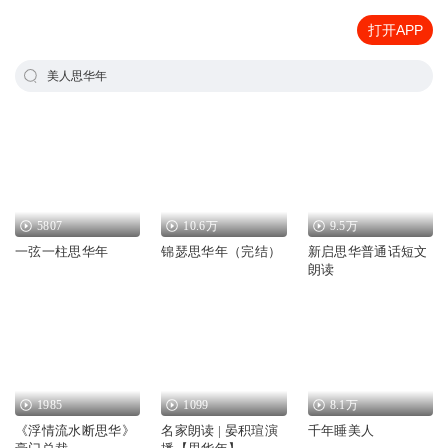
打开APP
美人思华年
5807
10.6万
9.5万
一弦一柱思华年
锦瑟思华年（完结）
新启思华普通话短文
朗读
1985
1099
8.1万
《浮情流水断思华》
名家朗读 | 晏积瑄演
千年睡美人