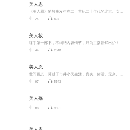
美人恩
《美人恩》的故事发生在二十世纪二十年代的北京。女主角常小南生在底层穷苦人家，以捡煤核为生。一次偶遇失业潦倒的洪士毅，对她的命运深表同情，用在慈善会打替工的微薄收入接济常家生活。二人萌生爱恋之情。貌美体俏的常小南后被杨柳歌舞团领班相中，从...
24
824
美人妆
练手第一部书，不纠结内容情节，只为主播新鲜出炉！【内容提要】她进宫时，他正内忧外患中，她成为他杀伐冷血生涯中的一处温暖。……他说：你要什么爱，哥哥给你她说：父爱他说：那也给……她无意撞见他被戴绿帽子的一幕，他也在旁……【作者/主播简介】作...
44
2640
美人恩
世间百态，莫过于市井小民生活，真实、鲜活、无奈、丑恶……如何艰难生存，如何寻求活路，都是个人鲜活的演绎。
97
5543
美人殇
88
9851
美人恩