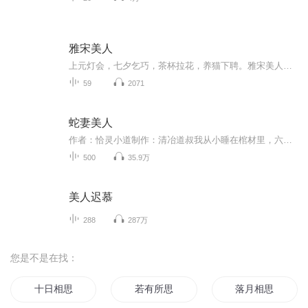
雅宋美人
上元灯会，七夕乞巧，茶杯拉花，养猫下聘。雅宋美人再现大宋传世风雅，带你走进美人精致生活……
59
2071
蛇妻美人
作者：恰灵小道制作：清冶道叔我从小睡在棺材里，六岁的时候，一条蛇溜了进来，她在棺材里陪了我六年，到十二岁那年，她把我从男孩变成了男人专辑仅为分享小说不进行任何商业化！
500
35.9万
美人迟慕
288
287万
您是不是在找：
十日相思
若有所思
落月相思