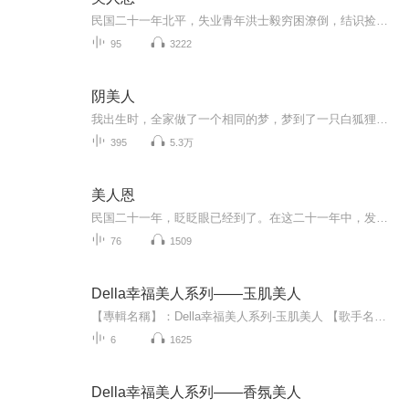
民国二十一年北平，失业青年洪士毅穷困潦倒，结识捡煤核的常小南，为助她当被褥、抄书挣钱，渐生情愫。小南入杨柳歌舞团后，受浮华吸引，亲近富家子王孙。作品借二人纠葛，穿插底层生存困境与复杂人际，展现乱世北平小人物的无奈与人性复杂。
95
3222
阴美人
我出生时，全家做了一个相同的梦，梦到了一只白狐狸窜进了家门…我出生的时间不对，或者应该说不该来到这世上…我的命，是用全家人的命换来的。
395
5.3万
美人恩
民国二十一年，眨眨眼已经到了。在这二十一年中，发生了多少事情，其中有些竟是最可痛、最可耻、最无奈何的！可是到了今年，看看中国自身，却还不见得有什幺良好办法。稍微有点血气的人，都觉得有一种说不出来的苦闷。这种苦闷，若要解除，便是不管生死，...
76
1509
Della幸福美人系列——玉肌美人
【專輯名稱】：Della幸福美人系列-玉肌美人 【歌手名稱】：Shinji Kinoshit 【專輯類型】：純音樂 / Instrumental 【唱片公司】：金革 【音樂格式】：MP3 VBR 320K 【檔案大小】：127MB 【專輯介紹】： ◆感受由內而外的美麗，做個優雅無壓的幸福美人！ ◆...
6
1625
Della幸福美人系列——香氛美人