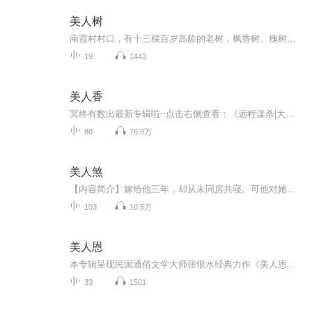
美人树
南霞村村口，有十三棵百岁高龄的老树，枫香树、槐树……土豆熟悉这里的每一棵树，一天晚上，土豆来捉知了的时候，月光里一棵冬青树变了样子，变成了上半身是人，下半身是树。她请求土豆借她的脚一个晚上，帮助她实现一次行走的梦想。善良的土豆答应了，却...
19
1443
美人香
冥终有数出最新专辑啦~点击右侧查看：《远程谋杀|大型悬疑刑侦推理小说》...
80
76.9万
美人煞
【内容简介】嫁给他三年，却从未同房共寝。可他对她是极好的。似师、似父、又像兄一样地爱护她。后来她怀孕，孩子还是她用手段计算他的。他震怒，将她放到窖火里炙烤，把她的灵魂祭奠给鬼神。可他想不到，她会浴火重生，最后变成了他倾尽所有，也挽不回的模样。【作者/主播简介】作者：古典绿，若初文学网作者，著有《美人煞》《贺新郎》《高门贵妻》等作品，文风细腻，情感充沛，故事不拘一格，曾多次引发读者追捧热潮。主播：羊麻辣，其播讲风格细腻，层层代入，刻画的情节跌宕起伏，引人入胜。【购买须知】1.本...
103
10.5万
美人恩
本专辑呈现民国通俗文学大师张恨水经典力作《美人恩》有声内容，以20世纪20年代的北平为舞台，铺展一幅裹挟着欲望与挣扎的时代浮世绘。落魄书生洪士毅在慈善会偶遇捡煤核维生的少女常小南，微薄接济里萌生的情愫，本是底层寒微中的一抹微光，却终究抵不过...
33
1501