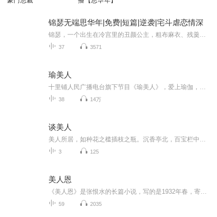
豪门总裁
播【思华年】
锦瑟无端思华年|免费|短篇|逆袭|宅斗虐恋情深
锦瑟，一个出生在冷宫里的丑颜公主，粗布麻衣、残羹剩饭，在命如草芥的宫里艰难生存；宋华年，正得圣宠、前途飞黄腾达的大将军，机缘巧合救了她一次，从此，她的整颗心都扑在他身上，终于，利用皇权逼他娶了自己。满心欢喜，满心欢喜，他对她却是厌恶至此...
37
3571
瑜美人
十里铺人民广播电台旗下节目《瑜美人》，爱上瑜伽，爱上生活。
38
14万
谈美人
美人所居，如种花之槛插枝之瓶。沉香亭北，百宝栏中，自是天葩故居。儒生寒士，纵无金屋以贮，亦须为美人营一靓妆地。或高楼，或曲房，或别馆村庄。清楚一室，屏去一切俗物。中置精雅器具，及与闺房相宜书画。室外须有曲栏纡径，名花掩映。如无隙地，盆盎...
3
125
美人恩
《美人恩》是张恨水的长篇小说，写的是1932年春，寄居在北平城南会馆的一个中学毕业生，洪士毅的故事。《美人恩》的故事发生在二十世纪二十年代的北京。女主角常小南生在底层穷苦人家，以捡拉圾为生。一次偶遇失业潦倒的洪士毅，对她的命运深表同情，用在...
59
2035