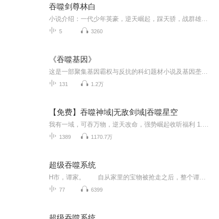
吞噬剑尊林白
小说介绍：一代少年英豪，逆天崛起，踩天骄，战群雄，诛群魔，灭众神，一路逆战，成就绝世剑帝！ “这个世界，注定要在我的脚下瑟瑟发抖！” 【收听须知】1、吞噬剑尊2、由于音频节目更新的比较慢，如想快速阅读小说文字版的全部章节，请在微信中搜索公/众...
5
3260
《吞噬基因》
这是一部聚集基因霸权与反抗的科幻题材小说及基因垄断的未来世界节目内容:贫民窟的低等基因者雷恩，因濒死时吞下一支废弃基因样本意外获得吞噬基因的力量，却也背负着身体随时异化崩溃的诅咒。他在逃亡与抗争中结识伙伴，从只求自保的小人物，一步一步成长...
131
1.2万
【免费】吞噬神域|无敌剑域|吞噬星空
我有一域，可吞万物，逆天改命，强势崛起收听福利 1.首发50集，每天早上6点更新，不定期爆更。2.好评有礼:至7月31日，专辑评论区打出优质评价标签，并带有“已收听90%”标志的听友(如下图)，送专辑定制礼品一份，礼品将在下月初统一发放。3.百张月票召集令...
1389
1170.7万
超级吞噬系统
H市，谭家。 自从家里的宝物被抢走之后，整个谭家都已经乱成了一锅粥，谭老爷子坐在大厅，一边训斥着自己的几个儿子，一边也是痛心疾首地说道：“真是要气死我啊，你们这几个混球，叫你们找个东西都找不到，那可是我给芊芊准备的嫁妆，如果就这么丢了，...
77
6399
超级吞噬系统