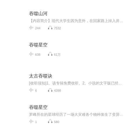
吞噬山河
【内容简介】现代大学生因为意外，在回家路上掉入井盖之下，却意外穿越到了异世界，成为修仙家族的一员，且看他如何逆转苍天~【作者/主播简介】作者：妖辰星，网络小说作家。主播：主播哲睿，一名新晋电视主持人，擅长朗诵，演播，历史。对各类小说有着独...
244
7532
吞噬星空
638
61万
太古吞噬诀
[收听须知]1、该专辑免费收听。2、小说的文字版已经全部都更新完了。由于音频节目更新的比较慢，如想快速阅读小说文字版的全部章节，请在微信中搜索公中号[七喵文学]，关注后，回复[ 115 ]便可快速阅读小说文字版全集。(注意:需要在公中号中回复才有效哦)
6
4398
吞噬星空
罗峰所在的星球经历了一场大灾难各个物种发生了变异阴阳差错下如风得到了陨墨星主人的传承，成为了世界三大强者之一。然而，在某次事件中罗峰不幸失去肉身于是他趁机取而代之成了新的星空吞噬巨兽，最终走向了宇宙。
1
580