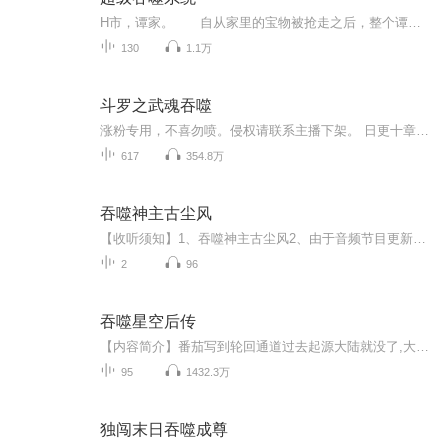
H市，谭家。 自从家里的宝物被抢走之后，整个谭家都已经乱成了一锅粥，谭老爷子坐在大厅，一边训斥着自己的几个儿子，一边也是痛心疾首地说道：“真是要气死我啊，你们这几个混球，叫你们找个东西都找不到，那可是我给芊芊准备的嫁妆，如果就这么丢了，...
130
1.1万
斗罗之武魂吞噬
涨粉专用，不喜勿喷。侵权请联系主播下架。 日更十章。欢迎关注主播。
617
354.8万
吞噬神主古尘风
【收听须知】1、吞噬神主古尘风2、由于音频节目更新的比较慢，如想快速阅读小说文字版的全部章节，请在微信中搜索公/众/号【毛毛虫文学】，关注后，并在公/众/号中回复：【952】，便可快速阅读小说文字版全集。（注意：需要在公/众/号中回复才有效哦）
2
96
吞噬星空后传
【内容简介】番茄写到轮回通道过去起源大陆就没了,大大们肯定看的不过瘾吧，蓝蓝也看的不过瘾。就让蓝蓝来揭开起源大陆的面纱。喜欢作者浅蓝雪域的多支持，喜欢咖啡播讲多多指教。文字版权方：阅文听书【作者简介】浅蓝雪域【购买须知】1、本作品为付费有...
95
1432.3万
独闯末日吞噬成尊