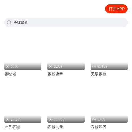
打开APP
吞噬魔界
5070
2.9万
61.8万
吞噬者
吞噬魂帝
无尽吞噬
27.3万
114.6万
1.4万
末日吞噬
吞噬九天
吞噬基因