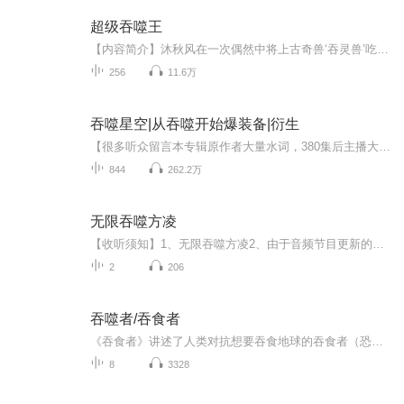
超级吞噬王
【内容简介】沐秋风在一次偶然中将上古奇兽‘吞灵兽’吃了下去，从此得到其体内的所有灵魂能力。每一次吞噬，都会得到崭新的能力，都会更加接近极度牛X。第一次偶然的吞噬，居然为他带来了新的灵魂能力，从此原本平凡的生活发生了重大转折。吞噬的灵魂越多...
256
11.6万
吞噬星空|从吞噬开始爆装备|衍生
【很多听众留言本专辑原作者大量水词，380集后主播大量删除文本水词和无关剧情解释等内容完善剧情推进和听感。】关注！订阅！爆更！首先感谢您的收听，本书日更5-10集。关注订阅持续爆更！白夜穿越吞噬星空世界，杀怪就能爆装备。和罗峰做兄弟，接受混沌城...
844
262.2万
无限吞噬方凌
【收听须知】1、无限吞噬方凌2、由于音频节目更新的比较慢，如想快速阅读小说文字版的全部章节，请在微信中搜索公/众/号【黑葡萄文学】，关注后，并在公/众/号中回复：【838】，便可快速阅读小说文字版全集。（注意：需要在公/众/号中回复才有效哦）
2
206
吞噬者/吞食者
《吞食者》讲述了人类对抗想要吞食地球的吞食者（恐龙）文明，结果失败导致地球被吞食的故事。地球太空军通过波江晶体得知 了一个令人震惊的消息:吞食帝国的巨型世代飞船“吞食者”将在一百年后到来， 它将吞食地球，并将地球上的所有资源掠夺一空。 面对吞食帝国的使者大牙，地球人据理力争，试图保全人类文明。面对整体技术水平远超自己的吞食帝国，人类似乎只能无奈地屈从于大牙的狂悖要求。然而，地球太空军的领袖并没有放弃战斗，他和他所领导的太空军战士们义无反顾地踏上了抗争之路.........
8
3328