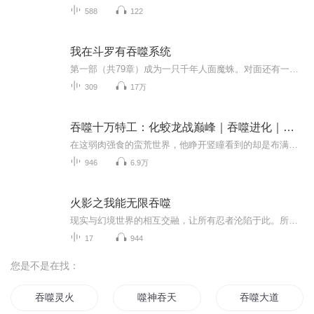
588
122
我在斗罗有吞噬系统
第一部（共79章）成为一只千年人面魔蛛。对面还有一个自称唐三的家伙在追杀我，要我做他的第三魂环！我是该打还是该跑？很急的，在线等！第二部（175章）宁霄本以为这辈子只能抱紧荣荣小富婆大腿靠脸吃饭，武魂觉醒日，觉醒了一把刀，意外激活超级暴击系统...
309
17万
吞噬十万特工：化蛟龙战巅峰｜吞噬进化｜变异狂潮
在这弱肉强食的蛮荒世界，他睁开竖瞳看到的却是布满鳞片的蛇躯。别人穿越都是天潢贵胄，他却成了连野兽都能欺凌的菜花蛇。当那个神秘声音响起时，他毫不犹豫吞噬了洞窟深处那道盘踞千年的龙影。鳞甲化蛟角，蛇尾生龙爪——每吞噬一个强者，血脉便朝着洪荒...
946
6.9万
火影之我能无限吞噬
现实与幻境世界的相互交融，让所有忍者沦陷于此。所有人就如同待宰的羔羊一样，任人宰割。一道机械提示音响起，打破了死寂，叮！醒来的他又开始思考起当初的那个疑问。这一切的经历，难道又只是个幻境吗？直到那个声音再次在他的耳畔响起。你好宿主，欢迎...
17
944
您是不是在找：
吞噬灵火
噬神吞天
吞噬大道