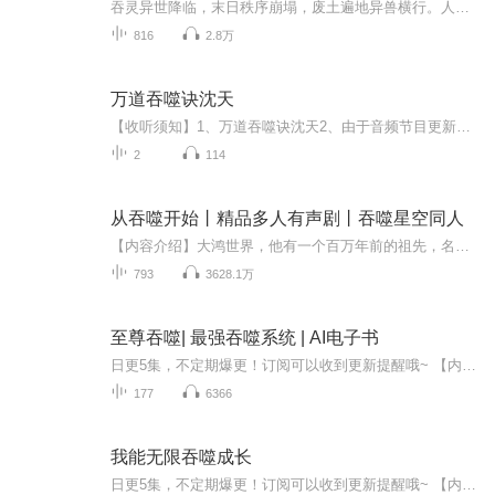
吞灵异世降临，末日秩序崩塌，废土遍地异兽横行。人类风独行觉醒吞噬异能，湮灭万物瞬转灵力。独闯废土吞噬成尊，杀伐果断横扫千军，不组队、不圣母、孤身走天涯。一路吞噬凶兽、碾压强敌、揭开末世秘辛，从凡人逆天崛起，以狠绝姿态登顶巅峰，成就吞噬至...
816
2.8万
万道吞噬诀沈天
【收听须知】1、万道吞噬诀沈天2、由于音频节目更新的比较慢，如想快速阅读小说文字版的全部章节，请在微信中搜索公/众/号【黑葡萄文学】，关注后，并在公/众/号中回复：【613】，便可快速阅读小说文字版全集。（注意：需要在公/众/号中回复才有效哦）
2
114
从吞噬开始丨精品多人有声剧丨吞噬星空同人
【内容介绍】大鸿世界，他有一个百万年前的祖先，名叫姜子牙！吞噬星空，他有一个同学，是罗峰！雪鹰领主，他有一个哥哥，叫做雪鹰无限流超强设定，吞噬星空同人文，爆爽来袭！【作者/主播】 作者：大日浴东海主播：王旺仙辈喜马拉雅A级主播，叁拾刻度资深...
793
3628.1万
至尊吞噬| 最强吞噬系统 | AI电子书
日更5集，不定期爆更！订阅可以收到更新提醒哦~ 【内容简介】 宇宙本源融于魂，吞噬印记！噬灵圣体本天成，吞噬天地！七口天芒神刀（死亡、毁灭、轮回、生命....），每一把不仅代表着一种强大的力量，而且还隐藏着一个不为人知的神秘！太极图、盘古幡，...
177
6366
我能无限吞噬成长
日更5集，不定期爆更！订阅可以收到更新提醒哦~ 【内容简介】 在一个突变事件后，平凡青年钟阳觉醒了超凡之力。他不仅清除了威胁，还赢得了政府的支持。随着力量的增长，钟阳意识到自己能改变世界。他决定利用这份力量，建立属于自己的新秩序。面对各方阻...