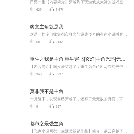
日更一集【内容简介】穿越到了玩游戏成大神的游戏空间，金手指在手，主角光环傍身，狂拽吊霸天的穿越人生眼瞅着就要开始了！但是……“门派系统优惠大酬宾！”“超级抽奖系统，秘籍核弹，什么都有，五折大促销啊！”“各种主角、金手指跳楼大甩卖啊，买一...
629
6.6万
爽文主角就是我
这是一档专门收集都市爽文与逆袭传奇的有声小说播客。在这里，你将听到最让人上头的剧情——落魄青年一夜崛起、资本巨鳄被反手收割、系统降临改写命运、被所有人看不起的人一步步登顶巅峰。昨天还是普通人，今天就能打脸反派、横扫商界、抱得美人归。命运...
68
2142
重生之我是主角|重生穿书|玄幻|主角光环|无敌流
【内容简介】南义豪穿越了，重生为自己所写玄幻书中的主角，自此天命加身，气运护体，走上一条装逼之路。当别人在为神功宝典发愁，南义豪拿出了垫桌脚的神技，脸上露出嫌弃之色。当别人在为修炼资源奔波劳碌，南义豪正躺在堆积的元晶山上呼呼大睡。当别人...
340
6737
莫非我不是主角
一觉醒来，发现自己穿越了，还有了最无敌的身份，可是为什么怎么看自己都不像主角咧？！喜欢自爆的死鱼眼少年，有着十年以上金发双马尾青梅竹马的宅男，曾经的钢琴天才现在的友人A，给我等等！为什么你们会出现啊，明明我才是主角吧...
8
857
都市之最强主角
【飞卢小说网都市生活类畅销作品】简介：易云穿越了，和其他穿越者不同，他穿越到了自己笔下的小说世界。 在抢夺原小说主角的金手指后，易云以为自己可以悠悠闲闲的生活下去，平静和谐，却没想到小说世界的女主们纷纷得到了系统。 尹诗妍得到了最强校花系统，开启唯一主线任务：成为易云的妻子。...