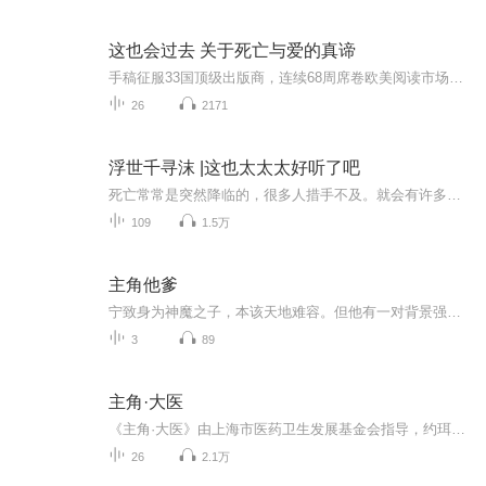
这也会过去 关于死亡与爱的真谛
手稿征服33国顶级出版商，连续68周席卷欧美阅读市场。英、美、法、意、西等权威媒体称赞“每个句子都带有美丽的能量”。小说开篇，布兰卡的母亲刚刚过世，这给她带来了撕裂般的痛苦。生命会逝去，但在一切痛苦面前，生活的记忆仍旧存在，那些借由恋人、朋友、孩子、两人前夫所再次确认的生命力量，痛苦和爱、恐惧和欲望、忧伤和欢笑、荒凉与美丽的风景，这一切都会存在，因为那些我们爱过的永不会消失。
26
2171
浮世千寻沫 |这也太太太好听了吧
死亡常常是突然降临的，很多人措手不及。就会有许多贵憾、执念，冤屈……他们有时会清求能去往人界的鬼差帮忙。完成最后一些心愿……精品多人有声据，泪点较多，希望大家喜欢。。。。。。。
109
1.5万
主角他爹
宁致身为神魔之子，本该天地难容。但他有一对背景强大的父母，庇佑他安然成长。直到他遇到一个莫名其妙的人，一口把他吞了，以为必死无疑，谁成想肚里藏乾坤，沙中显世界。一颗沙中一个世界，而每个世界他都成了有娃的爹，每个娃都是坑爹的棒槌。文案废，凑合看吧。食用提示：主攻。小白文，渣文笔，逻辑废，看的时候不用带脑子。谢绝恶意扒榜，以及带贬低性质的恶意扫文...
3
89
主角·大医
《主角·大医》由上海市医药卫生发展基金会指导，约珥传媒出品，全新一季《主角·大医》将以“选择”为主题，讲述全新的大医故事，探寻他们在医学之路上的勇气与决心。
26
2.1万