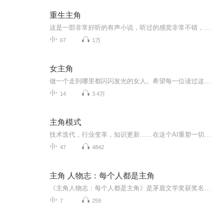
重生主角
这是一部非常好听的有声小说，听过的感觉非常不错，故事扑朔迷离，情节跌宕起伏，?是以（推理、悬疑、奇特、未知、穿越、血腥、架空、恐怖、刺激）等风格模式构成的虚幻故事。?为了提供更多优秀的有声作品，请多多宣传和推荐本书，这是一种支持与鼓励！欢迎您的意见和建议，我们将不断提升自己，给大家呢带来更多优秀的作品。请大家多多支持，好听就请小伙伴一起来吧。只就是对我们最大的支持了.有声小说的未来，是需要大家共同的努力!? 友情提示:听书是种生活的品味，在品味生活的同时，请关...
67
1万
女主角
做一个走到哪里都闪闪发光的女人。希望每一位读过这本书的女性都能从中找到共鸣，吸取力量，打破束缚，重塑自我，成为自己的人生故事中真正的女主角。
14
3.4万
主角模式
技术迭代，行业变革，知识更新……在这个AI重塑一切的时代，成长不再是一种选择，而是生存的必修课
47
4842
主角 人物志：每个人都是主角
《主角人物志：每个人都是主角》是茅盾文学奖获奖名作《主角》深度人物解读有声专辑，以秦腔为笔墨，描摹忆秦娥、胡三元、花彩香、米兰、苟存忠等八位小人物跌宕起伏的半生。 从深山放羊娃一步步淬炼为一代秦腔名伶，忆秦娥在苦难中咬牙扎根；一身...
7
259