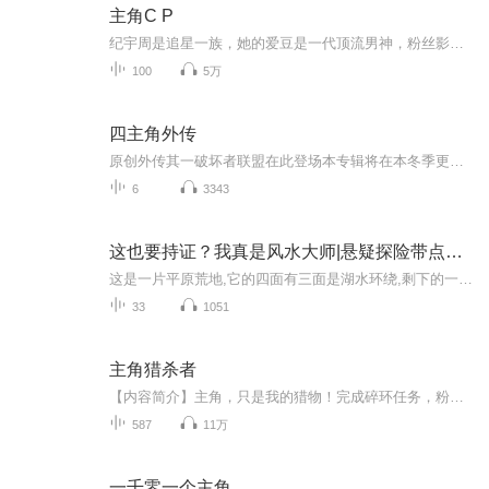
主角C P
纪宇周是追星一族，她的爱豆是一代顶流男神，粉丝影迷无数，十年打磨成为影帝的纪潇寒。20岁，纪宇周进入娱乐圈，签约星宇传媒，按照公司传统纪影帝抽签纪宇周欣老搭档男女主正式出道。剧本演绎官宣热搜，主角荧幕情侣C P 光环确立，成为彼此的金牌搭档。...
100
5万
四主角外传
原创外传其一破坏者联盟在此登场本专辑将在本冬季更新完友情提示：请不要在留言区发不友好评论哦！
6
3343
这也要持证？我真是风水大师|悬疑探险带点笑|免费
这是一片平原荒地,它的四面有三面是湖水环绕,剩下的一面则是长了郁郁葱葱的林荫长道,直直地通向中心主宫;这主官不仅风景好,还又地势稍稍偏高,正巧把可将周围远处的风景一览无遗,是少见又难得的风水宝地,但却是给死人建阴宅的宝地……不管你信不信，我真是...
33
1051
主角猎杀者
【内容简介】主角，只是我的猎物！完成碎环任务，粉碎猪脚光环，主角气运是我的，武功是我的！谁言屌丝炮灰命，天生我材必有用。桀骜一猎主角碎，绝境揽美唯我回。林清，拥有空间唯一属性【桀骜枭獍】，神坑爹：1.进入剧情必定为路人甲、屌丝、炮灰，极度...
587
11万
一千零一个主角