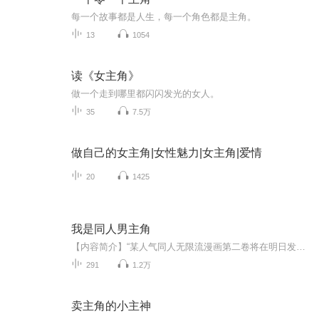
每一个故事都是人生，每一个角色都是主角。
13
1054
读《女主角》
做一个走到哪里都闪闪发光的女人。
35
7.5万
做自己的女主角|女性魅力|女主角|爱情
20
1425
我是同人男主角
【内容简介】“某人气同人无限流漫画第二卷将在明日发售。” “预告：《夜云的动漫穿越之旅》将在本月月底正式动画化，各位漫迷尽情期待！”“哟，莫尘，又在COS夜云呢？”一名路过的同学笑着打趣道。低头看了眼自己身上刚从轮回世界中穿越回来，还没来...
291
1.2万
卖主角的小主神