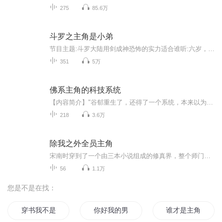
275
85.6万
斗罗之主角是小弟
节目主题:斗罗大陆用剑成神恐怖的实力适合谁听:六岁，14岁主播介绍:八岁刘铭赫斗罗大陆迷书籍信息:斗罗大陆内容重点:主角是苏晨主播寄语:大家一定要听更新频率:每天都要等几集适合人群:六～14岁
351
5万
佛系主角的科技系统
【内容简介】"谷郁重生了，还得了一个系统，本来以为安安心心发展科技就好。然而，事实并没有谷郁想的那么简单。一颗来自空间缝隙的异世界种子，为人类开启了进化大门；天池水怪揭开了蓝星神秘的面纱。外星人、退化人、神话传说 、神秘现象，所有的一切，...
218
3.6万
除我之外全员主角
宋南时穿到了一个由三本小说组成的修真界，整个师门除她之外全员主角。大师兄古早起点退婚流男主，身怀玉佩老爷爷，江湖人称龙傲天，手拿破剑筑基反杀 元婴大佬。二师姐是火葬场里被辜负的替身，一朝重生大彻大悟，上到清冷师尊下到前未婚夫排队等待火葬场...
56
1.1万
您是不是在找：
穿书我不是主角
你好我的男主角
谁才是主角