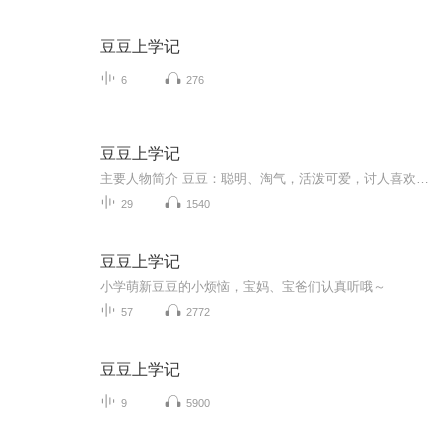
豆豆上学记
6
276
豆豆上学记
主要人物简介 豆豆：聪明、淘气，活泼可爱，讨人喜欢。豆妈：性格开朗，知书达理，偶尔有点儿小脾气。豆爸：知识渊博，事业有成，是个慈父。小姨：豆妈的妹妹，在校大学生，跟豆豆很谈得来。黄忠君：淘气，成绩不太好，豆豆的死党。小雪：文静，学习好，豆豆的同桌。小雪妈妈：一个严厉的母亲，对小雪管教很严格。张老师：豆豆的班主任，对学生很关心。 前言 豆豆上小学了，这对聪明又淘气的豆豆来说是个不小的考验。豆豆能否适应小学的生活，能否找到高效的学习方法等问题，时刻困扰着豆爸豆妈。 果然，刚...
29
1540
豆豆上学记
小学萌新豆豆的小烦恼，宝妈、宝爸们认真听哦～
57
2772
豆豆上学记
9
5900