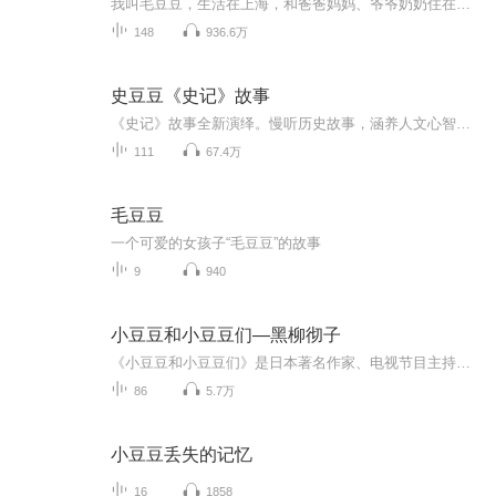
我叫毛豆豆，生活在上海，和爸爸妈妈、爷爷奶奶住在一起。以后我会和你分享我的日常生活，估计我长大过程中遇到的困难你也会遇到，算是我们一起长大吧~
148
936.6万
史豆豆《史记》故事
《史记》故事全新演绎。慢听历史故事，涵养人文心智。每天十分钟，看见数千年。《史记》行文简炼，被称为“史家之绝唱，无韵之离骚”。过去，只有那些有深厚人文素养的人，才能够体会到这一点；如今，成年人可能也只是在中学阶段，在语文课本中学过几篇《...
111
67.4万
毛豆豆
一个可爱的女孩子“毛豆豆”的故事
9
940
小豆豆和小豆豆们—黑柳彻子
《小豆豆和小豆豆们》是日本著名作家、电视节目主持人、联合国儿童基金会亲善大使黑柳彻子的代表作。担任亲善大使后，黑柳彻子陆续访问坦桑尼亚、尼日尔、印度、莫桑比克等地。《小豆豆和小豆豆们》中，她以简洁朴素的文字与震撼人心的照片忠实地记录沿途的经历，娓娓讲述与孩子们相遇的所有故事，将孩子们为饥饿、战争、疾病所苦的境遇转达给世人，同时也将他们始终怀揣希望与梦想的精神传递给人们……
86
5.7万
小豆豆丢失的记忆
16
1858