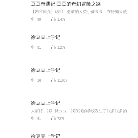
豆豆奇遇记|豆豆的奇幻冒险之路
【内容简介】聪明、勇敢的人类小孩豆豆，在得知天使国遭遇危机后，接下仙女交给的找到女巫水晶球任务。豆豆同弟弟游历天使国，穿过黑夜森林，路经精灵谷，闯过迷幻荒原。期间遇到了离奇的拜月仪式，目睹了精灵王子复仇夺权，结识了聪慧的精灵女孩，偶遇恐...
99
1.4万
徐豆豆上学记
51
1.2万
徐豆豆上学记
16
11.6万
徐豆豆上学记
大家好，我叫徐豆豆，我在我的学校发生了很多很多的故事，希望你来收听哦
61
72万
徐豆豆上学记