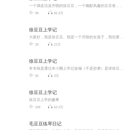
一个调皮活泼开朗的徐豆豆，一个幽默风趣的豆豆爸，一个善解人意的豆豆妈，在这幸福的家庭会发生怎么样的事呢？
99
82.4万
徐豆豆上学记
大家好，我是徐豆豆。我是一个开朗的女孩子，我也要写我的上学记了快去收听吧。希望大家支持我一下，还有我不喜欢黑粉。请大家不要说一些伤人的话。请好好对待每位主播的作品，谢谢大家。
20
21万
徐豆豆上学记
本专辑是通过米小圈上学记改编（不是抄袭）是讲徐豆豆上学的趣事。本人脾气暴躁，不喜欢差评，表面上礼貌（谢谢你的意见）实际上（不爱听的请自便+拉黑大礼包）我希望大家把我不好的地方讲岀来，而不是净说我的专辑难听。记住，不管是哪位主播录制专辑都是...
92
3万
徐豆豆上学记
徐豆豆上学的趣事
249
63.3万
毛豆豆练琴日记