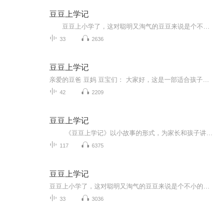
豆豆上学记
豆豆上小学了，这对聪明又淘气的豆豆来说是个不小的考验。豆豆能否适应小学的生活，能否找到高效的学习方法等问题，时刻困扰着豆爸豆妈。 果然，刚上小学的豆豆问题百出，不是坐不住板凳，就是注意力不集中，其中学习不得法，是最让豆爸豆妈头疼的问题。但经过了一段时间的适应，豆豆一点点找到了自己的位置，在老师、同学、父母的帮助下，豆豆的学习成绩有了明显提高。发生在豆豆身边的小故事，组成了豆豆成长中的一串串果实，豆豆用自己的故事告诉准备上小学的小朋友：学习原来可以这样轻松、有趣！ 现在，让我们和豆豆一起，奏响上学的快乐旋律吧！
33
2636
豆豆上学记
亲爱的豆爸 豆妈 豆宝们： 大家好，这是一部适合孩子和家长们一起收听的故事节目，幼小衔接是孩子成长过程中的关键期，我们的小豆芽们需要克服很多的困难去适应和接受成长带来的改变，这么重要的时刻当然要有爸爸妈妈们的耐心指导和陪伴，作品中既有故事也有方法，让孩子们不彷徨，父母不迷茫。孩子可以在故事里听见内心的共鸣，找到克服困难，发现学习的好方法。家长可以从中了解孩子的内心世界，从而更好地和孩子沟通，掌握帮助孩子更快适应小学生活的技巧，引导孩子喜欢学习，真正地做到帮助孩子快乐的成长。 我们的故事每天更新一集哦，欢迎各位小学生和“大学生”们订阅收听，您的订阅和关注是对主播的最大的支持，希望我的播讲能给孩子的成长带来快乐，家长的陪伴带来帮助，祝愿每一位孩子都能成为父母眼中最亮的光，感谢大家的收听。
42
2209
豆豆上学记
《豆豆上学记》以小故事的形式，为家长和孩子讲述如何找到高效的学习方法，使孩子的学习变得轻松和快乐！
117
6375
豆豆上学记
豆豆上小学了，这对聪明又淘气的豆豆来说是个不小的考验。豆豆能否适应小学的生活，能否找到高效的学习方法等问题，时刻困扰着豆爸豆妈。 果然，刚上小学的豆豆问题百出，不是坐不住板凳，就是注意力不集中，其中学习不得法，是最让豆爸豆妈头疼的问题。但经过了一段时间的适应，豆豆一点点找到了自己的位置，在老师、同学、父母的帮助下，豆豆的学习成绩有了明显提高。发生在豆豆身边的小故事，组成了豆豆成长中的一串串果实，豆豆用自己的故事告诉准备上小学的小朋友：学习原来可以这样轻松、有趣！ 现在，让我们和豆豆一起，奏响上学的快乐旋律吧！
33
3036