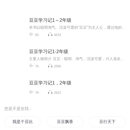
豆豆学习记1～2年级
本书以聪明淘气、活泼可爱的“豆豆”为主人公，通过他的成长经历，映射出广大孩子在生活、学习中普遍遇到的各种问题。编者从这一年龄段（小学1-2年级）孩子的心理活动、行为方式和课程学习等方面入手，设计了很多有代表性的、生动有趣、轻松幽默的小故事，...
83
4533
豆豆学习记1-2年级
主要人物简介 豆豆：聪明、淘气，活泼可爱，讨人喜欢。 豆妈：性格开朗，知书达理，偶尔有点儿小脾气。 豆爸：知识渊博，事业有成，是个慈父。 小姨：豆妈的妹妹，在校大学生，跟豆豆很谈得来。 黄忠君：淘气，成绩不太好，豆豆的死党。 小雪：文静，学习...
75
2596
豆豆学习记1，2年级
79
2622
您是不是在找：
我是个豆比
豆豆飘香
豆行天下