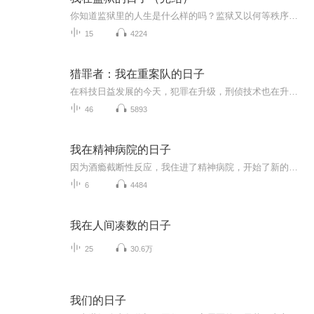
你知道监狱里的人生是什么样的吗？监狱又以何等秩序在运行？监狱，就像是一个放大版的人间剧场，每个人单独拎出来都是一出惊心动魄的戏。在这里，犯罪分子也分三六九等，强奸犯最为人鄙视，经济犯最为人仰视，人贩子最被人痛恨；为了逃避劳动，有的人会在...
15
4224
猎罪者：我在重案队的日子
在科技日益发展的今天，犯罪在升级，刑侦技术也在升级。魔高一丈，道高一尺，《猎罪者》写的是犯罪，写的是时代，更是警察的与时俱进。小说中主角刚从刑警学院文件检验专业毕业，就遇上公安局刑侦改革，被分到刑侦一线。他面临的不仅是危险的杀人犯、还有...
46
5893
我在精神病院的日子
因为酒瘾截断性反应，我住进了精神病院，开始了新的治疗生活......
6
4484
我在人间凑数的日子
25
30.6万
我们的日子