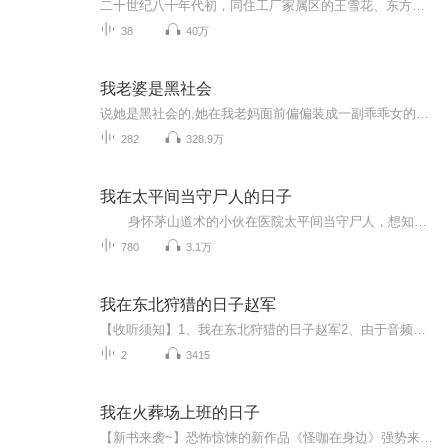
二十世纪八十年代初，同住工厂家属区的王雪花、东方红、杨思宇在同一天出生。随着孩子的出生，三家两代人的情感纠葛就在这飞速前进的时代浪潮中一点点展开。王家和杨家父辈之间的矛盾牵累到各自身上，让相爱的两个人分开，而一直在背后默默关注着雪花的东...
38
40万
我老婆是黑社会
说她是黑社会的,她在我老妈面前偏偏装成一副乖乖女的样子,我的生活从此乱了。
282
328.9万
我在太平间当守尸人的日子
身怀茅山道术的小伙在医院太平间当守尸人，想知道太平间尸体为何会弹跳起来吗？村妇产出死婴，死婴尸首无缘无故失踪；聚阴收财穴，能给后人蓬荜生辉，财源滚滚；埃及木乃伊被诅咒醒来…… 五毒邪物祸害人间，正邪巅峰较量。还有更多...
780
3.1万
我在东北狩猎的日子赵军
【收听须知】1、我在东北狩猎的日子赵军2、由于音频节目更新的比较慢，如想快速阅读小说文字版的全部章节，请在微信中搜索公/众/号【毛毛虫文学】，关注后，并在公/众/号中回复：【665】，便可快速阅读小说文字版全集。（注意：需要在公/众/号中回复才有效...
2
3415
我在火葬场上班的日子
【新书来袭~】恐怖惊悚的新作品《怪咖在身边》强势来袭！！！毛骨悚然的故事，带入作者视角，汗毛直立！还有更多福利等你来解锁哦~【新书速递】新书《诡墓》已上线~一个盗墓贼离奇死亡，身上的六芒星古玉背部纹路竟然是一幅地图。刑警，法医，考古专家还有...