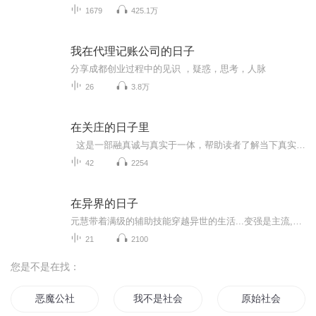
1679
425.1万
我在代理记账公司的日子
分享成都创业过程中的见识 ，疑惑，思考，人脉
26
3.8万
在关庄的日子里
这是一部融真诚与真实于一体，帮助读者了解当下真实乡村的优秀文学作品，具有独特价值和生命力。 《在关庄的日子里》是女作家东篱关于扶贫攻坚的一部报告文学作品。作品由两大部分组成，一部分以扶贫干部为主线，一部分以贫困户为主线。作品虽以脱贫攻...
42
2254
在异界的日子
元慧带着满级的辅助技能穿越异世的生活...变强是主流,且看女主如何攀登上武修的高峰,成为不朽传奇!本文等级繁多,上至国家,下至后院,不喜误入!
21
2100
您是不是在找：
恶魔公社
我不是社会人
原始社会