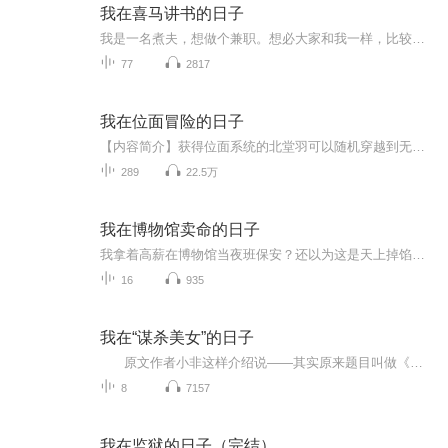
我在喜马讲书的日子
我是一名煮夫，想做个兼职。想必大家和我一样，比较爱听书，我也是听了两万个小时的听友。因为工作的丢失，我不得已要考虑转行，男怕入错行，女怕嫁错郎，俺是男的，所以又要开始一次选择。而在这里，就是我这次选择的真实经历，我会定期把自己的经历的每...
77
2817
我在位面冒险的日子
【内容简介】获得位面系统的北堂羽可以随机穿越到无数位面世界。从此人生变得精彩。生化危机、复仇者联盟、四大名捕、火影忍者…………都留下了北堂羽的脚印。【作者/主播】作者：月夜小溪，网络小说作家。主播：水调歌头【购买须知】1、本作品为付费有声...
289
22.5万
我在博物馆卖命的日子
我拿着高薪在博物馆当夜班保安？还以为这是天上掉馅饼的好事。确不知，每一个夜里，都是生死局，断头档,看我如何成为一个专业的博物馆夜班保安
16
935
我在“谋杀美女”的日子
原文作者小非这样介绍说——其实原来题目叫做《谋杀》，是小非2001年初写的一个短篇小品，可能不少朋友以前就看过了。 曾分别收录于搜狐出版的网络小说合集〈一生最美一文〉（至今没拿到稿费）以及本人的第一本中短篇小说集当中。 该小品...
8
7157
我在监狱的日子（完结）