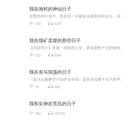
我在渔村的神仙日子
在繁华的中海市，苏辰是一名被命运抛弃的年轻人，深陷贫困，与深爱的女孩穆如雪相依为命。一次偶然的机会，他意外获得改变人生的龙王令，激发了潜藏的力量。面对众人嘲笑与欺凌，苏辰勇敢挺身而出，击败那些看不起他的人，成为众人仰望的存在。然而，强大...
140
6193
我在煤矿卖煤的那些日子
【内容简介】坐着一块钱的公交，肩负着数十亿的销售任务；吃着七八块钱的面条，谈着一笔几百万的生意；睡着百十来块的旅馆，指点着N多亿的市场......这就是卖煤的。卖煤的风光过，任性过，同时也煎熬过，惆怅过。煤老板～煤贩子的称号不绝于耳，可谁知多少...
312
5264
我在喜马闯荡的日子
《喜马拉雅攀登计划作业专辑》是喜马拉雅平台为有声主播培训项目“攀登计划”学员设立的作业展示专辑。该专辑收录了我在攀登计划学习过程中的作业音频，通过这些作业，不仅仅是展示自己的学习进度，还能接受专业导师的点评和指导，从而不断提升有声演播能...
10
628
我和女神在荒岛的日子
962
100.8万