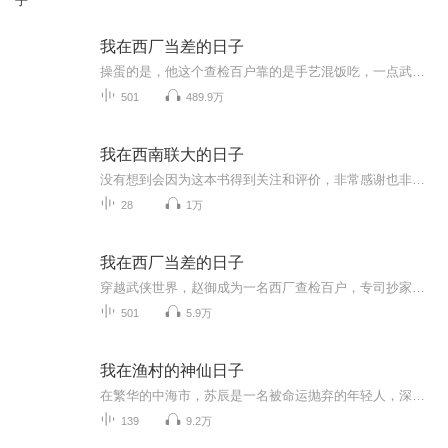
子
我在西厂当差的日子
操蛋的是，他这个查检百户靠的是手艺混饭吃，一点武功根底都没有。庙堂当中，各大势力纵横交错。江湖当中，有各式各样耳熟能详的江湖豪侠……可奇怪的是，这些江湖豪侠们，见到那个自称只会一招半式的西厂番狗，都会莫名的蛋疼……
501
489.9万
我在西南联大的日子
没有想到会因为这本书得到关注和评价，非常感谢也非常惶恐，这本算是比较早时期一时兴起就坚持读了下来，技巧很拙劣也有不通顺的地方和不恰当的bgm。但仍希望能尽力传达这本书讲述的那个时期的精神气，如果以后还有机会会重新读以弥补缺憾。
28
1万
我在西厂当差的日子
穿越武侠世界，赵御成为一名西厂查检百户，专司抄家！可操蛋的是，他这个查检百户靠的是手艺混饭吃，一点武功根底都没有。庙堂当中，各大势力纵横交错。江湖当中，有各式各样耳熟能详的江湖豪侠……可奇怪的是，这些江湖豪侠们，见到那个自称只会一招半式...
501
5.9万
我在渔村的神仙日子
在繁华的中海市，苏辰是一名被命运抛弃的年轻人，深陷贫困，与深爱的女孩穆如雪相依为命。一次偶然的机会，他意外获得改变人生的龙王令，激发了潜藏的力量。面对众人嘲笑与欺凌，苏辰勇敢挺身而出，击败那些看不起他的人，成为众人仰望的存在。然而，强大...
139
9.2万