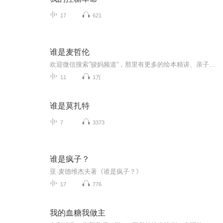
17
621
谁是麦哲伦
欢迎微信搜索”骏妈频道“，那里有更多的绘本精讲、亲子手工、亲子游戏以及儿童英文绘哦……
11
1万
谁是莫扎特
7
3373
谁是疯子？
亚·麦德维杰夫著《谁是疯子？》
17
776
我的血糖我做主