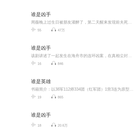
谁是凶手
周薇晚上过生日被朋友灌醉了，第二天醒来发现前夫死在自己家的客厅，胸口插了一把刀，而现场证据表明她就是凶手。
55
47万
谁是凶手
该剧讲述了一起发生在海舟市的连环凶案，在真相尘封了十六年之后，与这宗悬案有着千丝万缕的联系的人们，在各自不可告人的秘密中，一起等待真相浮出水面的故事。2001年寒冬，海舟市印刷厂家属院发生了一起命案。新人刑警冷小兵和师兄李岚接到报案，一起奔...
16
846
谁是英雄
书籍简介：以38军112师334团（红军团）1营3连为原型，故事描写了国守德、闻修、万仁、李队长、栗梅、 郝文忠、马日新等前辈前赴后继的战斗故事。他们在国家饱受欺压的艰难时期，在中国共产党的领导下，团结一致，共同奔向祖国的敌人，大家看淡生死，一致向...
19
865
谁是凶手
18
20.6万