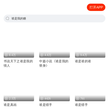
打开APP
谁是我的糖
8.4万
4.8万
9.4万
书说天下之谁是我的
中篇小说《谁是我的
谁是谁的谁
情人
替身》
2.3万
4426
761
谁是真凶
谁是猎手
谁是猎手