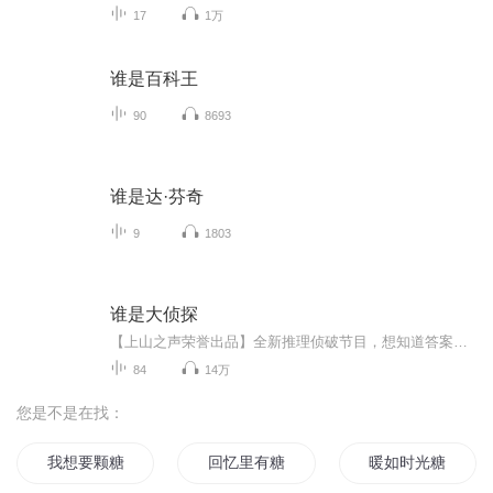
17
1万
谁是百科王
90
8693
谁是达·芬奇
9
1803
谁是大侦探
【上山之声荣誉出品】全新推理侦破节目，想知道答案吗？听完故事，可通过关注微信公众号：上山之声，输入节目尾声公布的“关键字”，揭开谜底！来吧，烧脑运动，现在开始。谁是大侦探？等你来破案！
84
14万
您是不是在找：
我想要颗糖
回忆里有糖
暖如时光糖如你