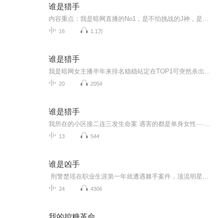
谁是猎手
内容重点：我是暗网直播的No1，是不怕挑战的J神，是流量密码的顶流，是多少人羡慕又可怕的存在…书籍信息：短篇小说，把一个饱受摧残缺爱而后变态的连环杀手刻画的入木三分。主播寄语：希望大家能够喜欢订阅，点赞，评论，分享。
16
1.1万
谁是猎手
我是暗网女主播半年来排名稳稳站定在TOP1可突然杀出一个连环杀手小丑所有人都在说我会被他赶超没关系他会是我的下一个艺术品
20
2054
谁是猎手
我所在的小区接二连三发生命案 遇害的都是单身女性······我是一名稳居第一的暗网女主播 最近有个名为小丑的人挑衅我的位置我会让他成为我的下一个艺术品 为我巩固top one的位置
13
544
谁是凶手
刑警楚瑶在职业生涯第一年就遭遇棘手案件，顶流明星宋铭离奇死亡。案件证据初显时疑云密布，众人目光聚焦在明星助理身上，然而楚瑶却发现暗恋的学长李安行为可疑。楚瑶前往李安老家调查，期间不仅遇到危险，还丢失关键线索。在警局，随着对李安和相关人...
24
4306
我的控糖革命