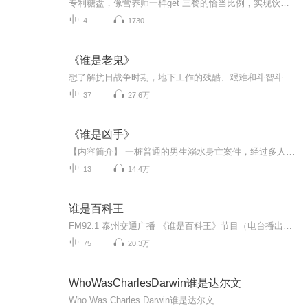
专利糖盘，像营养师一样get 三餐的恰当比例，实现饮食平衡，稳定血糖。
4
1730
《谁是老鬼》
想了解抗日战争时期，地下工作的残酷、艰难和斗智斗勇吗？这个故事，能让我们真切的感受到如临其境！
37
27.6万
《谁是凶手》
【内容简介】 一桩普通的男生溺水身亡案件，经过多人的阐述，竟变成了罗生门般的诡局，究竟谁才是凶手？ 本书收集香无《善人》、《谁是凶手》等8篇中短篇小说，篇篇经典，带你领略香无笔下一个活生生的世界……
13
14.4万
谁是百科王
FM92.1 泰州交通广播 《谁是百科王》节目（电台播出时间：星期六16：00）
75
20.3万
WhoWasCharlesDarwin谁是达尔文
Who Was Charles Darwin谁是达尔文