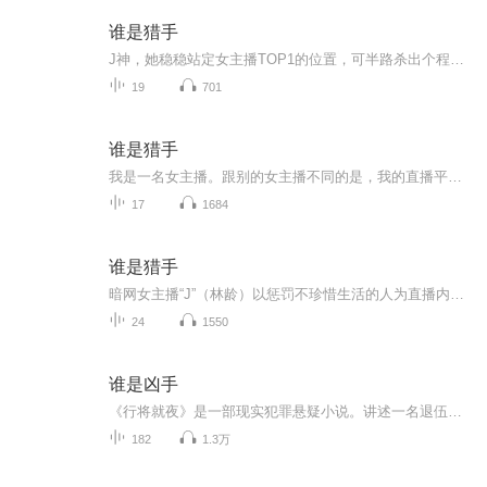
谁是猎手
J神，她稳稳站定女主播TOP1的位置，可半路杀出个程咬金来？而小丑专挑女性住户下手。鹿死谁手？听众们来见分晓吧！
19
701
谁是猎手
我是一名女主播。跟别的女主播不同的是，我的直播平台和直播方式，是大部分人都无法接触到的。我是一名，在暗网直播的女主播。也是暗网直播近半年来的人气TOP1。可突然杀出一个连环杀手小丑。所有人都在说我会被他赶超。没关系。他,会是我的下一个,艺术品……
17
1684
谁是猎手
暗网女主播“J”（林龄）以惩罚不珍惜生活的人为直播内容，排名TOP1。连环杀手“小丑”（江余）模仿路易斯汀作案，迅速窜升至TOP2，成为“J”的竞争对手。两人在“J”所住小区展开生死较量，“J”试图将“小丑”变成自己的“艺术品”，却逐渐发现“小丑”...
24
1550
谁是凶手
《行将就夜》是一部现实犯罪悬疑小说。讲述一名退伍特种兵为追寻亡妻死因,卷入一场云波诡谲且暗藏杀机的重重阴谋中。小说情节紧凑,悬念迭起,扣人心弦!两年前,他亲眼目睹妻子的离去,他坚信这不是一场意外。两年来,他变得沉默寡言,生人勿进,他行于迷雾,执寻...
182
1.3万