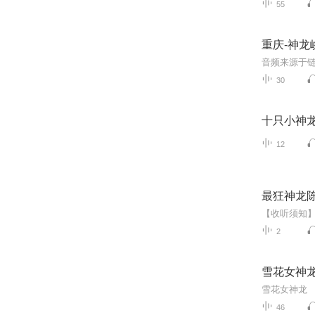
55
重庆-神龙
30
十只小神
12
最狂神龙
2
雪花女神
雪花女神龙
46