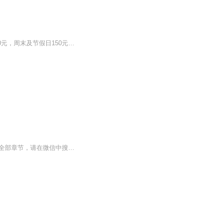
音频来源于链景旅行 地址 重庆市南川区南平镇永安村 票价描述 门票100元；漂流：平日130元，周末及节假日150元；观光车票15元，不包含在门票内。 开放时间 景区8:30-17:00；漂流13:30-16:00 乘车信息 1. 从重庆市南坪汽车站、重庆市菜园坝汽车站坐车到南川...
【收听须知】1、最狂神龙陈凡2、由于音频节目更新的比较慢，如想快速阅读小说文字版的全部章节，请在微信中搜索公/众/号【黑葡萄文学】，关注后，并在公/众/号中回复：【851】，便可快速阅读小说文字版全集。（注意：需要在公/众/号中回复才有效哦）