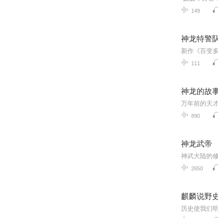
149
神龙特警
111
神龙的故
万年前的天
890
神龙武帝
神武大陆的
2650
麒麟说野
历史使我们