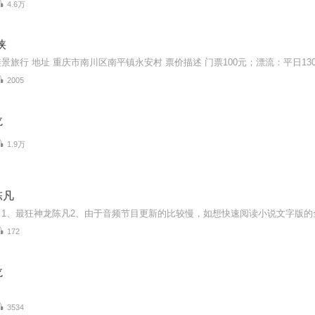
4.6万
峡
2005
龙
1.9万
陈凡
172
龙
3534