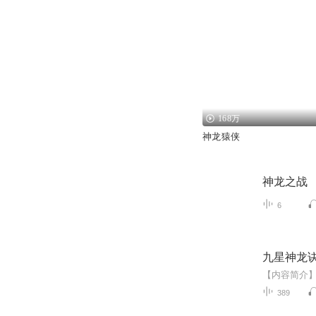
168万
神龙猿侠
神龙之战
6
九星神龙
389