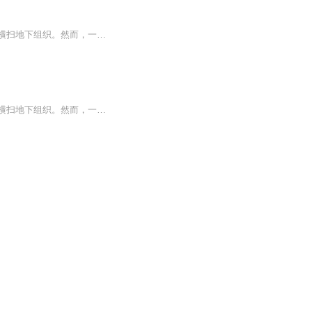
在暗影与光明交织的国际舞台上，叶清风，龙王级杀手，以其无双战力引领着炎龙佣兵团，横扫地下组织。然而，一场与血狼佣兵团的生死对决，不仅让他痛失战友，更让挚友铁子命悬一线。为了救赎，他踏上归途，回到十五年前的华城，却意外卷入林家与王家的恩怨...
在暗影与光明交织的国际舞台上，叶清风，龙王级杀手，以其无双战力引领着炎龙佣兵团，横扫地下组织。然而，一场与血狼佣兵团的生死对决，不仅让他痛失战友，更让挚友铁子命悬一线。为了救赎，他踏上归途，回到十五年前的华城，却意外卷入林家与王家的恩怨...