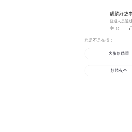
麒麟好故
39
您是不是在找：
火影麒麟重
麒麟火圣
麒麟游仙传
麒麟风云
麒麟剑往事