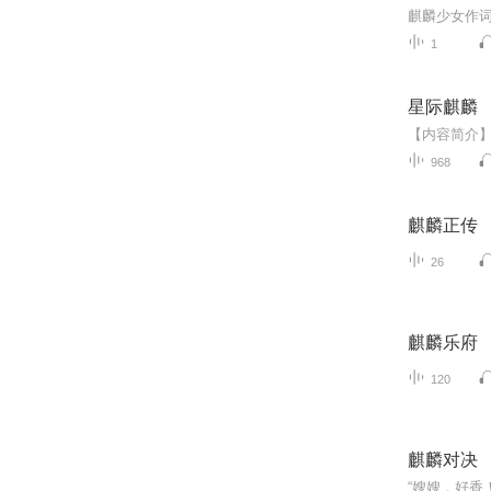
麒麟少女作词
1
星际麒麟
968
麒麟正传
26
麒麟乐府
120
麒麟对决