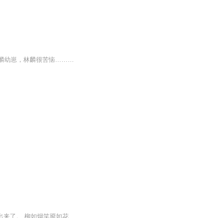
【内容简介】传说中，麒麟是万兽之主，而被麒麟选中的人类会成为王者。莫名被认定成麒麟幼崽，林麟很苦恼……【作者/主播简介】作者：衣冠难渡，网络小说作家。主播：飞鸟【购买须知】1、部分集数可免费试听，具体以专辑播放页为准。2、版权归原作者所有，...
“嫂嫂，好香！” “好烫，呜呜呜，它好热，嫂嫂……” 柳木的喉头滚动，眼角微红，似乎要哭出来了。 柳如烟笑靥如花，慌忙轻轻吹着道：“小木，小心点，…… 一张口他便听见自己说：“嫂嫂，我帮你搓背吧。”柳如烟脸瞬间红的更厉害了，她嘀嘀咕咕的，又...