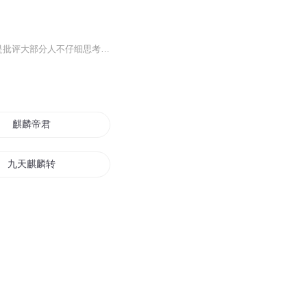
普通⼈是通过故事来思考⼈⽣。苏格拉底曾说：“未经审视的⼈⽣是不值得过的。”⾔外之意是批评⼤部分⼈不仔细思考⾃⼰的⼈⽣。但其实⼈们并⾮不思考⼈⽣，只不过哲学层⾯的抽象思考超过了⼤部分⼈的能⼒范围。
麒麟帝君
九天麒麟转
麒麟战仙
风火麒麟
麒麟若梦