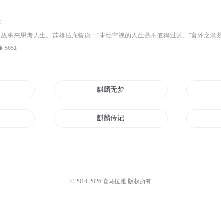
事
5651
生传
麒麟无梦
麒麟传记
最强之麒麟
三国之麒麟子
© 2014-
2026
喜马拉雅 版权所有
麒麟神修