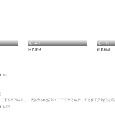
2468
3.3万
神龙废婿
麒麟破劫
660
诀
117万