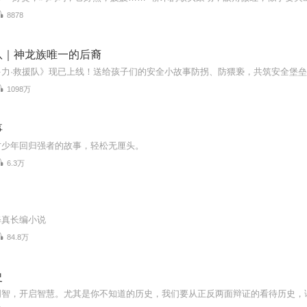
8878
队｜神龙族唯一的后裔
1098万
事
才少年回归强者的故事，轻松无厘头。
6.3万
修真长编小说
84.8万
史
明智，开启智慧。尤其是你不知道的历史，我们要从正反两面辩证的看待历史，