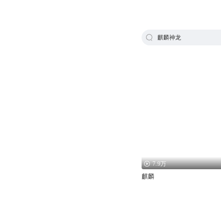
麒麟神龙
7.9万
麒麟