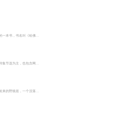
各位听众好！这里是喜马拉雅平台《麒麟读书》栏目，我是主播玉玉麒麟，今天与大家分享的一本书，书名叫《哈佛凌晨四点半》——哈佛大学送给青少年的最好礼物。这本书的内容讲述了很多青少年认为，优秀是一件很难的事情，好像哈佛跟自己的距离一样，但是他...
主播麒麟澈有声道路的声音档案，聆听中感受蜕变的脚步。每日一读，以出版小说、散文、诗集节选为主，也包含网络热文。
抗美援朝时期，美丽的长白山似乎远离战火的喧嚣，进入了另一个传奇……马场的怪马驹，捡来的野狼崽，一个没落民族遗孤的奇怪寓言，一段前世今生无法斩断的纠缠。月圆之夜，狼群下山，马场毁于一旦。山中的奇怪猎户、神秘的骑兵团，长白山里的一场人与野兽的血腥杀戮。谁为了谁而渐渐改变，谁为了谁而苦苦等待，世事不断地变迁，轮回中，什么才是真正的主宰？