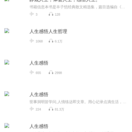
书籍信息本书是丰子恺经典散文精选集，篇目选编自《缘缘堂随笔》《率真集》等代表作，以“静观人生”为主题整合成册，也是流传很广的治愈系有声读物。内容重点全书分为童真童趣、市井烟火、生命哲思、艺术感悟四类，用平淡细腻的笔触观察世间百态，于细碎...
3
128
人生感悟人生哲理
1068
6.1万
人生感悟
655
2998
人生感悟
世事洞明皆学问,人情练达即文章。用心记录点滴生活，用智慧感悟人生百态，一人智短，众人智长，也许这里的一点感悟就能够点亮你的人生。...
224
81.3万
人生感悟