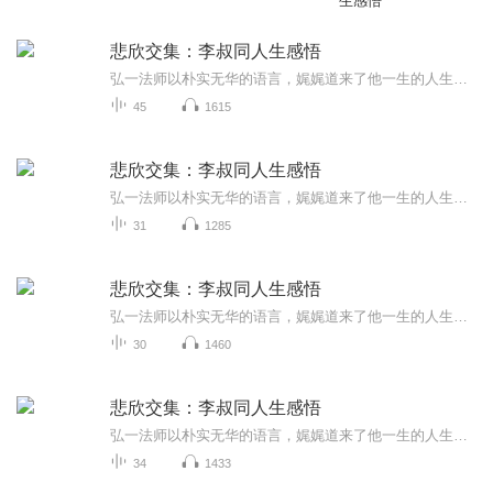
生感悟
悲欣交集：李叔同人生感悟
弘一法师以朴实无华的语言，娓娓道来了他一生的人生感悟和学佛心得。本书不仅收录了法师一生中对佛门弟子的启示性讲稿，还囊括了他晚年所精心编纂的处世智慧箴言。这部作品深刻地展现了弘一大师的人生境界，更是对其佛学思想体系的全面呈现与传承，为读者...
45
1615
悲欣交集：李叔同人生感悟
弘一法师以朴实无华的语言，娓娓道来了他一生的人生感悟和学佛心得。本书不仅收录了法师一生中对佛门弟子的启示性讲稿，还囊括了他晚年所精心编纂的处世智慧箴言。这部作品深刻地展现了弘一大师的人生境界，更是对其佛学思想体系的全面呈现与传承，为读者...
31
1285
悲欣交集：李叔同人生感悟
弘一法师以朴实无华的语言，娓娓道来了他一生的人生感悟和学佛心得。本书不仅收录了法师一生中对佛门弟子的启示性讲稿，还囊括了他晚年所精心编纂的处世智慧箴言。这部作品深刻地展现了弘一大师的人生境界，更是对其佛学思想体系的全面呈现与传承，为读者...
30
1460
悲欣交集：李叔同人生感悟
弘一法师以朴实无华的语言，娓娓道来了他一生的人生感悟和学佛心得。本书不仅收录了法师一生中对佛门弟子的启示性讲稿，还囊括了他晚年所精心编纂的处世智慧箴言。这部作品深刻地展现了弘一大师的人生境界，更是对其佛学思想体系的全面呈现与传承，为读者...
34
1433