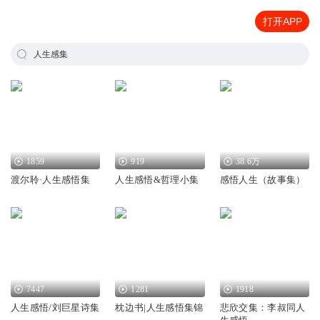
打开APP
人生感集
1859
919
38.6万
渡尔聆·人生感悟集
人生感悟&哲理小集
感悟人生（故事集）
7447
1281
1918
人生感悟/刘巨星诗集
枕边书|人生感悟集锦
悲欣交集：李叔同人