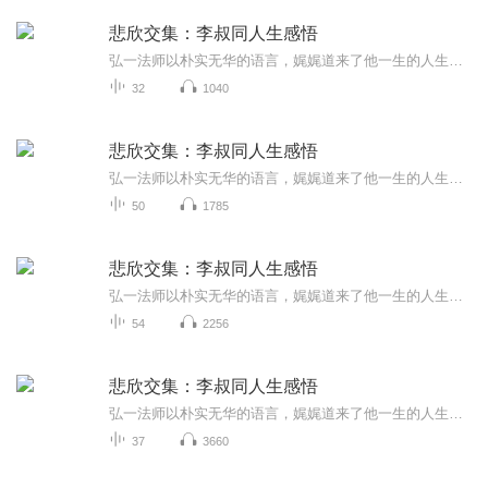
悲欣交集：李叔同人生感悟
弘一法师以朴实无华的语言，娓娓道来了他一生的人生感悟和学佛心得。本书不仅收录了法师一生中对佛门弟子的启示性讲稿，还囊括了他晚年所精心编纂的处世智慧箴言。这部作品深刻地展现了弘一大师的人生境界，更是对其佛学思想体系的全面呈现与传承，为读者...
32
1040
悲欣交集：李叔同人生感悟
弘一法师以朴实无华的语言，娓娓道来了他一生的人生感悟和学佛心得。本书不仅收录了法师一生中对佛门弟子的启示性讲稿，还囊括了他晚年所精心编纂的处世智慧箴言。这部作品深刻地展现了弘一大师的人生境界，更是对其佛学思想体系的全面呈现与传承，为读者...
50
1785
悲欣交集：李叔同人生感悟
弘一法师以朴实无华的语言，娓娓道来了他一生的人生感悟和学佛心得。本书不仅收录了法师一生中对佛门弟子的启示性讲稿，还囊括了他晚年所精心编纂的处世智慧箴言。这部作品深刻地展现了弘一大师的人生境界，更是对其佛学思想体系的全面呈现与传承，为读者...
54
2256
悲欣交集：李叔同人生感悟
弘一法师以朴实无华的语言，娓娓道来了他一生的人生感悟和学佛心得。本书不仅收录了法师一生中对佛门弟子的启示性讲稿，还囊括了他晚年所精心编纂的处世智慧箴言。这部作品深刻地展现了弘一大师的人生境界，更是对其佛学思想体系的全面呈现与传承，为读者...
37
3660