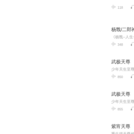
118
杨戬/二郎
348
武极天尊
850
武极天尊
855
紫宵天尊