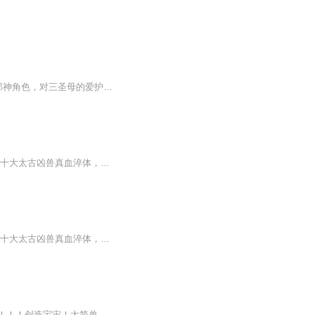
《杨戬--人生长恨水长东》作者：水明石。小说刻画出了一个有血有肉，有智慧有坚守的二郎神角色，对三圣母的爱护，对沉香的眷顾，对三界大局的维持稳重的故事。神仙意味着长生，却不意味着不死。单纯的背后，往往是太过残酷的真实，人，鬼，神，莫不如是。...
少年天生至尊神脉，却因一颗善心坠落凡尘。滔天怨气激活神魔令，得神界无上霸主传承， 十大太古凶兽真血淬体，于逆境中崛起！以凡人之躯，斗那漫天神佛，问那世间情谊斤两，道理几何？！既然神已无能为力，那就让魔来普度众生！
少年天生至尊神脉，却因一颗善心坠落凡尘。滔天怨气激活神魔令，得神界无上霸主传承， 十大太古凶兽真血淬体，于逆境中崛起！以凡人之躯，斗那漫天神佛，问那世间情谊斤两，道理几何？！既然神已无能为力，那就让魔来普度众生！
重生得天尊传承，十二大神器在身，修炼绝世功法，十二神器融合，成就无所不能般的存在！！！创造宇宙！太简单了，开天辟地，简直没有挑战性！太简单了...