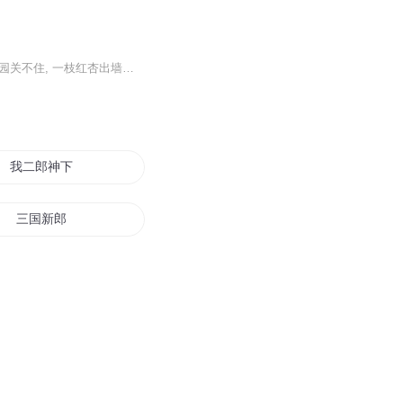
【二郎神】 时来风雨不稍停, 且喜今朝得初晴。听两两黄莺相叫应, 早被它唤起春情! 春色满园关不住, 一枝红杏出墙围。不是红杏 是红梅! 红梅花耀眼, 扑鼻异香生。忙把鞋儿蹬, 再把石儿移, 上墙围。墙外摘花枝, 惊动护花人。
我二郎神下凡
三国新郎
武道郎中
郎行天下
梦郎传说