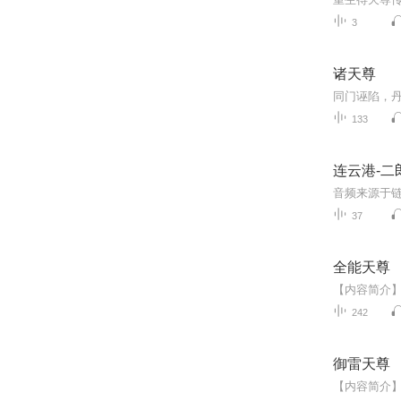
3
诸天尊
133
连云港-二
37
全能天尊
242
御雷天尊