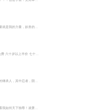
同门诬陷，丹田被毁，命魂被废，少年不向命运低头，妖兽的功法就是我的功法，妖兽的力量就是我的力量，妖兽的命魂就是我的命魂...
音频来源于链景旅行 地址 江苏省灌南县新安镇闸北村 票价描述 成人30元 一米四以下儿童免费 六十岁以上半价 七十岁以上免费（凭有效证件） 开放时间 8：30--17：00 乘车信息 公交一路线、二路线
【内容简介】一个少年被抢匪抢劫，不幸掉进山崖，各种奇遇接连不断，同时又是七位天尊的继承人，其中忍者，阴阳师，血族，异能者，天使逐一出场，他以高超的修为，在各界都创了奇迹。在七界也玩出了响当当名声，让人闻风丧胆，闻其名便为之胆战。【作者/主...
【内容简介】御雷天尊，今生无悔，我心已死，奈何我却穿越重生。御雷九霄，狂魔乱舞，看我如何天下独尊！凌萧因为女友被一名富二代看上而开始厄运连连。失去了工作，失去了女友，万念俱灰的他选择用生命作为代价去复仇。然而凌萧并没有死，而是穿越到了一...