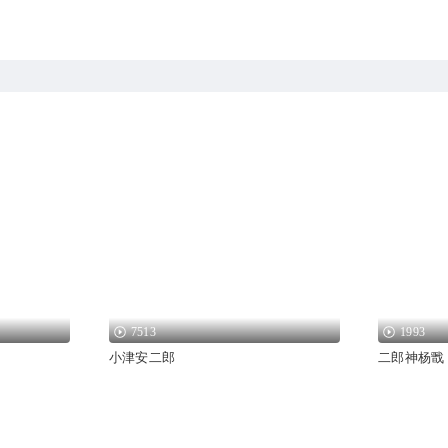
7513
1993
小津安二郎
二郎神杨戬