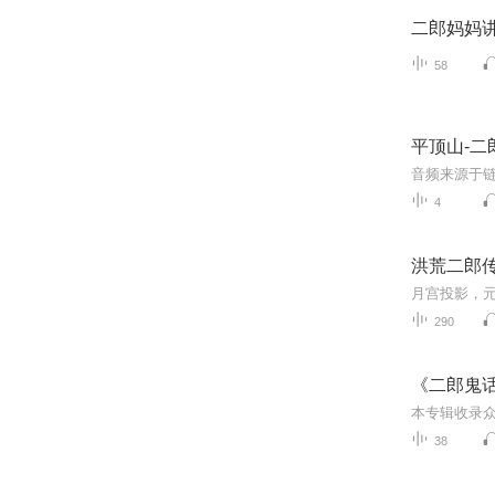
二郎妈妈
58
平顶山-二
音频来源于链
4
洪荒二郎
290
《二郎鬼
38