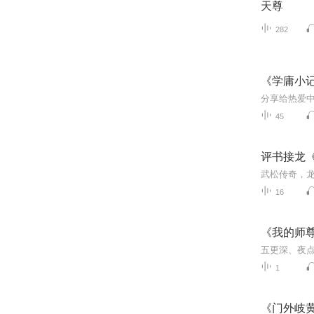
天尊
282
《学庸小记
分享给热爱
45
评书接龙
武松传奇，
16
《我的师
1
《门外岐黄