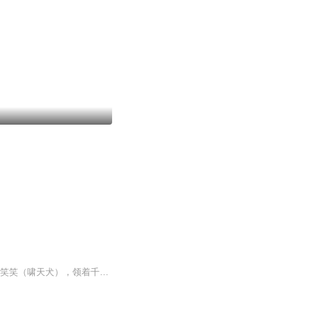
山
别去恋着那些长腿欧巴了，往这里看!真正的男神，帅气冲天的杨二郎来啦！他带着心爱宠物笑笑（啸天犬），领着千年不老的金毛童子，激情四射！！！魅力无限！！！一起约起来吧～～