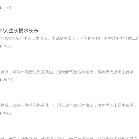
1.4万
神/人生长恨水长东
75.6万
29.9万
3.6万