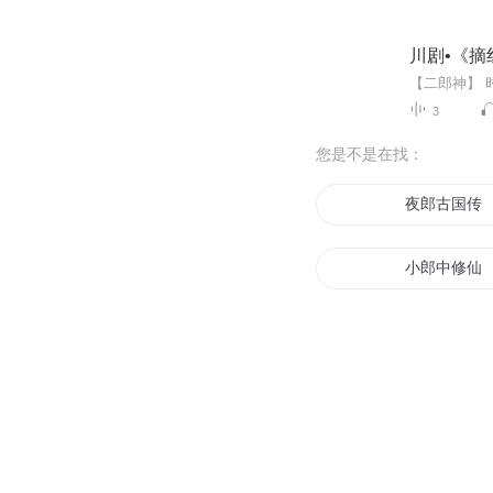
川剧•《摘
3
您是不是在找：
夜郎古国传
小郎中修仙
云中少年郎
东十一郎
说书小红郎