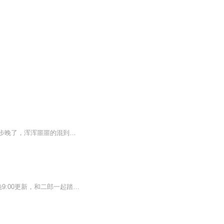
月宫投影，元气复苏；不腐仙尸，六碑仙诀。王升活了两世，上辈子在天地大变的机遇中起步晚了，浑浑噩噩的混到了三十多，孑然一身不说，还倒霉成了两股仙道势力交战的炮灰，死的毫无价值。但他睁眼醒来时，却发现自己回到了天地大变的前夜。没有狂喜，没有...
本专辑收录众多短篇惊悚鬼故事，乃鬼故事中之极品，听后令人毛骨悚然，“绕梁三日”！每晚9:00更新，和二郎一起踏上恐怖之旅！