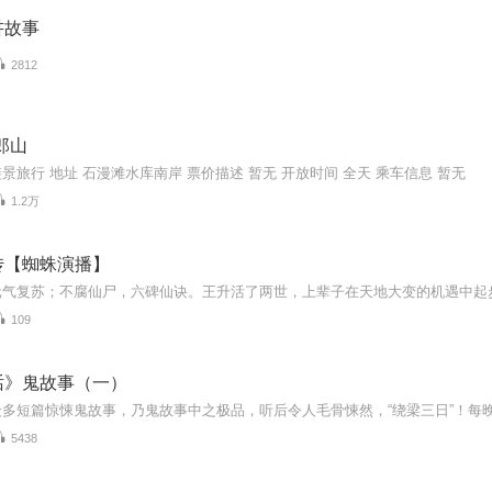
讲故事
2812
郎山
景旅行 地址 石漫滩水库南岸 票价描述 暂无 开放时间 全天 乘车信息 暂无
1.2万
传【蜘蛛演播】
109
话》鬼故事（一）
5438