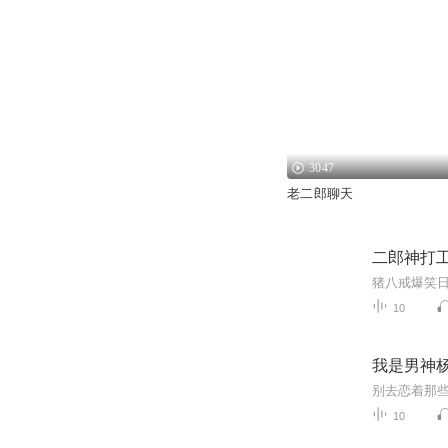
3047
老二郎聊天
二郎神打
猪八戒爆笑
10
我是男神
10