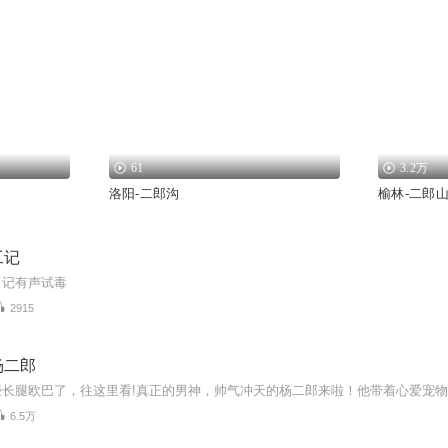
61
3.2万
洛阳-二郎沟
榆林-二郎
工记
日记有声试毒
2915
杨二郎
6.5万