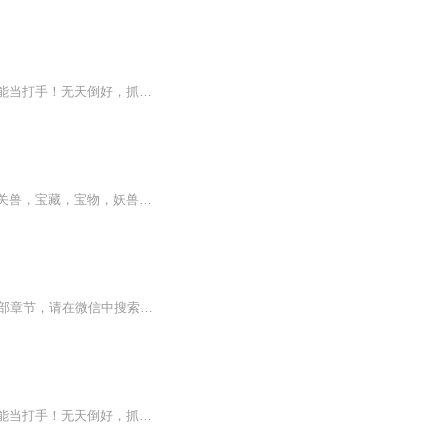
别人的宠物要么是太古鲲鹏，要么是洪荒麒麟，霹雳虎，震天狮，金刚狼，装逼拉风之余还能当打手！无天倒好，抓了只癞蛤蟆当兽宠，浑身湿漉黏稠，要多恶心有多恶心。关键这蛤蟆比猪脚还大爷，这像什么话！话说猪脚的光环呢？！猪脚的的尊严呢？！可是又有谁...
【内容简介】探宝寻兽，下入黄泉上九霄。斗智斗勇，三十六计为我高。你是斗王，我有机关兽，宝藏，宝物，妖兽，统统到我碗里来。这是属于老子的世界，看一代天机如何风靡异界。寐恋陨星数万年，晨眷梦境笑尤甜有朝一日棍在手敢踏斗神骂青天遥感天机兽魂路...
【收听须知】1、渊天尊吴渊2、由于音频节目更新的比较慢，如想快速阅读小说文字版的全部章节，请在微信中搜索公/众/号【毛毛虫文学】，关注后，并在公/众/号中回复：【1070】，便可快速阅读小说文字版全集。（注意：需要在公/众/号中回复才有效哦）
别人的宠物要么是太古鲲鹏，要么是洪荒麒麟，霹雳虎，震天狮，金刚狼，装逼拉风之余还能当打手！无天倒好，抓了只癞蛤蟆当兽宠，浑身湿漉黏稠，要多恶心有多恶心。关键这蛤蟆比猪脚还大爷，这像什么话！话说猪脚的光环呢？！猪脚的的尊严呢？！可是又有谁能想到，这赖皮蛤蟆将来会进化成为至尊的荒古凶兽，猪脚带着它一起嬉笑怒骂，吆喝装逼，修炼成长，杀遍诸天万界，屠戮神魔，成就修罗天尊！...