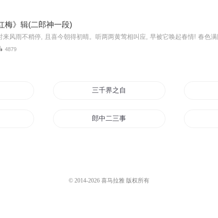
红梅》辑(二郎神一段)
4879
奇
三千界之自古多情少年郎
记
郎中二三事
无情女子多情郎
我是叫花郎
© 2014-
2026
喜马拉雅 版权所有
古郎月行