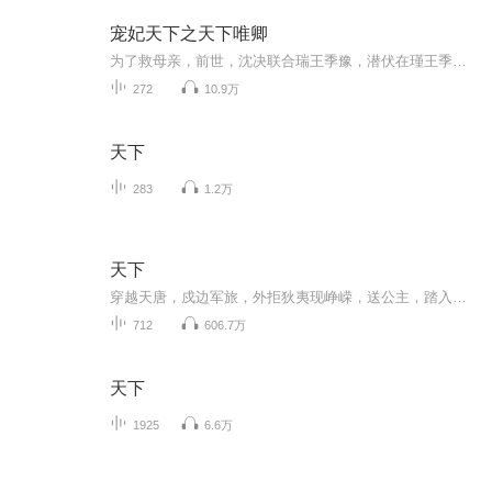
宠妃天下之天下唯卿
为了救母亲，前世，沈决联合瑞王季豫，潜伏在瑾王季垣身边，处处谨慎小心，可还是被季豫出卖，结果被季垣活活千刀万剐而死。重生之后，沈决孤身进宫，步步为营，得到了至高无上的地位，本以为一切尽在掌握，可却发觉所有的认知面目全非。每天上午9:00更新...
272
10.9万
天下
283
1.2万
天下
穿越天唐，戍边军旅，外拒狄夷现峥嵘，送公主，踏入权利中心，展开一出盛唐穿越大戏。。。。
712
606.7万
天下
1925
6.6万