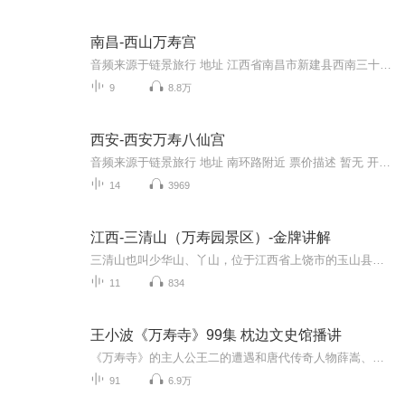
南昌-西山万寿宫
音频来源于链景旅行 地址 江西省南昌市新建县西南三十公里的西山逍遥山下 票价描述 1、市场价：10元 网上预订价 5元。2、景区开放时间：8：00—17：003、取票地点：景区售票处4、特殊人群预订标准：A.免费政策：儿童1.2米以下免票；军官、残疾人凭证免票；...
9
8.8万
西安-西安万寿八仙宫
音频来源于链景旅行 地址 南环路附近 票价描述 暂无 开放时间 7:30-18:00 乘车信息 暂无
14
3969
江西-三清山（万寿园景区）-金牌讲解
三清山也叫少华山、丫山，位于江西省上饶市的玉山县。因这里的玉京峰、玉虚峰和玉华峰，很象道教中的玉清、上清和太清三位神仙，所以被称为三清山。其中玉京峰最高，海拔1819.9米，三清山是道教名山，有1600余年的道教历史，这里的古建筑群按道教中的八卦...
11
834
王小波《万寿寺》99集 枕边文史馆播讲
《万寿寺》的主人公王二的遭遇和唐代传奇人物薛嵩、红线的遭遇古今交错，讲述了关于现在、过去、自我、记忆，穿越时空和地域的故事。作者以借古喻今的手法，自由奔放的想象力，收放自如的叙述技巧，构筑了一个虚拟、魔幻、诡异的时空世界。通过一段段荒诞...
91
6.9万