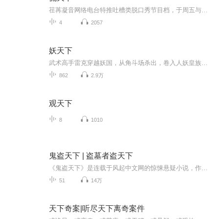
荏苒凝音网络电台特推吐槽类脱口秀节目档，于周五与大家见面~敬请期待~ 荏苒凝音粉丝互动QQ群： 532909356；微博：荏苒凝音OL；微信平台：renranningying。求各位听友们帮忙转采，您的鼓励是对我们最大的肯定。
4
2057
妖天下
武术高手雷克穿越妖国，从角斗场杀出，卷入人妖皇族权谋，以武破局，踏上逆天改命、问鼎妖界之巅的热血征途。
862
2.9万
观天下
8
1010
鬼盗天下 | 盗墓者盗天下
《鬼盗天下》是连载于风起中文网的惊悚悬疑小说，作者是承诺清风。这是一个有关盗墓的故事。 你以为最诱人的是那些绝世珍宝？ 你以为最恐怖的是地底下的那些东西？ 你以为最神奇的是千百年前故人的智慧？ 探险为本，人心难测，现代与古代的智...
51
14万
天下奇案|听尽天下离奇案件