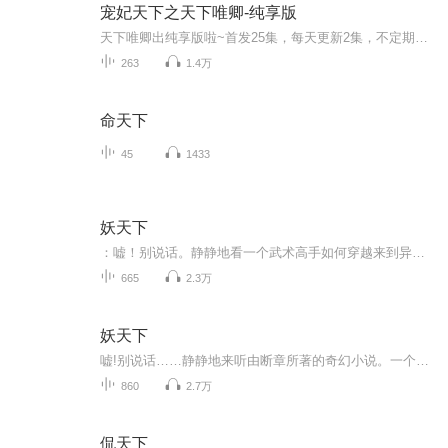
宠妃天下之天下唯卿-纯享版
天下唯卿出纯享版啦~首发25集，每天更新2集，不定期爆更~不过瘾的小耳朵们还可以转至VIP专辑抢先收听哦~https://www.ximalaya.com/album/70950861
263
1.4万
命天下
45
1433
妖天下
：嘘！别说话。静静地看一个武术高手如何穿越来到异界妖国，如何成为一个征战杀场的角斗士，如何奋英雄怒、折妖皇刀、让美人倾心、让英雄俯首、让万民敬仰、让天下臣伏……杀戳、血腥、战争、恢宏、英雄、柔情……一切应有尽有，你还在等什么？一起来，共...
665
2.3万
妖天下
嘘!别说话……静静地来听由断章所著的奇幻小说。一个武术高手如何穿越来到异界妖国，如何成为一个征战杀场的角斗士，如何奋英雄怒，折妖皇刀，让美人倾心，让英雄俯首，让万民敬仰，让天下臣伏......杀戳，血腥，战争，恢宏，英雄，柔情......一切应有尽有...
860
2.7万
侃天下