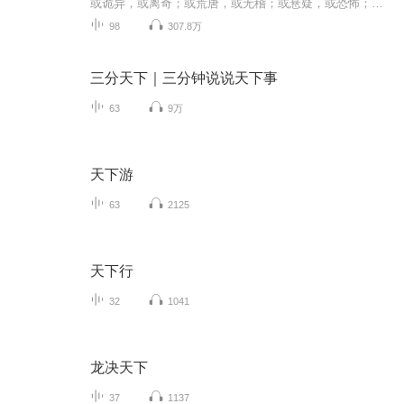
或诡异，或离奇；或荒唐，或无稽；或悬疑，或恐怖；或感叹，或震惊。古往今来，世界各地都有很多奇怪的案件发生，有的案件已经破解，有的案件仍然是一团迷雾。在这些奇形怪状的案件背后，埋藏着科学的引线，人性的光芒与黑暗，时代的局限和社会制度的不断...
98
307.8万
三分天下｜三分钟说说天下事
63
9万
天下游
63
2125
天下行
32
1041
龙决天下
37
1137